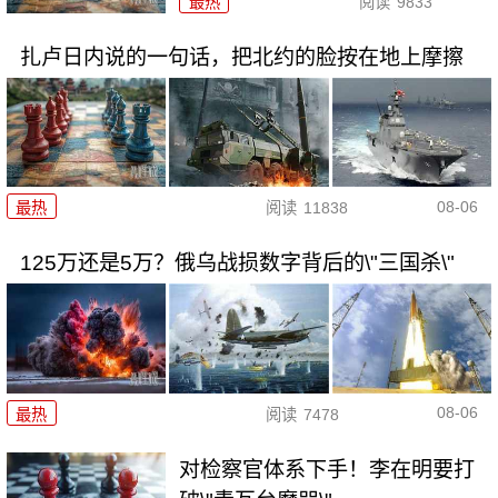
最热
阅读
9833
扎卢日内说的一句话，把北约的脸按在地上摩擦
08-06
最热
阅读
11838
125万还是5万？俄乌战损数字背后的\"三国杀\"
08-06
最热
阅读
7478
对检察官体系下手！李在明要打