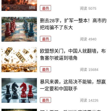
最热
阅读
5075
删去28字，扩军一整本！高市的
把戏骗不了东大
最热
阅读
4940
欧盟想关门，中国人就翻墙，布
鲁塞尔被逼到墙角
最热
阅读
15684
暴风来袭，这局决不能输，想赢
一定要和中国联手
最热
阅读
14226