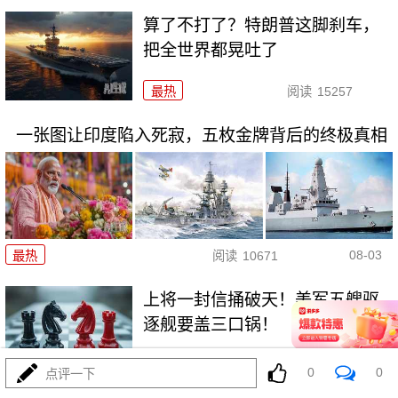
算了不打了？特朗普这脚刹车，
把全世界都晃吐了
最热
阅读
15257
一张图让印度陷入死寂，五枚金牌背后的终极真相
08-03
最热
阅读
10671
上将一封信捅破天！美军五艘驱
逐舰要盖三口锅！
最热
阅读
7255
0
0
点评一下