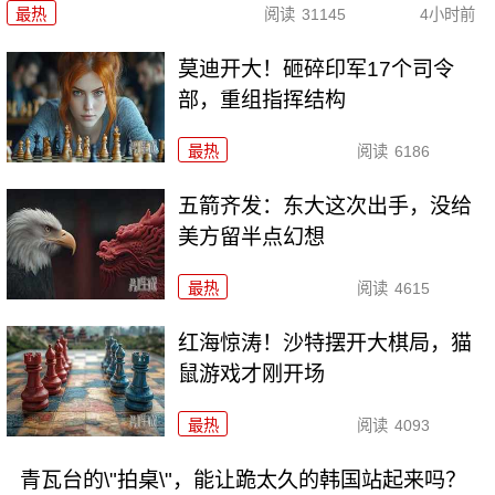
最热
阅读
31145
4小时前
莫迪开大！砸碎印军17个司令
部，重组指挥结构
最热
阅读
6186
五箭齐发：东大这次出手，没给
美方留半点幻想
最热
阅读
4615
红海惊涛！沙特摆开大棋局，猫
鼠游戏才刚开场
最热
阅读
4093
青瓦台的\"拍桌\"，能让跪太久的韩国站起来吗？