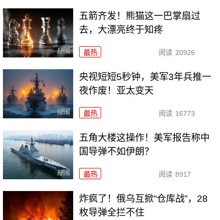
五箭齐发！熊猫这一巴掌扇过
去，大漂亮终于知疼
最热
阅读
20926
央视短短5秒钟，美军3年兵推一
夜作废！亚太变天
最热
阅读
16773
五角大楼这操作！美军报告称中
国导弹不如伊朗？
最热
阅读
8917
炸疯了！俄乌互掀“仓库战”，28
枚导弹全拦不住