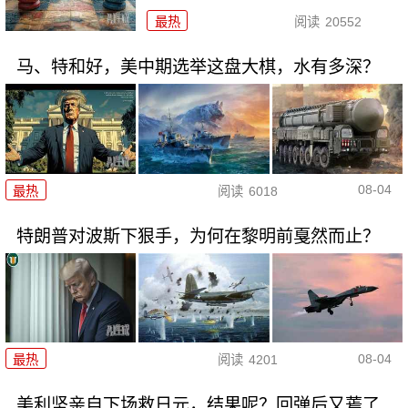
最热
阅读
20552
马、特和好，美中期选举这盘大棋，水有多深？
08-04
最热
阅读
6018
特朗普对波斯下狠手，为何在黎明前戛然而止？
08-04
最热
阅读
4201
美利坚亲自下场救日元，结果呢？回弹后又蔫了