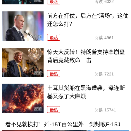
最热
阅读
6022
前方在打仗，后方在“清场”，这仗
还怎么打？
最热
阅读
4961
惊天大反转！特朗普支持率崩盘
背后竟藏致命一击
最热
阅读
7221
土耳其货船在黑海遭袭，泽连斯
基又惹了大麻烦
最热
阅读
15741
看不见就挨打！歼-15T百公里外一剑封喉F-15J