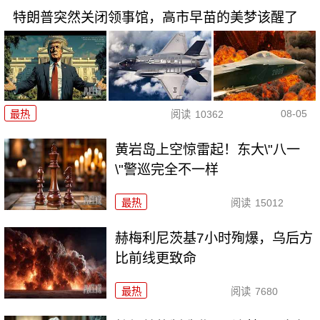
特朗普突然关闭领事馆，高市早苗的美梦该醒了
08-05
最热
阅读
10362
黄岩岛上空惊雷起！东大\"八一
\"警巡完全不一样
最热
阅读
15012
赫梅利尼茨基7小时殉爆，乌后方
比前线更致命
最热
阅读
7680