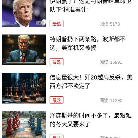
伊朗赢了？这是特朗普给革命卫
队下“精准毒计”
最热
阅读
5178
特朗普扔下两条路，波斯都不
选，美军机又被揍
最热
阅读
16591
信息量很大！歼20越肩反杀，美
西方都不淡定了
最热
阅读
11290
泽连斯基的时间不多了，最艰难
的冬天又要来了