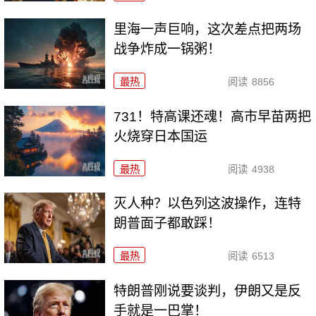
里海一声巨响，这次差点把两场
战争炸成一锅粥！
最热
阅读
8856
731！特高课还魂！高市早苗两把
火烧穿日本国运
最热
阅读
4938
灭人种？以色列这波操作，连特
朗普面子都敢踩！
最热
阅读
6513
特朗普刚说要谈判，伊朗又是反
手就是一巴掌！