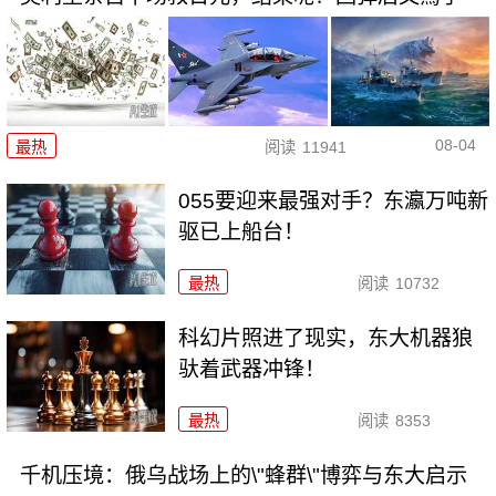
08-04
最热
阅读
11941
055要迎来最强对手？东瀛万吨新
驱已上船台！
最热
阅读
10732
科幻片照进了现实，东大机器狼
驮着武器冲锋！
最热
阅读
8353
千机压境：俄乌战场上的\"蜂群\"博弈与东大启示