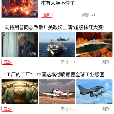
棋有人坐不住了！
最热
阅读
601
向特朗普同志致敬！美政坛上演“超级抹红大赛”
最热
阅读
901
刚刚
“工厂的工厂”：中国这棋彻底颠覆全球工业版图
最热
阅读
795
刚刚