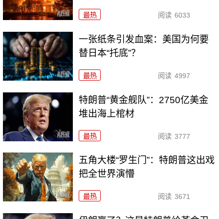
最热
阅读
6033
一张纸条引发血案：美国为何要
替日本“托底”？
最热
阅读
4997
特朗普“黄金舰队”：2750亿美金
堆出海上棺材
最热
阅读
3777
五角大楼“罗生门”：特朗普这出戏
把全世界演懵
最热
阅读
3671