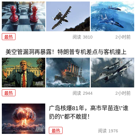
最热
阅读
3810
2小时前
美空管漏洞再暴露！特朗普专机差点与客机撞上
最热
阅读
2944
2小时前
广岛核爆81年，高市早苗连\"谁
扔的\"都不敢提！
最热
阅读
1976