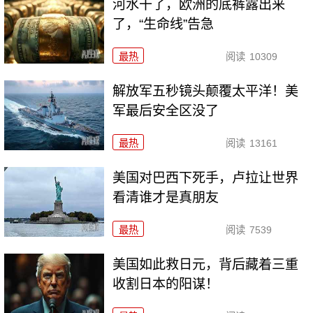
河水干了，欧洲的底裤露出来
了，“生命线”告急
最热
阅读
10309
解放军五秒镜头颠覆太平洋！美
军最后安全区没了
最热
阅读
13161
美国对巴西下死手，卢拉让世界
看清谁才是真朋友
最热
阅读
7539
美国如此救日元，背后藏着三重
收割日本的阳谋！