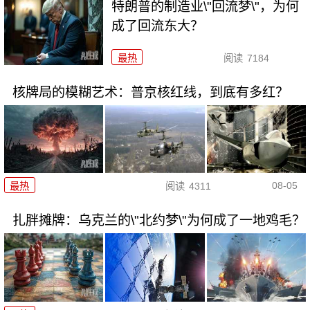
特朗普的制造业\"回流梦\"，为何
成了回流东大？
最热
阅读
7184
核牌局的模糊艺术：普京核红线，到底有多红？
08-05
最热
阅读
4311
扎胖摊牌：乌克兰的\"北约梦\"为何成了一地鸡毛？