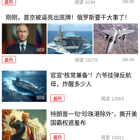
08-05
最热
阅读
4194
刚刚，普京被逼亮出底牌！俄罗斯要干大事了！
08-04
最热
阅读
15276
官宣“核常兼备”！六爷挂弹反航
母，炸醒多少人
最热
阅读
12003
特朗普一句“珍珠港除外”，撕开美
国霸权遮羞布
最热
阅读
11011