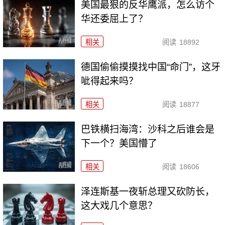
美国最狠的反华鹰派，怎么访个
华还委屈上了？
相关
阅读
18892
德国偷偷摸摸找中国“命门”，这牙
呲得起来吗？
相关
阅读
18877
巴铁横扫海湾：沙科之后谁会是
下一个？美国懵了
相关
阅读
18606
泽连斯基一夜斩总理又砍防长，
这大戏几个意思？