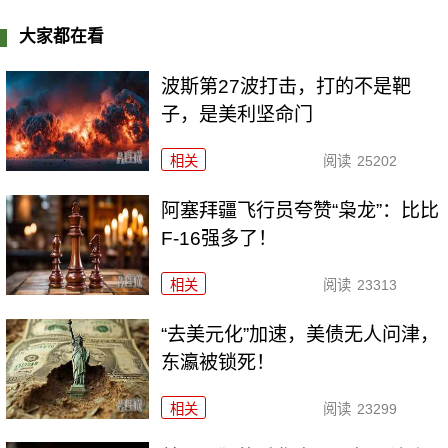
大家都在看
波斯第27波打击，打的不是靶
子，是美利坚命门
相关
阅读
25202
阿塞拜疆飞行员夸赞“枭龙”：比比
F-16强多了！
相关
阅读
23313
“去美元化”加速，美债无人问津，
东瀛被锁死！
相关
阅读
23299