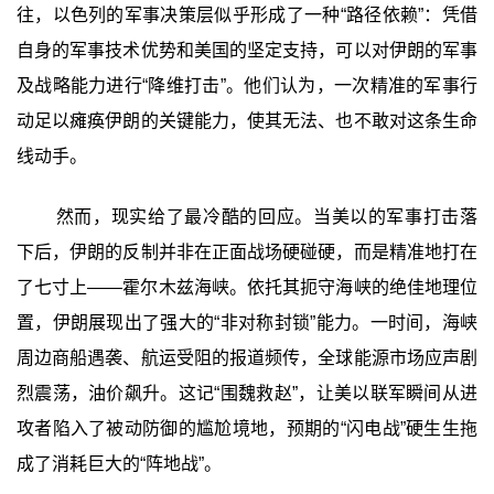
往，以色列的军事决策层似乎形成了一种“路径依赖”：凭借
自身的军事技术优势和美国的坚定支持，可以对伊朗的军事
及战略能力进行“降维打击”。他们认为，一次精准的军事行
动足以瘫痪伊朗的关键能力，使其无法、也不敢对这条生命
线动手。
然而，现实给了最冷酷的回应。当美以的军事打击落
下后，伊朗的反制并非在正面战场硬碰硬，而是精准地打在
了七寸上——霍尔木兹海峡。依托其扼守海峡的绝佳地理位
置，伊朗展现出了强大的“非对称封锁”能力。一时间，海峡
周边商船遇袭、航运受阻的报道频传，全球能源市场应声剧
烈震荡，油价飙升。这记“围魏救赵”，让美以联军瞬间从进
攻者陷入了被动防御的尴尬境地，预期的“闪电战”硬生生拖
成了消耗巨大的“阵地战”。