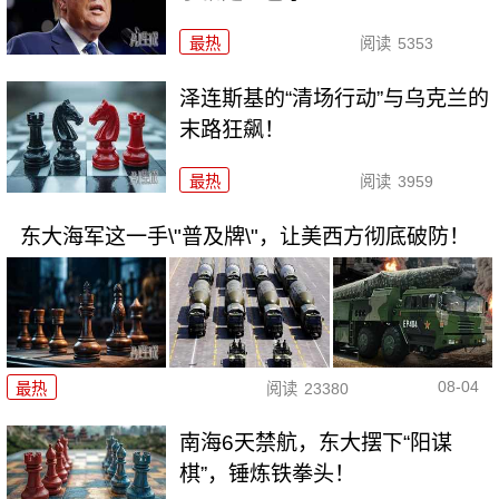
最热
阅读
5353
泽连斯基的“清场行动”与乌克兰的
末路狂飙！
最热
阅读
3959
东大海军这一手\"普及牌\"，让美西方彻底破防！
08-04
最热
阅读
23380
南海6天禁航，东大摆下“阳谋
棋”，锤炼铁拳头！