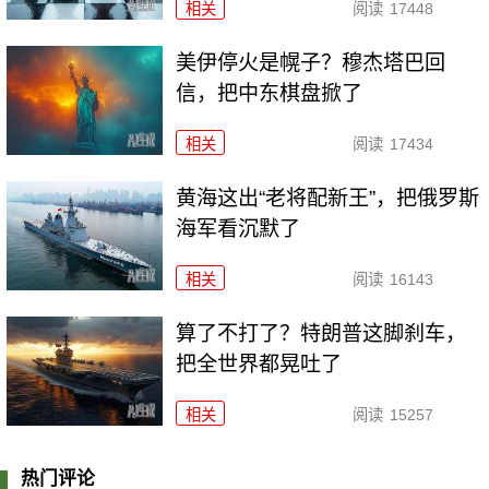
相关
阅读
17448
美伊停火是幌子？穆杰塔巴回
信，把中东棋盘掀了
相关
阅读
17434
黄海这出“老将配新王”，把俄罗斯
海军看沉默了
相关
阅读
16143
算了不打了？特朗普这脚刹车，
把全世界都晃吐了
相关
阅读
15257
热门评论