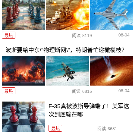
08-04
最热
阅读
8119
波斯要给中东\"物理断网\"，特朗普忙递橄榄枝？
08-04
最热
阅读
6815
F-35真被波斯导弹端了！美军这
次到底输在哪
最热
阅读
6681