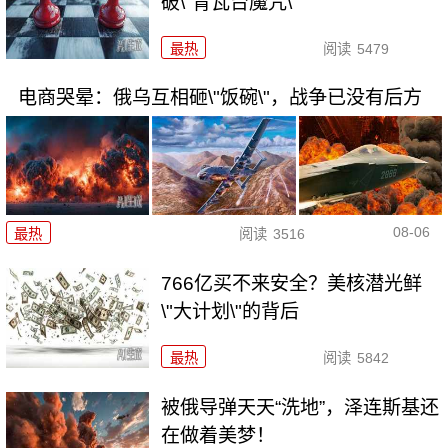
破\"青瓦台魔咒\"
最热
阅读
5479
电商哭晕：俄乌互相砸\"饭碗\"，战争已没有后方
08-06
最热
阅读
3516
766亿买不来安全？美核潜光鲜
\"大计划\"的背后
最热
阅读
5842
被俄导弹天天“洗地”，泽连斯基还
在做着美梦！