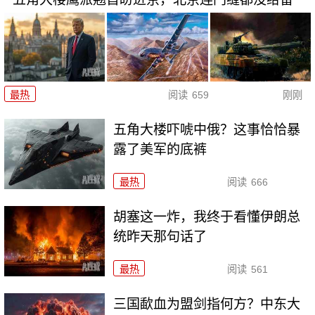
最热
阅读
659
刚刚
五角大楼吓唬中俄？这事恰恰暴
露了美军的底裤
最热
阅读
666
胡塞这一炸，我终于看懂伊朗总
统昨天那句话了
最热
阅读
561
三国歃血为盟剑指何方？中东大