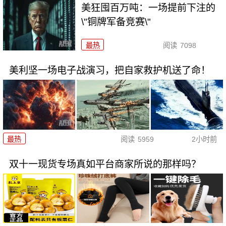
美狂囤百万吨：一场提前下注的
\"铜牌军备竞赛\"
最热
阅读
7098
美利坚一场电子战演习，把自家救护机送了命！
最热
阅读
5959
2小时前
双十一现货专场真如平台商家所说的那样吗？