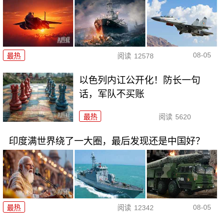
08-05
最热
阅读
12578
以色列内讧公开化！防长一句
话，军队不买账
最热
阅读
5620
印度满世界绕了一大圈，最后发现还是中国好？
08-05
最热
阅读
12342