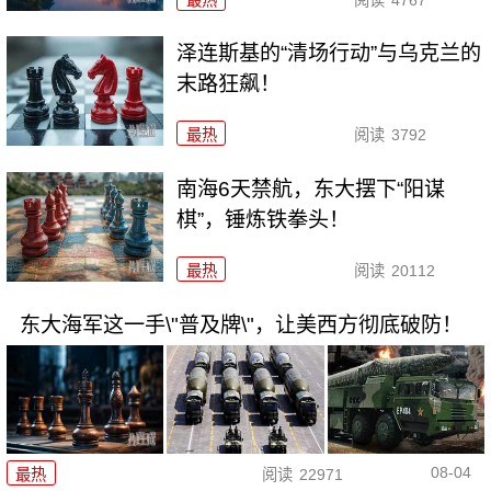
泽连斯基的“清场行动”与乌克兰的
末路狂飙！
最热
阅读
3792
南海6天禁航，东大摆下“阳谋
棋”，锤炼铁拳头！
最热
阅读
20112
东大海军这一手\"普及牌\"，让美西方彻底破防！
08-04
最热
阅读
22971