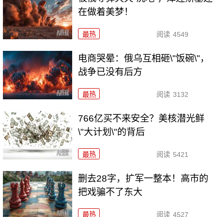
在做着美梦！
最热
阅读
4549
电商哭晕：俄乌互相砸\"饭碗\"，
战争已没有后方
最热
阅读
3132
766亿买不来安全？美核潜光鲜
\"大计划\"的背后
最热
阅读
5421
删去28字，扩军一整本！高市的
把戏骗不了东大
最热
阅读
4527