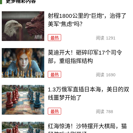
更多精彩内容
射程1800公里的“巨炮”，治得了
美军“焦虑”吗？
最热
阅读
1291
莫迪开大！砸碎印军17个司令
部，重组指挥结构
最热
阅读
1690
1.3万俄军直插日本海，美日的双
线噩梦开始了
最热
阅读
788
红海惊涛！沙特摆开大棋局，猫