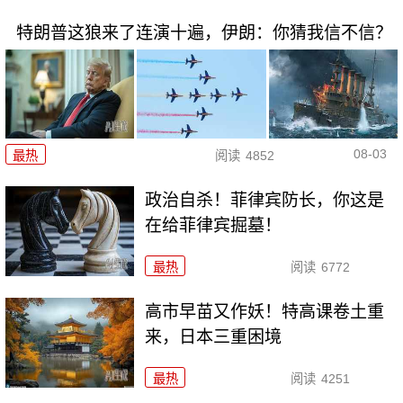
特朗普这狼来了连演十遍，伊朗：你猜我信不信？
08-03
最热
阅读
4852
政治自杀！菲律宾防长，你这是
在给菲律宾掘墓！
最热
阅读
6772
高市早苗又作妖！特高课卷土重
来，日本三重困境
最热
阅读
4251