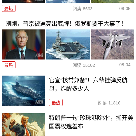
08-05
最热
阅读
8663
刚刚，普京被逼亮出底牌！俄罗斯要干大事了！
08-04
最热
阅读
15102
官宣“核常兼备”！六爷挂弹反航
母，炸醒多少人
最热
阅读
11816
特朗普一句“珍珠港除外”，撕开美
国霸权遮羞布