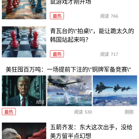
鼠游戏才刚开场
最热
阅读
766
青瓦台的\"拍桌\"，能让跪太久的
韩国站起来吗？
最热
阅读
717
美狂囤百万吨：一场提前下注的\"铜牌军备竞赛\"
最热
阅读
530
刚刚
五箭齐发：东大这次出手，没给
美方留半点幻想