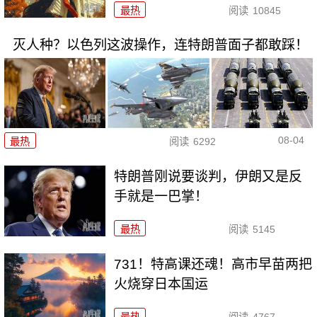
最热
阅读
10845
灭人种？以色列这波操作，连特朗普面子都敢踩！
08-04
最热
阅读
6292
特朗普刚说要谈判，伊朗又是反
手就是一巴掌！
最热
阅读
5145
731！特高课还魂！高市早苗两把
火烧穿日本国运
最热
阅读
4767