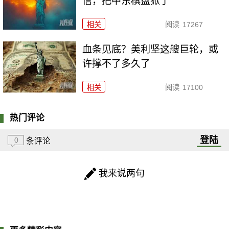
信，把中东棋盘掀了
相关
阅读
17267
血条见底？美利坚这艘巨轮，或
许撑不了多久了
相关
阅读
17100
热门评论
登陆
0
条评论
我来说两句