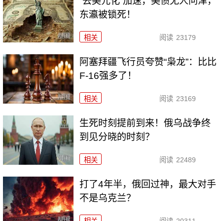
“去美元化”加速，美债无人问津，
东瀛被锁死！
相关
阅读
23179
阿塞拜疆飞行员夸赞“枭龙”：比比
F-16强多了！
相关
阅读
23169
生死时刻提前到来！俄乌战争终
到见分晓的时刻？
相关
阅读
22489
打了4年半，俄回过神，最大对手
不是乌克兰？