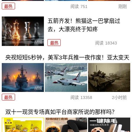
最热
阅读
751
刚刚
五箭齐发！熊猫这一巴掌扇过
去，大漂亮终于知疼
最热
阅读
18343
央视短短5秒钟，美军3年兵推一夜作废！亚太变天
最热
阅读
13358
2小时前
双十一现货专场真如平台商家所说的那样吗？