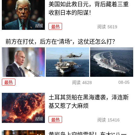
美国如此救日元，背后藏着三重
收割日本的阳谋！
最热
阅读
5619
前方在打仗，后方在“清场”，这仗还怎么打？
08-05
最热
阅读
4628
土耳其货船在黑海遭袭，泽连斯
基又惹了大麻烦
最热
阅读
15416
黄岩岛上空惊雷起！东大\"八一