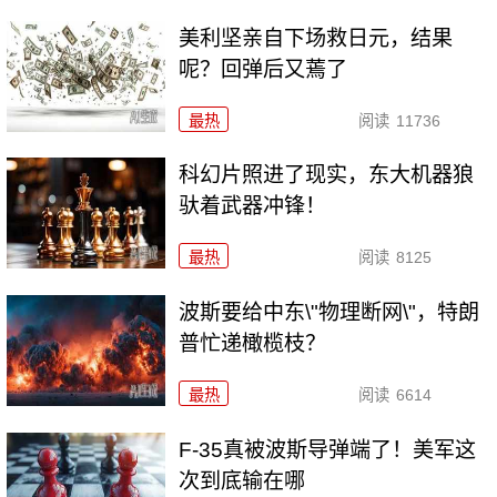
美利坚亲自下场救日元，结果
呢？回弹后又蔫了
最热
阅读
11736
科幻片照进了现实，东大机器狼
驮着武器冲锋！
最热
阅读
8125
波斯要给中东\"物理断网\"，特朗
普忙递橄榄枝？
最热
阅读
6614
F-35真被波斯导弹端了！美军这
次到底输在哪