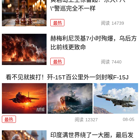
\"警巡完全不一样
最热
阅读
14739
赫梅利尼茨基7小时殉爆，乌后方
比前线更致命
最热
阅读
7440
看不见就挨打！歼-15T百公里外一剑封喉F-15J
08-05
最热
阅读
12327
印度满世界绕了一大圈，最后发