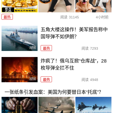
最热
阅读
31145
4小时前
五角大楼这操作！美军报告称中
国导弹不如伊朗？
最热
阅读
7293
炸疯了！俄乌互掀“仓库战”，28
枚导弹全拦不住
最热
阅读
4948
一张纸条引发血案：美国为何要替日本“托底”？