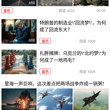
08-05
最热
阅读
4102
特朗普的制造业\"回流梦\"，为何
成了回流东大？
最热
阅读
7009
扎胖摊牌：乌克兰的\"北约梦\"为
何成了一地鸡毛？
最热
阅读
4026
里海一声巨响，这次差点把两场战争炸成一锅粥！