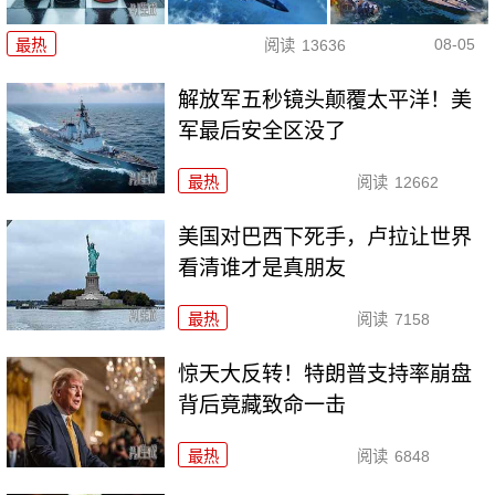
08-05
最热
阅读
13636
解放军五秒镜头颠覆太平洋！美
军最后安全区没了
最热
阅读
12662
美国对巴西下死手，卢拉让世界
看清谁才是真朋友
最热
阅读
7158
惊天大反转！特朗普支持率崩盘
背后竟藏致命一击
最热
阅读
6848