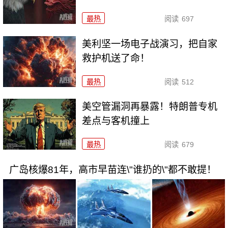
最热
阅读
697
美利坚一场电子战演习，把自家
救护机送了命！
最热
阅读
512
美空管漏洞再暴露！特朗普专机
差点与客机撞上
最热
阅读
679
广岛核爆81年，高市早苗连\"谁扔的\"都不敢提！