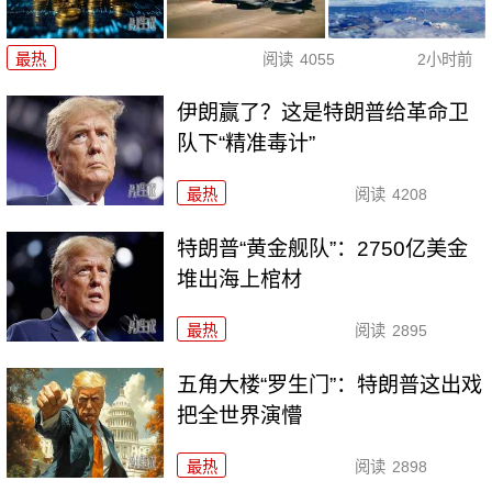
最热
阅读
4055
2小时前
伊朗赢了？这是特朗普给革命卫
队下“精准毒计”
最热
阅读
4208
特朗普“黄金舰队”：2750亿美金
堆出海上棺材
最热
阅读
2895
五角大楼“罗生门”：特朗普这出戏
把全世界演懵
最热
阅读
2898