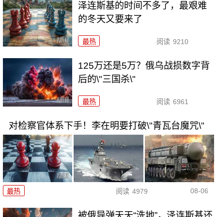
泽连斯基的时间不多了，最艰难
的冬天又要来了
最热
阅读
9210
125万还是5万？俄乌战损数字背
后的\"三国杀\"
最热
阅读
6961
对检察官体系下手！李在明要打破\"青瓦台魔咒\"
08-06
最热
阅读
4979
被俄导弹天天“洗地”，泽连斯基还