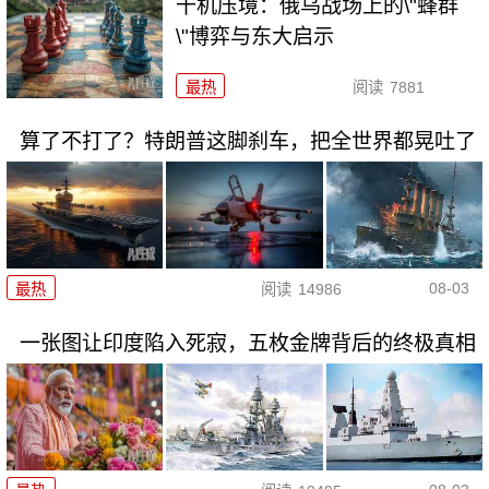
千机压境：俄乌战场上的\"蜂群
\"博弈与东大启示
最热
阅读
7881
算了不打了？特朗普这脚刹车，把全世界都晃吐了
08-03
最热
阅读
14986
一张图让印度陷入死寂，五枚金牌背后的终极真相