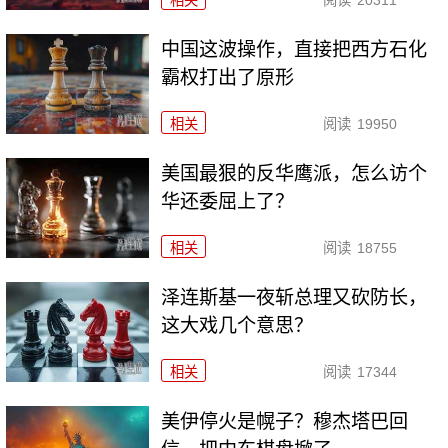
相关
阅读
20311
中国这波操作，直接把西方石化
霸权打出了原形
相关
阅读
19950
美国最狠的反华鹰派，怎么访个
华还委屈上了？
相关
阅读
18755
泽连斯基一夜斩总理又砍防长，
这大戏几个意思？
相关
阅读
17344
美伊停火是幌子？穆杰塔巴回