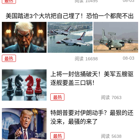
08-03
最热
阅读
10495
美国踏进3个大坑把自己埋了！恐怕一个都爬不出
08-03
最热
阅读
16698
上将一封信捅破天！美军五艘驱
逐舰要盖三口锅！
最热
阅读
7063
特朗普要对伊朗动手？最狠的还
没来，最骚的来了
最热
阅读
5638