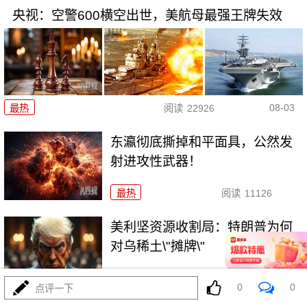
央视：空警600横空出世，美航母最强王牌失效
08-03
最热
阅读
22926
东瀛彻底撕掉和平面具，公然发
射进攻性武器！
最热
阅读
11126
美利坚资源收割局：特朗普为何
对乌稀土\"摊牌\"
最热
阅读
10204
0
0
点评一下