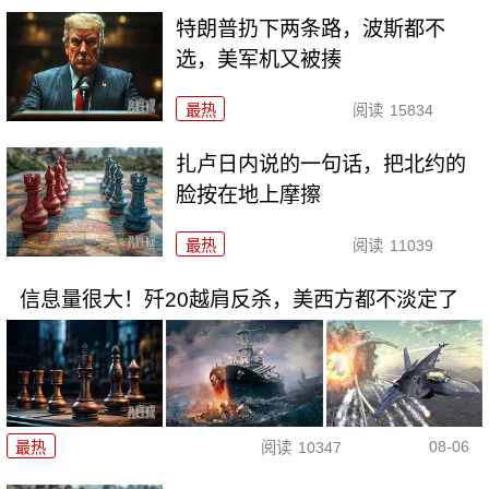
特朗普扔下两条路，波斯都不
选，美军机又被揍
最热
阅读
15834
扎卢日内说的一句话，把北约的
脸按在地上摩擦
最热
阅读
11039
信息量很大！歼20越肩反杀，美西方都不淡定了
08-06
最热
阅读
10347