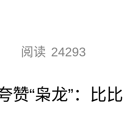
阅读
24293
夸赞“枭龙”：比比