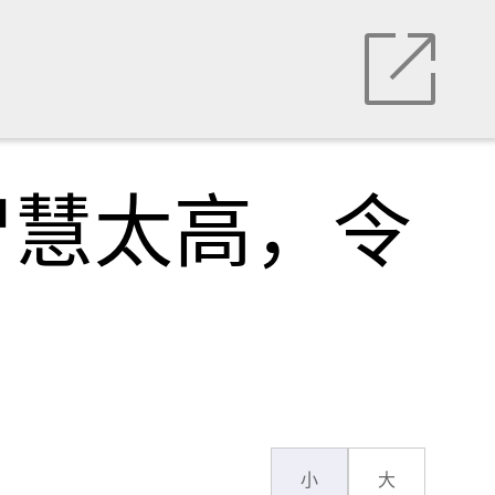
智慧太高，令
小
大