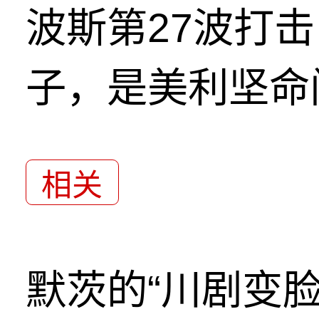
波斯第27波打
子，是美利坚命
相关
默茨的“川剧变