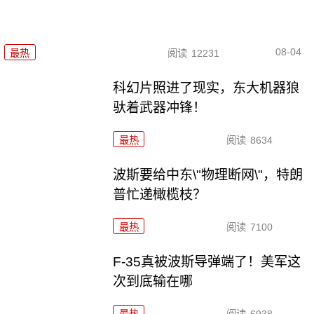
08-04
最热
阅读
12231
科幻片照进了现实，东大机器狼
驮着武器冲锋！
最热
阅读
8634
波斯要给中东\"物理断网\"，特朗
普忙递橄榄枝？
最热
阅读
7100
F-35真被波斯导弹端了！美军这
次到底输在哪
最热
阅读
6938