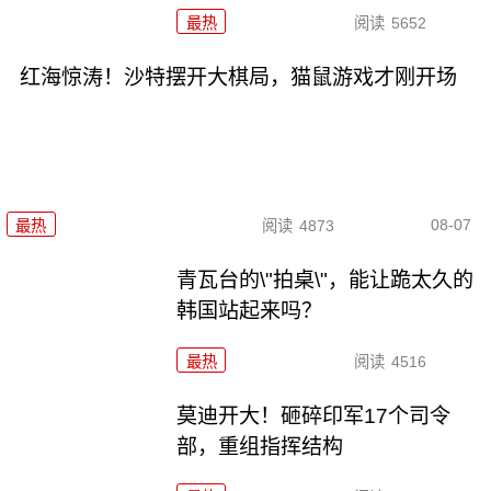
最热
阅读
5652
红海惊涛！沙特摆开大棋局，猫鼠游戏才刚开场
08-07
最热
阅读
4873
青瓦台的\"拍桌\"，能让跪太久的
韩国站起来吗？
最热
阅读
4516
莫迪开大！砸碎印军17个司令
部，重组指挥结构