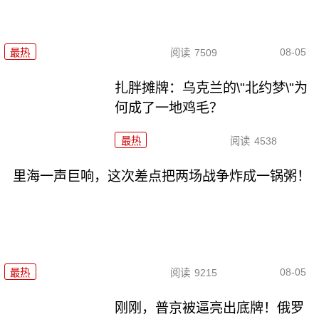
08-05
最热
阅读
7509
扎胖摊牌：乌克兰的\"北约梦\"为
何成了一地鸡毛？
最热
阅读
4538
里海一声巨响，这次差点把两场战争炸成一锅粥！
08-05
最热
阅读
9215
刚刚，普京被逼亮出底牌！俄罗