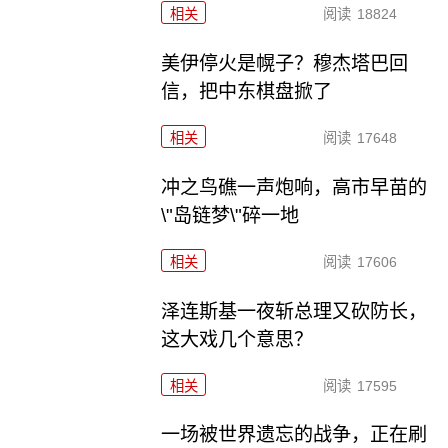
相关
阅读
18824
美伊停火是幌子？穆杰塔巴回
信，把中东棋盘掀了
相关
阅读
17648
冲之鸟礁一声炮响，高市早苗的
\"岛链梦\"碎一地
相关
阅读
17606
泽连斯基一夜斩总理又砍防长，
这大戏几个意思？
相关
阅读
17595
一场被世界遗忘的战争，正在刷