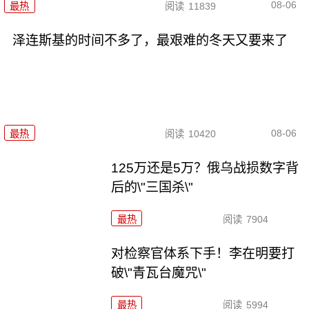
08-06
最热
阅读
11839
泽连斯基的时间不多了，最艰难的冬天又要来了
08-06
最热
阅读
10420
125万还是5万？俄乌战损数字背
后的\"三国杀\"
最热
阅读
7904
对检察官体系下手！李在明要打
破\"青瓦台魔咒\"
最热
阅读
5994