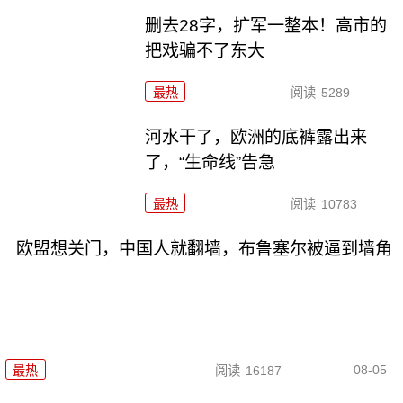
删去28字，扩军一整本！高市的
把戏骗不了东大
最热
阅读
5289
河水干了，欧洲的底裤露出来
了，“生命线”告急
最热
阅读
10783
欧盟想关门，中国人就翻墙，布鲁塞尔被逼到墙角
08-05
最热
阅读
16187