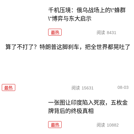
千机压境：俄乌战场上的\"蜂群
\"博弈与东大启示
最热
阅读
8431
算了不打了？特朗普这脚刹车，把全世界都晃吐了
08-03
最热
阅读
15631
一张图让印度陷入死寂，五枚金
牌背后的终极真相
最热
阅读
10882