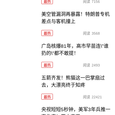
最热
阅读
7156
美空管漏洞再暴露！特朗普专机
差点与客机撞上
最热
阅读
3568
广岛核爆81年，高市早苗连\"谁
扔的\"都不敢提！
最热
阅读
2493
五箭齐发！熊猫这一巴掌扇过
去，大漂亮终于知疼
最热
阅读
22421
央视短短5秒钟，美军3年兵推一