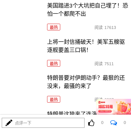
美国踏进3个大坑把自己埋了！恐
怕一个都爬不出
最热
阅读
17613
上将一封信捅破天！美军五艘驱
逐舰要盖三口锅！
最热
阅读
7511
特朗普要对伊朗动手？最狠的还
没来，最骚的来了
最热
阅读
6087
特朗普这狼来了连演十遍，伊
朗：你猜我信不信？
0
0
点评一下