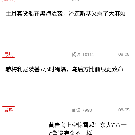
土耳其货船在黑海遭袭，泽连斯基又惹了大麻烦
08-05
最热
阅读
16111
赫梅利尼茨基7小时殉爆，乌后方比前线更致命
08-05
最热
阅读
7998
黄岩岛上空惊雷起！东大\"八一
\"警巡完全不一样