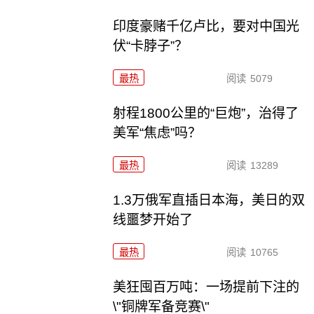
印度豪赌千亿卢比，要对中国光
伏“卡脖子”？
最热
阅读
5079
射程1800公里的“巨炮”，治得了
美军“焦虑”吗？
最热
阅读
13289
1.3万俄军直插日本海，美日的双
线噩梦开始了
最热
阅读
10765
美狂囤百万吨：一场提前下注的
\"铜牌军备竞赛\"