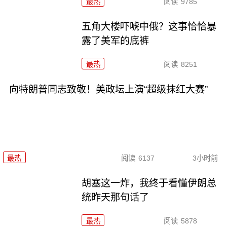
最热
阅读
9785
五角大楼吓唬中俄？这事恰恰暴
露了美军的底裤
最热
阅读
8251
向特朗普同志致敬！美政坛上演“超级抹红大赛”
最热
阅读
6137
3小时前
胡塞这一炸，我终于看懂伊朗总
统昨天那句话了
最热
阅读
5878