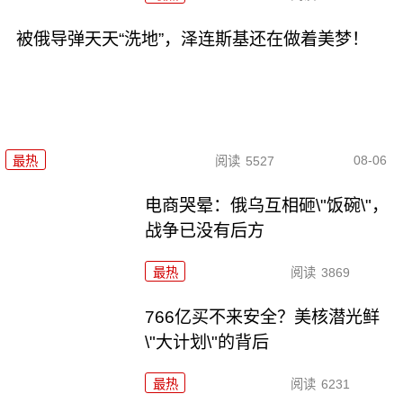
被俄导弹天天“洗地”，泽连斯基还在做着美梦！
08-06
最热
阅读
5527
电商哭晕：俄乌互相砸\"饭碗\"，
战争已没有后方
最热
阅读
3869
766亿买不来安全？美核潜光鲜
\"大计划\"的背后
最热
阅读
6231