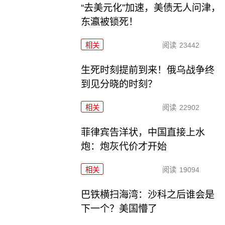
“去美元化”加速，美债无人问津，
东瀛被锁死！
相关
阅读
23442
生死时刻提前到来！俄乌战争终
到见分晓的时刻？
相关
阅读
22902
菲律宾告洋状，中国直接上水
炮：炮灰代价才开始
相关
阅读
19094
巴铁横扫海湾：沙科之后谁会是
下一个？美国懵了