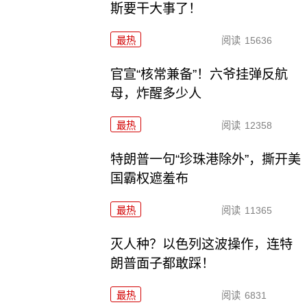
斯要干大事了！
最热
阅读
15636
官宣“核常兼备”！六爷挂弹反航
母，炸醒多少人
最热
阅读
12358
特朗普一句“珍珠港除外”，撕开美
国霸权遮羞布
最热
阅读
11365
灭人种？以色列这波操作，连特
朗普面子都敢踩！
最热
阅读
6831