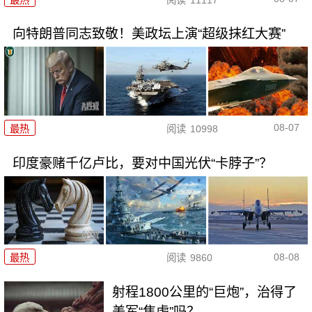
向特朗普同志致敬！美政坛上演“超级抹红大赛”
08-07
最热
阅读
10998
印度豪赌千亿卢比，要对中国光伏“卡脖子”？
08-08
最热
阅读
9860
射程1800公里的“巨炮”，治得了
美军“焦虑”吗？