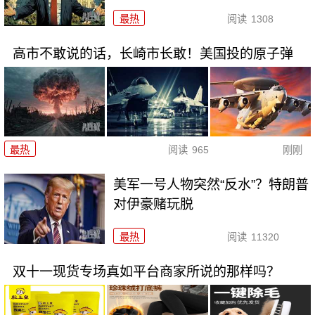
最热
阅读
1308
高市不敢说的话，长崎市长敢！美国投的原子弹
最热
阅读
965
刚刚
美军一号人物突然“反水”？特朗普
对伊豪赌玩脱
最热
阅读
11320
双十一现货专场真如平台商家所说的那样吗？