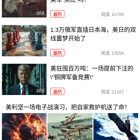
最热
阅读
15768
1.3万俄军直插日本海，美日的双
线噩梦开始了
最热
阅读
13556
美狂囤百万吨：一场提前下注的
\"铜牌军备竞赛\"
最热
阅读
11167
美利坚一场电子战演习，把自家救护机送了命！