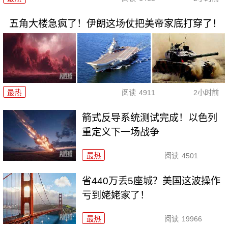
五角大楼急疯了！伊朗这场仗把美帝家底打穿了！
最热
阅读
4911
2小时前
箭式反导系统测试完成！以色列
重定义下一场战争
最热
阅读
4501
省440万丢5座城？美国这波操作
亏到姥姥家了！
最热
阅读
19966