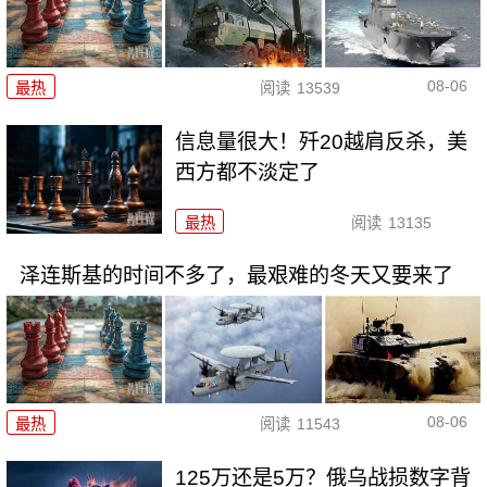
08-06
最热
阅读
13539
信息量很大！歼20越肩反杀，美
西方都不淡定了
最热
阅读
13135
泽连斯基的时间不多了，最艰难的冬天又要来了
08-06
最热
阅读
11543
125万还是5万？俄乌战损数字背