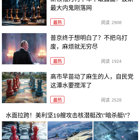
最大内鬼刚落网
最热
阅读
2908
普京终于想明白了？不把乌打
废，麻烦就无穷尽
最热
阅读
1924
高市早苗动了麻生的人，自民党
这潭水要搅浑了
最热
阅读
2528
水面拉跨！美利坚19艘攻击核潜艇改\"暗杀艇\"？