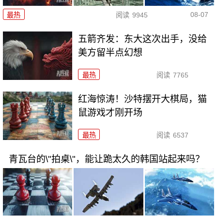
08-07
最热
阅读
9945
五箭齐发：东大这次出手，没给
美方留半点幻想
最热
阅读
7765
红海惊涛！沙特摆开大棋局，猫
鼠游戏才刚开场
最热
阅读
6537
青瓦台的\"拍桌\"，能让跪太久的韩国站起来吗？