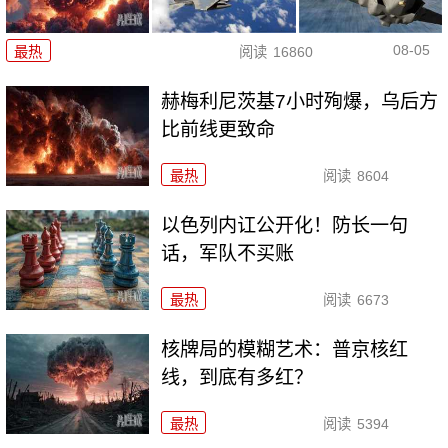
08-05
最热
阅读
16860
赫梅利尼茨基7小时殉爆，乌后方
比前线更致命
最热
阅读
8604
以色列内讧公开化！防长一句
话，军队不买账
最热
阅读
6673
核牌局的模糊艺术：普京核红
线，到底有多红？
最热
阅读
5394