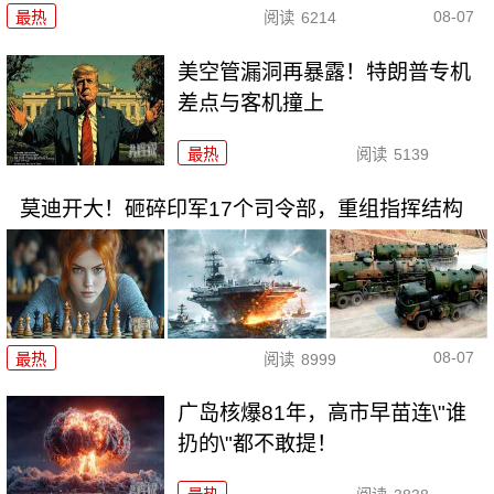
08-07
最热
阅读
6214
美空管漏洞再暴露！特朗普专机
差点与客机撞上
最热
阅读
5139
莫迪开大！砸碎印军17个司令部，重组指挥结构
08-07
最热
阅读
8999
广岛核爆81年，高市早苗连\"谁
扔的\"都不敢提！