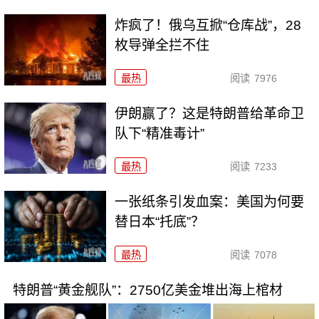
炸疯了！俄乌互掀“仓库战”，28
枚导弹全拦不住
最热
阅读
7976
伊朗赢了？这是特朗普给革命卫
队下“精准毒计”
最热
阅读
7233
一张纸条引发血案：美国为何要
替日本“托底”？
最热
阅读
7078
特朗普“黄金舰队”：2750亿美金堆出海上棺材