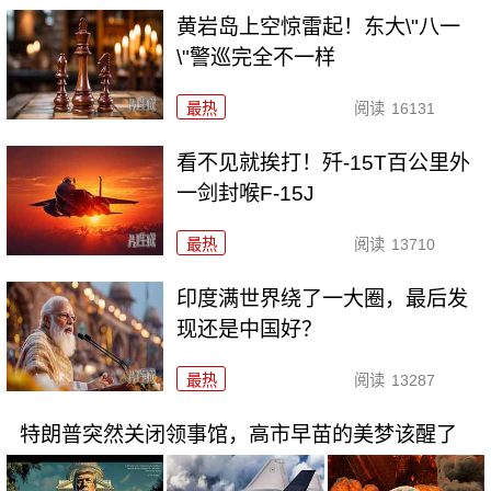
黄岩岛上空惊雷起！东大\"八一
\"警巡完全不一样
最热
阅读
16131
看不见就挨打！歼-15T百公里外
一剑封喉F-15J
最热
阅读
13710
印度满世界绕了一大圈，最后发
现还是中国好？
最热
阅读
13287
特朗普突然关闭领事馆，高市早苗的美梦该醒了