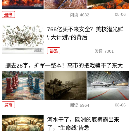
08-06
最热
阅读
4632
766亿买不来安全？美核潜光鲜
\"大计划\"的背后
最热
阅读
7001
删去28字，扩军一整本！高市的把戏骗不了东大
08-06
最热
阅读
5964
河水干了，欧洲的底裤露出来
了，“生命线”告急