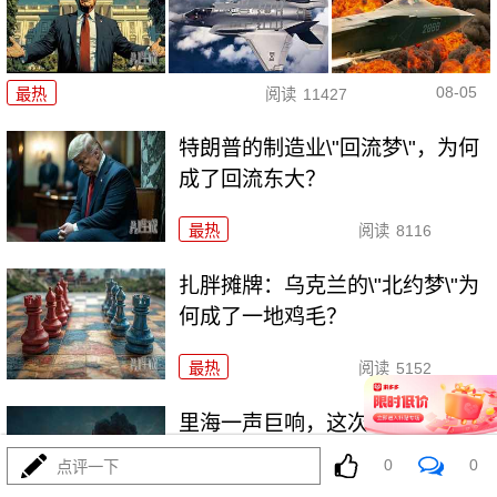
08-05
最热
阅读
11427
特朗普的制造业\"回流梦\"，为何
成了回流东大？
最热
阅读
8116
扎胖摊牌：乌克兰的\"北约梦\"为
何成了一地鸡毛？
最热
阅读
5152
里海一声巨响，这次差点把两场
战争炸成一锅粥！
0
0
点评一下