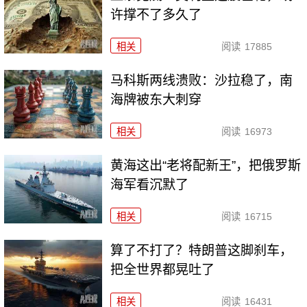
许撑不了多久了
相关
阅读
17885
马科斯两线溃败：沙拉稳了，南
海牌被东大刺穿
相关
阅读
16973
黄海这出“老将配新王”，把俄罗斯
海军看沉默了
相关
阅读
16715
算了不打了？特朗普这脚刹车，
把全世界都晃吐了
相关
阅读
16431