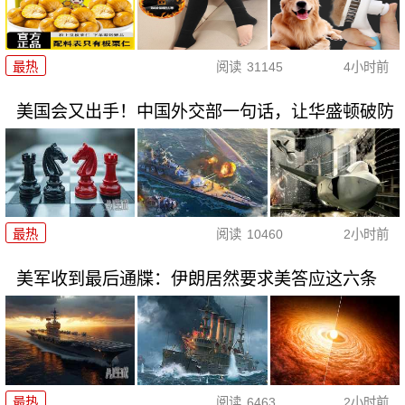
最热
阅读
31145
4小时前
美国会又出手！中国外交部一句话，让华盛顿破防
最热
阅读
10460
2小时前
美军收到最后通牒：伊朗居然要求美答应这六条
最热
阅读
6463
2小时前