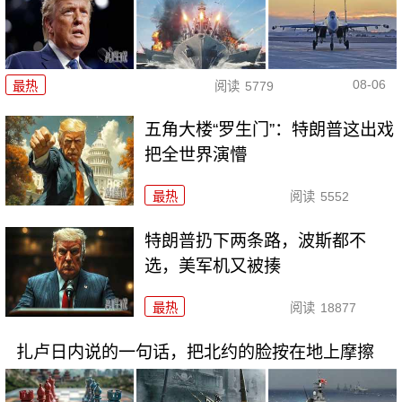
08-06
最热
阅读
5779
五角大楼“罗生门”：特朗普这出戏
把全世界演懵
最热
阅读
5552
特朗普扔下两条路，波斯都不
选，美军机又被揍
最热
阅读
18877
扎卢日内说的一句话，把北约的脸按在地上摩擦