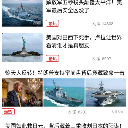
解放军五秒镜头颠覆太平洋！美
军最后安全区没了
最热
阅读
14308
美国对巴西下死手，卢拉让世界
看清谁才是真朋友
最热
阅读
8597
惊天大反转！特朗普支持率崩盘背后竟藏致命一击
08-05
最热
阅读
8201
美国如此救日元，背后藏着三重收割日本的阳谋！