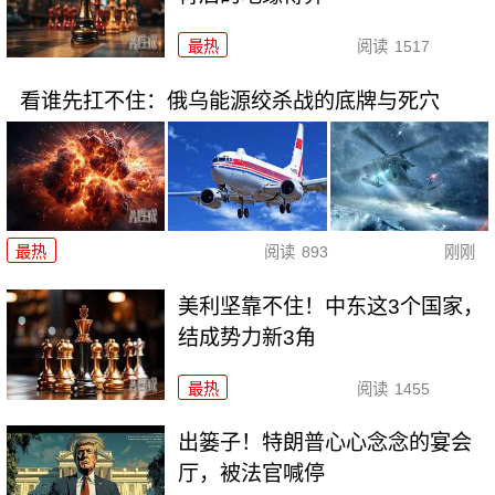
最热
阅读
1517
看谁先扛不住：俄乌能源绞杀战的底牌与死穴
最热
阅读
893
刚刚
美利坚靠不住！中东这3个国家，
结成势力新3角
最热
阅读
1455
出篓子！特朗普心心念念的宴会
厅，被法官喊停