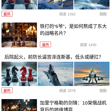
最热
阅读
1262
刚刚
铁打的“6爷”，是如何熬成了东大
的战略名片？
最热
阅读
1430
后院起火，前防长逼宫泽连斯基，低头或硬扛？
最热
阅读
2078
刚刚
加里宁格勒的剑锋：10架俄战机
背后的地缘博弈