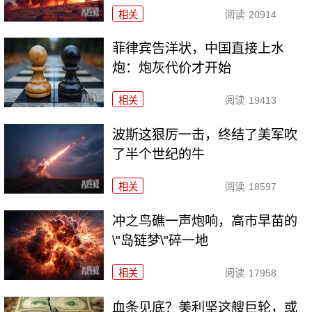
相关
阅读
20914
菲律宾告洋状，中国直接上水
炮：炮灰代价才开始
相关
阅读
19413
波斯这狠厉一击，终结了美军吹
了半个世纪的牛
相关
阅读
18597
冲之鸟礁一声炮响，高市早苗的
\"岛链梦\"碎一地
相关
阅读
17958
血条见底？美利坚这艘巨轮，或