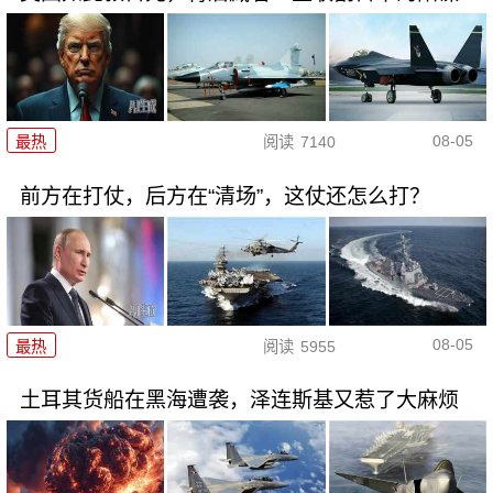
08-05
最热
阅读
7140
前方在打仗，后方在“清场”，这仗还怎么打？
08-05
最热
阅读
5955
土耳其货船在黑海遭袭，泽连斯基又惹了大麻烦