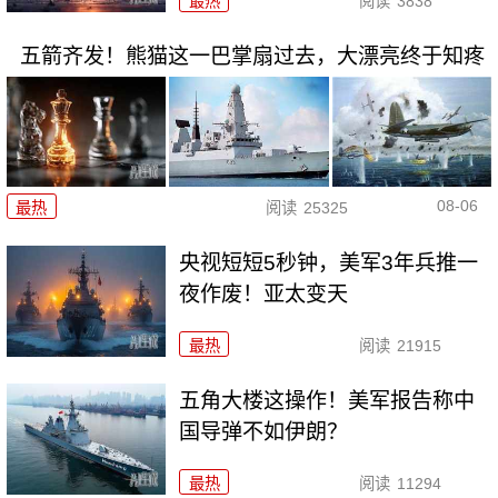
最热
阅读
3838
五箭齐发！熊猫这一巴掌扇过去，大漂亮终于知疼
08-06
最热
阅读
25325
央视短短5秒钟，美军3年兵推一
夜作废！亚太变天
最热
阅读
21915
五角大楼这操作！美军报告称中
国导弹不如伊朗？
最热
阅读
11294