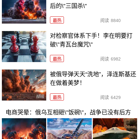
后的\"三国杀\"
最热
阅读
8840
对检察官体系下手！李在明要打
破\"青瓦台魔咒\"
最热
阅读
6982
被俄导弹天天“洗地”，泽连斯基还
在做着美梦！
最热
阅读
6429
电商哭晕：俄乌互相砸\"饭碗\"，战争已没有后方