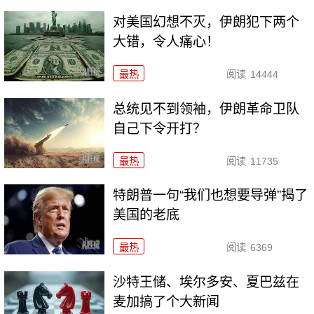
对美国幻想不灭，伊朗犯下两个
大错，令人痛心！
最热
阅读
14444
总统见不到领袖，伊朗革命卫队
自己下令开打？
最热
阅读
11735
特朗普一句“我们也想要导弹”揭了
美国的老底
最热
阅读
6369
沙特王储、埃尔多安、夏巴兹在
麦加搞了个大新闻