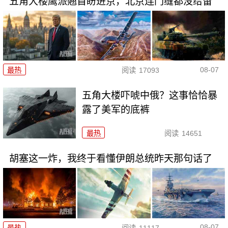
五角大楼鹰派翘首盼进京，北京连门缝都没给留
08-07
最热
阅读
17093
五角大楼吓唬中俄？这事恰恰暴
露了美军的底裤
最热
阅读
14651
胡塞这一炸，我终于看懂伊朗总统昨天那句话了
08-07
最热
阅读
11117