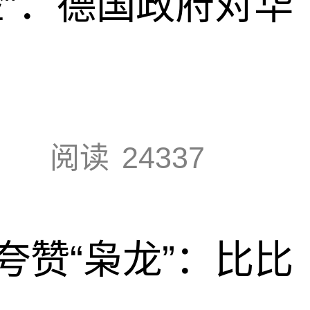
脸”：德国政府对华
阅读
24337
夸赞“枭龙”：比比