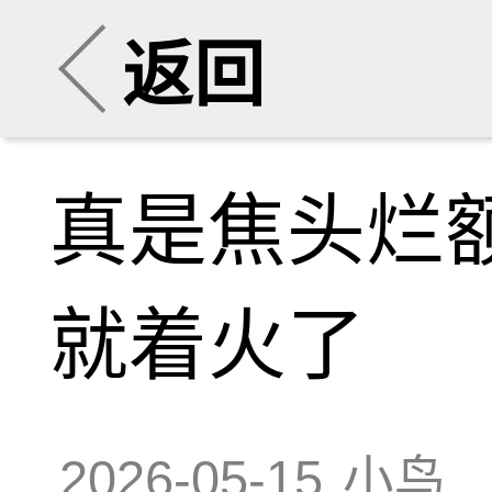
返回
真是焦头烂
就着火了
2026-05-15
小鸟