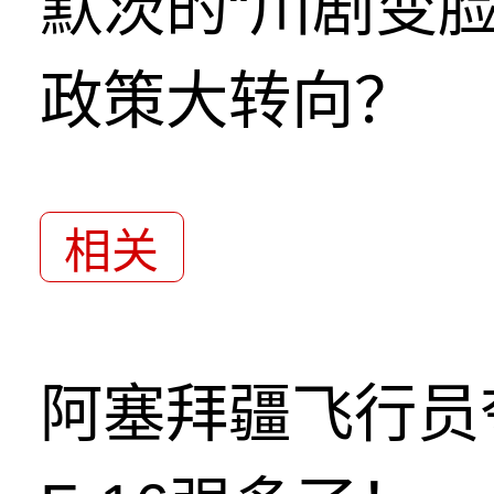
默茨的“川剧变
政策大转向？
相关
阿塞拜疆飞行员