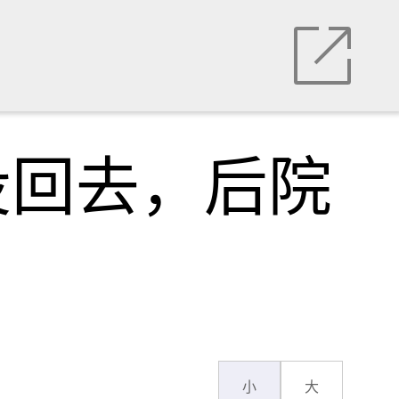
没回去，后院
小
大