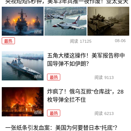
央视短短5秒钟，美军3年兵推一夜作废！亚太变天
08-06
最热
阅读
17125
五角大楼这操作！美军报告称中
国导弹不如伊朗？
最热
阅读
9113
炸疯了！俄乌互掀“仓库战”，28
枚导弹全拦不住
最热
阅读
6213
一张纸条引发血案：美国为何要替日本“托底”？