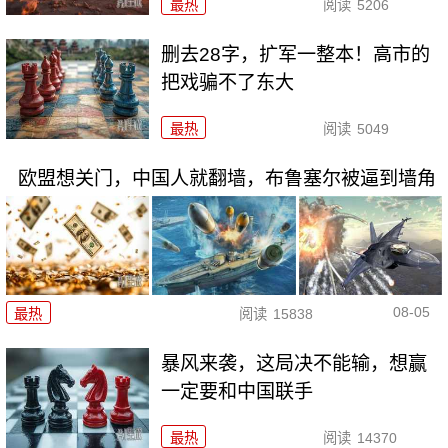
最热
阅读
5206
删去28字，扩军一整本！高市的
把戏骗不了东大
最热
阅读
5049
欧盟想关门，中国人就翻墙，布鲁塞尔被逼到墙角
08-05
最热
阅读
15838
暴风来袭，这局决不能输，想赢
一定要和中国联手
最热
阅读
14370