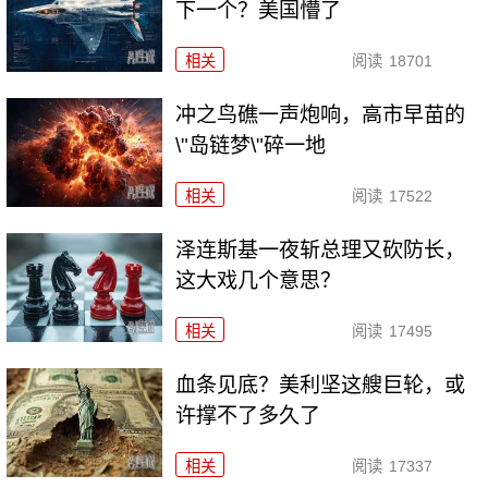
下一个？美国懵了
相关
阅读
18701
冲之鸟礁一声炮响，高市早苗的
\"岛链梦\"碎一地
相关
阅读
17522
泽连斯基一夜斩总理又砍防长，
这大戏几个意思？
相关
阅读
17495
血条见底？美利坚这艘巨轮，或
许撑不了多久了
相关
阅读
17337