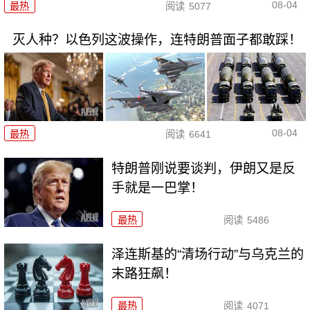
08-04
最热
阅读
5077
灭人种？以色列这波操作，连特朗普面子都敢踩！
08-04
最热
阅读
6641
特朗普刚说要谈判，伊朗又是反
手就是一巴掌！
最热
阅读
5486
泽连斯基的“清场行动”与乌克兰的
末路狂飙！
最热
阅读
4071