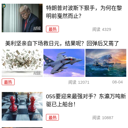
特朗普对波斯下狠手，为何在黎
明前戛然而止？
最热
阅读
4329
美利坚亲自下场救日元，结果呢？回弹后又蔫了
08-04
最热
阅读
12071
055要迎来最强对手？东瀛万吨新
驱已上船台！
最热
阅读
10887