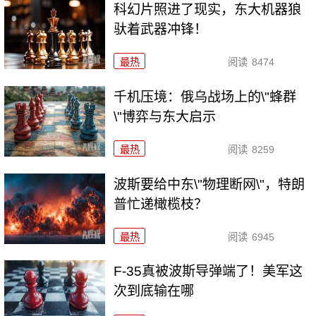
科幻片照进了现实，东大机器狼
驮着武器冲锋！
最热
阅读
8474
千机压境：俄乌战场上的\"蜂群
\"博弈与东大启示
最热
阅读
8259
波斯要给中东\"物理断网\"，特朗
普忙递橄榄枝？
最热
阅读
6945
F-35真被波斯导弹端了！美军这
次到底输在哪