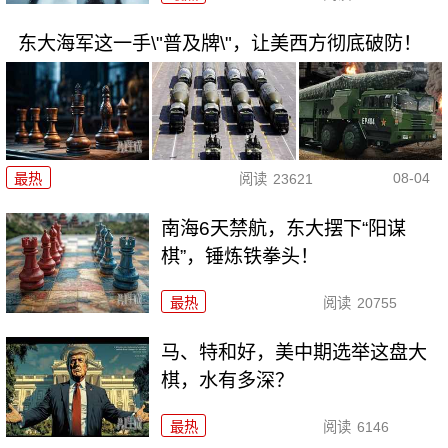
东大海军这一手\"普及牌\"，让美西方彻底破防！
08-04
最热
阅读
23621
南海6天禁航，东大摆下“阳谋
棋”，锤炼铁拳头！
最热
阅读
20755
马、特和好，美中期选举这盘大
棋，水有多深？
最热
阅读
6146