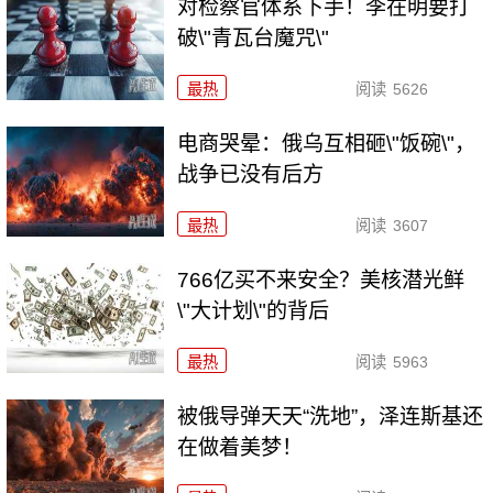
对检察官体系下手！李在明要打
破\"青瓦台魔咒\"
最热
阅读
5626
电商哭晕：俄乌互相砸\"饭碗\"，
战争已没有后方
最热
阅读
3607
766亿买不来安全？美核潜光鲜
\"大计划\"的背后
最热
阅读
5963
被俄导弹天天“洗地”，泽连斯基还
在做着美梦！