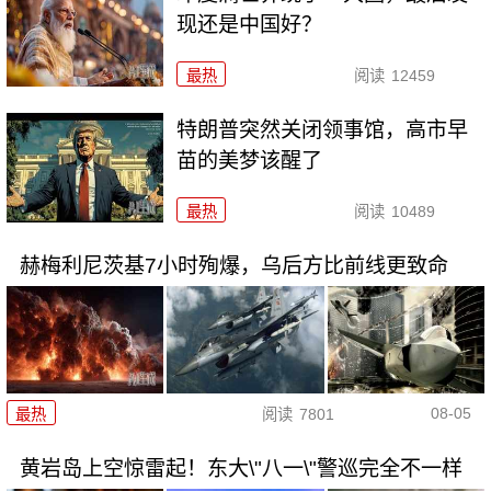
现还是中国好？
最热
阅读
12459
特朗普突然关闭领事馆，高市早
苗的美梦该醒了
最热
阅读
10489
赫梅利尼茨基7小时殉爆，乌后方比前线更致命
08-05
最热
阅读
7801
黄岩岛上空惊雷起！东大\"八一\"警巡完全不一样