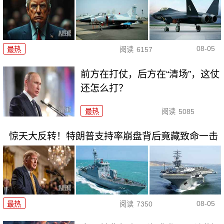
08-05
最热
阅读
6157
前方在打仗，后方在“清场”，这仗
还怎么打？
最热
阅读
5085
惊天大反转！特朗普支持率崩盘背后竟藏致命一击
08-05
最热
阅读
7350