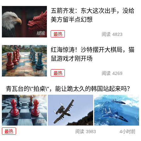
五箭齐发：东大这次出手，没给
美方留半点幻想
最热
阅读
4823
红海惊涛！沙特摆开大棋局，猫
鼠游戏才刚开场
最热
阅读
4269
青瓦台的\"拍桌\"，能让跪太久的韩国站起来吗？
最热
阅读
3983
4小时前