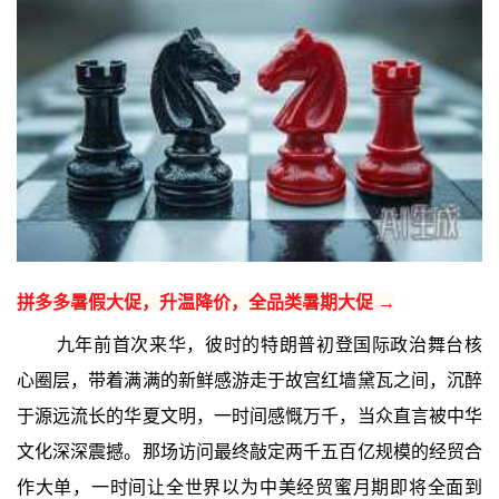
拼多多暑假大促，升温降价，全品类暑期大促 →
九年前首次来华，彼时的特朗普初登国际政治舞台核
心圈层，带着满满的新鲜感游走于故宫红墙黛瓦之间，沉醉
于源远流长的华夏文明，一时间感慨万千，当众直言被中华
文化深深震撼。那场访问最终敲定两千五百亿规模的经贸合
作大单，一时间让全世界以为中美经贸蜜月期即将全面到