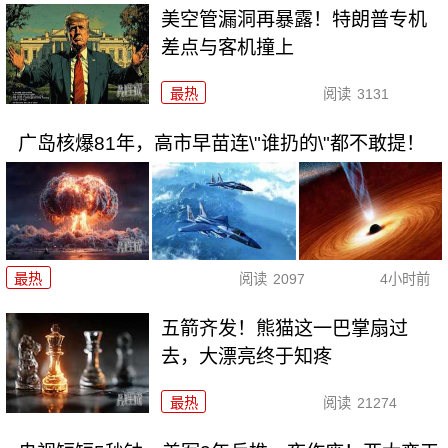
美空管漏洞再暴露！特朗普专机
差点与客机撞上
最热
阅读
3131
广岛核爆81年，高市早苗连\"谁扔的\"都不敢提！
最热
阅读
2097
4小时前
五箭齐发！熊猫这一巴掌扇过
去，大漂亮终于知疼
最热
阅读
21274