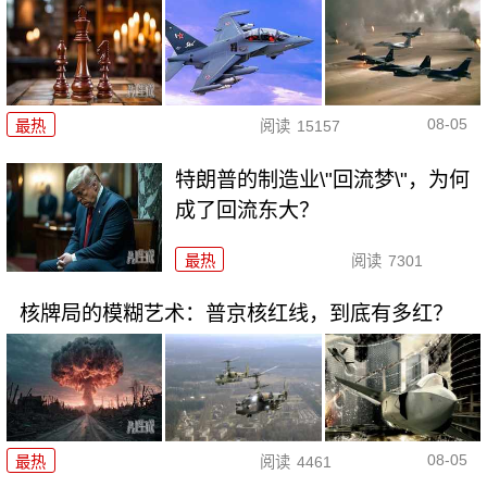
08-05
最热
阅读
15157
特朗普的制造业\"回流梦\"，为何
成了回流东大？
最热
阅读
7301
核牌局的模糊艺术：普京核红线，到底有多红？
08-05
最热
阅读
4461