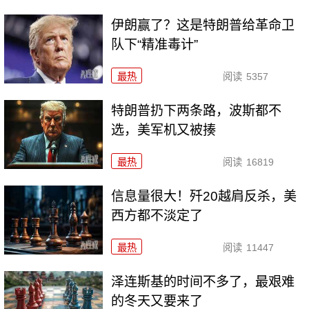
伊朗赢了？这是特朗普给革命卫
队下“精准毒计”
最热
阅读
5357
特朗普扔下两条路，波斯都不
选，美军机又被揍
最热
阅读
16819
信息量很大！歼20越肩反杀，美
西方都不淡定了
最热
阅读
11447
泽连斯基的时间不多了，最艰难
的冬天又要来了