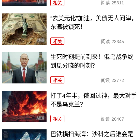
相关
阅读
25311
“去美元化”加速，美债无人问津，
东瀛被锁死！
相关
阅读
23345
生死时刻提前到来！俄乌战争终
到见分晓的时刻？
相关
阅读
22772
打了4年半，俄回过神，最大对手
不是乌克兰？
相关
阅读
20467
巴铁横扫海湾：沙科之后谁会是