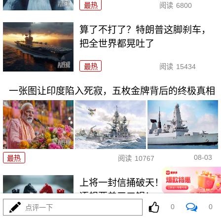
最热
阅读
6800
算了不打了？特朗普这脚刹车，
把全世界都晃吐了
最热
阅读
15434
一张图让印度陷入死寂，五枚金牌背后的终极真相
08-03
最热
阅读
10767
上将一封信捅破天！美军五艘驱
逐舰要盖三口锅！
0
0
点评一下
最热
阅读
7367