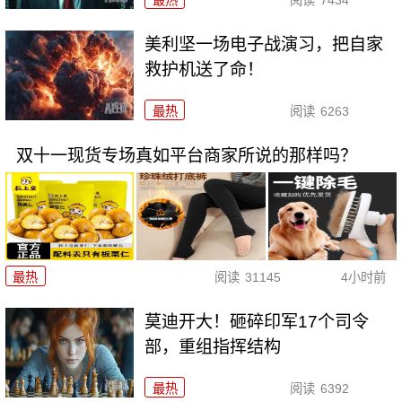
最热
阅读
7434
美利坚一场电子战演习，把自家
救护机送了命！
最热
阅读
6263
双十一现货专场真如平台商家所说的那样吗？
最热
阅读
31145
4小时前
莫迪开大！砸碎印军17个司令
部，重组指挥结构
最热
阅读
6392