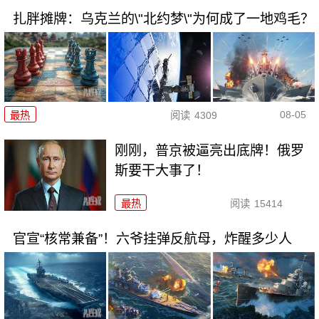
扎胖摊牌：乌克兰的\"北约梦\"为何成了一地鸡毛？
08-05
最热
阅读
4309
刚刚，普京被逼亮出底牌！俄罗
斯要干大事了！
最热
阅读
15414
官宣“核常兼备”！六爷挂弹反航母，炸醒多少人