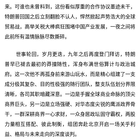
来。可谁也未曾料到，这份看似厚重的合作协议墨迹未干，
特朗普回国之后立刻翻脸不认人，悍然掀起声势浩大的全球
贸易战，高举关税大棒疯狂围堵中国产业发展，一夜之间将
此前所有温情脉脉尽数撕碎。
世事轮回，岁月更迭，九年之后再度登门拜访，特朗
普早已褪去最初的莽撞随性，浑身布满世俗算计与政治城
府。这一次他不再孤身前来游山玩水，而是精心组建了一支
成分极其复杂、目的性极强的随行团队，整支队伍划分界限
清晰，各司其职暗藏深意。一边是手握全球商业命脉的顶尖
商界巨头，另一边是立场强硬、对华态度尖锐的鹰派政界骨
干，一群深耕商界一心求财，一众身居政坛固守霸权，两股
力量相互搭配、彼此制衡，组团奔赴北京开启一场关乎利
益、格局与未来走向的深度谈判。