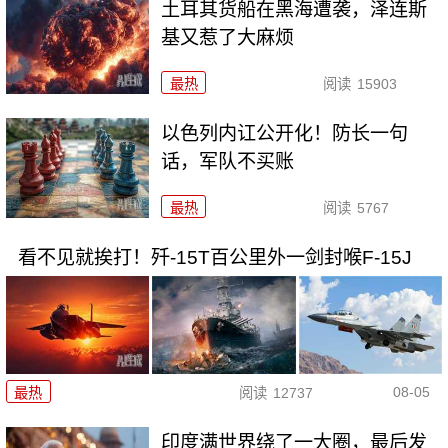
土耳其货船在黑海遭袭，泽连斯
基又惹了大麻烦
最热
阅读
15903
以色列内讧公开化！防长一句
话，军队不买账
最热
阅读
5767
看不见就挨打！歼-15T百公里外一剑封喉F-15J
08-05
最热
阅读
12737
印度满世界绕了一大圈，最后发