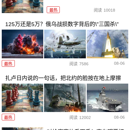
最热
阅读
10018
125万还是5万？俄乌战损数字背后的\"三国杀\"
08-06
最热
阅读
7586
扎卢日内说的一句话，把北约的脸按在地上摩擦
08-06
最热
阅读
12002