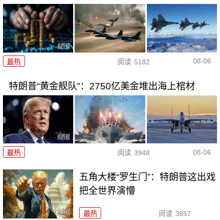
08-06
最热
阅读
5182
特朗普“黄金舰队”：2750亿美金堆出海上棺材
08-06
最热
阅读
3948
五角大楼“罗生门”：特朗普这出戏
把全世界演懵
最热
阅读
3857