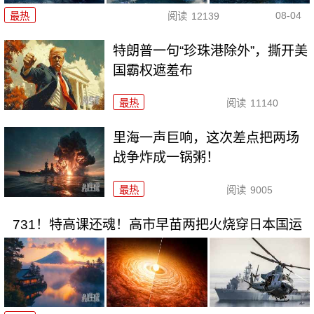
08-04
最热
阅读
12139
特朗普一句“珍珠港除外”，撕开美
国霸权遮羞布
最热
阅读
11140
里海一声巨响，这次差点把两场
战争炸成一锅粥！
最热
阅读
9005
731！特高课还魂！高市早苗两把火烧穿日本国运