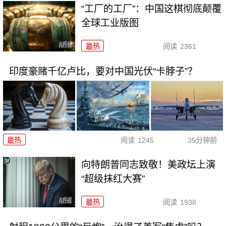
“工厂的工厂”：中国这棋彻底颠覆
全球工业版图
最热
阅读
2361
印度豪赌千亿卢比，要对中国光伏“卡脖子”？
最热
阅读
1245
35分钟前
向特朗普同志致敬！美政坛上演
“超级抹红大赛”
最热
阅读
1938