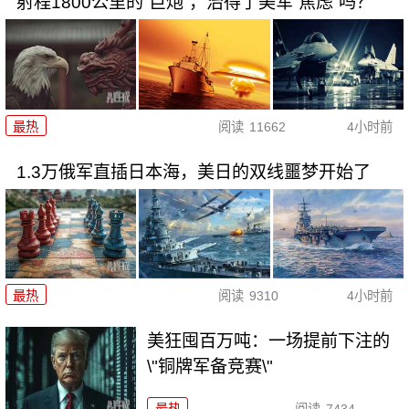
射程1800公里的“巨炮”，治得了美军“焦虑”吗？
最热
阅读
11662
4小时前
1.3万俄军直插日本海，美日的双线噩梦开始了
最热
阅读
9310
4小时前
美狂囤百万吨：一场提前下注的
\"铜牌军备竞赛\"