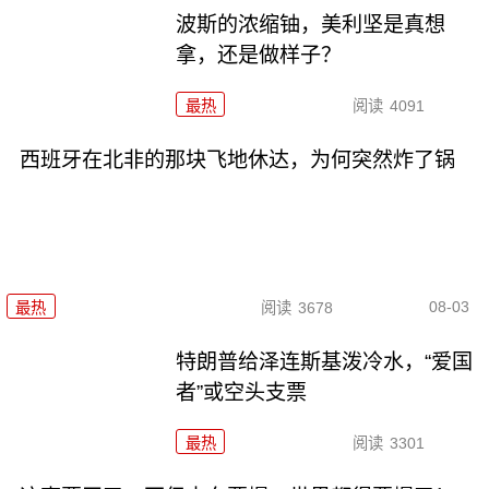
波斯的浓缩铀，美利坚是真想
拿，还是做样子？
最热
阅读
4091
西班牙在北非的那块飞地休达，为何突然炸了锅
08-03
最热
阅读
3678
特朗普给泽连斯基泼冷水，“爱国
者”或空头支票
最热
阅读
3301