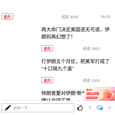
08-02
最热
阅读
9200
两大命门决定美国退无可退，伊
朗别再幻想了！
最热
阅读
6862
打伊朗五个月仗，把美军打成了
“十口锅九个盖”
最热
阅读
5305
特朗普要对伊朗“断气断电”？这豪
赌让全球买单
0
0
点评一下
最热
阅读
4452