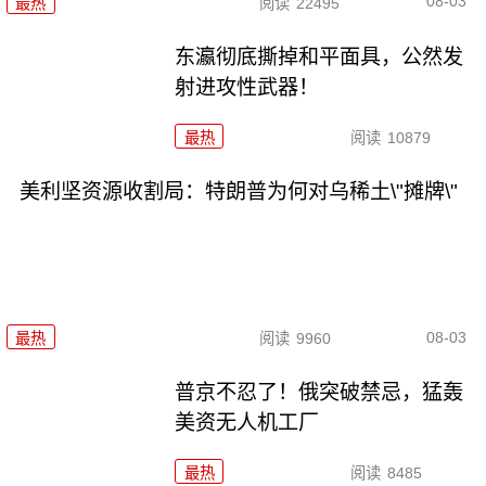
08-03
最热
阅读
22495
东瀛彻底撕掉和平面具，公然发
射进攻性武器！
最热
阅读
10879
美利坚资源收割局：特朗普为何对乌稀土\"摊牌\"
08-03
最热
阅读
9960
普京不忍了！俄突破禁忌，猛轰
美资无人机工厂
最热
阅读
8485