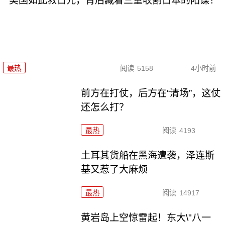
美国如此救日元，背后藏着三重收割日本的阳谋！
最热
阅读
5158
4小时前
前方在打仗，后方在“清场”，这仗
还怎么打？
最热
阅读
4193
土耳其货船在黑海遭袭，泽连斯
基又惹了大麻烦
最热
阅读
14917
黄岩岛上空惊雷起！东大\"八一