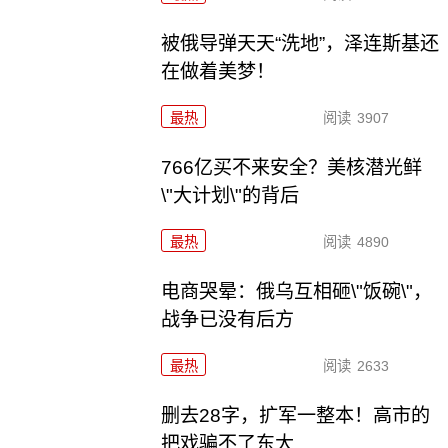
被俄导弹天天“洗地”，泽连斯基还
在做着美梦！
最热
阅读
3907
766亿买不来安全？美核潜光鲜
\"大计划\"的背后
最热
阅读
4890
电商哭晕：俄乌互相砸\"饭碗\"，
战争已没有后方
最热
阅读
2633
删去28字，扩军一整本！高市的
把戏骗不了东大