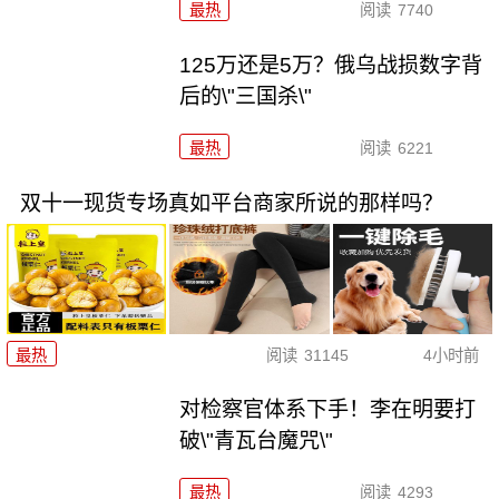
最热
阅读
7740
125万还是5万？俄乌战损数字背
后的\"三国杀\"
最热
阅读
6221
双十一现货专场真如平台商家所说的那样吗？
最热
阅读
31145
4小时前
对检察官体系下手！李在明要打
破\"青瓦台魔咒\"
最热
阅读
4293