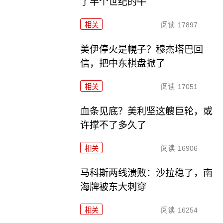
了半个世纪的牛
相关
阅读
17897
美伊停火是幌子？穆杰塔巴回
信，把中东棋盘掀了
相关
阅读
17051
血条见底？美利坚这艘巨轮，或
许撑不了多久了
相关
阅读
16906
马科斯两线溃败：沙拉稳了，南
海牌被东大刺穿
相关
阅读
16254