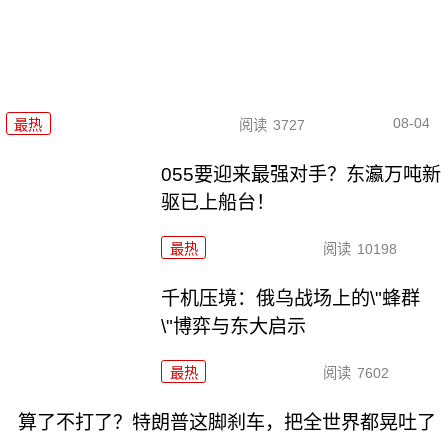
08-04
最热
阅读
3727
055要迎来最强对手？东瀛万吨新
驱已上船台！
最热
阅读
10198
千机压境：俄乌战场上的\"蜂群
\"博弈与东大启示
最热
阅读
7602
算了不打了？特朗普这脚刹车，把全世界都晃吐了