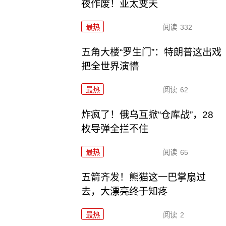
夜作废！亚太变天
最热
阅读
332
五角大楼“罗生门”：特朗普这出戏
把全世界演懵
最热
阅读
62
炸疯了！俄乌互掀“仓库战”，28
枚导弹全拦不住
最热
阅读
65
五箭齐发！熊猫这一巴掌扇过
去，大漂亮终于知疼
最热
阅读
2