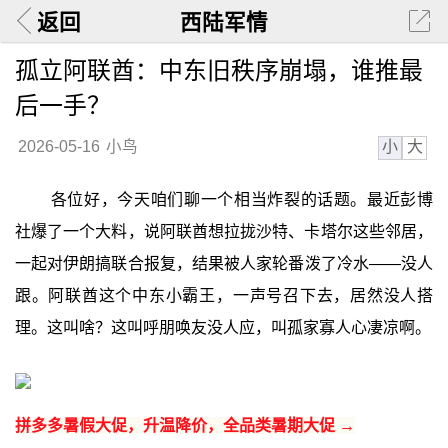
返回
西陆军情
孤立阿联酋：中东旧秩序崩塌，谁推最
后一手？
小
大
2026-05-16
小鸟
各位好，今天咱们聊一个相当炸裂的话题。最近彭博
社爆了一个大料，说阿联酋想拉拢沙特、卡塔尔这些邻居，
一起对伊朗搞联合报复，结果被人家轮番泼了冷水——没人
跟。阿联酋这个中东小霸王，一声号召下去，居然没人搭
理。这叫啥？这叫呼朋唤友没人应，叫孤家寡人心凄凉啊。
拼多多暑假大促，升温降价，全品类暑期大促 →