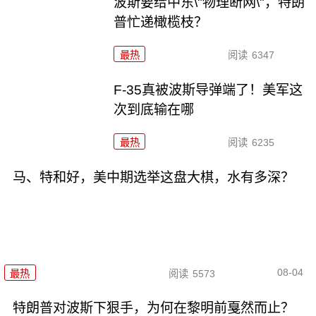
波斯要给中东\"物理断网\"，特朗
普忙递橄榄枝？
最热
阅读
6347
F-35真被波斯导弹端了！美军这
次到底输在哪
最热
阅读
6235
马、特和好，美中期选举这盘大棋，水有多深？
08-04
最热
阅读
5573
特朗普对波斯下狠手，为何在黎明前戛然而止？