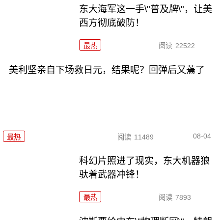
东大海军这一手\"普及牌\"，让美
西方彻底破防！
最热
阅读
22522
美利坚亲自下场救日元，结果呢？回弹后又蔫了
08-04
最热
阅读
11489
科幻片照进了现实，东大机器狼
驮着武器冲锋！
最热
阅读
7893