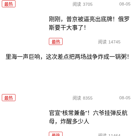
08-05
最热
阅读
3705
刚刚，普京被逼亮出底牌！俄罗
斯要干大事了！
最热
阅读
14745
里海一声巨响，这次差点把两场战争炸成一锅粥！
08-05
最热
阅读
8355
官宣“核常兼备”！六爷挂弹反航
母，炸醒多少人
最热
阅读
11464