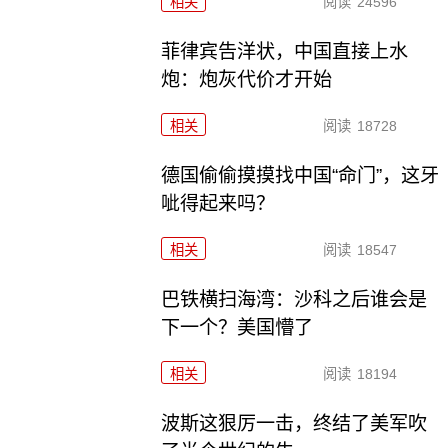
相关
阅读
24596
菲律宾告洋状，中国直接上水
炮：炮灰代价才开始
相关
阅读
18728
德国偷偷摸摸找中国“命门”，这牙
呲得起来吗？
相关
阅读
18547
巴铁横扫海湾：沙科之后谁会是
下一个？美国懵了
相关
阅读
18194
波斯这狠厉一击，终结了美军吹