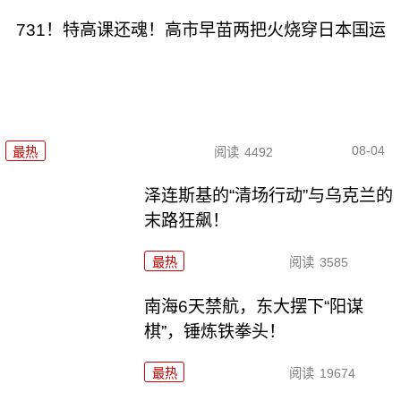
731！特高课还魂！高市早苗两把火烧穿日本国运
08-04
最热
阅读
4492
泽连斯基的“清场行动”与乌克兰的
末路狂飙！
最热
阅读
3585
南海6天禁航，东大摆下“阳谋
棋”，锤炼铁拳头！
最热
阅读
19674