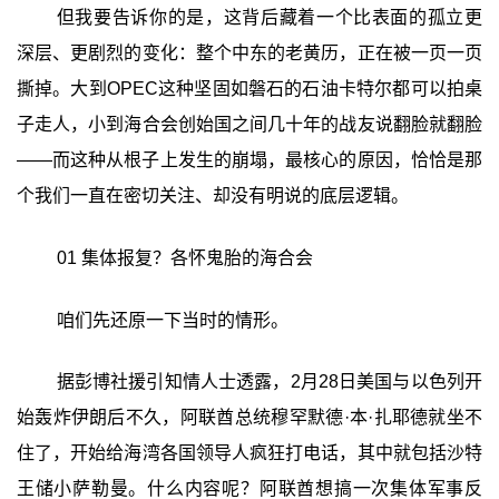
但我要告诉你的是，这背后藏着一个比表面的孤立更
深层、更剧烈的变化：整个中东的老黄历，正在被一页一页
撕掉。大到OPEC这种坚固如磐石的石油卡特尔都可以拍桌
子走人，小到海合会创始国之间几十年的战友说翻脸就翻脸
——而这种从根子上发生的崩塌，最核心的原因，恰恰是那
个我们一直在密切关注、却没有明说的底层逻辑。
01 集体报复？各怀鬼胎的海合会
咱们先还原一下当时的情形。
据彭博社援引知情人士透露，2月28日美国与以色列开
始轰炸伊朗后不久，阿联酋总统穆罕默德·本·扎耶德就坐不
住了，开始给海湾各国领导人疯狂打电话，其中就包括沙特
王储小萨勒曼。什么内容呢？阿联酋想搞一次集体军事反