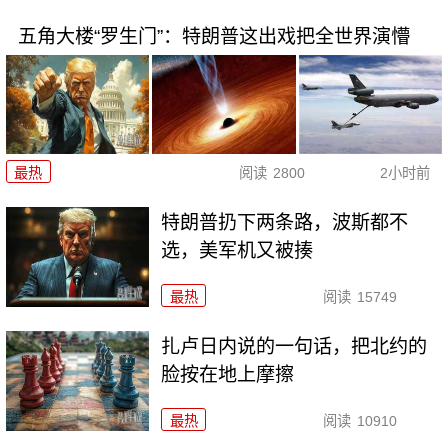
五角大楼“罗生门”：特朗普这出戏把全世界演懵
最热
阅读
2800
2小时前
特朗普扔下两条路，波斯都不
选，美军机又被揍
最热
阅读
15749
扎卢日内说的一句话，把北约的
脸按在地上摩擦
最热
阅读
10910