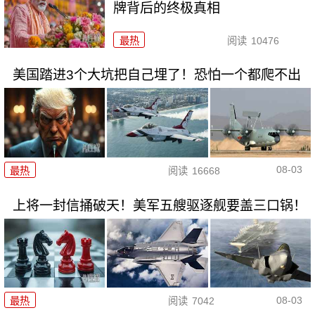
牌背后的终极真相
最热
阅读
10476
美国踏进3个大坑把自己埋了！恐怕一个都爬不出
08-03
最热
阅读
16668
上将一封信捅破天！美军五艘驱逐舰要盖三口锅！
08-03
最热
阅读
7042