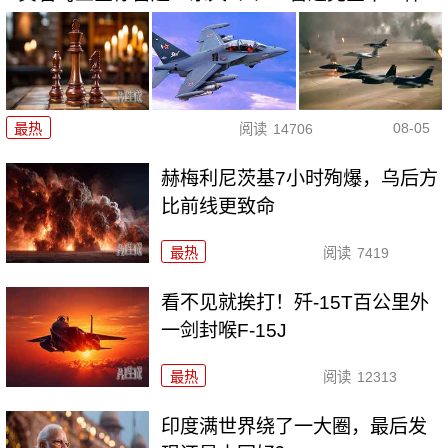
08-05
最热
阅读
14706
赫梅利尼茨基7小时殉爆，乌后方
比前线更致命
最热
阅读
7419
看不见就挨打！歼-15T百公里外
一剑封喉F-15J
最热
阅读
12313
印度满世界绕了一大圈，最后发