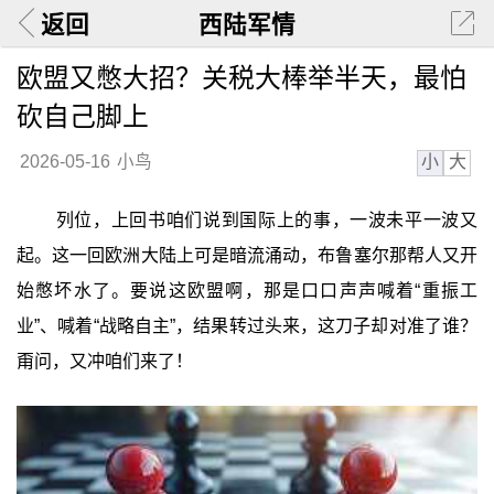
返回
西陆军情
欧盟又憋大招？关税大棒举半天，最怕
砍自己脚上
小
大
2026-05-16
小鸟
列位，上回书咱们说到国际上的事，一波未平一波又
起。这一回欧洲大陆上可是暗流涌动，布鲁塞尔那帮人又开
始憋坏水了。要说这欧盟啊，那是口口声声喊着“重振工
业”、喊着“战略自主”，结果转过头来，这刀子却对准了谁？
甭问，又冲咱们来了！