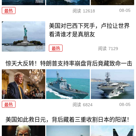
08-05
最热
阅读
12618
美国对巴西下死手，卢拉让世界
看清谁才是真朋友
最热
阅读
7129
惊天大反转！特朗普支持率崩盘背后竟藏致命一击
08-05
最热
阅读
6824
美国如此救日元，背后藏着三重收割日本的阳谋！