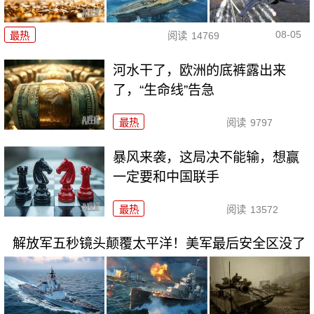
08-05
最热
阅读
14769
河水干了，欧洲的底裤露出来
了，“生命线”告急
最热
阅读
9797
暴风来袭，这局决不能输，想赢
一定要和中国联手
最热
阅读
13572
解放军五秒镜头颠覆太平洋！美军最后安全区没了