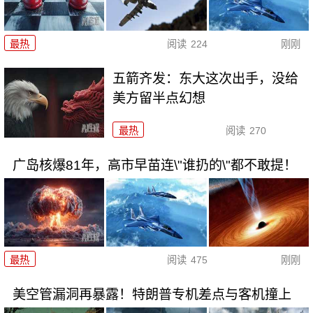
最热
阅读
224
刚刚
五箭齐发：东大这次出手，没给
美方留半点幻想
最热
阅读
270
广岛核爆81年，高市早苗连\"谁扔的\"都不敢提！
最热
阅读
475
刚刚
美空管漏洞再暴露！特朗普专机差点与客机撞上