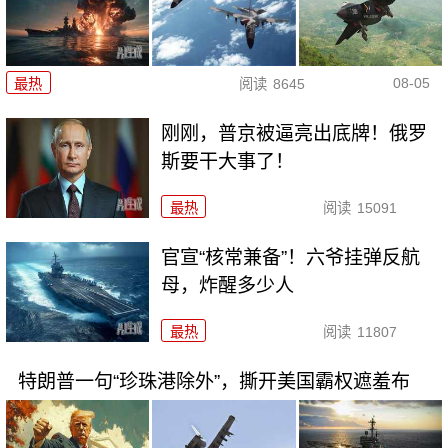
08-05
最热
阅读
8645
刚刚，普京被逼亮出底牌！俄罗
斯要干大事了！
最热
阅读
15091
官宣“核常兼备”！六爷挂弹反航
母，炸醒多少人
最热
阅读
11807
特朗普一句“珍珠港除外”，撕开美国霸权遮羞布