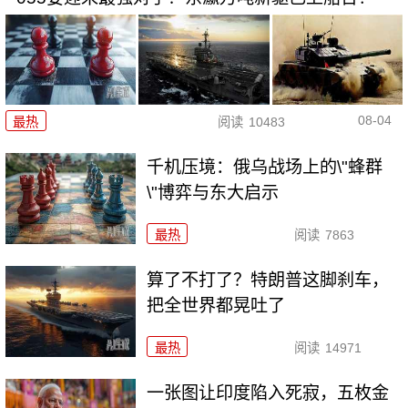
08-04
最热
阅读
10483
千机压境：俄乌战场上的\"蜂群
\"博弈与东大启示
最热
阅读
7863
算了不打了？特朗普这脚刹车，
把全世界都晃吐了
最热
阅读
14971
一张图让印度陷入死寂，五枚金