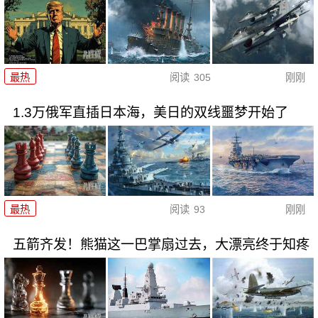
最热
阅读
305
刚刚
1.3万俄军直插日本海，美日的双线噩梦开始了
最热
阅读
93
刚刚
五箭齐发！熊猫这一巴掌扇过去，大漂亮终于知疼