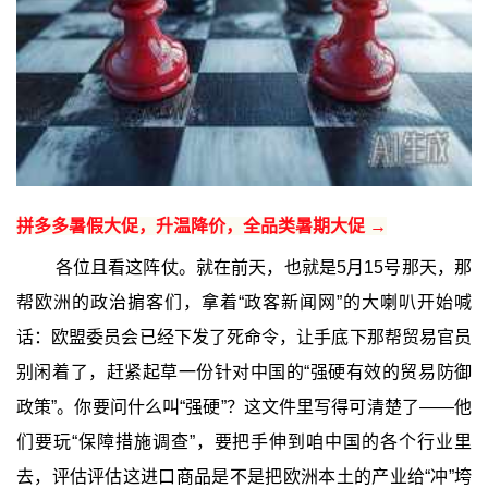
拼多多暑假大促，升温降价，全品类暑期大促 →
各位且看这阵仗。就在前天，也就是5月15号那天，那
帮欧洲的政治掮客们，拿着“政客新闻网”的大喇叭开始喊
话：欧盟委员会已经下发了死命令，让手底下那帮贸易官员
别闲着了，赶紧起草一份针对中国的“强硬有效的贸易防御
政策”。你要问什么叫“强硬”？这文件里写得可清楚了——他
们要玩“保障措施调查”，要把手伸到咱中国的各个行业里
去，评估评估这进口商品是不是把欧洲本土的产业给“冲”垮