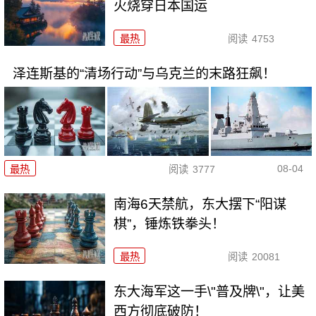
火烧穿日本国运
最热
阅读
4753
泽连斯基的“清场行动”与乌克兰的末路狂飙！
08-04
最热
阅读
3777
南海6天禁航，东大摆下“阳谋
棋”，锤炼铁拳头！
最热
阅读
20081
东大海军这一手\"普及牌\"，让美
西方彻底破防！