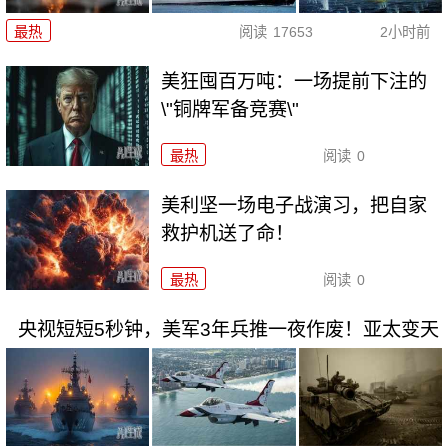
最热
阅读
17653
2小时前
美狂囤百万吨：一场提前下注的
\"铜牌军备竞赛\"
最热
阅读
0
美利坚一场电子战演习，把自家
救护机送了命！
最热
阅读
0
央视短短5秒钟，美军3年兵推一夜作废！亚太变天