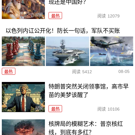
现还是中国好？
最热
阅读
12079
以色列内讧公开化！防长一句话，军队不买账
08-05
最热
阅读
5412
特朗普突然关闭领事馆，高市早
苗的美梦该醒了
最热
阅读
10106
核牌局的模糊艺术：普京核红
线，到底有多红？