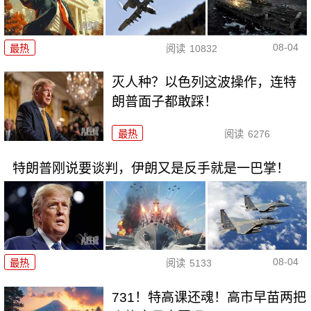
08-04
最热
阅读
10832
灭人种？以色列这波操作，连特
朗普面子都敢踩！
最热
阅读
6276
特朗普刚说要谈判，伊朗又是反手就是一巴掌！
08-04
最热
阅读
5133
731！特高课还魂！高市早苗两把