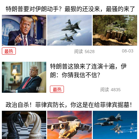
特朗普要对伊朗动手？最狠的还没来，最骚的来了
08-03
最热
阅读
5628
特朗普这狼来了连演十遍，伊
朗：你猜我信不信？
最热
阅读
4835
政治自杀！菲律宾防长，你这是在给菲律宾掘墓！