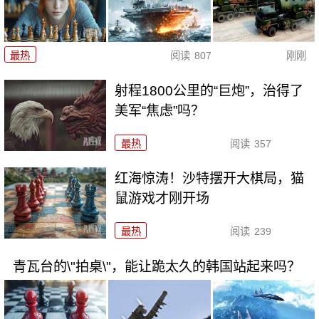
最热
阅读
807
刚刚
射程1800公里的“巨炮”，治得了
美军“焦虑”吗？
最热
阅读
357
红海惊涛！沙特摆开大棋局，猫
鼠游戏才刚开场
最热
阅读
239
青瓦台的\"拍桌\"，能让跪太久的韩国站起来吗？