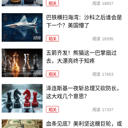
相关
阅读
18837
巴铁横扫海湾：沙科之后谁会是
下一个？美国懵了
相关
阅读
18395
五箭齐发！熊猫这一巴掌扇过
去，大漂亮终于知疼
相关
阅读
17653
泽连斯基一夜斩总理又砍防长，
这大戏几个意思？
相关
阅读
17337
血条见底？美利坚这艘巨轮，或