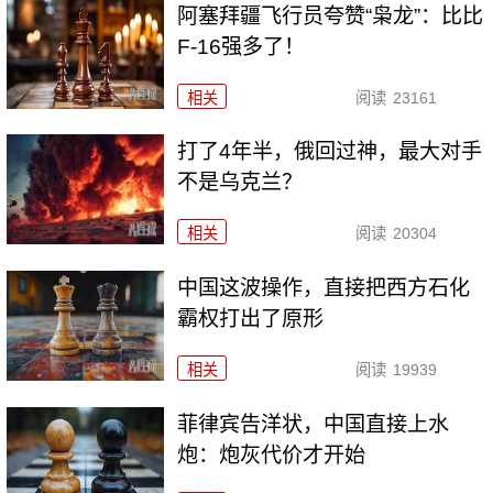
阿塞拜疆飞行员夸赞“枭龙”：比比
F-16强多了！
相关
阅读
23161
打了4年半，俄回过神，最大对手
不是乌克兰？
相关
阅读
20304
中国这波操作，直接把西方石化
霸权打出了原形
相关
阅读
19939
菲律宾告洋状，中国直接上水
炮：炮灰代价才开始