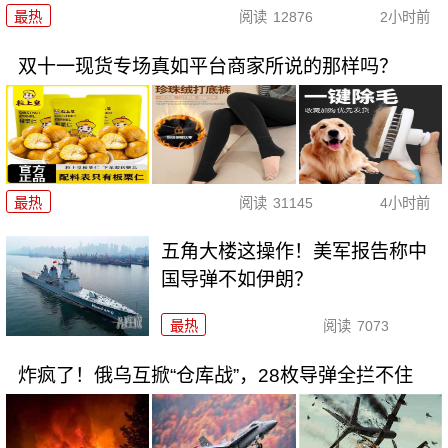
最热
阅读
12876
2小时前
双十一现货专场真如平台商家所说的那样吗？
最热
阅读
31145
4小时前
五角大楼这操作！美军报告称中
国导弹不如伊朗？
最热
阅读
7073
炸疯了！俄乌互掀“仓库战”，28枚导弹全拦不住