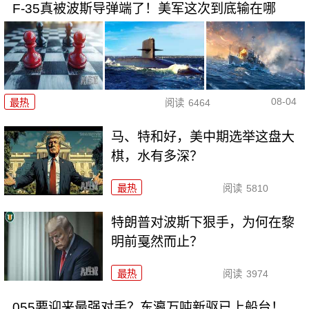
F-35真被波斯导弹端了！美军这次到底输在哪
08-04
最热
阅读
6464
马、特和好，美中期选举这盘大
棋，水有多深？
最热
阅读
5810
特朗普对波斯下狠手，为何在黎
明前戛然而止？
最热
阅读
3974
055要迎来最强对手？东瀛万吨新驱已上船台！