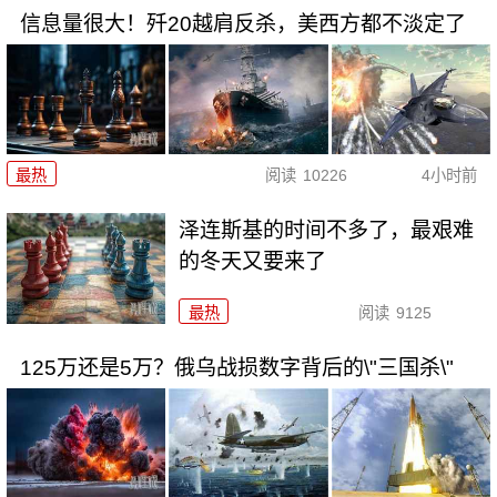
信息量很大！歼20越肩反杀，美西方都不淡定了
最热
阅读
10226
4小时前
泽连斯基的时间不多了，最艰难
的冬天又要来了
最热
阅读
9125
125万还是5万？俄乌战损数字背后的\"三国杀\"