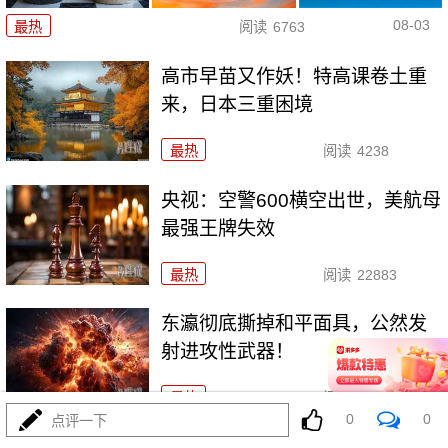
08-03
最热
阅读
6763
高市早苗又作妖！特高课卷土重
来，日本三重困境
最热
阅读
4238
央视：空警600横空出世，美航母
最强王牌失效
最热
阅读
22883
东瀛彻底撕掉和平面具，公然发
射进攻性武器！
最热
阅读
11112
0
0
点评一下
美利坚资源收割局：特朗普为何