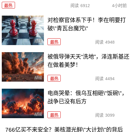
最热
阅读
6912
4小时前
对检察官体系下手！李在明要打
破\"青瓦台魔咒\"
最热
阅读
4948
被俄导弹天天“洗地”，泽连斯基还
在做着美梦！
最热
阅读
4494
电商哭晕：俄乌互相砸\"饭碗\"，
战争已没有后方
最热
阅读
3099
766亿买不来安全？美核潜光鲜\"大计划\"的背后