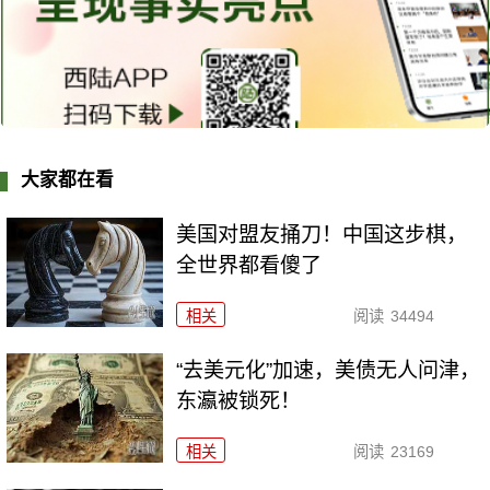
大家都在看
美国对盟友捅刀！中国这步棋，
全世界都看傻了
相关
阅读
34494
“去美元化”加速，美债无人问津，
东瀛被锁死！
相关
阅读
23169