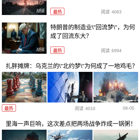
最热
阅读
4083
特朗普的制造业\"回流梦\"，为何
成了回流东大？
最热
阅读
6994
扎胖摊牌：乌克兰的\"北约梦\"为何成了一地鸡毛？
08-05
最热
阅读
4010
里海一声巨响，这次差点把两场战争炸成一锅粥！