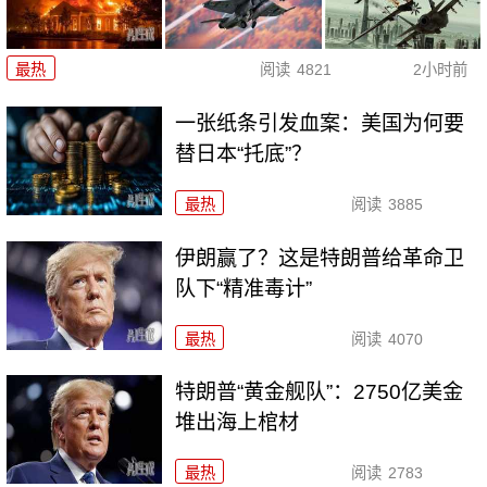
最热
阅读
4821
2小时前
一张纸条引发血案：美国为何要
替日本“托底”？
最热
阅读
3885
伊朗赢了？这是特朗普给革命卫
队下“精准毒计”
最热
阅读
4070
特朗普“黄金舰队”：2750亿美金
堆出海上棺材
最热
阅读
2783