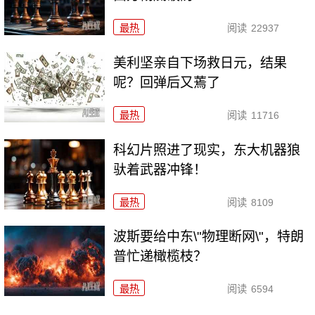
最热
阅读
22937
美利坚亲自下场救日元，结果
呢？回弹后又蔫了
最热
阅读
11716
科幻片照进了现实，东大机器狼
驮着武器冲锋！
最热
阅读
8109
波斯要给中东\"物理断网\"，特朗
普忙递橄榄枝？
最热
阅读
6594