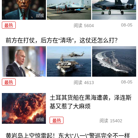
08-05
最热
阅读
5604
前方在打仗，后方在“清场”，这仗还怎么打？
08-05
最热
阅读
4613
土耳其货船在黑海遭袭，泽连斯
基又惹了大麻烦
最热
阅读
15402
黄岩岛上空惊雷起！东大\"八一\"警巡完全不一样