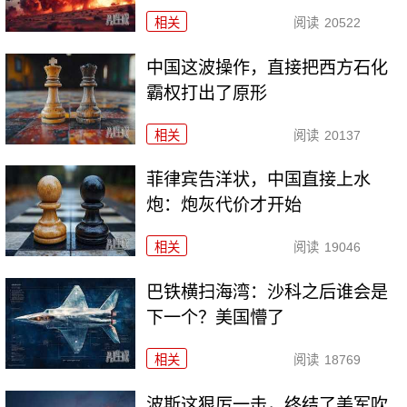
相关
阅读
20522
中国这波操作，直接把西方石化
霸权打出了原形
相关
阅读
20137
菲律宾告洋状，中国直接上水
炮：炮灰代价才开始
相关
阅读
19046
巴铁横扫海湾：沙科之后谁会是
下一个？美国懵了
相关
阅读
18769
波斯这狠厉一击，终结了美军吹