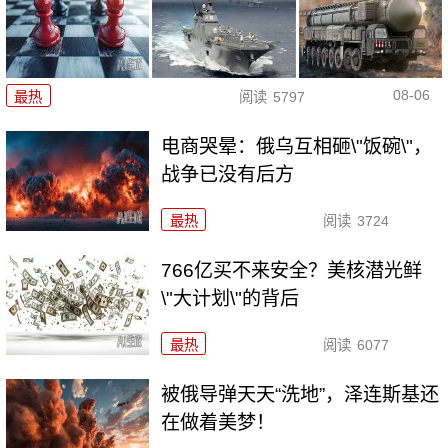
08-06
最热
阅读
5797
电商哭晕：俄乌互相砸\"饭碗\"，
战争已没有后方
最热
阅读
3724
766亿买不来安全？美核潜光鲜
\"大计划\"的背后
最热
阅读
6077
被俄导弹天天“洗地”，泽连斯基还
在做着美梦！