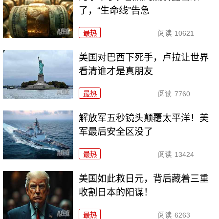
了，“生命线”告急
最热
阅读
10621
美国对巴西下死手，卢拉让世界
看清谁才是真朋友
最热
阅读
7760
解放军五秒镜头颠覆太平洋！美
军最后安全区没了
最热
阅读
13424
美国如此救日元，背后藏着三重
收割日本的阳谋！
最热
阅读
6263