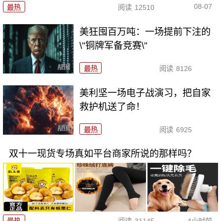
08-07
最热
阅读
12510
美狂囤百万吨：一场提前下注的
\"铜牌军备竞赛\"
最热
阅读
8126
美利坚一场电子战演习，把自家
救护机送了命！
最热
阅读
6925
双十一现货专场真如平台商家所说的那样吗？
最热
阅读
31145
4小时前