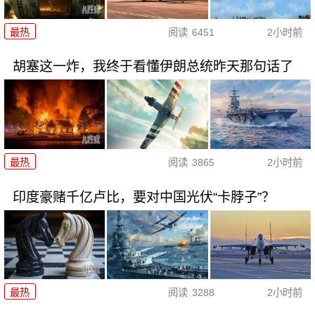
最热
阅读
6451
2小时前
胡塞这一炸，我终于看懂伊朗总统昨天那句话了
最热
阅读
3865
2小时前
印度豪赌千亿卢比，要对中国光伏“卡脖子”？
最热
阅读
3288
2小时前