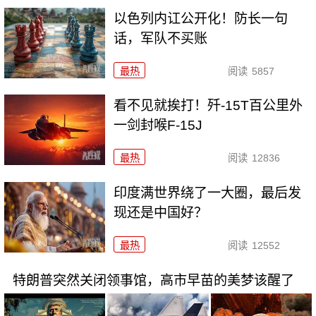
以色列内讧公开化！防长一句
话，军队不买账
最热
阅读
5857
看不见就挨打！歼-15T百公里外
一剑封喉F-15J
最热
阅读
12836
印度满世界绕了一大圈，最后发
现还是中国好？
最热
阅读
12552
特朗普突然关闭领事馆，高市早苗的美梦该醒了