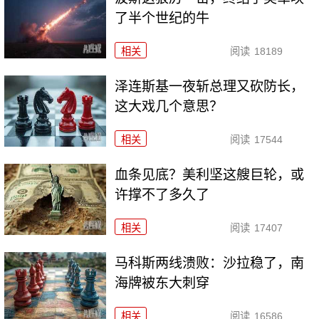
了半个世纪的牛
相关
阅读
18189
泽连斯基一夜斩总理又砍防长，
这大戏几个意思？
相关
阅读
17544
血条见底？美利坚这艘巨轮，或
许撑不了多久了
相关
阅读
17407
马科斯两线溃败：沙拉稳了，南
海牌被东大刺穿
相关
阅读
16586