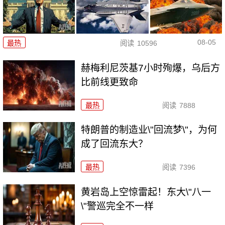
08-05
最热
阅读
10596
赫梅利尼茨基7小时殉爆，乌后方
比前线更致命
最热
阅读
7888
特朗普的制造业\"回流梦\"，为何
成了回流东大？
最热
阅读
7396
黄岩岛上空惊雷起！东大\"八一
\"警巡完全不一样