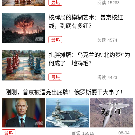
最热
阅读
15263
核牌局的模糊艺术：普京核红
线，到底有多红？
最热
阅读
4574
扎胖摊牌：乌克兰的\"北约梦\"为
何成了一地鸡毛？
最热
阅读
4423
刚刚，普京被逼亮出底牌！俄罗斯要干大事了！
08-04
最热
阅读
15515