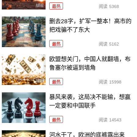
最热
阅读
5368
删去28字，扩军一整本！高市的
把戏骗不了东大
最热
阅读
5162
欧盟想关门，中国人就翻墙，布
鲁塞尔被逼到墙角
最热
阅读
15998
暴风来袭，这局决不能输，想赢
一定要和中国联手
最热
阅读
14543
河水干了，欧洲的底裤露出来