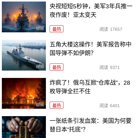
央视短短5秒钟，美军3年兵推一
夜作废！亚太变天
最热
阅读
17657
五角大楼这操作！美军报告称中
国导弹不如伊朗？
最热
阅读
9371
炸疯了！俄乌互掀“仓库战”，28
枚导弹全拦不住
最热
阅读
6401
一张纸条引发血案：美国为何要
替日本“托底”？