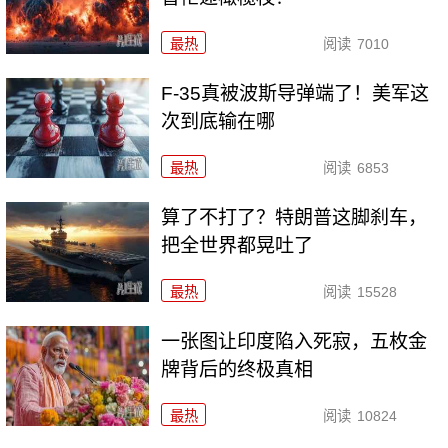
最热
阅读
7010
F-35真被波斯导弹端了！美军这
次到底输在哪
最热
阅读
6853
算了不打了？特朗普这脚刹车，
把全世界都晃吐了
最热
阅读
15528
一张图让印度陷入死寂，五枚金
牌背后的终极真相
最热
阅读
10824