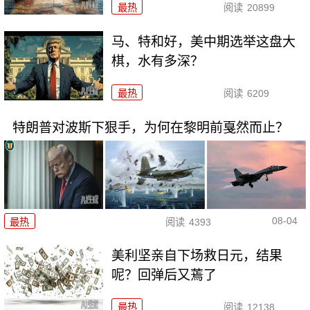
最热
阅读
20899
马、特和好，美中期选举这盘大
棋，水有多深？
最热
阅读
6209
特朗普对波斯下狠手，为何在黎明前戛然而止？
08-04
最热
阅读
4393
美利坚亲自下场救日元，结果
呢？回弹后又蔫了
最热
阅读
12138