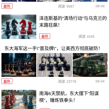
08-04
最热
阅读
5587
泽连斯基的“清场行动”与乌克兰的
末路狂飙！
最热
阅读
4165
东大海军这一手\"普及牌\"，让美西方彻底破防！
08-04
最热
阅读
23778
南海6天禁航，东大摆下“阳谋
棋”，锤炼铁拳头！