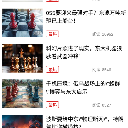
055要迎来最强对手？东瀛万吨新
驱已上船台！
最热
阅读
10952
科幻片照进了现实，东大机器狼
驮着武器冲锋！
最热
阅读
8546
千机压境：俄乌战场上的\"蜂群
\"博弈与东大启示
最热
阅读
8327
波斯要给中东\"物理断网\"，特朗
普忙递橄榄枝？