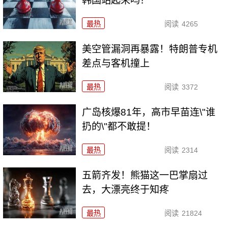
韩国站起来吗？
最热
阅读
4265
美空管漏洞再暴露！特朗普专机
差点与客机撞上
最热
阅读
3372
广岛核爆81年，高市早苗连\"谁
扔的\"都不敢提！
最热
阅读
2314
五箭齐发！熊猫这一巴掌扇过
去，大漂亮终于知疼
最热
阅读
21824