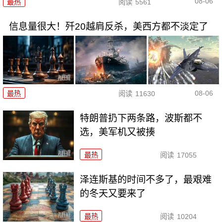
08-06
最热
阅读
5561
信息量很大！歼20越肩反杀，美西方都不淡定了
08-06
最热
阅读
11630
特朗普扔下两条路，波斯都不
选，美军机又被揍
最热
阅读
17055
泽连斯基的时间不多了，最艰难
的冬天又要来了
最热
阅读
10204