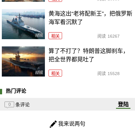
黄海这出“老将配新王”，把俄罗斯
海军看沉默了
相关
阅读
16267
算了不打了？特朗普这脚刹车，
把全世界都晃吐了
相关
阅读
15528
热门评论
登陆
0
条评论
我来说两句