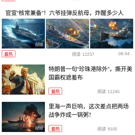
官宣“核常兼备”！六爷挂弹反航母，炸醒多少人
08-04
最热
阅读
12237
特朗普一句“珍珠港除外”，撕开美
国霸权遮羞布
最热
阅读
11245
里海一声巨响，这次差点把两场
战争炸成一锅粥！
最热
阅读
9105