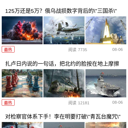
125万还是5万？俄乌战损数字背后的\"三国杀\"
08-06
最热
阅读
7735
扎卢日内说的一句话，把北约的脸按在地上摩擦
08-06
最热
阅读
12181
对检察官体系下手！李在明要打破\"青瓦台魔咒\"