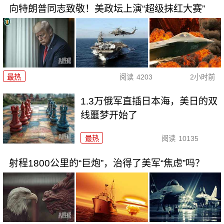
向特朗普同志致敬！美政坛上演“超级抹红大赛”
最热
阅读
4203
2小时前
1.3万俄军直插日本海，美日的双
线噩梦开始了
最热
阅读
10135
射程1800公里的“巨炮”，治得了美军“焦虑”吗？