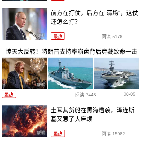
前方在打仗，后方在“清场”，这仗
还怎么打？
最热
阅读
5178
惊天大反转！特朗普支持率崩盘背后竟藏致命一击
08-05
最热
阅读
7445
土耳其货船在黑海遭袭，泽连斯
基又惹了大麻烦
最热
阅读
15982