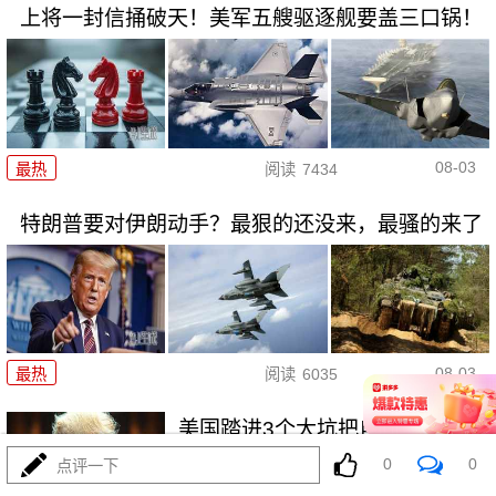
上将一封信捅破天！美军五艘驱逐舰要盖三口锅！
08-03
最热
阅读
7434
特朗普要对伊朗动手？最狠的还没来，最骚的来了
08-03
最热
阅读
6035
美国踏进3个大坑把自己埋了！恐
怕一个都爬不出
0
0
点评一下