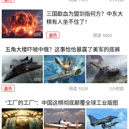
三国歃血为盟剑指何方？中东大
棋有人坐不住了！
最热
阅读
6603
五角大楼吓唬中俄？这事恰恰暴露了美军的底裤
最热
阅读
5528
2小时前
“工厂的工厂”：中国这棋彻底颠覆全球工业版图