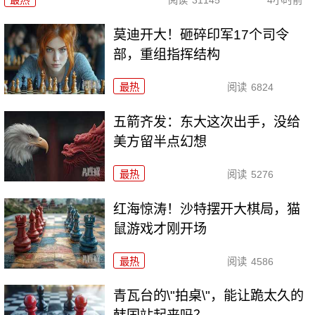
莫迪开大！砸碎印军17个司令
部，重组指挥结构
最热
阅读
6824
五箭齐发：东大这次出手，没给
美方留半点幻想
最热
阅读
5276
红海惊涛！沙特摆开大棋局，猫
鼠游戏才刚开场
最热
阅读
4586
青瓦台的\"拍桌\"，能让跪太久的