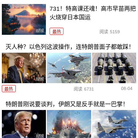
731！特高课还魂！高市早苗两把
火烧穿日本国运
最热
阅读
5159
灭人种？以色列这波操作，连特朗普面子都敢踩！
08-04
最热
阅读
6731
特朗普刚说要谈判，伊朗又是反手就是一巴掌！