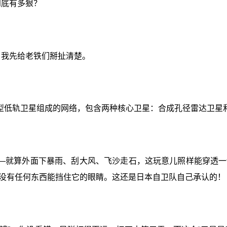
到底有多狠？
？我先给老铁们掰扯清楚。
型低轨卫星组成的网络，包含两种核心卫星：合成孔径雷达卫星
—就算外面下暴雨、刮大风、飞沙走石，这玩意儿照样能穿透一
没有任何东西能挡住它的眼睛。这还是日本自卫队自己承认的！