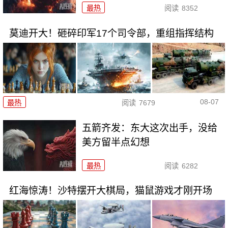
最热
阅读
8352
莫迪开大！砸碎印军17个司令部，重组指挥结构
08-07
最热
阅读
7679
五箭齐发：东大这次出手，没给
美方留半点幻想
最热
阅读
6282
红海惊涛！沙特摆开大棋局，猫鼠游戏才刚开场