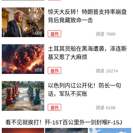
惊天大反转！特朗普支持率崩盘
背后竟藏致命一击
最热
阅读
7689
土耳其货船在黑海遭袭，泽连斯
基又惹了大麻烦
最热
阅读
16274
以色列内讧公开化！防长一句
话，军队不买账
最热
阅读
6108
看不见就挨打！歼-15T百公里外一剑封喉F-15J