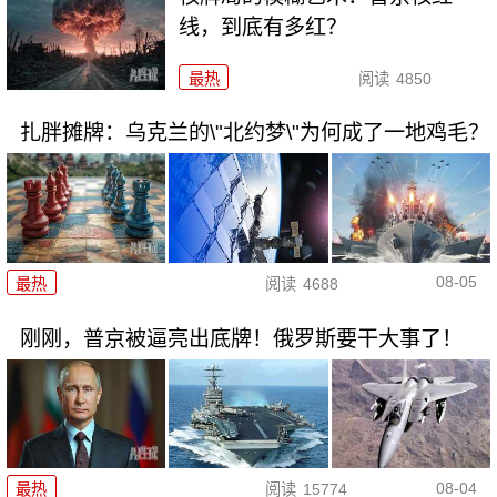
线，到底有多红？
最热
阅读
4850
扎胖摊牌：乌克兰的\"北约梦\"为何成了一地鸡毛？
08-05
最热
阅读
4688
刚刚，普京被逼亮出底牌！俄罗斯要干大事了！
08-04
最热
阅读
15774