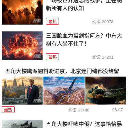
一场被世界遗忘的战争，正在刷
新所有人的认知
最热
阅读
20078
三国歃血为盟剑指何方？中东大
棋有人坐不住了！
最热
阅读
14201
五角大楼鹰派翘首盼进京，北京连门缝都没给留
08-07
最热
阅读
13440
五角大楼吓唬中俄？这事恰恰暴