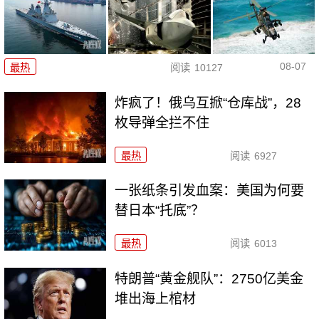
08-07
最热
阅读
10127
炸疯了！俄乌互掀“仓库战”，28
枚导弹全拦不住
最热
阅读
6927
一张纸条引发血案：美国为何要
替日本“托底”？
最热
阅读
6013
特朗普“黄金舰队”：2750亿美金
堆出海上棺材