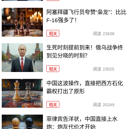
阿塞拜疆飞行员夸赞“枭龙”：比比
F-16强多了！
相关
阅读
23638
生死时刻提前到来！俄乌战争终
到见分晓的时刻？
相关
阅读
23025
中国这波操作，直接把西方石化
霸权打出了原形
相关
阅读
20249
菲律宾告洋状，中国直接上水
炮：炮灰代价才开始