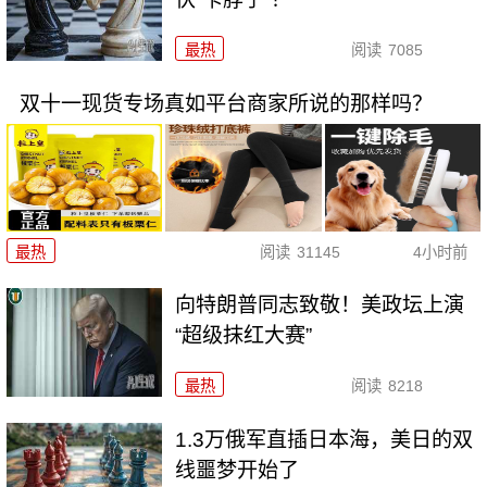
最热
阅读
7085
双十一现货专场真如平台商家所说的那样吗？
最热
阅读
31145
4小时前
向特朗普同志致敬！美政坛上演
“超级抹红大赛”
最热
阅读
8218
1.3万俄军直插日本海，美日的双
线噩梦开始了