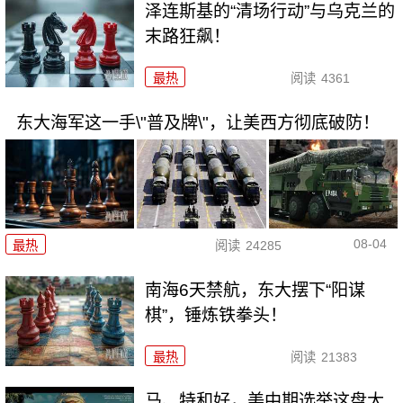
泽连斯基的“清场行动”与乌克兰的
末路狂飙！
最热
阅读
4361
东大海军这一手\"普及牌\"，让美西方彻底破防！
08-04
最热
阅读
24285
南海6天禁航，东大摆下“阳谋
棋”，锤炼铁拳头！
最热
阅读
21383
马、特和好，美中期选举这盘大