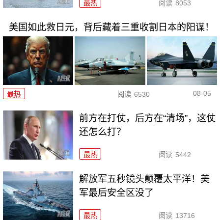
最热
阅读
8053
美国如此救日元，背后藏着三重收割日本的阳谋！
08-05
最热
阅读
6530
前方在打仗，后方在“清场”，这仗
还怎么打？
最热
阅读
5442
解放军五秒镜头颠覆太平洋！美
军最后安全区没了
最热
阅读
13716