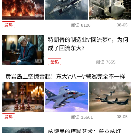
08-05
最热
阅读
8126
特朗普的制造业\"回流梦\"，为何
成了回流东大？
最热
阅读
7655
黄岩岛上空惊雷起！东大\"八一\"警巡完全不一样
08-05
最热
阅读
15561
核牌局的模糊艺术：普京核红