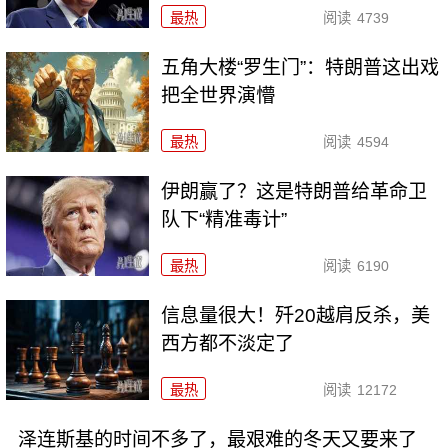
最热
阅读
4739
五角大楼“罗生门”：特朗普这出戏
把全世界演懵
最热
阅读
4594
伊朗赢了？这是特朗普给革命卫
队下“精准毒计”
最热
阅读
6190
信息量很大！歼20越肩反杀，美
西方都不淡定了
最热
阅读
12172
泽连斯基的时间不多了，最艰难的冬天又要来了