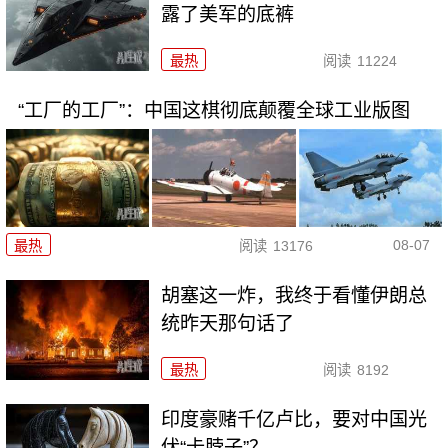
露了美军的底裤
最热
阅读
11224
“工厂的工厂”：中国这棋彻底颠覆全球工业版图
08-07
最热
阅读
13176
胡塞这一炸，我终于看懂伊朗总
统昨天那句话了
最热
阅读
8192
印度豪赌千亿卢比，要对中国光
伏“卡脖子”？