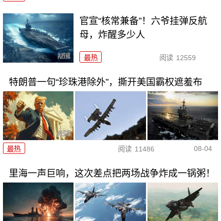
官宣“核常兼备”！六爷挂弹反航
母，炸醒多少人
最热
阅读
12559
特朗普一句“珍珠港除外”，撕开美国霸权遮羞布
08-04
最热
阅读
11486
里海一声巨响，这次差点把两场战争炸成一锅粥！