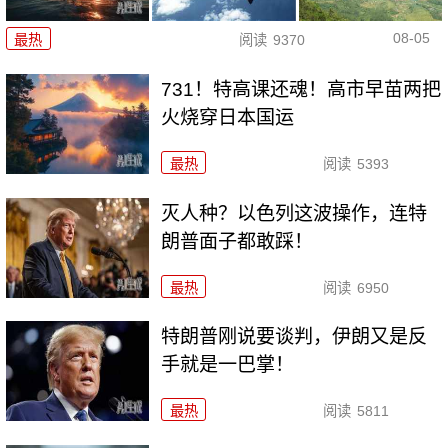
08-05
最热
阅读
9370
731！特高课还魂！高市早苗两把
火烧穿日本国运
最热
阅读
5393
灭人种？以色列这波操作，连特
朗普面子都敢踩！
最热
阅读
6950
特朗普刚说要谈判，伊朗又是反
手就是一巴掌！
最热
阅读
5811