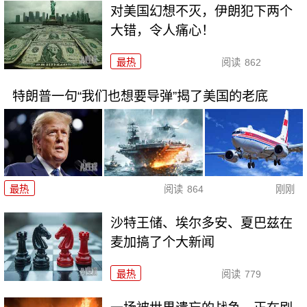
对美国幻想不灭，伊朗犯下两个
大错，令人痛心！
最热
阅读
862
特朗普一句“我们也想要导弹”揭了美国的老底
最热
阅读
864
刚刚
沙特王储、埃尔多安、夏巴兹在
麦加搞了个大新闻
最热
阅读
779