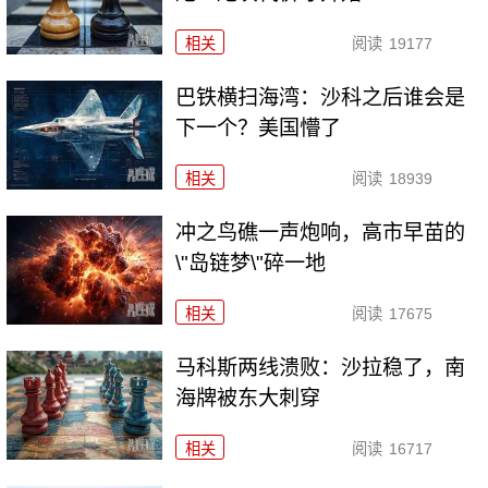
相关
阅读
19177
巴铁横扫海湾：沙科之后谁会是
下一个？美国懵了
相关
阅读
18939
冲之鸟礁一声炮响，高市早苗的
\"岛链梦\"碎一地
相关
阅读
17675
马科斯两线溃败：沙拉稳了，南
海牌被东大刺穿
相关
阅读
16717