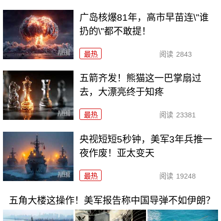
广岛核爆81年，高市早苗连\"谁
扔的\"都不敢提！
最热
阅读
2843
五箭齐发！熊猫这一巴掌扇过
去，大漂亮终于知疼
最热
阅读
23381
央视短短5秒钟，美军3年兵推一
夜作废！亚太变天
最热
阅读
19248
五角大楼这操作！美军报告称中国导弹不如伊朗？