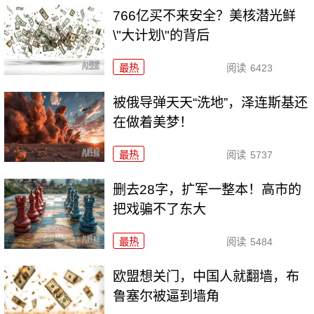
766亿买不来安全？美核潜光鲜
\"大计划\"的背后
最热
阅读
6423
被俄导弹天天“洗地”，泽连斯基还
在做着美梦！
最热
阅读
5737
删去28字，扩军一整本！高市的
把戏骗不了东大
最热
阅读
5484
欧盟想关门，中国人就翻墙，布
鲁塞尔被逼到墙角