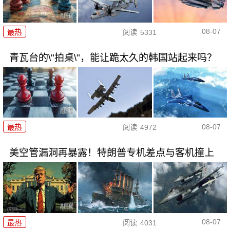
08-07
最热
阅读
5331
青瓦台的\"拍桌\"，能让跪太久的韩国站起来吗？
08-07
最热
阅读
4972
美空管漏洞再暴露！特朗普专机差点与客机撞上
08-07
最热
阅读
4031