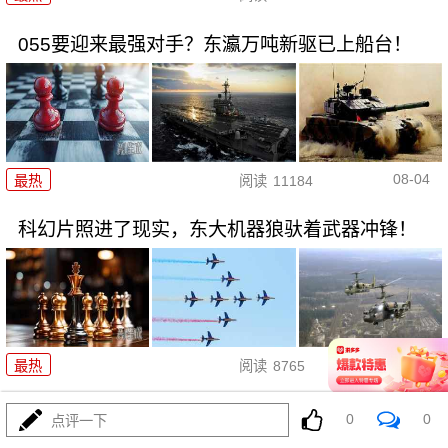
055要迎来最强对手？东瀛万吨新驱已上船台！
08-04
最热
阅读
11184
科幻片照进了现实，东大机器狼驮着武器冲锋！
08-04
最热
阅读
8765
千机压境：俄乌战场上的\"蜂群\"博弈与东大启示
0
0
点评一下