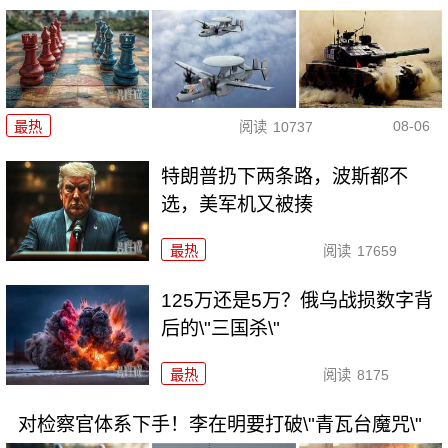
08-06
最热
阅读
10737
特朗普扔下两条路，波斯都不
选，美军机又被揍
最热
阅读
17659
125万还是5万？俄乌战损数字背
后的\"三国杀\"
最热
阅读
8175
对检察官体系下手！李在明要打破\"青瓦台魔咒\"