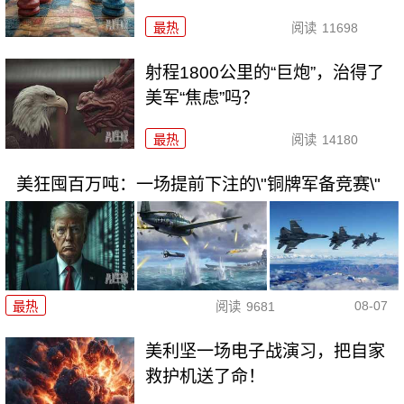
最热
阅读
11698
射程1800公里的“巨炮”，治得了
美军“焦虑”吗？
最热
阅读
14180
美狂囤百万吨：一场提前下注的\"铜牌军备竞赛\"
08-07
最热
阅读
9681
美利坚一场电子战演习，把自家
救护机送了命！