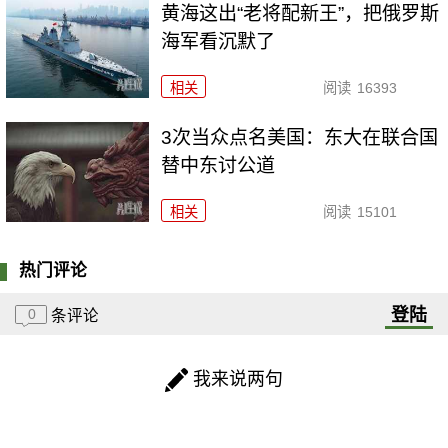
黄海这出“老将配新王”，把俄罗斯
海军看沉默了
相关
阅读
16393
3次当众点名美国：东大在联合国
替中东讨公道
相关
阅读
15101
热门评论
登陆
0
条评论
我来说两句