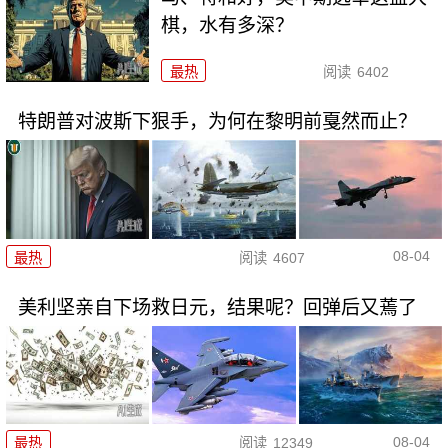
棋，水有多深？
最热
阅读
6402
特朗普对波斯下狠手，为何在黎明前戛然而止？
08-04
最热
阅读
4607
美利坚亲自下场救日元，结果呢？回弹后又蔫了
08-04
最热
阅读
12349