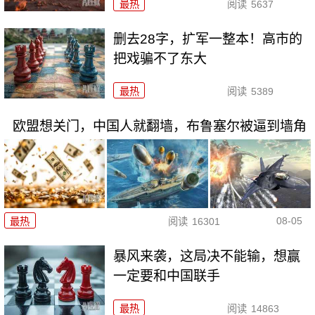
最热
阅读
5637
删去28字，扩军一整本！高市的
把戏骗不了东大
最热
阅读
5389
欧盟想关门，中国人就翻墙，布鲁塞尔被逼到墙角
08-05
最热
阅读
16301
暴风来袭，这局决不能输，想赢
一定要和中国联手
最热
阅读
14863