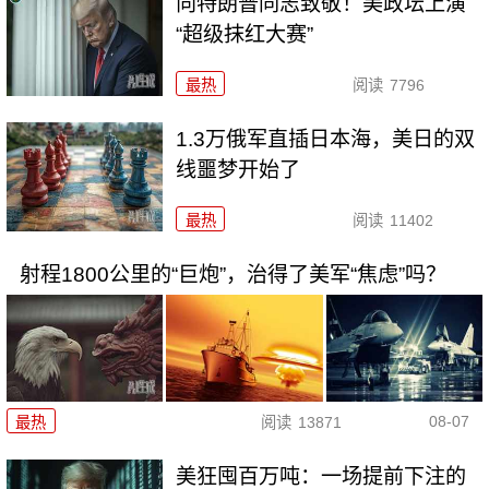
向特朗普同志致敬！美政坛上演
“超级抹红大赛”
最热
阅读
7796
1.3万俄军直插日本海，美日的双
线噩梦开始了
最热
阅读
11402
射程1800公里的“巨炮”，治得了美军“焦虑”吗？
08-07
最热
阅读
13871
美狂囤百万吨：一场提前下注的