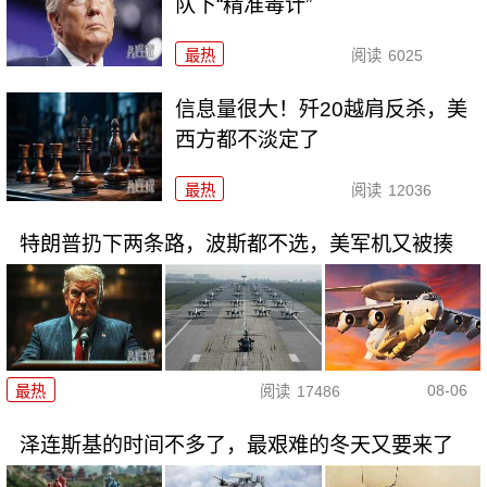
队下“精准毒计”
最热
阅读
6025
信息量很大！歼20越肩反杀，美
西方都不淡定了
最热
阅读
12036
特朗普扔下两条路，波斯都不选，美军机又被揍
08-06
最热
阅读
17486
泽连斯基的时间不多了，最艰难的冬天又要来了