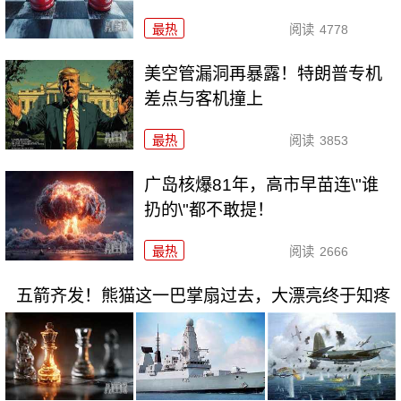
最热
阅读
4778
美空管漏洞再暴露！特朗普专机
差点与客机撞上
最热
阅读
3853
广岛核爆81年，高市早苗连\"谁
扔的\"都不敢提！
最热
阅读
2666
五箭齐发！熊猫这一巴掌扇过去，大漂亮终于知疼