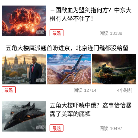
三国歃血为盟剑指何方？中东大
棋有人坐不住了！
最热
阅读
13139
五角大楼鹰派翘首盼进京，北京连门缝都没给留
最热
阅读
12714
4小时前
五角大楼吓唬中俄？这事恰恰暴
露了美军的底裤
最热
阅读
10497