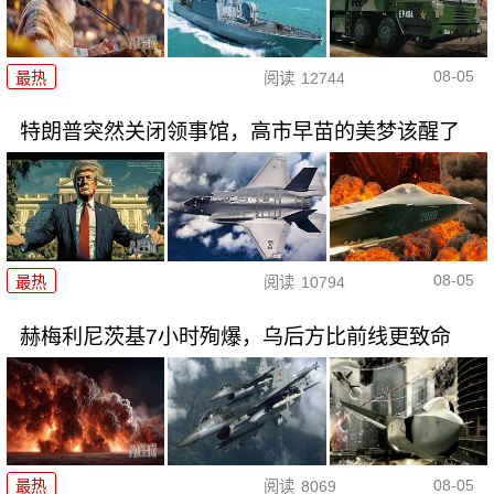
08-05
最热
阅读
12744
特朗普突然关闭领事馆，高市早苗的美梦该醒了
08-05
最热
阅读
10794
赫梅利尼茨基7小时殉爆，乌后方比前线更致命
08-05
最热
阅读
8069