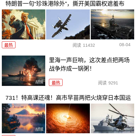
特朗普一句“珍珠港除外”，撕开美国霸权遮羞布
08-04
最热
阅读
11432
里海一声巨响，这次差点把两场
战争炸成一锅粥！
最热
阅读
9291
731！特高课还魂！高市早苗两把火烧穿日本国运