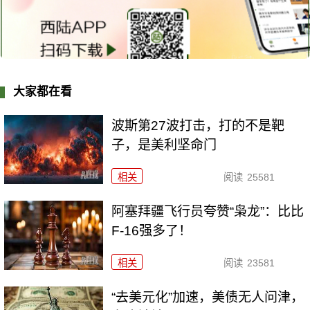
大家都在看
波斯第27波打击，打的不是靶
子，是美利坚命门
相关
阅读
25581
阿塞拜疆飞行员夸赞“枭龙”：比比
F-16强多了！
相关
阅读
23581
“去美元化”加速，美债无人问津，