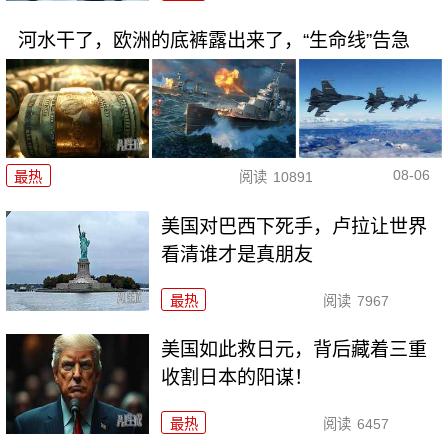
河水干了，欧洲的底裤露出来了，“生命线”告急
08-06
最热
阅读
10891
美国对巴西下死手，卢拉让世界
看清谁才是真朋友
最热
阅读
7967
美国如此救日元，背后藏着三重
收割日本的阳谋！
最热
阅读
6457