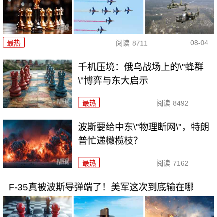
08-04
最热
阅读
8711
千机压境：俄乌战场上的\"蜂群
\"博弈与东大启示
最热
阅读
8492
波斯要给中东\"物理断网\"，特朗
普忙递橄榄枝？
最热
阅读
7162
F-35真被波斯导弹端了！美军这次到底输在哪