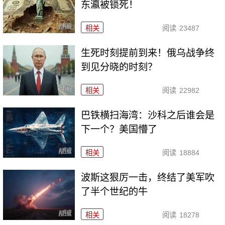
东瀛被锁死！
相关
阅读
23487
生死时刻提前到来！俄乌战争终
到见分晓的时刻？
相关
阅读
22982
巴铁横扫海湾：沙科之后谁会是
下一个？美国懵了
相关
阅读
18884
波斯这狠厉一击，终结了美军吹
了半个世纪的牛
相关
阅读
18278