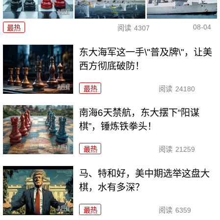
08-04
最热
阅读
4307
东大海军这一手\"普及牌\"，让美
西方彻底破防！
最热
阅读
24180
南海6天禁航，东大摆下“阳谋
棋”，锤炼铁拳头！
最热
阅读
21259
马、特和好，美中期选举这盘大
棋，水有多深？
最热
阅读
6359