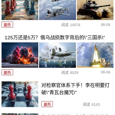
08-06
最热
阅读
10576
125万还是5万？俄乌战损数字背后的\"三国杀\"
08-06
最热
阅读
8029
对检察官体系下手！李在明要打
破\"青瓦台魔咒\"
最热
阅读
6143