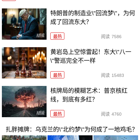
特朗普的制造业\"回流梦\"，为何
成了回流东大？
最热
阅读
7586
黄岩岛上空惊雷起！东大\"八一
\"警巡完全不一样
最热
阅读
15483
核牌局的模糊艺术：普京核红
线，到底有多红？
最热
阅读
4760
扎胖摊牌：乌克兰的\"北约梦\"为何成了一地鸡毛？