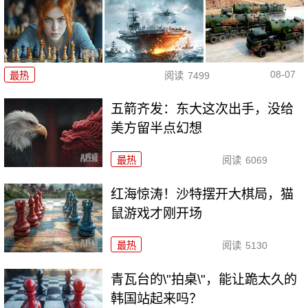
08-07
最热
阅读
7499
五箭齐发：东大这次出手，没给
美方留半点幻想
最热
阅读
6069
红海惊涛！沙特摆开大棋局，猫
鼠游戏才刚开场
最热
阅读
5130
青瓦台的\"拍桌\"，能让跪太久的
韩国站起来吗？