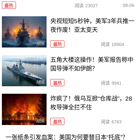
08-06
最热
阅读
23027
央视短短5秒钟，美军3年兵推一
夜作废！亚太变天
最热
阅读
18904
五角大楼这操作！美军报告称中
国导弹不如伊朗？
最热
阅读
9941
炸疯了！俄乌互掀“仓库战”，28
枚导弹全拦不住
最热
阅读
6783
一张纸条引发血案：美国为何要替日本“托底”？