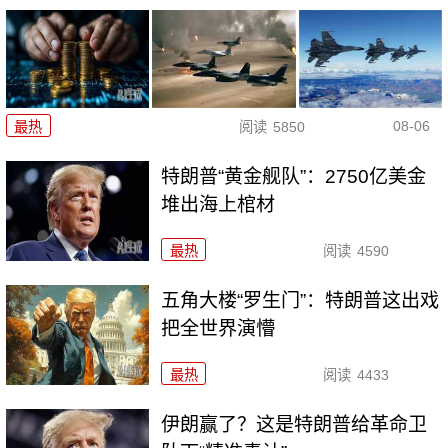
08-06
最热
阅读
5850
特朗普“黄金舰队”：2750亿美金
堆出海上棺材
最热
阅读
4590
五角大楼“罗生门”：特朗普这出戏
把全世界演懵
最热
阅读
4433
伊朗赢了？这是特朗普给革命卫