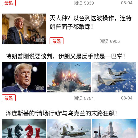
08-04
最热
阅读
5339
灭人种？以色列这波操作，连特
朗普面子都敢踩！
最热
阅读
6905
特朗普刚说要谈判，伊朗又是反手就是一巴掌！
08-04
最热
阅读
5754
泽连斯基的“清场行动”与乌克兰的末路狂飙！