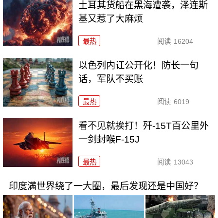
土耳其货船在黑海遭袭，泽连斯
基又惹了大麻烦
最热
阅读
16204
以色列内讧公开化！防长一句
话，军队不买账
最热
阅读
6019
看不见就挨打！歼-15T百公里外
一剑封喉F-15J
最热
阅读
13043
印度满世界绕了一大圈，最后发现还是中国好？