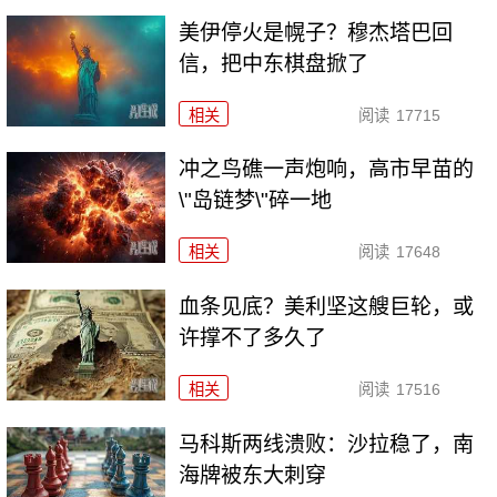
美伊停火是幌子？穆杰塔巴回
信，把中东棋盘掀了
相关
阅读
17715
冲之鸟礁一声炮响，高市早苗的
\"岛链梦\"碎一地
相关
阅读
17648
血条见底？美利坚这艘巨轮，或
许撑不了多久了
相关
阅读
17516
马科斯两线溃败：沙拉稳了，南
海牌被东大刺穿