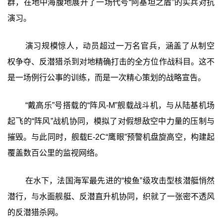
群，在地中海腹地展开了一场代号“阿基坦之盾”的实兵对抗
演习。
演习规模惊人，动员超过一万名官兵，涵盖了从制空
权争夺、反潜猎杀到对地精确打击的全方位作战科目。这不
是一场例行公事的训练，而是一次精心策划的战略宣告。
“戴高乐”号搭载的“阵风-M”舰载战斗机，与从陆基机场
起飞的“阵风”战机协同，模拟了对假想敌空中力量的压制与
摧毁。与此同时，舰载E-2C“鹰眼”预警机盘旋高空，构建起
覆盖数百公里的监视网络。
在水下，法国海军最先进的“梭鱼”级攻击型核潜艇悄然
潜行，与水面舰艇、反潜直升机协同，织就了一张密不透风
的反潜猎杀网。