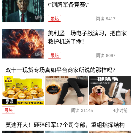
\"铜牌军备竞赛\"
最热
阅读
9417
美利坚一场电子战演习，把自家
救护机送了命！
最热
阅读
8097
双十一现货专场真如平台商家所说的那样吗？
最热
阅读
31145
4小时前
莫迪开大！砸碎印军17个司令部，重组指挥结构