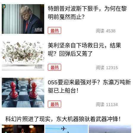
特朗普对波斯下狠手，为何在黎
明前戛然而止？
最热
阅读
4538
美利坚亲自下场救日元，结果
呢？回弹后又蔫了
最热
阅读
12315
055要迎来最强对手？东瀛万吨新
驱已上船台！
最热
阅读
11134
科幻片照进了现实，东大机器狼驮着武器冲锋！