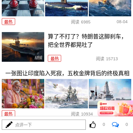
08-04
最热
阅读
6985
算了不打了？特朗普这脚刹车，
把全世界都晃吐了
最热
阅读
15713
一张图让印度陷入死寂，五枚金牌背后的终极真相
08-03
最热
阅读
10934
0
0
点评一下
上将一封信捅破天！美军五艘驱逐舰要盖三口锅！