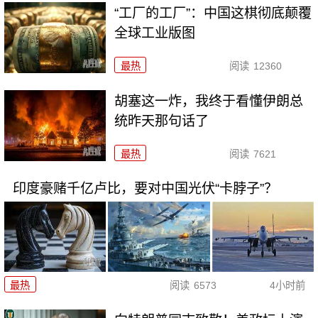
“工厂的工厂”：中国这棋彻底颠覆
全球工业版图
最热
阅读
12360
胡塞这一炸，我终于看懂伊朗总
统昨天那句话了
最热
阅读
7621
印度豪赌千亿卢比，要对中国光伏“卡脖子”？
最热
阅读
6573
4小时前