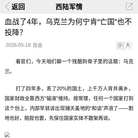
返回
西陆军情
血战了4年，乌克兰为何宁肯“亡国”也不
投降？
小
大
2026-05-18
自由
看官们，今天咱们聊一个残酷到骨子里的话题：乌克
兰。
打了四年多，丢了20%的国土，上千万人背井离乡，
国家财政全靠西方“输液”维持。按常理，任何一个国家打到
这个份上，内部早就该出现铺天盖地的“和谈”声浪了——割
地也好，赔款也罢，先保住国家实体不散架再说。