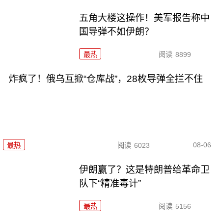
五角大楼这操作！美军报告称中
国导弹不如伊朗？
最热
阅读
8899
炸疯了！俄乌互掀“仓库战”，28枚导弹全拦不住
08-06
最热
阅读
6023
伊朗赢了？这是特朗普给革命卫
队下“精准毒计”
最热
阅读
5156