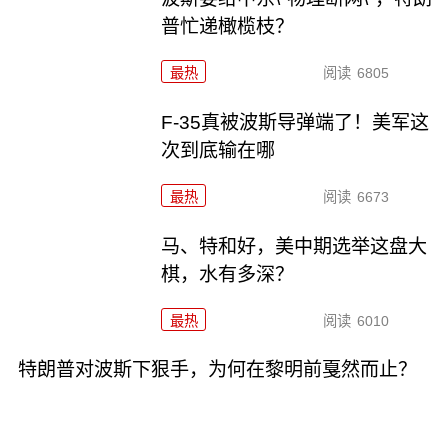
普忙递橄榄枝？
最热
阅读
6805
F-35真被波斯导弹端了！美军这
次到底输在哪
最热
阅读
6673
马、特和好，美中期选举这盘大
棋，水有多深？
最热
阅读
6010
特朗普对波斯下狠手，为何在黎明前戛然而止？