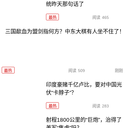
统昨天那句话了
最热
阅读
465
三国歃血为盟剑指何方？中东大棋有人坐不住了！
最热
阅读
509
刚刚
印度豪赌千亿卢比，要对中国光
伏“卡脖子”？
最热
阅读
283
射程1800公里的“巨炮”，治得了
美军“焦虑”吗？