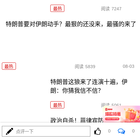
最热
阅读
7247
特朗普要对伊朗动手？最狠的还没来，最骚的来了
08-03
最热
阅读
5839
特朗普这狼来了连演十遍，伊
朗：你猜我信不信？
最热
阅读
5061
政治自杀！菲律宾防长，你这是
在给菲律宾掘墓！
0
0
点评一下