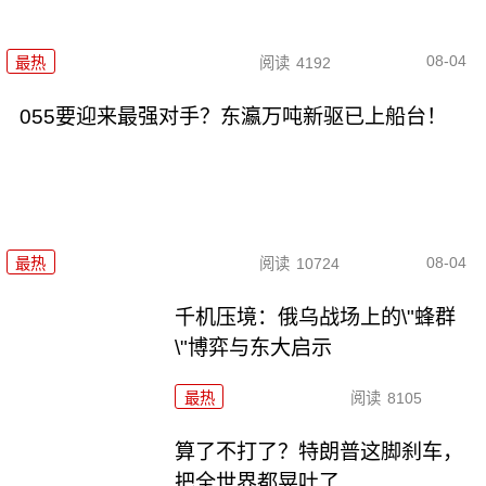
08-04
最热
阅读
4192
055要迎来最强对手？东瀛万吨新驱已上船台！
08-04
最热
阅读
10724
千机压境：俄乌战场上的\"蜂群
\"博弈与东大启示
最热
阅读
8105
算了不打了？特朗普这脚刹车，
把全世界都晃吐了