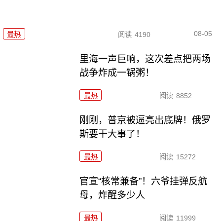
08-05
最热
阅读
4190
里海一声巨响，这次差点把两场
战争炸成一锅粥！
最热
阅读
8852
刚刚，普京被逼亮出底牌！俄罗
斯要干大事了！
最热
阅读
15272
官宣“核常兼备”！六爷挂弹反航
母，炸醒多少人
最热
阅读
11999