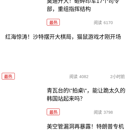
莫迪开大！砸碎印军17个司令
部，重组指挥结构
最热
阅读
6170
红海惊涛！沙特摆开大棋局，猫鼠游戏才刚开场
最热
阅读
4082
2小时前
青瓦台的\"拍桌\"，能让跪太久的
韩国站起来吗？
最热
阅读
3798
美空管漏洞再暴露！特朗普专机