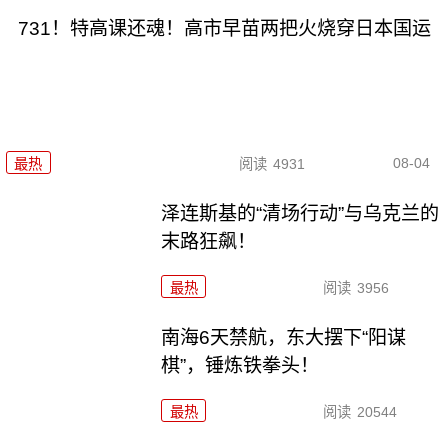
731！特高课还魂！高市早苗两把火烧穿日本国运
08-04
最热
阅读
4931
泽连斯基的“清场行动”与乌克兰的
末路狂飙！
最热
阅读
3956
南海6天禁航，东大摆下“阳谋
棋”，锤炼铁拳头！
最热
阅读
20544