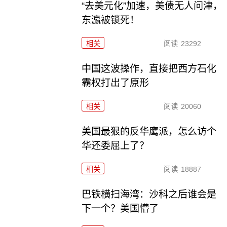
“去美元化”加速，美债无人问津，
东瀛被锁死！
相关
阅读
23292
中国这波操作，直接把西方石化
霸权打出了原形
相关
阅读
20060
美国最狠的反华鹰派，怎么访个
华还委屈上了？
相关
阅读
18887
巴铁横扫海湾：沙科之后谁会是
下一个？美国懵了