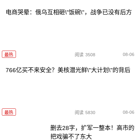
电商哭晕：俄乌互相砸\"饭碗\"，战争已没有后方
08-06
最热
阅读
3508
766亿买不来安全？美核潜光鲜\"大计划\"的背后
08-06
最热
阅读
5830
删去28字，扩军一整本！高市的
把戏骗不了东大