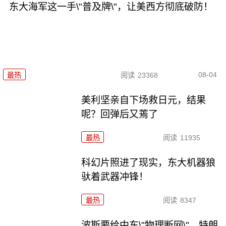
东大海军这一手\"普及牌\"，让美西方彻底破防！
08-04
最热
阅读
23368
美利坚亲自下场救日元，结果
呢？回弹后又蔫了
最热
阅读
11935
科幻片照进了现实，东大机器狼
驮着武器冲锋！
最热
阅读
8347
波斯要给中东\"物理断网\"，特朗