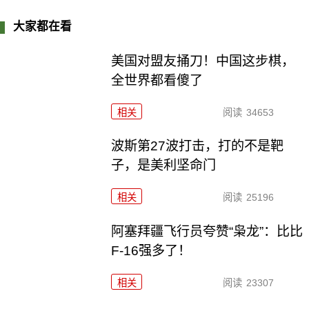
大家都在看
美国对盟友捅刀！中国这步棋，
全世界都看傻了
相关
阅读
34653
波斯第27波打击，打的不是靶
子，是美利坚命门
相关
阅读
25196
阿塞拜疆飞行员夸赞“枭龙”：比比
F-16强多了！
相关
阅读
23307