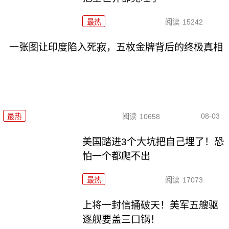
最热
阅读
15242
一张图让印度陷入死寂，五枚金牌背后的终极真相
08-03
最热
阅读
10658
美国踏进3个大坑把自己埋了！恐
怕一个都爬不出
最热
阅读
17073
上将一封信捅破天！美军五艘驱
逐舰要盖三口锅！