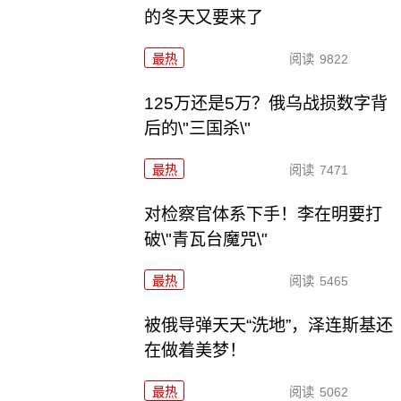
的冬天又要来了
最热
阅读
9822
125万还是5万？俄乌战损数字背
后的\"三国杀\"
最热
阅读
7471
对检察官体系下手！李在明要打
破\"青瓦台魔咒\"
最热
阅读
5465
被俄导弹天天“洗地”，泽连斯基还
在做着美梦！
最热
阅读
5062