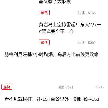
基又惹了大麻烦
最热
阅读
15735
黄岩岛上空惊雷起！东大\"八一
\"警巡完全不一样
最热
阅读
15002
赫梅利尼茨基7小时殉爆，乌后方比前线更致命
08-05
最热
阅读
7671
看不见就挨打！歼-15T百公里外一剑封喉F-15J