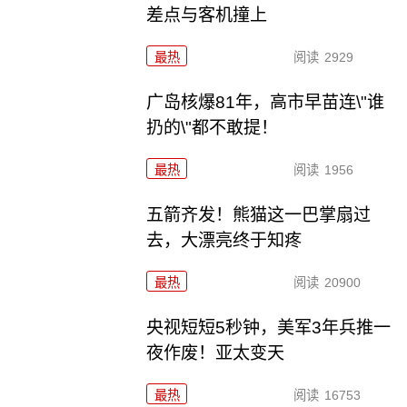
差点与客机撞上
最热
阅读
2929
广岛核爆81年，高市早苗连\"谁
扔的\"都不敢提！
最热
阅读
1956
五箭齐发！熊猫这一巴掌扇过
去，大漂亮终于知疼
最热
阅读
20900
央视短短5秒钟，美军3年兵推一
夜作废！亚太变天
最热
阅读
16753