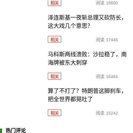
相关
阅读
18600
泽连斯基一夜斩总理又砍防长，
这大戏几个意思？
相关
阅读
17446
马科斯两线溃败：沙拉稳了，南
海牌被东大刺穿
相关
阅读
16484
算了不打了？特朗普这脚刹车，
把全世界都晃吐了
相关
阅读
15242
热门评论