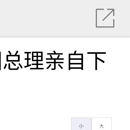
国总理亲自下
小
大