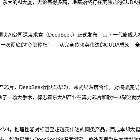
东大的AI大厦，无论盖得多高，地基始终打在英伟达的CUD
顶尖AI公司深度求索（DeepSeek）正式发布了其下一代旗
次彻底的“心脏移植”‍——从完全依赖英伟达的CUDA框架，
芯片，DeepSeek团队与华为、寒武纪深度合作，对模型
动了一场大手术，标志着东大AI产业在算力芯片和软件框架这两
eek V4，推理性能对标甚至超越英伟达的同类产品，而成本却
。华为昇腾与DeepSeek的深度绑定，被外界视为东大版“Win