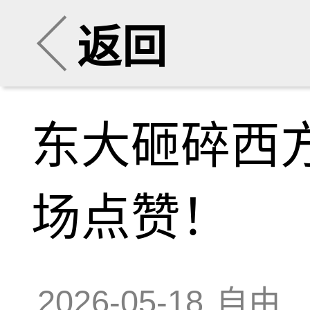
返回
东大砸碎西
场点赞！
2026-05-18
自由