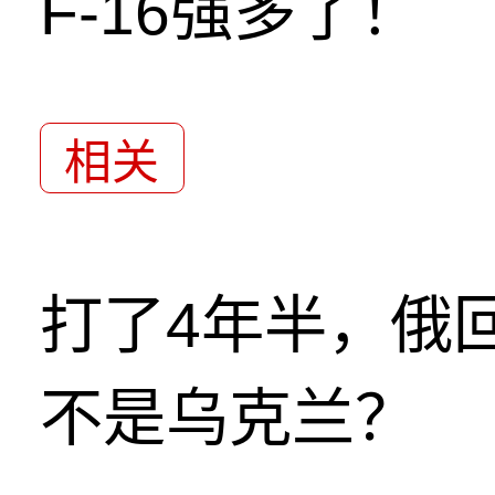
F-16强多了！
相关
打了4年半，俄
不是乌克兰？