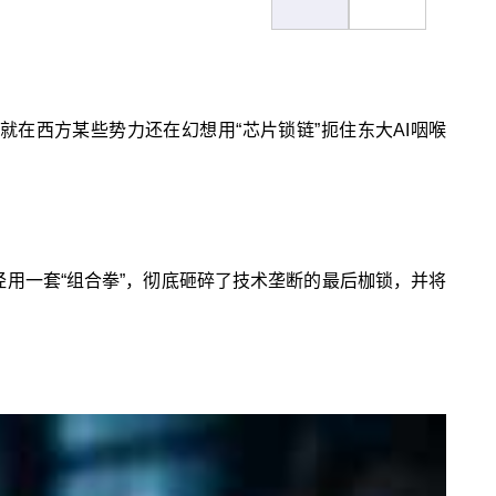
在西方某些势力还在幻想用“芯片锁链”扼住东大AI咽喉
经用一套“组合拳”，彻底砸碎了技术垄断的最后枷锁，并将
。