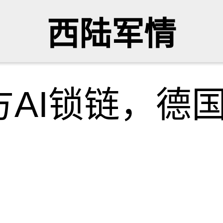
西陆军情
方AI锁链，德