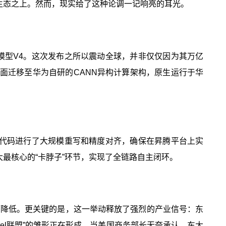
A生态之上。然而，现实给了这种论调一记响亮的耳光。
舰大模型V4。这次发布之所以震动全球，并非仅仅因为其万亿
全面迁移至华为自研的CANN异构计算架构，原生运行于华
底层代码进行了大规模重写和精度对齐，确保在昇腾平台上实
大最核心的“卡脖子”环节，实现了全链路自主闭环。
大幅降低。更关键的是，这一举动释放了强烈的产业信号：东
tel联盟”的雏形正在形成。当美国商务部长无奈承认，东大