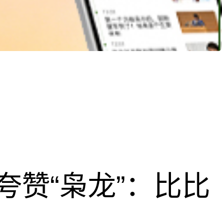
夸赞“枭龙”：比比