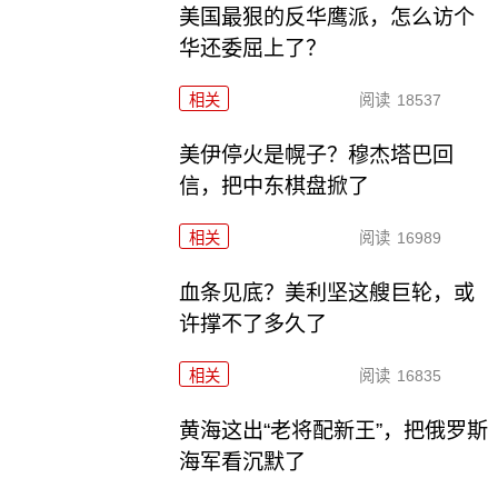
美国最狠的反华鹰派，怎么访个
华还委屈上了？
相关
阅读
18537
美伊停火是幌子？穆杰塔巴回
信，把中东棋盘掀了
相关
阅读
16989
血条见底？美利坚这艘巨轮，或
许撑不了多久了
相关
阅读
16835
黄海这出“老将配新王”，把俄罗斯
海军看沉默了