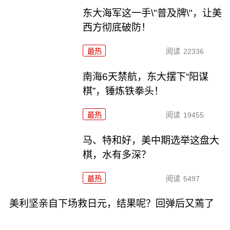
东大海军这一手\"普及牌\"，让美
西方彻底破防！
最热
阅读
22336
南海6天禁航，东大摆下“阳谋
棋”，锤炼铁拳头！
最热
阅读
19455
马、特和好，美中期选举这盘大
棋，水有多深？
最热
阅读
5497
美利坚亲自下场救日元，结果呢？回弹后又蔫了