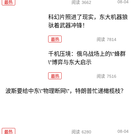
08-04
最热
阅读
3662
科幻片照进了现实，东大机器狼
驮着武器冲锋！
最热
阅读
7814
千机压境：俄乌战场上的\"蜂群
\"博弈与东大启示
最热
阅读
7516
波斯要给中东\"物理断网\"，特朗普忙递橄榄枝？
08-04
最热
阅读
6280