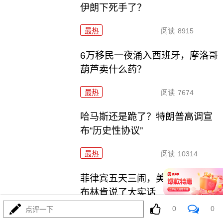
伊朗下死手了？
最热
阅读
8915
6万移民一夜涌入西班牙，摩洛哥
葫芦卖什么药？
最热
阅读
7674
哈马斯还是跪了？特朗普高调宣
布“历史性协议”
最热
阅读
10314
菲律宾五天三闹，美航母压阵，
布林肯说了大实话
0
0
点评一下
最热
阅读
26814