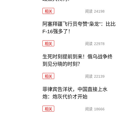
相关
阅读
24198
阿塞拜疆飞行员夸赞“枭龙”：比比
F-16强多了！
相关
阅读
22978
生死时刻提前到来！俄乌战争终
到见分晓的时刻？
相关
阅读
22139
菲律宾告洋状，中国直接上水
炮：炮灰代价才开始
相关
阅读
18666