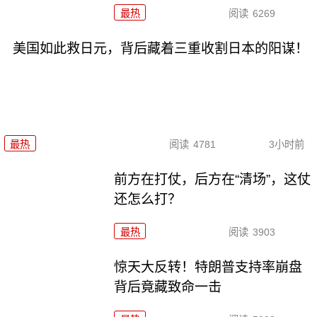
最热
阅读
6269
美国如此救日元，背后藏着三重收割日本的阳谋！
最热
阅读
4781
3小时前
前方在打仗，后方在“清场”，这仗
还怎么打？
最热
阅读
3903
惊天大反转！特朗普支持率崩盘
背后竟藏致命一击