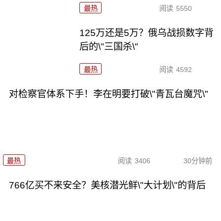
最热
阅读
5550
125万还是5万？俄乌战损数字背
后的\"三国杀\"
最热
阅读
4592
对检察官体系下手！李在明要打破\"青瓦台魔咒\"
最热
阅读
3406
30分钟前
766亿买不来安全？美核潜光鲜\"大计划\"的背后