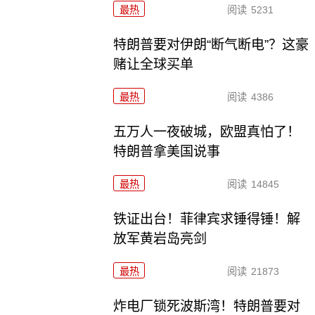
最热
阅读
5231
特朗普要对伊朗“断气断电”？这豪
赌让全球买单
最热
阅读
4386
五万人一夜破城，欧盟真怕了！
特朗普拿美国说事
最热
阅读
14845
铁证出台！菲律宾求锤得锤！解
放军黄岩岛亮剑
最热
阅读
21873
炸电厂锁死波斯湾！特朗普要对