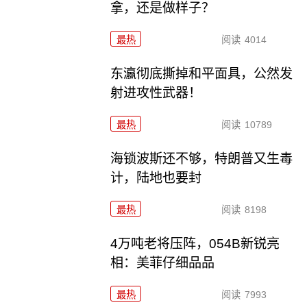
拿，还是做样子？
最热
阅读
4014
东瀛彻底撕掉和平面具，公然发
射进攻性武器！
最热
阅读
10789
海锁波斯还不够，特朗普又生毒
计，陆地也要封
最热
阅读
8198
4万吨老将压阵，054B新锐亮
相：美菲仔细品品
最热
阅读
7993