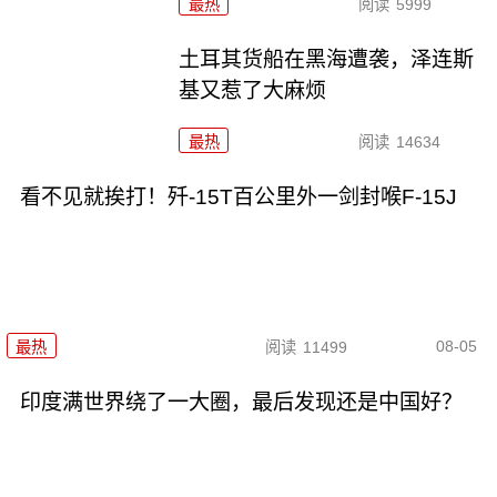
最热
阅读
5999
土耳其货船在黑海遭袭，泽连斯
基又惹了大麻烦
最热
阅读
14634
看不见就挨打！歼-15T百公里外一剑封喉F-15J
08-05
最热
阅读
11499
印度满世界绕了一大圈，最后发现还是中国好？