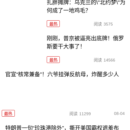
扎胖摊牌：乌克兰的\"北约梦\"为
何成了一地鸡毛？
最热
阅读
3575
刚刚，普京被逼亮出底牌！俄罗
斯要干大事了！
最热
阅读
14566
官宣“核常兼备”！六爷挂弹反航母，炸醒多少人
08-04
最热
阅读
11299
特朗普一句“珍珠港除外”，撕开美国霸权遮羞布