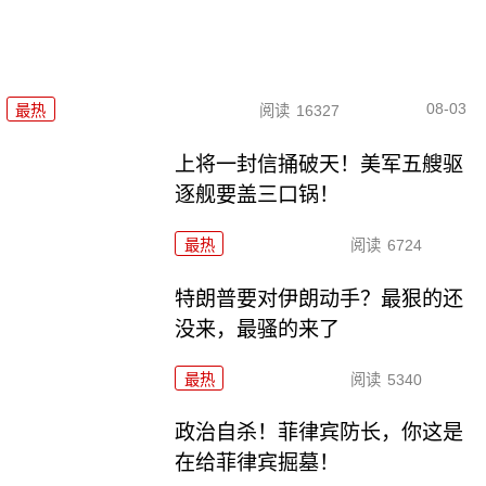
08-03
最热
阅读
16327
上将一封信捅破天！美军五艘驱
逐舰要盖三口锅！
最热
阅读
6724
特朗普要对伊朗动手？最狠的还
没来，最骚的来了
最热
阅读
5340
政治自杀！菲律宾防长，你这是
在给菲律宾掘墓！