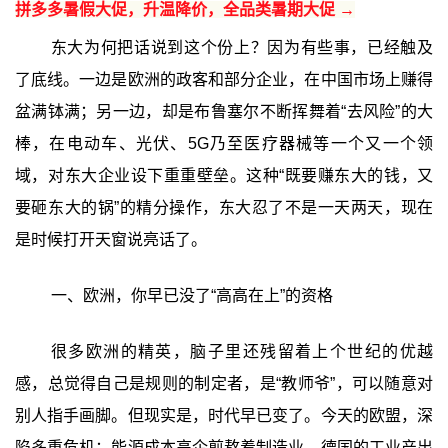
拼多多暑假大促，升温降价，全品类暑期大促 →
东大为何把话说到这个份上？因为有些事，已经触及
了底线。一边是欧洲的政客和部分企业，在中国市场上赚得
盆满钵满；另一边，却是布鲁塞尔不断挥舞着“去风险”的大
棒，在电动车、光伏、5G乃至医疗器械等一个又一个领
域，对东大企业设下重重壁垒。这种“既要赚东大的钱，又
要砸东大的锅”的精分操作，东大忍了不是一天两天，现在
是时候打开天窗说亮话了。
一、欧洲，你早已没了“高高在上”的资格
很多欧洲的精英，脑子里还残留着上个世纪的优越
感，总觉得自己是规则的制定者，是“教师爷”，可以随意对
别人指手画脚。但现实是，时代早已变了。今天的欧盟，深
陷多重危机：能源成本高企煎熬着制造业，德国的工业产出