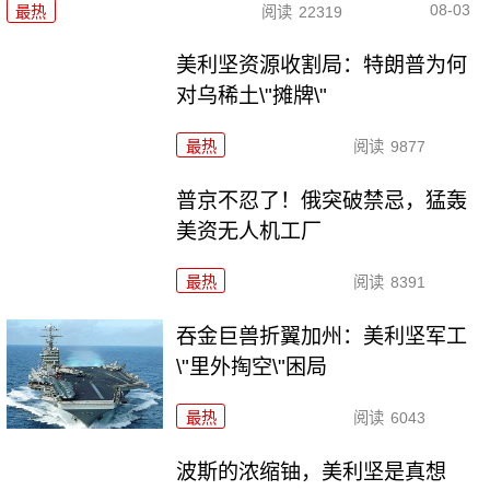
08-03
最热
阅读
22319
美利坚资源收割局：特朗普为何
对乌稀土\"摊牌\"
最热
阅读
9877
普京不忍了！俄突破禁忌，猛轰
美资无人机工厂
最热
阅读
8391
吞金巨兽折翼加州：美利坚军工
\"里外掏空\"困局
最热
阅读
6043
波斯的浓缩铀，美利坚是真想