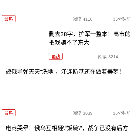
最热
阅读
4118
35分钟前
删去28字，扩军一整本！高市的
把戏骗不了东大
最热
阅读
3214
被俄导弹天天“洗地”，泽连斯基还在做着美梦！
最热
阅读
3039
35分钟前
电商哭晕：俄乌互相砸\"饭碗\"，战争已没有后方