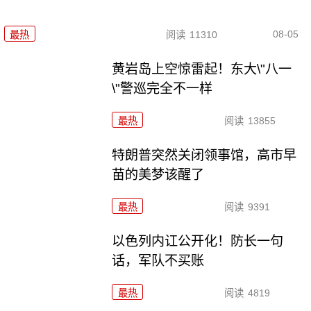
08-05
最热
阅读
11310
黄岩岛上空惊雷起！东大\"八一
\"警巡完全不一样
最热
阅读
13855
特朗普突然关闭领事馆，高市早
苗的美梦该醒了
最热
阅读
9391
以色列内讧公开化！防长一句
话，军队不买账
最热
阅读
4819