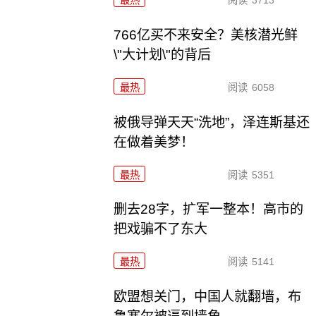
766亿买不来安全？美核潜光鲜
\"大计划\"的背后
最热
阅读
6058
被俄导弹天天“洗地”，泽连斯基还
在做着美梦！
最热
阅读
5351
删去28字，扩军一整本！高市的
把戏骗不了东大
最热
阅读
5141
欧盟想关门，中国人就翻墙，布