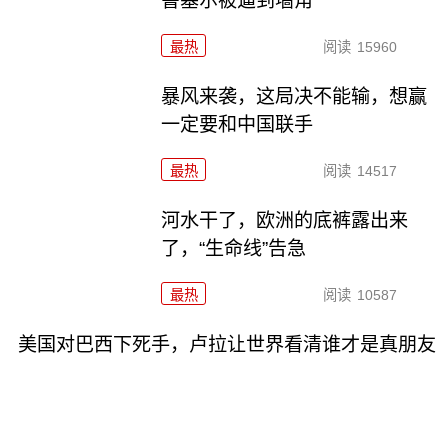
鲁塞尔被逼到墙角
最热
阅读
15960
暴风来袭，这局决不能输，想赢
一定要和中国联手
最热
阅读
14517
河水干了，欧洲的底裤露出来
了，“生命线”告急
最热
阅读
10587
美国对巴西下死手，卢拉让世界看清谁才是真朋友