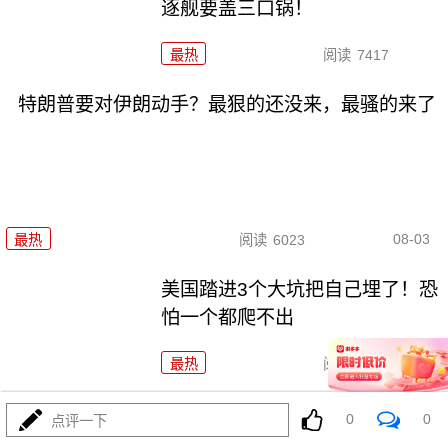
逐舰要盖三口锅！
最热
阅读
7417
特朗普要对伊朗动手？最狠的还没来，最骚的来了
08-03
最热
阅读
6023
美国踏进3个大坑把自己埋了！恐
怕一个都爬不出
最热
阅读
17406
政治自杀！菲律宾防长，你这是
0
0
点评一下
在给菲律宾掘墓！