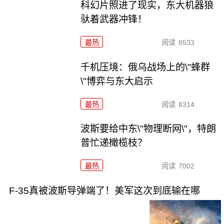
科幻片照进了现实，东大机器狼
驮着武器冲锋！
最热
阅读
8533
千机压境：俄乌战场上的\"蜂群
\"博弈与东大启示
最热
阅读
8314
波斯要给中东\"物理断网\"，特朗
普忙递橄榄枝？
最热
阅读
7002
F-35真被波斯导弹端了！美军这次到底输在哪