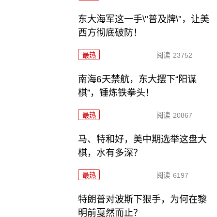
东大海军这一手\"普及牌\"，让美
西方彻底破防！
最热
阅读
23752
南海6天禁航，东大摆下“阳谋
棋”，锤炼铁拳头！
最热
阅读
20867
马、特和好，美中期选举这盘大
棋，水有多深？
最热
阅读
6197
特朗普对波斯下狠手，为何在黎
明前戛然而止？