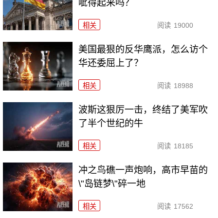
呲得起来吗？
相关
阅读
19000
美国最狠的反华鹰派，怎么访个
华还委屈上了？
相关
阅读
18988
波斯这狠厉一击，终结了美军吹
了半个世纪的牛
相关
阅读
18185
冲之鸟礁一声炮响，高市早苗的
\"岛链梦\"碎一地
相关
阅读
17562