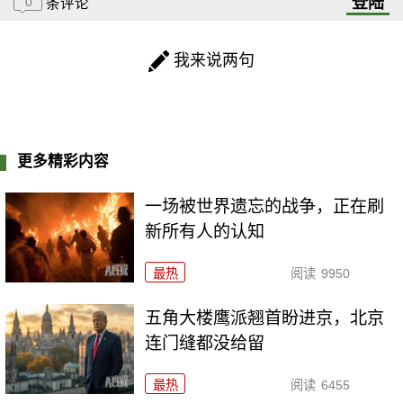
登陆
0
条评论
我来说两句
更多精彩内容
一场被世界遗忘的战争，正在刷
新所有人的认知
最热
阅读
9950
五角大楼鹰派翘首盼进京，北京
连门缝都没给留
最热
阅读
6455