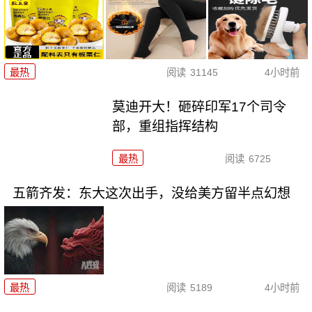
最热
阅读
31145
4小时前
莫迪开大！砸碎印军17个司令
部，重组指挥结构
最热
阅读
6725
五箭齐发：东大这次出手，没给美方留半点幻想
最热
阅读
5189
4小时前