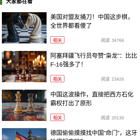
大家都在看
美国对盟友捅刀！中国这步棋，
全世界都看傻了
相关
阅读
34766
阿塞拜疆飞行员夸赞“枭龙”：比比
F-16强多了！
相关
阅读
23426
中国这波操作，直接把西方石化
霸权打出了原形
相关
阅读
20130
德国偷偷摸摸找中国“命门”，这牙