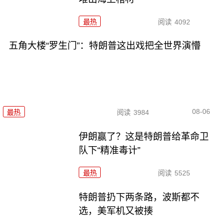
最热
阅读
4092
五角大楼“罗生门”：特朗普这出戏把全世界演懵
08-06
最热
阅读
3984
伊朗赢了？这是特朗普给革命卫
队下“精准毒计”
最热
阅读
5525
特朗普扔下两条路，波斯都不
选，美军机又被揍