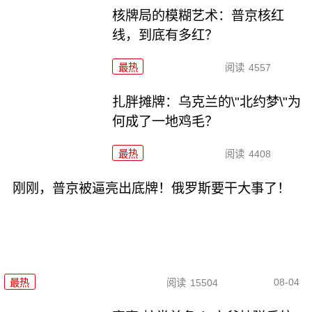
核牌局的模糊艺术：普京核红
线，到底有多红？
最热
阅读
4557
扎胖摊牌：乌克兰的\"北约梦\"为
何成了一地鸡毛？
最热
阅读
4408
刚刚，普京被逼亮出底牌！俄罗斯要干大事了！
08-04
最热
阅读
15504