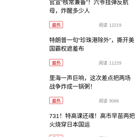
官宣“核常兼备”！六爷挂弹反航
母，炸醒多少人
最热
阅读
12219
特朗普一句“珍珠港除外”，撕开美
国霸权遮羞布
最热
阅读
11229
里海一声巨响，这次差点把两场
战争炸成一锅粥！
最热
阅读
9086
731！特高课还魂！高市早苗两把
火烧穿日本国运