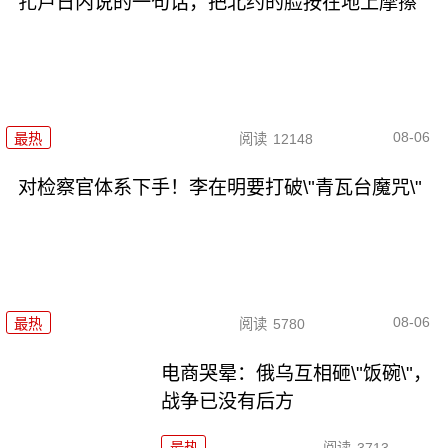
扎卢日内说的一句话，把北约的脸按在地上摩擦
08-06
最热
阅读
12148
对检察官体系下手！李在明要打破\"青瓦台魔咒\"
08-06
最热
阅读
5780
电商哭晕：俄乌互相砸\"饭碗\"，
战争已没有后方
最热
阅读
3713