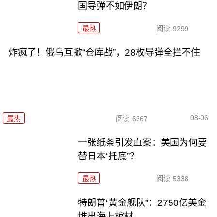
国导弹不如伊朗？
最热
阅读
9299
炸疯了！俄乌互掀“仓库战”，28枚导弹全拦不住
08-06
最热
阅读
6367
一张纸条引发血案：美国为何要
替日本“托底”？
最热
阅读
5338
特朗普“黄金舰队”：2750亿美金
堆出海上棺材