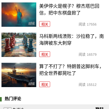
美伊停火是幌子？穆杰塔巴回
信，把中东棋盘掀了
相关
阅读
17556
马科斯两线溃败：沙拉稳了，南
海牌被东大刺穿
相关
阅读
16579
算了不打了？特朗普这脚刹车，
把全世界都晃吐了
相关
阅读
15512
热门评论