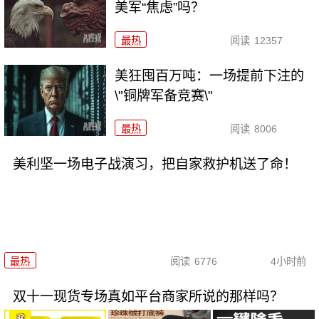
美军“焦虑”吗？
最热
阅读
12357
美狂囤百万吨：一场提前下注的
\"铜牌军备竞赛\"
最热
阅读
8006
美利坚一场电子战演习，把自家救护机送了命！
最热
阅读
6776
4小时前
双十一现货专场真如平台商家所说的那样吗？