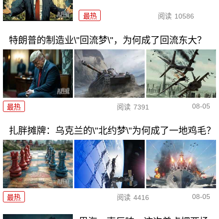
最热
阅读
10586
特朗普的制造业\"回流梦\"，为何成了回流东大？
08-05
最热
阅读
7391
扎胖摊牌：乌克兰的\"北约梦\"为何成了一地鸡毛？
08-05
最热
阅读
4416