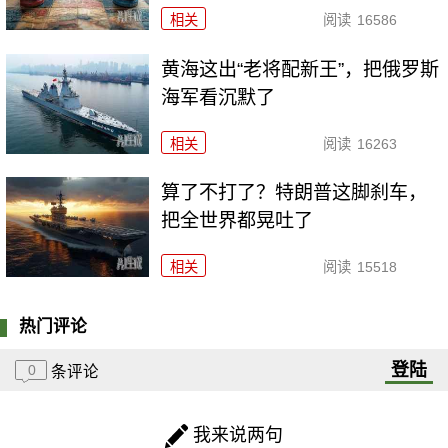
相关
阅读
16586
黄海这出“老将配新王”，把俄罗斯
海军看沉默了
相关
阅读
16263
算了不打了？特朗普这脚刹车，
把全世界都晃吐了
相关
阅读
15518
热门评论
登陆
0
条评论
我来说两句