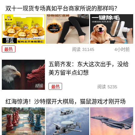
双十一现货专场真如平台商家所说的那样吗？
最热
阅读
31145
4小时前
五箭齐发：东大这次出手，没给
美方留半点幻想
最热
阅读
5235
红海惊涛！沙特摆开大棋局，猫鼠游戏才刚开场