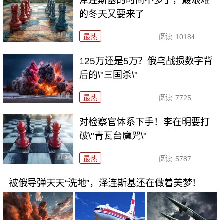
泽连斯基的时间不多了，最艰难
的冬天又要来了
最热
阅读
10184
125万还是5万？俄乌战损数字背
后的\"三国杀\"
最热
阅读
7725
对检察官体系下手！李在明要打
破\"青瓦台魔咒\"
最热
阅读
5787
被俄导弹天天“洗地”，泽连斯基还在做着美梦！