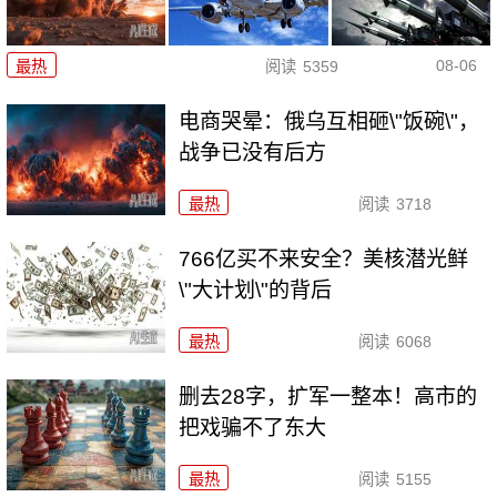
08-06
最热
阅读
5359
电商哭晕：俄乌互相砸\"饭碗\"，
战争已没有后方
最热
阅读
3718
766亿买不来安全？美核潜光鲜
\"大计划\"的背后
最热
阅读
6068
删去28字，扩军一整本！高市的
把戏骗不了东大
最热
阅读
5155