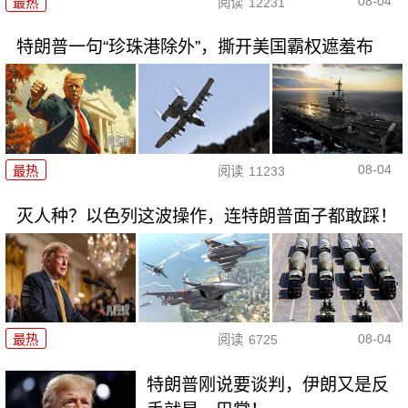
08-04
最热
阅读
12231
特朗普一句“珍珠港除外”，撕开美国霸权遮羞布
08-04
最热
阅读
11233
灭人种？以色列这波操作，连特朗普面子都敢踩！
08-04
最热
阅读
6725
特朗普刚说要谈判，伊朗又是反