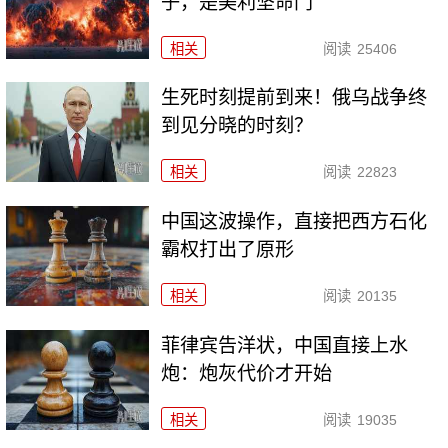
子，是美利坚命门
相关
阅读
25406
生死时刻提前到来！俄乌战争终
到见分晓的时刻？
相关
阅读
22823
中国这波操作，直接把西方石化
霸权打出了原形
相关
阅读
20135
菲律宾告洋状，中国直接上水
炮：炮灰代价才开始
相关
阅读
19035