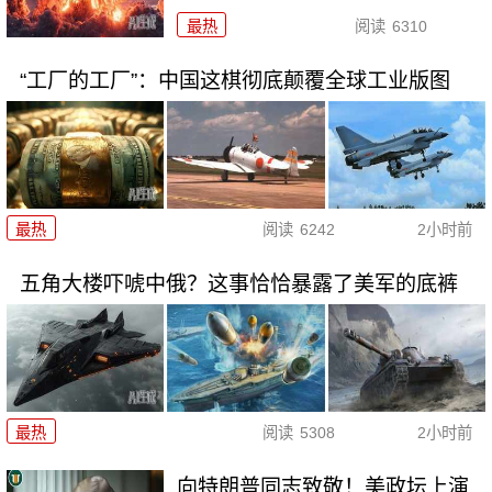
最热
阅读
6310
“工厂的工厂”：中国这棋彻底颠覆全球工业版图
最热
阅读
6242
2小时前
五角大楼吓唬中俄？这事恰恰暴露了美军的底裤
最热
阅读
5308
2小时前
向特朗普同志致敬！美政坛上演