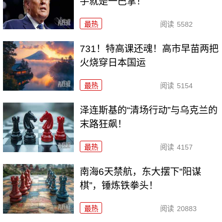
手就是一巴掌！
最热
阅读
5582
731！特高课还魂！高市早苗两把
火烧穿日本国运
最热
阅读
5154
泽连斯基的“清场行动”与乌克兰的
末路狂飙！
最热
阅读
4157
南海6天禁航，东大摆下“阳谋
棋”，锤炼铁拳头！
最热
阅读
20883