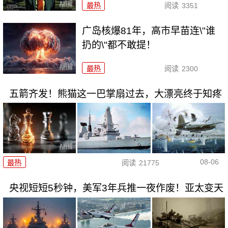
最热
阅读
3351
广岛核爆81年，高市早苗连\"谁
扔的\"都不敢提！
最热
阅读
2300
五箭齐发！熊猫这一巴掌扇过去，大漂亮终于知疼
08-06
最热
阅读
21775
央视短短5秒钟，美军3年兵推一夜作废！亚太变天