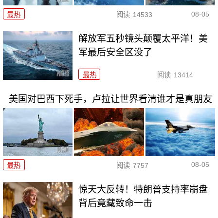
08-05
最热
阅读
14533
解放军五秒镜头颠覆太平洋！美
军最后安全区没了
最热
阅读
13414
美国对巴西下死手，卢拉让世界看清谁才是真朋友
08-05
最热
阅读
7757
惊天大反转！特朗普支持率崩盘
背后竟藏致命一击