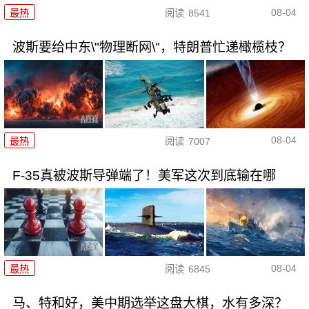
08-04
最热
阅读
8541
波斯要给中东\"物理断网\"，特朗普忙递橄榄枝？
08-04
最热
阅读
7007
F-35真被波斯导弹端了！美军这次到底输在哪
08-04
最热
阅读
6845
马、特和好，美中期选举这盘大棋，水有多深？