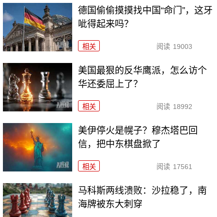
德国偷偷摸摸找中国“命门”，这牙
呲得起来吗？
相关
阅读
19003
美国最狠的反华鹰派，怎么访个
华还委屈上了？
相关
阅读
18992
美伊停火是幌子？穆杰塔巴回
信，把中东棋盘掀了
相关
阅读
17561
马科斯两线溃败：沙拉稳了，南
海牌被东大刺穿