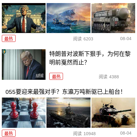
08-04
最热
阅读
6203
特朗普对波斯下狠手，为何在黎
明前戛然而止？
最热
阅读
4388
055要迎来最强对手？东瀛万吨新驱已上船台！
08-04
最热
阅读
10948