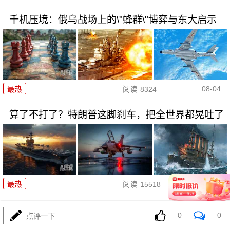
千机压境：俄乌战场上的\"蜂群\"博弈与东大启示
08-04
最热
阅读
8324
算了不打了？特朗普这脚刹车，把全世界都晃吐了
08-03
最热
阅读
15518
一张图让印度陷入死寂，五枚金牌背后的终极真相
0
0
点评一下