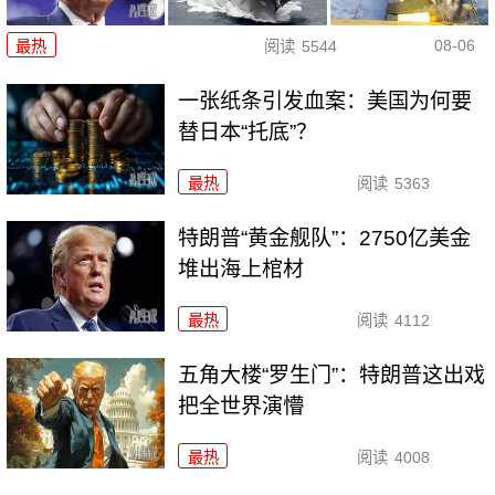
08-06
最热
阅读
5544
一张纸条引发血案：美国为何要
替日本“托底”？
最热
阅读
5363
特朗普“黄金舰队”：2750亿美金
堆出海上棺材
最热
阅读
4112
五角大楼“罗生门”：特朗普这出戏
把全世界演懵
最热
阅读
4008