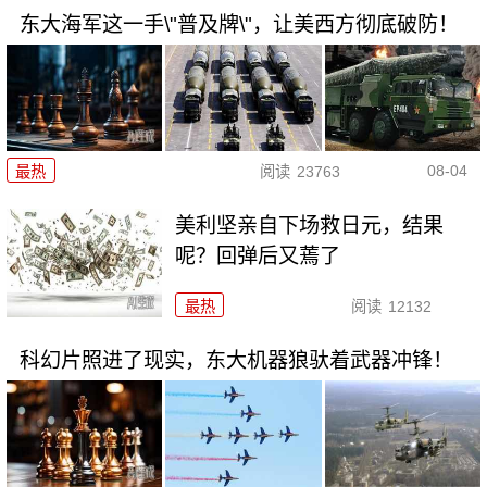
东大海军这一手\"普及牌\"，让美西方彻底破防！
08-04
最热
阅读
23763
美利坚亲自下场救日元，结果
呢？回弹后又蔫了
最热
阅读
12132
科幻片照进了现实，东大机器狼驮着武器冲锋！