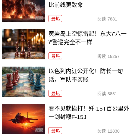
比前线更致命
最热
阅读
7881
黄岩岛上空惊雷起！东大\"八一
\"警巡完全不一样
最热
阅读
15257
以色列内讧公开化！防长一句
话，军队不买账
最热
阅读
5851
看不见就挨打！歼-15T百公里外
一剑封喉F-15J
最热
阅读
12830