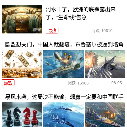
河水干了，欧洲的底裤露出来
了，“生命线”告急
最热
阅读
10610
欧盟想关门，中国人就翻墙，布鲁塞尔被逼到墙角
08-05
最热
阅读
15986
暴风来袭，这局决不能输，想赢一定要和中国联手