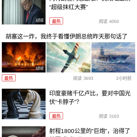
“超级抹红大赛”
最热
阅读
4050
胡塞这一炸，我终于看懂伊朗总统昨天那句话了
最热
阅读
3693
2小时前
印度豪赌千亿卢比，要对中国光
伏“卡脖子”？
最热
阅读
3163
射程1800公里的“巨炮”，治得了