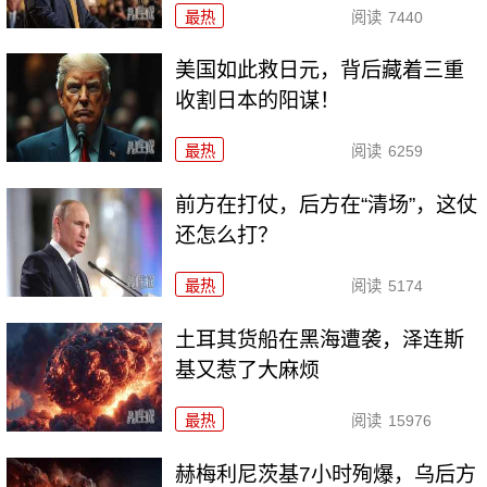
最热
阅读
7440
美国如此救日元，背后藏着三重
收割日本的阳谋！
最热
阅读
6259
前方在打仗，后方在“清场”，这仗
还怎么打？
最热
阅读
5174
土耳其货船在黑海遭袭，泽连斯
基又惹了大麻烦
最热
阅读
15976
赫梅利尼茨基7小时殉爆，乌后方