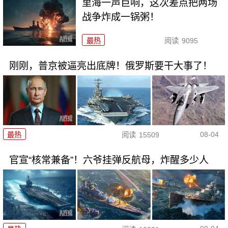
里海一声巨响，这次差点把两场
战争炸成一锅粥！
最热
阅读
9095
刚刚，普京被逼亮出底牌！俄罗斯要干大事了！
08-04
最热
阅读
15509
官宣“核常兼备”！六爷挂弹反航母，炸醒多少人