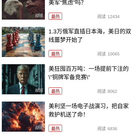
美军“焦虑”吗？
最热
阅读
12434
1.3万俄军直插日本海，美日的双
线噩梦开始了
最热
阅读
10065
美狂囤百万吨：一场提前下注的
\"铜牌军备竞赛\"
最热
阅读
8062
美利坚一场电子战演习，把自家
救护机送了命！
最热
阅读
6836