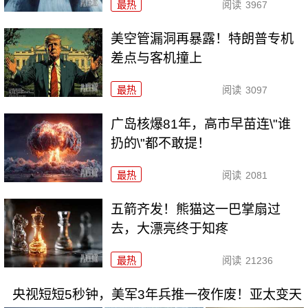
最热
阅读
3967
美空管漏洞再暴露！特朗普专机
差点与客机撞上
最热
阅读
3097
广岛核爆81年，高市早苗连\"谁
扔的\"都不敢提！
最热
阅读
2081
五箭齐发！熊猫这一巴掌扇过
去，大漂亮终于知疼
最热
阅读
21236
央视短短5秒钟，美军3年兵推一夜作废！亚太变天