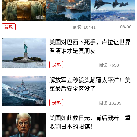
08-06
最热
阅读
10441
美国对巴西下死手，卢拉让世界
看清谁才是真朋友
最热
阅读
7653
解放军五秒镜头颠覆太平洋！美
军最后安全区没了
最热
阅读
13295
美国如此救日元，背后藏着三重
收割日本的阳谋！