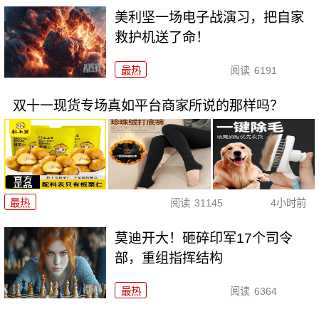
美利坚一场电子战演习，把自家
救护机送了命！
最热
阅读
6191
双十一现货专场真如平台商家所说的那样吗？
最热
阅读
31145
4小时前
莫迪开大！砸碎印军17个司令
部，重组指挥结构
最热
阅读
6364