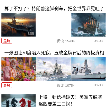
算了不打了？特朗普这脚刹车，把全世界都晃吐了
08-03
最热
阅读
15404
一张图让印度陷入死寂，五枚金牌背后的终极真相
08-03
最热
阅读
10754
上将一封信捅破天！美军五艘驱
逐舰要盖三口锅！