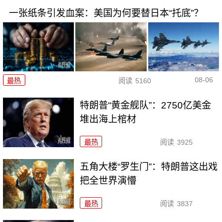
一张纸条引发血案：美国为何要替日本“托底”？
08-06
最热
阅读
5160
特朗普“黄金舰队”：2750亿美金
堆出海上棺材
最热
阅读
3925
五角大楼“罗生门”：特朗普这出戏
把全世界演懵
最热
阅读
3837