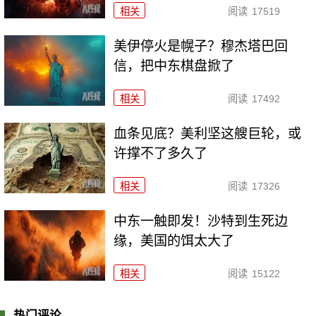
相关
阅读
17519
美伊停火是幌子？穆杰塔巴回
信，把中东棋盘掀了
相关
阅读
17492
血条见底？美利坚这艘巨轮，或
许撑不了多久了
相关
阅读
17326
中东一触即发！沙特到生死边
缘，美国的饵太大了
相关
阅读
15122
热门评论