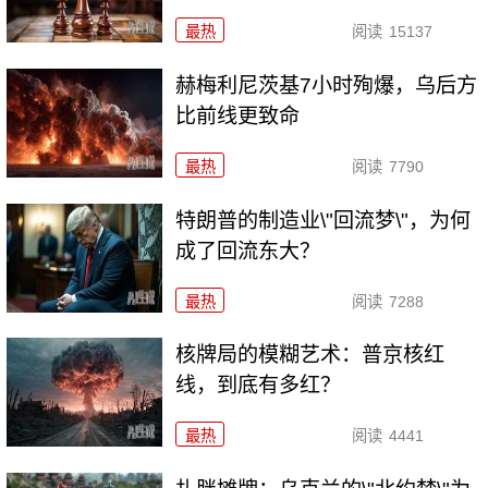
最热
阅读
15137
赫梅利尼茨基7小时殉爆，乌后方
比前线更致命
最热
阅读
7790
特朗普的制造业\"回流梦\"，为何
成了回流东大？
最热
阅读
7288
核牌局的模糊艺术：普京核红
线，到底有多红？
最热
阅读
4441