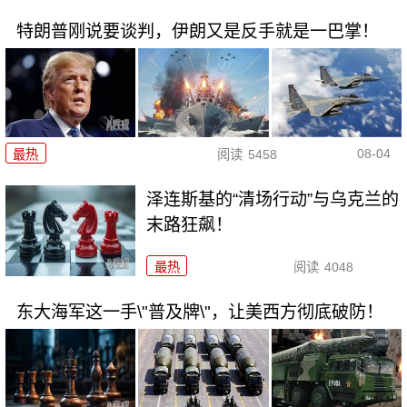
特朗普刚说要谈判，伊朗又是反手就是一巴掌！
08-04
最热
阅读
5458
泽连斯基的“清场行动”与乌克兰的
末路狂飙！
最热
阅读
4048
东大海军这一手\"普及牌\"，让美西方彻底破防！