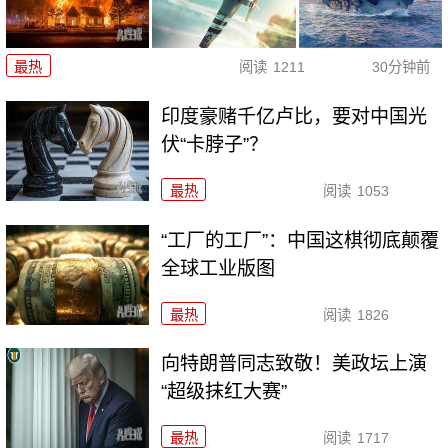
最热
阅读
1211
30分钟前
印度豪赌千亿卢比，要对中国光
伏“卡脖子”？
最热
阅读
1053
“工厂的工厂”：中国这棋彻底颠覆
全球工业版图
最热
阅读
1826
向特朗普同志致敬！美政坛上演
“超级抹红大赛”
最热
阅读
1717