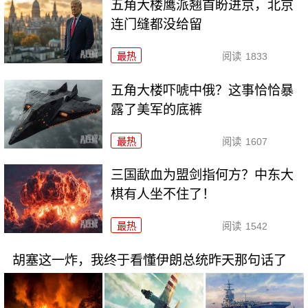
五角大楼鹰派翘首盼进京，北京
连门缝都没给留
最热
阅读
1833
五角大楼吓唬中俄？这事恰恰暴
露了美军的底裤
最热
阅读
1607
三国歃血为盟剑指何方？中东大
棋有人坐不住了！
最热
阅读
1542
胡塞这一炸，我终于看懂伊朗总统昨天那句话了