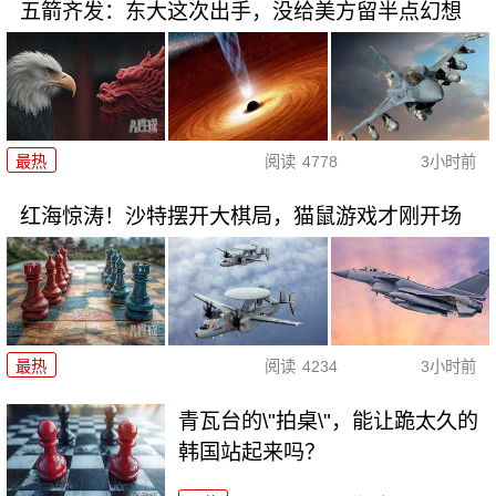
五箭齐发：东大这次出手，没给美方留半点幻想
最热
阅读
4778
3小时前
红海惊涛！沙特摆开大棋局，猫鼠游戏才刚开场
最热
阅读
4234
3小时前
青瓦台的\"拍桌\"，能让跪太久的
韩国站起来吗？