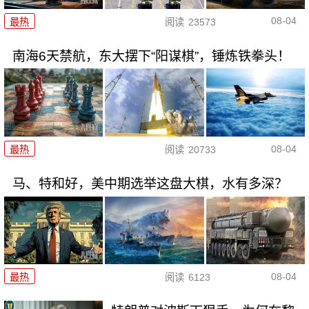
08-04
最热
阅读
23573
南海6天禁航，东大摆下“阳谋棋”，锤炼铁拳头！
08-04
最热
阅读
20733
马、特和好，美中期选举这盘大棋，水有多深？
08-04
最热
阅读
6123