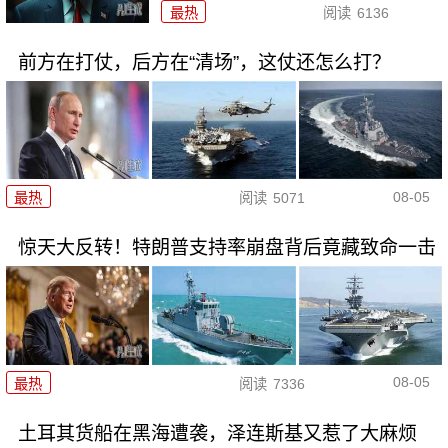
最热
阅读
6136
前方在打仗，后方在“清场”，这仗还怎么打？
08-05
最热
阅读
5071
惊天大反转！特朗普支持率崩盘背后竟藏致命一击
08-05
最热
阅读
7336
土耳其货船在黑海遭袭，泽连斯基又惹了大麻烦