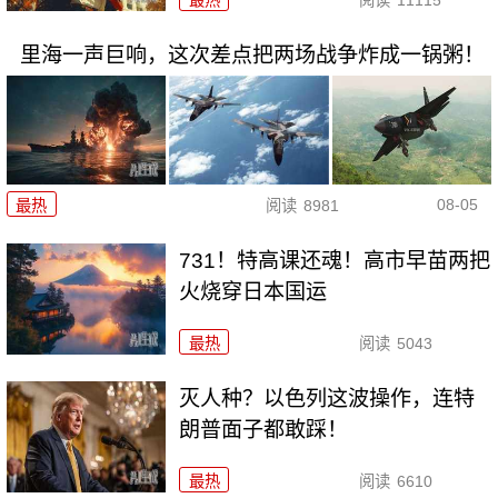
里海一声巨响，这次差点把两场战争炸成一锅粥！
08-05
最热
阅读
8981
731！特高课还魂！高市早苗两把
火烧穿日本国运
最热
阅读
5043
灭人种？以色列这波操作，连特
朗普面子都敢踩！
最热
阅读
6610