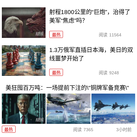
射程1800公里的“巨炮”，治得了
美军“焦虑”吗？
最热
阅读
11564
1.3万俄军直插日本海，美日的双
线噩梦开始了
最热
阅读
9248
美狂囤百万吨：一场提前下注的\"铜牌军备竞赛\"
最热
阅读
7365
3小时前