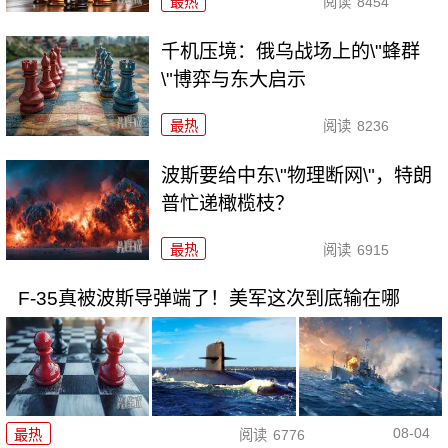
最热
阅读
8454
千机压境：俄乌战场上的\"蜂群
\"博弈与东大启示
最热
阅读
8236
波斯要给中东\"物理断网\"，特朗
普忙递橄榄枝？
最热
阅读
6915
F-35真被波斯导弹端了！美军这次到底输在哪
08-04
最热
阅读
6776