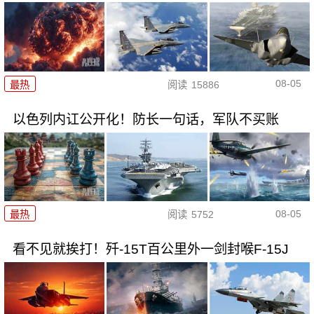
08-05
最热
阅读
15886
以色列内讧公开化！防长一句话，军队不买账
08-05
最热
阅读
5752
看不见就挨打！歼-15T百公里外一剑封喉F-15J