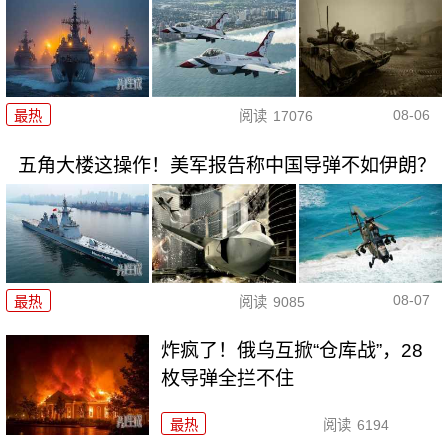
08-06
最热
阅读
17076
五角大楼这操作！美军报告称中国导弹不如伊朗？
08-07
最热
阅读
9085
炸疯了！俄乌互掀“仓库战”，28
枚导弹全拦不住
最热
阅读
6194