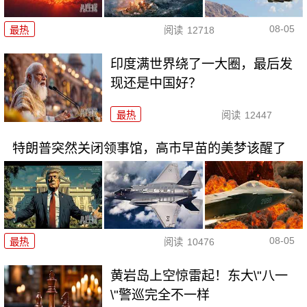
08-05
最热
阅读
12718
印度满世界绕了一大圈，最后发
现还是中国好？
最热
阅读
12447
特朗普突然关闭领事馆，高市早苗的美梦该醒了
08-05
最热
阅读
10476
黄岩岛上空惊雷起！东大\"八一
\"警巡完全不一样