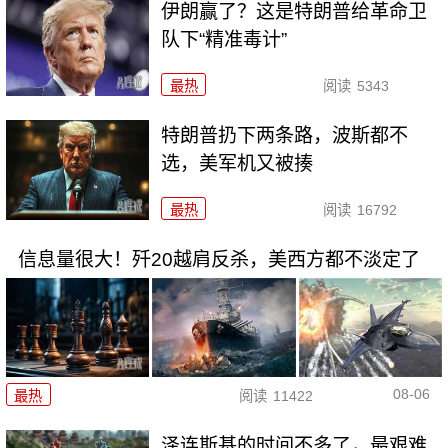
伊朗赢了？这是特朗普给革命卫
队下“精准毒计”
最热
阅读
5343
特朗普扔下两条路，波斯都不
选，美军机又被揍
最热
阅读
16792
信息量很大！歼20越肩反杀，美西方都不淡定了
08-06
最热
阅读
11422
泽连斯基的时间不多了，最艰难