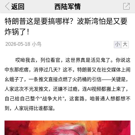
返回
西陆军情
特朗普这是要搞哪样？波斯湾怕是又要
炸锅了！
小
大
2026-05-18
小鸟
哎呦我去，列位看官，这世界真是活见鬼了。你说这
中东那疙瘩，消停过几天？这不，特朗普又在社交媒体上闹
幺蛾子了，一条推文直接点燃了火药桶的引信——关键是，
人家这次不光发推文，还嫌不过瘾，连AI视频都搬上来了，
自己给自己整个“战争大片”，这套路，咱普通人想都想不
到，人家玩得比谁都溜。