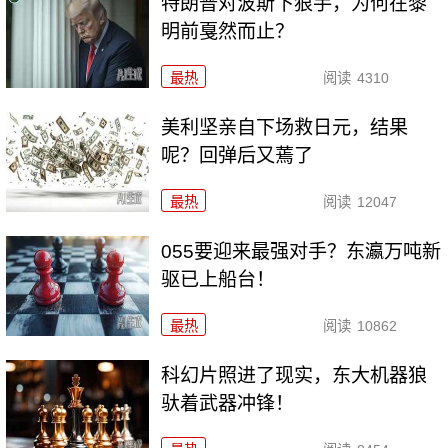
特朗普对波斯下狠手，为何在黎
明前戛然而止？
最热
阅读
4310
美利坚亲自下场救日元，结果
呢？回弹后又蔫了
最热
阅读
12047
055要迎来最强对手？东瀛万吨新
驱已上船台！
最热
阅读
10862
科幻片照进了现实，东大机器狼
驮着武器冲锋！