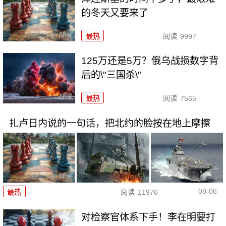
的冬天又要来了
最热
阅读
9997
125万还是5万？俄乌战损数字背
后的\"三国杀\"
最热
阅读
7565
扎卢日内说的一句话，把北约的脸按在地上摩擦
08-06
最热
阅读
11976
对检察官体系下手！李在明要打