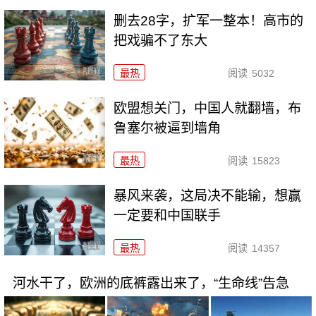
删去28字，扩军一整本！高市的
把戏骗不了东大
最热
阅读
5032
欧盟想关门，中国人就翻墙，布
鲁塞尔被逼到墙角
最热
阅读
15823
暴风来袭，这局决不能输，想赢
一定要和中国联手
最热
阅读
14357
河水干了，欧洲的底裤露出来了，“生命线”告急