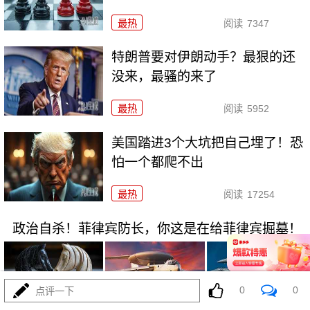
最热
阅读
7347
特朗普要对伊朗动手？最狠的还
没来，最骚的来了
最热
阅读
5952
美国踏进3个大坑把自己埋了！恐
怕一个都爬不出
最热
阅读
17254
政治自杀！菲律宾防长，你这是在给菲律宾掘墓！
0
0
点评一下