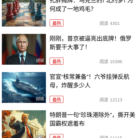
扎胖摊牌：乌克兰的\"北约梦\"为
何成了一地鸡毛？
最热
阅读
4301
刚刚，普京被逼亮出底牌！俄罗
斯要干大事了！
最热
阅读
15396
官宣“核常兼备”！六爷挂弹反航
母，炸醒多少人
最热
阅读
12113
特朗普一句“珍珠港除外”，撕开美
国霸权遮羞布
最热
阅读
11115