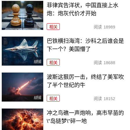
菲律宾告洋状，中国直接上水
炮：炮灰代价才开始
相关
阅读
18989
巴铁横扫海湾：沙科之后谁会是
下一个？美国懵了
相关
阅读
18688
波斯这狠厉一击，终结了美军吹
了半个世纪的牛
相关
阅读
18152
冲之鸟礁一声炮响，高市早苗的
\"岛链梦\"碎一地