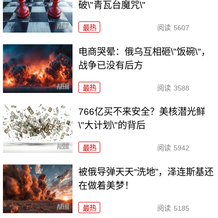
破\"青瓦台魔咒\"
最热
阅读
5607
电商哭晕：俄乌互相砸\"饭碗\"，
战争已没有后方
最热
阅读
3588
766亿买不来安全？美核潜光鲜
\"大计划\"的背后
最热
阅读
5942
被俄导弹天天“洗地”，泽连斯基还
在做着美梦！
最热
阅读
5185