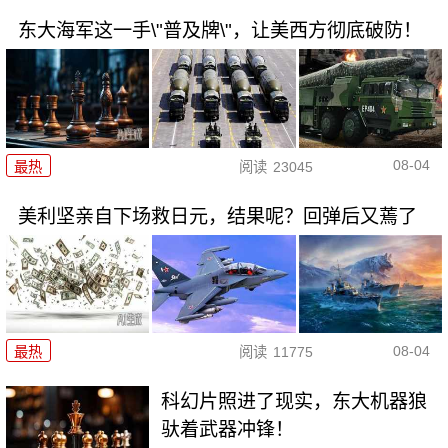
东大海军这一手\"普及牌\"，让美西方彻底破防！
08-04
最热
阅读
23045
美利坚亲自下场救日元，结果呢？回弹后又蔫了
08-04
最热
阅读
11775
科幻片照进了现实，东大机器狼
驮着武器冲锋！