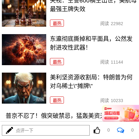
央视：空警600横空出世，美航母
最强王牌失效
最热
阅读
22982
东瀛彻底撕掉和平面具，公然发
射进攻性武器！
最热
阅读
11144
美利坚资源收割局：特朗普为何
对乌稀土\"摊牌\"
最热
阅读
10233
普京不忍了！俄突破禁忌，猛轰美资无人机工厂
0
0
点评一下