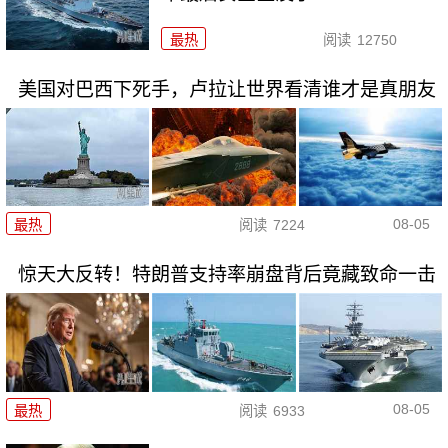
最热
阅读
12750
美国对巴西下死手，卢拉让世界看清谁才是真朋友
08-05
最热
阅读
7224
惊天大反转！特朗普支持率崩盘背后竟藏致命一击
08-05
最热
阅读
6933