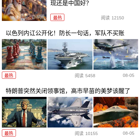
现还是中国好？
最热
阅读
12150
以色列内讧公开化！防长一句话，军队不买账
08-05
最热
阅读
5458
特朗普突然关闭领事馆，高市早苗的美梦该醒了
08-05
最热
阅读
10155