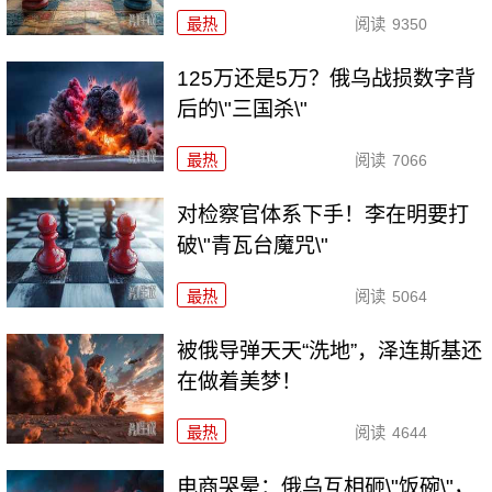
最热
阅读
9350
125万还是5万？俄乌战损数字背
后的\"三国杀\"
最热
阅读
7066
对检察官体系下手！李在明要打
破\"青瓦台魔咒\"
最热
阅读
5064
被俄导弹天天“洗地”，泽连斯基还
在做着美梦！
最热
阅读
4644
电商哭晕：俄乌互相砸\"饭碗\"，