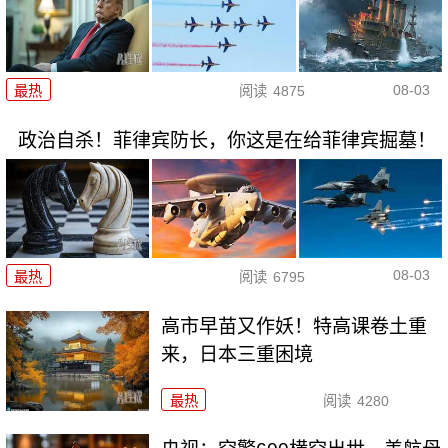
08-03
最热
阅读
4875
政治自杀！菲律宾防长，你这是在给菲律宾掘墓！
08-03
最热
阅读
6795
高市早苗又作妖！特高课卷土重
来，日本三重困境
最热
阅读
4280