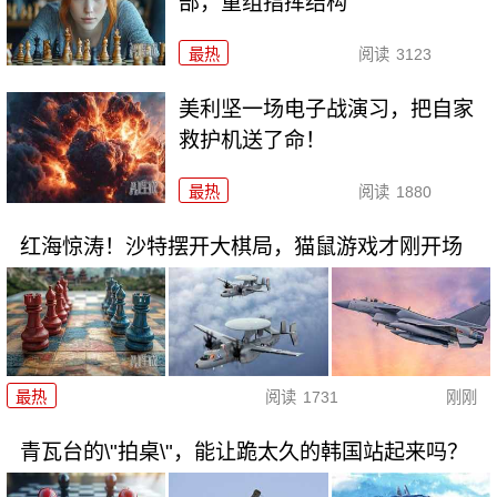
部，重组指挥结构
最热
阅读
3123
美利坚一场电子战演习，把自家
救护机送了命！
最热
阅读
1880
红海惊涛！沙特摆开大棋局，猫鼠游戏才刚开场
最热
阅读
1731
刚刚
青瓦台的\"拍桌\"，能让跪太久的韩国站起来吗？