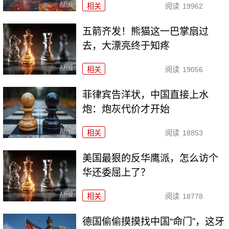
相关
阅读
19962
五箭齐发！熊猫这一巴掌扇过
去，大漂亮终于知疼
相关
阅读
19056
菲律宾告洋状，中国直接上水
炮：炮灰代价才开始
相关
阅读
18853
美国最狠的反华鹰派，怎么访个
华还委屈上了？
相关
阅读
18778
德国偷偷摸摸找中国“命门”，这牙