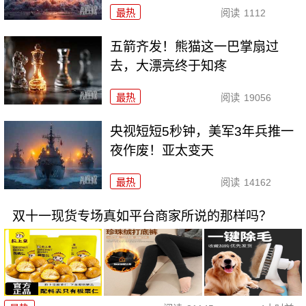
最热
阅读
1112
五箭齐发！熊猫这一巴掌扇过
去，大漂亮终于知疼
最热
阅读
19056
央视短短5秒钟，美军3年兵推一
夜作废！亚太变天
最热
阅读
14162
双十一现货专场真如平台商家所说的那样吗？