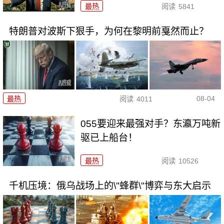
最热
阅读
5841
特朗普对波斯下狠手，为何在黎明前戛然而止？
08-04
最热
阅读
4011
055要迎来最强对手？东瀛万吨新
驱已上船台！
最热
阅读
10526
千机压境：俄乌战场上的\"蜂群\"博弈与东大启示