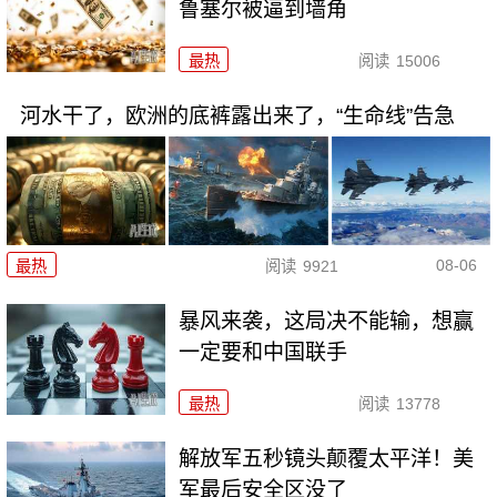
鲁塞尔被逼到墙角
最热
阅读
15006
河水干了，欧洲的底裤露出来了，“生命线”告急
08-06
最热
阅读
9921
暴风来袭，这局决不能输，想赢
一定要和中国联手
最热
阅读
13778
解放军五秒镜头颠覆太平洋！美
军最后安全区没了