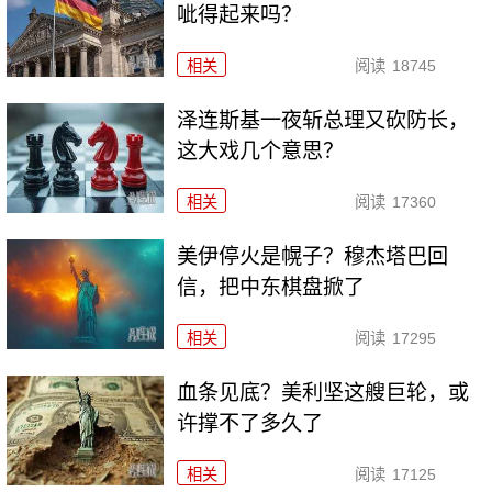
呲得起来吗？
相关
阅读
18745
泽连斯基一夜斩总理又砍防长，
这大戏几个意思？
相关
阅读
17360
美伊停火是幌子？穆杰塔巴回
信，把中东棋盘掀了
相关
阅读
17295
血条见底？美利坚这艘巨轮，或
许撑不了多久了
相关
阅读
17125