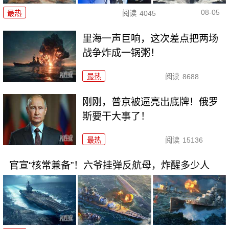
08-05
最热
阅读
4045
里海一声巨响，这次差点把两场
战争炸成一锅粥！
最热
阅读
8688
刚刚，普京被逼亮出底牌！俄罗
斯要干大事了！
最热
阅读
15136
官宣“核常兼备”！六爷挂弹反航母，炸醒多少人