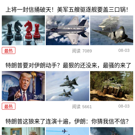
上将一封信捅破天！美军五艘驱逐舰要盖三口锅！
08-03
最热
阅读
7089
特朗普要对伊朗动手？最狠的还没来，最骚的来了
08-03
最热
阅读
5661
特朗普这狼来了连演十遍，伊朗：你猜我信不信？