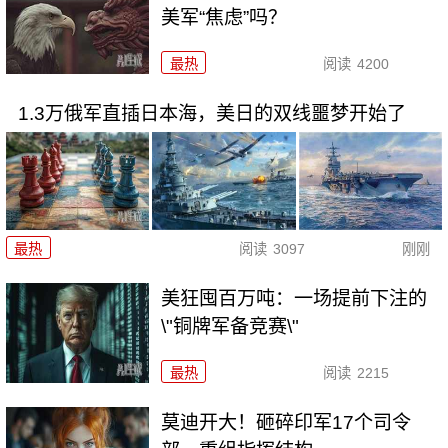
美军“焦虑”吗？
最热
阅读
4200
1.3万俄军直插日本海，美日的双线噩梦开始了
最热
阅读
3097
刚刚
美狂囤百万吨：一场提前下注的
\"铜牌军备竞赛\"
最热
阅读
2215
莫迪开大！砸碎印军17个司令