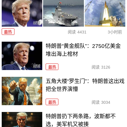
最热
阅读
4431
3小时前
特朗普“黄金舰队”：2750亿美金
堆出海上棺材
最热
阅读
3126
五角大楼“罗生门”：特朗普这出戏
把全世界演懵
最热
阅读
3034
特朗普扔下两条路，波斯都不
选，美军机又被揍