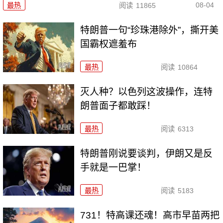
08-04
最热
阅读
11865
特朗普一句“珍珠港除外”，撕开美
国霸权遮羞布
最热
阅读
10864
灭人种？以色列这波操作，连特
朗普面子都敢踩！
最热
阅读
6313
特朗普刚说要谈判，伊朗又是反
手就是一巴掌！
最热
阅读
5183
731！特高课还魂！高市早苗两把