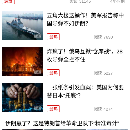
最热
阅读
31145
4小时前
五角大楼这操作！美军报告称中
国导弹不如伊朗？
最热
阅读
7690
炸疯了！俄乌互掀“仓库战”，28
枚导弹全拦不住
最热
阅读
5227
一张纸条引发血案：美国为何要
替日本“托底”？
最热
阅读
4274
伊朗赢了？这是特朗普给革命卫队下“精准毒计”