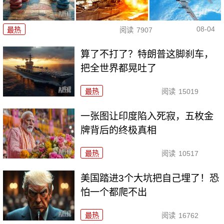
08-04
最热
阅读
7907
算了不打了？特朗普这脚刹车，
把全世界都晃吐了
最热
阅读
15019
一张图让印度陷入死寂，五枚金
牌背后的终极真相
最热
阅读
10517
美国踏进3个大坑把自己埋了！恐
怕一个都爬不出
最热
阅读
16762