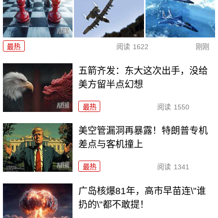
最热
阅读
1622
刚刚
五箭齐发：东大这次出手，没给
美方留半点幻想
最热
阅读
1550
美空管漏洞再暴露！特朗普专机
差点与客机撞上
最热
阅读
1341
广岛核爆81年，高市早苗连\"谁
扔的\"都不敢提！