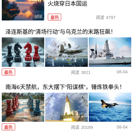
火烧穿日本国运
最热
阅读
4797
泽连斯基的“清场行动”与乌克兰的末路狂飙！
08-04
最热
阅读
3821
南海6天禁航，东大摆下“阳谋棋”，锤炼铁拳头！
08-04
最热
阅读
20189