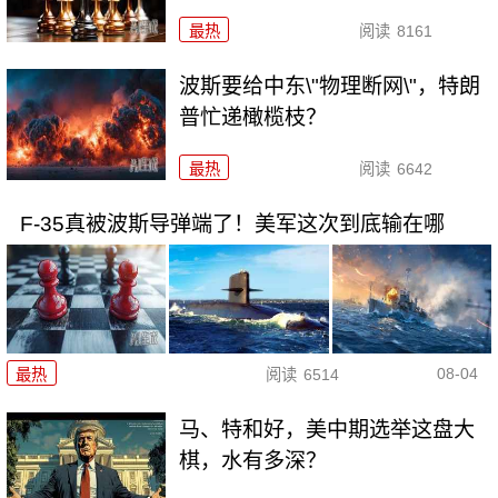
最热
阅读
8161
波斯要给中东\"物理断网\"，特朗
普忙递橄榄枝？
最热
阅读
6642
F-35真被波斯导弹端了！美军这次到底输在哪
08-04
最热
阅读
6514
马、特和好，美中期选举这盘大
棋，水有多深？