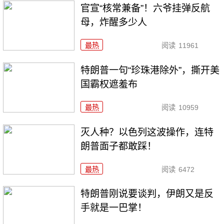
官宣“核常兼备”！六爷挂弹反航
母，炸醒多少人
最热
阅读
11961
特朗普一句“珍珠港除外”，撕开美
国霸权遮羞布
最热
阅读
10959
灭人种？以色列这波操作，连特
朗普面子都敢踩！
最热
阅读
6472
特朗普刚说要谈判，伊朗又是反
手就是一巴掌！