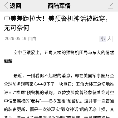
返回
西陆军情
中美差距拉大！美预警机神话被戳穿，
无可奈何
小
大
2026-05-19
自由
空中巨眼蒙尘，五角大楼的预警机困局与东大的悄然
超越
最近，一则看似不起眼的消息，却在美国军事圈乃至
全球防务观察家心中投下了一块巨石：五角大楼正急切地推
进E-7“楔尾”预警机的采购，以替换那款曾经象征着绝对空
中信息霸权的“老兵”——E-3“望楼”预警机。这并非一次普通
的装备更新，而是一次被现实“戳穿神话”后的无奈止损，其
背后，是一场关于未来战争“眼睛”的竞赛，而竞赛的格局，