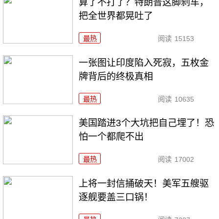
算了不打了？特朗普这脚刹车，
把全世界都晃吐了
最热
阅读
15153
一张图让印度陷入死寂，五枚金
牌背后的终极真相
最热
阅读
10635
美国踏进3个大坑把自己埋了！恐
怕一个都爬不出
最热
阅读
17002
上将一封信捅破天！美军五艘驱
逐舰要盖三口锅！