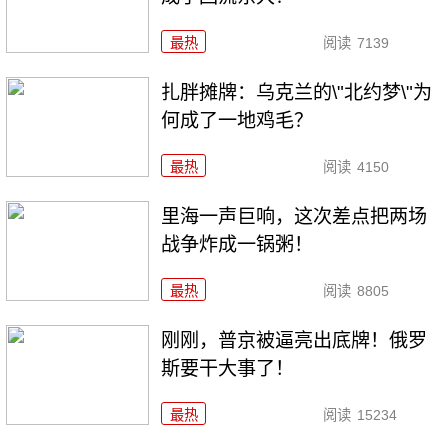
最热
阅读
7139
扎胖摊牌：乌克兰的\"北约梦\"为
何成了一地鸡毛？
最热
阅读
4150
里海一声巨响，这次差点把两场
战争炸成一锅粥！
最热
阅读
8805
刚刚，普京被逼亮出底牌！俄罗
斯要干大事了！
最热
阅读
15234