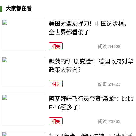
大家都在看
美国对盟友捅刀！中国这步棋，
全世界都看傻了
相关
阅读
34609
默茨的“川剧变脸”：德国政府对华
政策大转向？
相关
阅读
24423
阿塞拜疆飞行员夸赞“枭龙”：比比
F-16强多了！
相关
阅读
23283