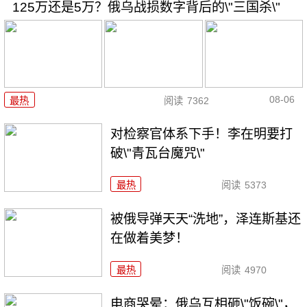
125万还是5万？俄乌战损数字背后的\"三国杀\"
08-06
最热
阅读
7362
对检察官体系下手！李在明要打
破\"青瓦台魔咒\"
最热
阅读
5373
被俄导弹天天“洗地”，泽连斯基还
在做着美梦！
最热
阅读
4970
电商哭晕：俄乌互相砸\"饭碗\"，