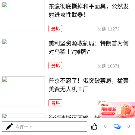
东瀛彻底撕掉和平面具，公然发
射进攻性武器！
最热
阅读
11272
美利坚资源收割局：特朗普为何
对乌稀土\"摊牌\"
最热
阅读
10371
普京不忍了！俄突破禁忌，猛轰
美资无人机工厂
最热
阅读
8825
海锁波斯还不够，特朗普又生毒
计，陆地也要封
0
0
点评一下