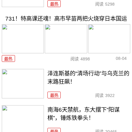
最热
阅读
5298
731！特高课还魂！高市早苗两把火烧穿日本国运
08-04
最热
阅读
4898
泽连斯基的“清场行动”与乌克兰的
末路狂飙！
最热
阅读
3922
南海6天禁航，东大摆下“阳谋
棋”，锤炼铁拳头！
最热
阅读
20465