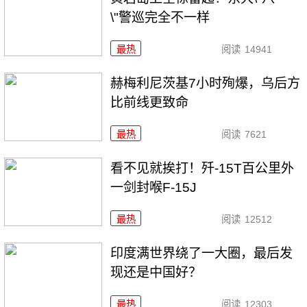
\"警巡完全不一样
最热
阅读
14941
赫梅利尼茨基7小时殉爆，乌后方
比前线更致命
最热
阅读
7621
看不见就挨打！歼-15T百公里外
一剑封喉F-15J
最热
阅读
12512
印度满世界绕了一大圈，最后发
现还是中国好？
最热
阅读
12303