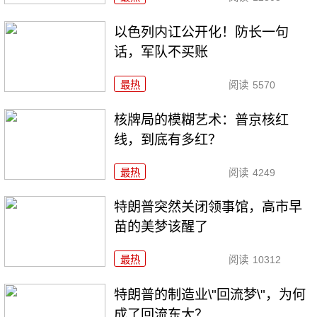
以色列内讧公开化！防长一句
话，军队不买账
最热
阅读
5570
核牌局的模糊艺术：普京核红
线，到底有多红？
最热
阅读
4249
特朗普突然关闭领事馆，高市早
苗的美梦该醒了
最热
阅读
10312
特朗普的制造业\"回流梦\"，为何
成了回流东大？