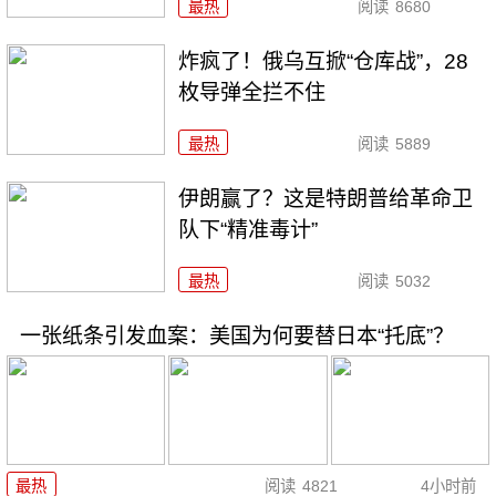
最热
阅读
8680
炸疯了！俄乌互掀“仓库战”，28
枚导弹全拦不住
最热
阅读
5889
伊朗赢了？这是特朗普给革命卫
队下“精准毒计”
最热
阅读
5032
一张纸条引发血案：美国为何要替日本“托底”？
最热
阅读
4821
4小时前