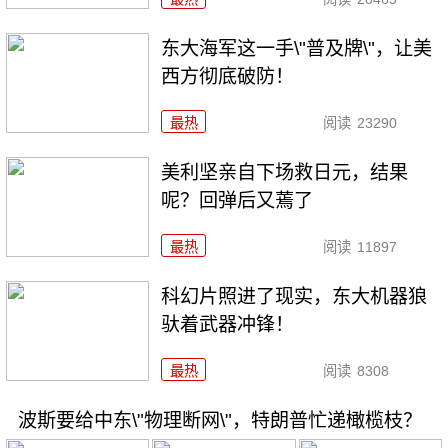
东大海军这一手\"普及牌\"，让美
西方彻底破防！
最热
阅读
23290
美利坚亲自下场救日元，结果
呢？回弹后又蔫了
最热
阅读
11897
科幻片照进了现实，东大机器狼
驮着武器冲锋！
最热
阅读
8308
波斯要给中东\"物理断网\"，特朗普忙递橄榄枝？