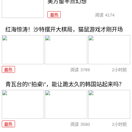
美方留半点幻想
最热
阅读
4174
红海惊涛！沙特摆开大棋局，猫鼠游戏才刚开场
最热
阅读
3789
2小时前
青瓦台的\"拍桌\"，能让跪太久的韩国站起来吗？
最热
阅读
3580
2小时前