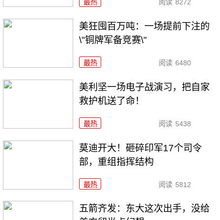
最热
阅读
8272
美狂囤百万吨：一场提前下注的
\"铜牌军备竞赛\"
最热
阅读
6480
美利坚一场电子战演习，把自家
救护机送了命！
最热
阅读
5438
莫迪开大！砸碎印军17个司令
部，重组指挥结构
最热
阅读
5812
五箭齐发：东大这次出手，没给