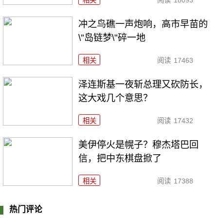
冲之鸟礁一声炮响，高市早苗的
\"岛链梦\"碎一地
相关
阅读
17463
泽连斯基一夜斩总理又砍防长，
这大戏几个意思？
相关
阅读
17432
美伊停火是幌子？穆杰塔巴回
信，把中东棋盘掀了
相关
阅读
17388
热门评论