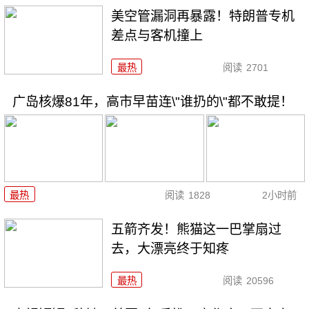
美空管漏洞再暴露！特朗普专机
差点与客机撞上
最热
阅读
2701
广岛核爆81年，高市早苗连\"谁扔的\"都不敢提！
最热
阅读
1828
2小时前
五箭齐发！熊猫这一巴掌扇过
去，大漂亮终于知疼
最热
阅读
20596