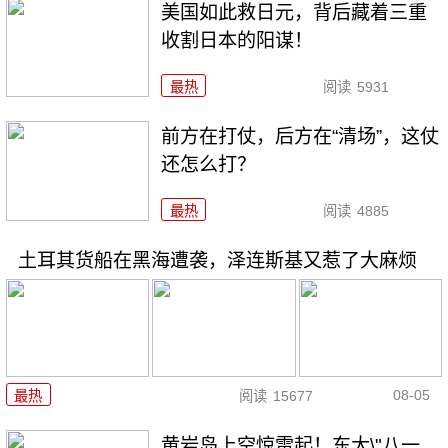
美国如此救日元，背后藏着三重
收割日本的阳谋！
最热
阅读
5931
前方在打仗，后方在“清场”，这仗
还怎么打？
最热
阅读
4885
土耳其货船在黑海遭袭，泽连斯基又惹了大麻烦
08-05
最热
阅读
15677
黄岩岛上空惊雷起！东大\"八一