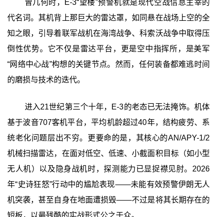
曾几何时，E-3“望楼”预警机就是现代空战信息主宰的
代名词。其机背上那巨大的雷达罩，如同悬在战场上空的全
知之眼，引导着联军战机在海湾战争、科索沃战争中取得压
倒性优势。它不仅是雷达平台，更是空中指挥所，是美军
“网络中心战”构想的关键节点。然而，任何装备都难逃时间
的磨损与技术的迭代。
进入21世纪第三个十年，E-3的老态已无法掩饰。机体
基于波音707客机平台，平均机龄超过40年，结构疲劳、系
统老化问题层出不穷。更要命的是，其核心的AN/APY-1/2
机械扫描雷达，在面对低空、低速、小截面积目标（如小型
无人机）以及隐身战机时，探测能力已显捉襟见肘。2026
年“史诗狂怒”行动中的尴尬表现——未能有效预警伊朗无人
机突袭，甚至自身在地面遭损毁——不过是将其长期存在的
短板，以最残酷的实战形式公之于众。