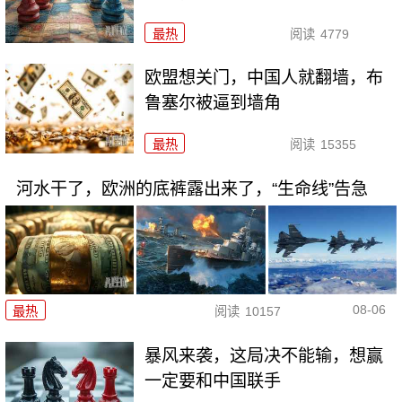
最热
阅读
4779
欧盟想关门，中国人就翻墙，布
鲁塞尔被逼到墙角
最热
阅读
15355
河水干了，欧洲的底裤露出来了，“生命线”告急
08-06
最热
阅读
10157
暴风来袭，这局决不能输，想赢
一定要和中国联手