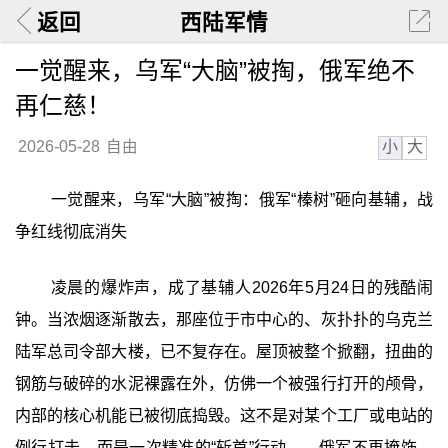
返回
西陆军情
一觉醒来，乌军“大脑”被掏，俄军绝不
再仁慈！
小
大
2026-05-28
自由
一觉醒来，乌军“大脑”被掏：俄军“榛树”砸向基辅，战
争红线彻底消失
凌晨的爆炸声，成了基辅人2026年5月24日的残酷闹
钟。当浓烟逐渐散去，那座位于市中心的、灰扑扑的乌克兰
陆军总司令部大楼，已不复存在。屋顶被整个掀翻，扭曲的
钢筋与破碎的水泥裸露在外，仿佛一个被强行打开的颅骨，
内部的核心机能已被彻底捣毁。这不是对某个工厂或电站的
例行打击，而是一次精准的“斩首”行动——俄军不再掩饰，