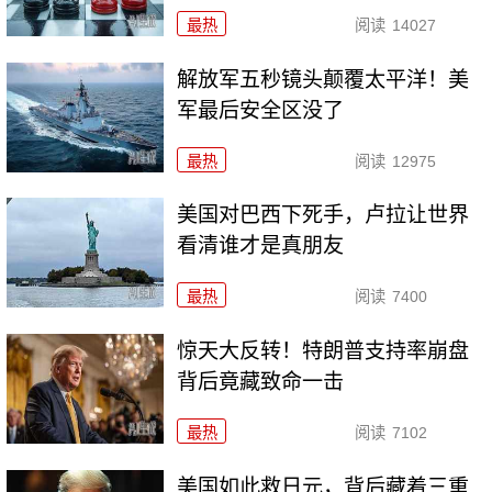
最热
阅读
14027
解放军五秒镜头颠覆太平洋！美
军最后安全区没了
最热
阅读
12975
美国对巴西下死手，卢拉让世界
看清谁才是真朋友
最热
阅读
7400
惊天大反转！特朗普支持率崩盘
背后竟藏致命一击
最热
阅读
7102
美国如此救日元，背后藏着三重