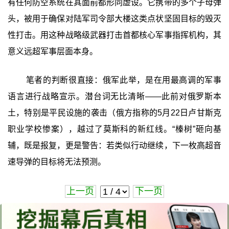
有任何防空系统在其面前都形同虚设。它携带的多个子母弹
头，被用于确保对陆军司令部大楼这类点状坚固目标的毁灭
性打击。用这种战略级武器打击首都核心军事指挥机构，其
意义远超军事层面本身。
笔者的判断很直接：俄军此举，是在用最高调的军事
语言进行战略宣示。潜台词无比清晰——此前对俄罗斯本
土，特别是平民设施的袭击（俄方指称的5月22日卢甘斯克
职业学校惨案），越过了莫斯科的新红线。“榛树”砸向基
辅，既是报复，更是警告：若类似行动继续，下一枚高超音
速导弹的目标将无法预测。
上一页
下一页