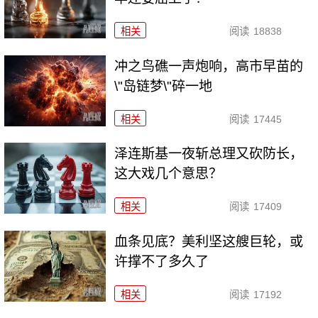
相关
阅读
18838
冲之鸟礁一声炮响，高市早苗的
\"岛链梦\"碎一地
相关
阅读
17445
泽连斯基一夜斩总理又砍防长，
这大戏几个意思？
相关
阅读
17409
血条见底？美利坚这艘巨轮，或
许撑不了多久了
相关
阅读
17192