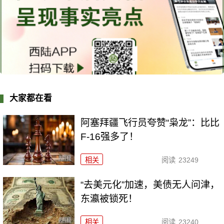
大家都在看
阿塞拜疆飞行员夸赞“枭龙”：比比
F-16强多了！
相关
阅读
23249
“去美元化”加速，美债无人问津，
东瀛被锁死！
相关
阅读
23240