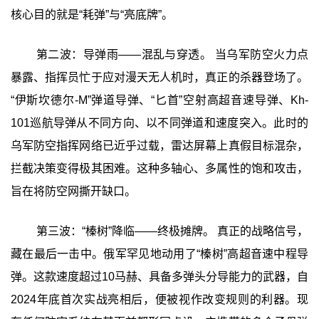
核心目的就是“耗弹”与“亮底牌”。
第二波：导弹雨——混乱与穿透。 当乌军防空火力点
暴露、指挥员忙于应对漫天无人机时，真正的杀器登场了。
“伊斯坎德尔-M”弹道导弹、“匕首”空射高超音速导弹、Kh-
101巡航导弹从不同方向、以不同弹道和速度突入。此时的
乌军防空指挥网络已近乎过载，雷达屏幕上真假目标混杂，
拦截决策变得极其困难。这种多轴心、多属性的饱和攻击，
旨在将防空网撕开缺口。
第三波：“榛树”降临——终极摊牌。 真正的战略信号，
藏在最后一击中。俄军罕见地动用了“榛树”高超音速中程导
弹。这款速度超过10马赫、具备多弹头分导能力的武器，自
2024年底首次实战亮相后，便被视作改变规则的利器。现