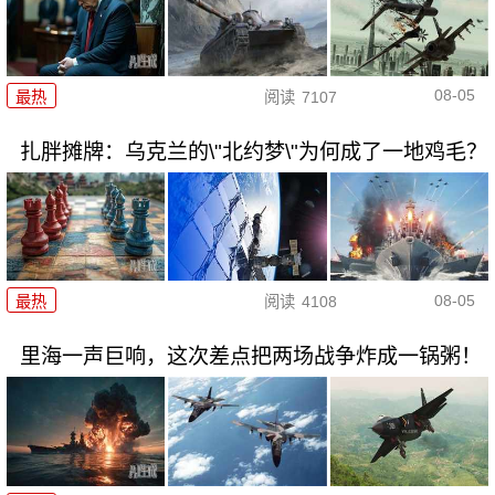
08-05
最热
阅读
7107
扎胖摊牌：乌克兰的\"北约梦\"为何成了一地鸡毛？
08-05
最热
阅读
4108
里海一声巨响，这次差点把两场战争炸成一锅粥！