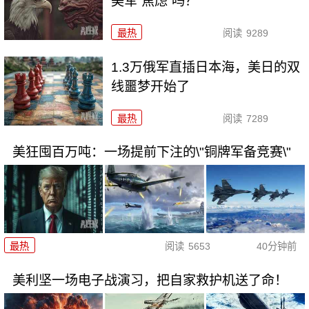
美军“焦虑”吗？
最热
阅读
9289
1.3万俄军直插日本海，美日的双
线噩梦开始了
最热
阅读
7289
美狂囤百万吨：一场提前下注的\"铜牌军备竞赛\"
最热
阅读
5653
40分钟前
美利坚一场电子战演习，把自家救护机送了命！