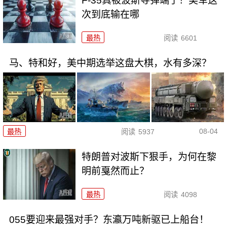
F-35真被波斯导弹端了！美军这
次到底输在哪
最热
阅读
6601
马、特和好，美中期选举这盘大棋，水有多深？
08-04
最热
阅读
5937
特朗普对波斯下狠手，为何在黎
明前戛然而止？
最热
阅读
4098
055要迎来最强对手？东瀛万吨新驱已上船台！