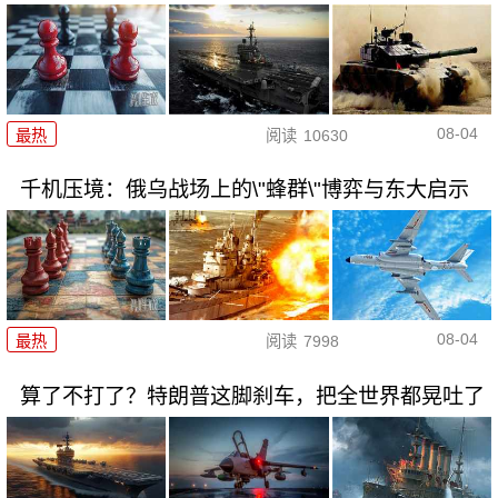
08-04
最热
阅读
10630
千机压境：俄乌战场上的\"蜂群\"博弈与东大启示
08-04
最热
阅读
7998
算了不打了？特朗普这脚刹车，把全世界都晃吐了