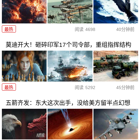
最热
阅读
4698
40分钟前
莫迪开大！砸碎印军17个司令部，重组指挥结构
最热
阅读
5292
45分钟前
五箭齐发：东大这次出手，没给美方留半点幻想