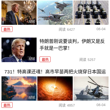
08-04
最热
阅读
6427
特朗普刚说要谈判，伊朗又是反
手就是一巴掌！
最热
阅读
5257
731！特高课还魂！高市早苗两把火烧穿日本国运
08-04
最热
阅读
4857