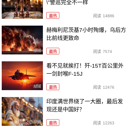
\"警巡完全不一样
最热
阅读
14886
赫梅利尼茨基7小时殉爆，乌后方
比前线更致命
最热
阅读
7574
看不见就挨打！歼-15T百公里外
一剑封喉F-15J
最热
阅读
12476
印度满世界绕了一大圈，最后发
现还是中国好？
最热
阅读
12263