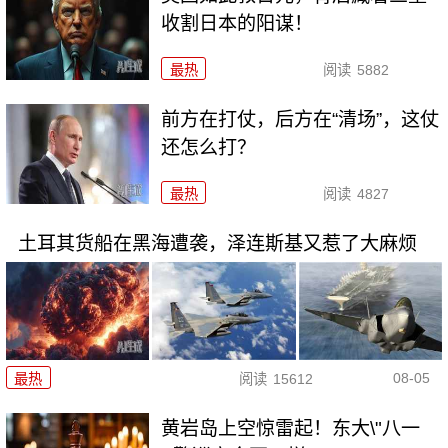
收割日本的阳谋！
最热
阅读
5882
前方在打仗，后方在“清场”，这仗
还怎么打？
最热
阅读
4827
土耳其货船在黑海遭袭，泽连斯基又惹了大麻烦
08-05
最热
阅读
15612
黄岩岛上空惊雷起！东大\"八一