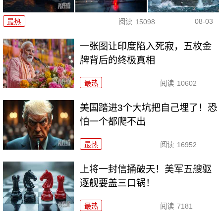
08-03
最热
阅读
15098
一张图让印度陷入死寂，五枚金
牌背后的终极真相
最热
阅读
10602
美国踏进3个大坑把自己埋了！恐
怕一个都爬不出
最热
阅读
16952
上将一封信捅破天！美军五艘驱
逐舰要盖三口锅！
最热
阅读
7181