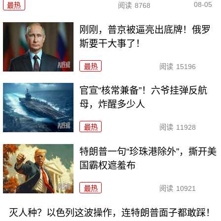
08-05
最热
阅读
8768
刚刚，普京被逼亮出底牌！俄罗
斯要干大事了！
最热
阅读
15196
官宣“核常兼备”！六爷挂弹反航
母，炸醒多少人
最热
阅读
11928
特朗普一句“珍珠港除外”，撕开美
国霸权遮羞布
最热
阅读
10921
灭人种？以色列这波操作，连特朗普面子都敢踩！