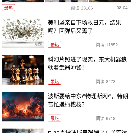
08-04
最热
阅读
23186
美利坚亲自下场救日元，结果
呢？回弹后又蔫了
最热
阅读
11852
科幻片照进了现实，东大机器狼
驮着武器冲锋！
最热
阅读
8273
波斯要给中东\"物理断网\"，特朗
普忙递橄榄枝？
最热
阅读
6719