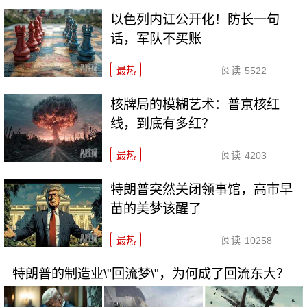
以色列内讧公开化！防长一句
话，军队不买账
最热
阅读
5522
核牌局的模糊艺术：普京核红
线，到底有多红？
最热
阅读
4203
特朗普突然关闭领事馆，高市早
苗的美梦该醒了
最热
阅读
10258
特朗普的制造业\"回流梦\"，为何成了回流东大？