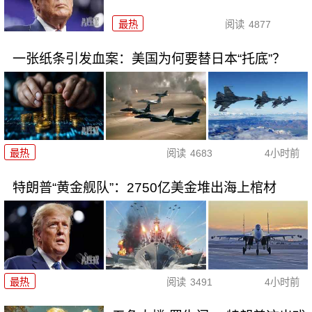
最热
阅读
4877
一张纸条引发血案：美国为何要替日本“托底”？
最热
阅读
4683
4小时前
特朗普“黄金舰队”：2750亿美金堆出海上棺材
最热
阅读
3491
4小时前