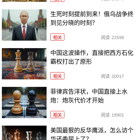
生死时刻提前到来！俄乌战争终
到见分晓的时刻？
相关
阅读
22598
中国这波操作，直接把西方石化
霸权打出了原形
相关
阅读
20017
菲律宾告洋状，中国直接上水
炮：炮灰代价才开始
相关
阅读
18901
美国最狠的反华鹰派，怎么访个
华还委屈上了？