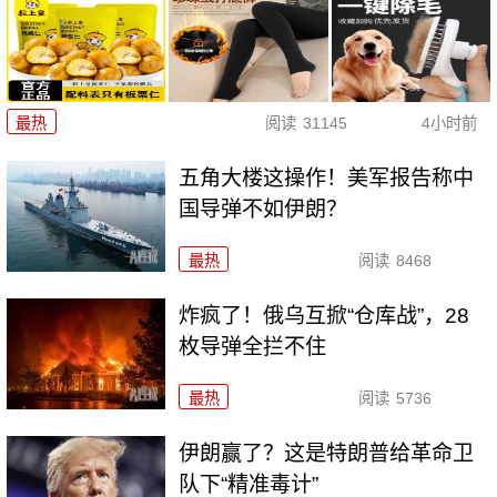
最热
阅读
31145
4小时前
五角大楼这操作！美军报告称中
国导弹不如伊朗？
最热
阅读
8468
炸疯了！俄乌互掀“仓库战”，28
枚导弹全拦不住
最热
阅读
5736
伊朗赢了？这是特朗普给革命卫
队下“精准毒计”