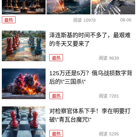
08-06
最热
阅读
10978
泽连斯基的时间不多了，最艰难
的冬天又要来了
最热
阅读
9639
125万还是5万？俄乌战损数字背
后的\"三国杀\"
最热
阅读
7281
对检察官体系下手！李在明要打
破\"青瓦台魔咒\"
最热
阅读
5295