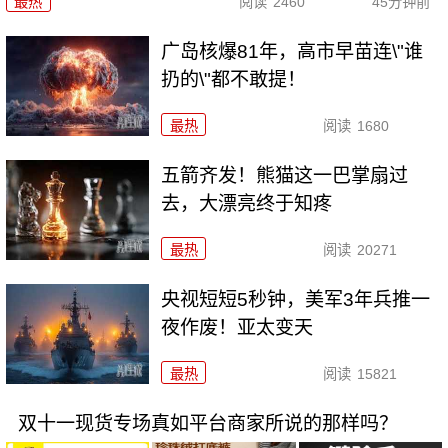
最热
阅读
2460
45分钟前
广岛核爆81年，高市早苗连\"谁
扔的\"都不敢提！
最热
阅读
1680
五箭齐发！熊猫这一巴掌扇过
去，大漂亮终于知疼
最热
阅读
20271
央视短短5秒钟，美军3年兵推一
夜作废！亚太变天
最热
阅读
15821
双十一现货专场真如平台商家所说的那样吗？