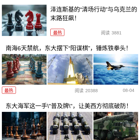
泽连斯基的“清场行动”与乌克兰的
末路狂飙！
最热
阅读
3881
南海6天禁航，东大摆下“阳谋棋”，锤炼铁拳头！
08-04
最热
阅读
20388
东大海军这一手\"普及牌\"，让美西方彻底破防！