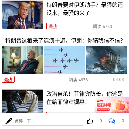
特朗普要对伊朗动手？最狠的还
没来，最骚的来了
最热
阅读
5753
特朗普这狼来了连演十遍，伊朗：你猜我信不信？
08-03
最热
阅读
4978
政治自杀！菲律宾防长，你这是
在给菲律宾掘墓！
最热
阅读
6854
0
0
点评一下