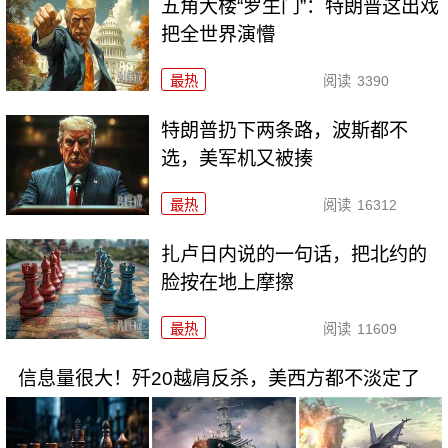
五角大楼“罗生门”：特朗普这出戏
把全世界演懵
最热
阅读
3390
特朗普扔下两条路，波斯都不
选，美军机又被揍
最热
阅读
16312
扎卢日内说的一句话，把北约的
脸按在地上摩擦
最热
阅读
11609
信息量很大！歼20越肩反杀，美西方都不淡定了