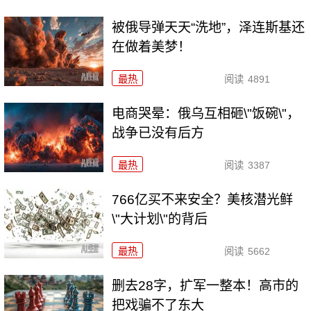
被俄导弹天天“洗地”，泽连斯基还
在做着美梦！
最热
阅读
4891
电商哭晕：俄乌互相砸\"饭碗\"，
战争已没有后方
最热
阅读
3387
766亿买不来安全？美核潜光鲜
\"大计划\"的背后
最热
阅读
5662
删去28字，扩军一整本！高市的
把戏骗不了东大