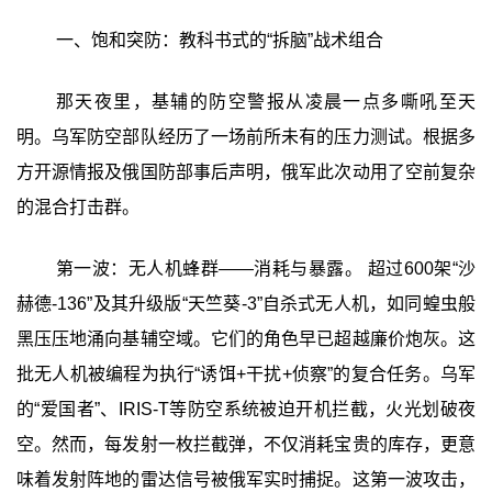
一、饱和突防：教科书式的“拆脑”战术组合
那天夜里，基辅的防空警报从凌晨一点多嘶吼至天
明。乌军防空部队经历了一场前所未有的压力测试。根据多
方开源情报及俄国防部事后声明，俄军此次动用了空前复杂
的混合打击群。
第一波：无人机蜂群——消耗与暴露。 超过600架“沙
赫德-136”及其升级版“天竺葵-3”自杀式无人机，如同蝗虫般
黑压压地涌向基辅空域。它们的角色早已超越廉价炮灰。这
批无人机被编程为执行“诱饵+干扰+侦察”的复合任务。乌军
的“爱国者”、IRIS-T等防空系统被迫开机拦截，火光划破夜
空。然而，每发射一枚拦截弹，不仅消耗宝贵的库存，更意
味着发射阵地的雷达信号被俄军实时捕捉。这第一波攻击，