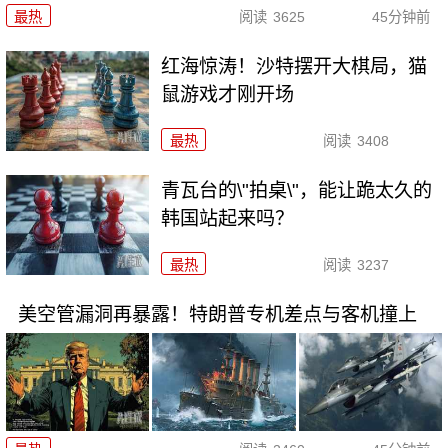
最热
阅读
3625
45分钟前
红海惊涛！沙特摆开大棋局，猫
鼠游戏才刚开场
最热
阅读
3408
青瓦台的\"拍桌\"，能让跪太久的
韩国站起来吗？
最热
阅读
3237
美空管漏洞再暴露！特朗普专机差点与客机撞上