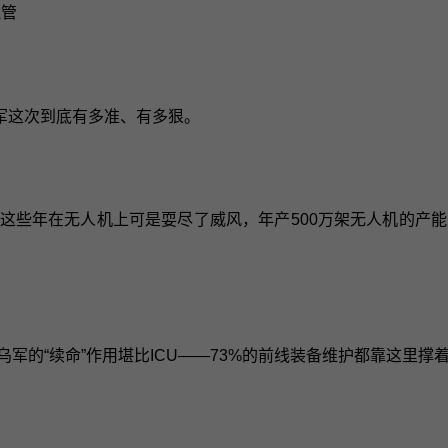
血管
军这次到底有多准、有多狠。
兰这些年在无人机上可是耍尽了威风，年产500万架无人机的产
军的“续命”作用堪比ICU——73%的前线装备维护都靠这里撑