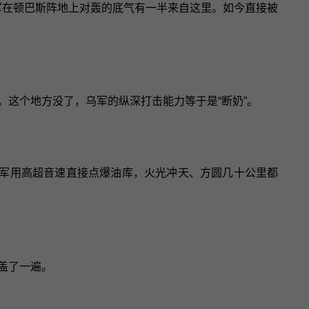
俄军在顿巴斯阵地上对轰的底气有一半来自这里。如今直接被
。这个地方没了，乌军的纵深打击能力等于是“断奶”。
俄军用高超音速直接点爆油库，火光冲天、方圆几十公里都
盖了一遍。