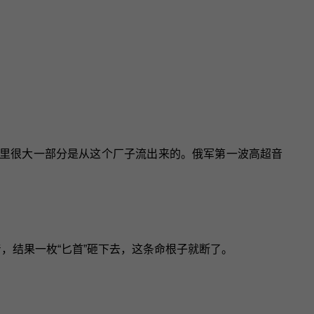
能里很大一部分是从这个厂子流出来的。俄军第一波高超音
着，结果一枚“匕首”砸下去，这条命根子就断了。