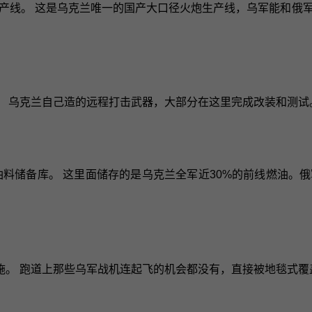
炮生产线。 这是乌克兰唯一的国产大口径火炮生产线，乌军能和
 乌克兰自己造的远程打击武器，大部分在这里完成改装和测试
油料储备库。 这里面储存的是乌克兰全军近30%的前线燃油。
施。 跑道上那些乌军战机连起飞的机会都没有，直接被地毯式覆