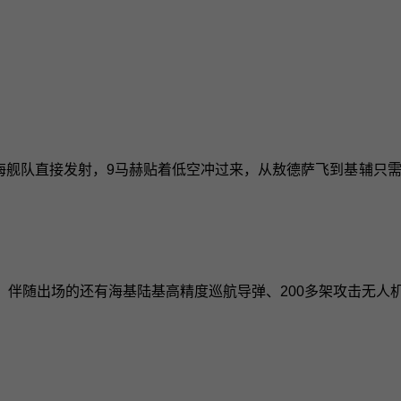
里海舰队直接发射，9马赫贴着低空冲过来，从敖德萨飞到基辅只
伴随出场的还有海基陆基高精度巡航导弹、200多架攻击无人机