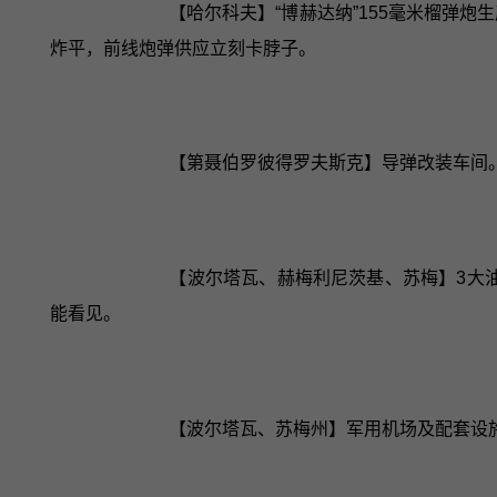
【哈尔科夫】“博赫达纳”155毫米榴弹
炸平，前线炮弹供应立刻卡脖子。
【第聂伯罗彼得罗夫斯克】导弹改装车间。
【波尔塔瓦、赫梅利尼茨基、苏梅】3大
能看见。
【波尔塔瓦、苏梅州】军用机场及配套设