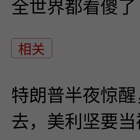
全世界都看傻了
相关
特朗普半夜惊醒
去，美利坚要当