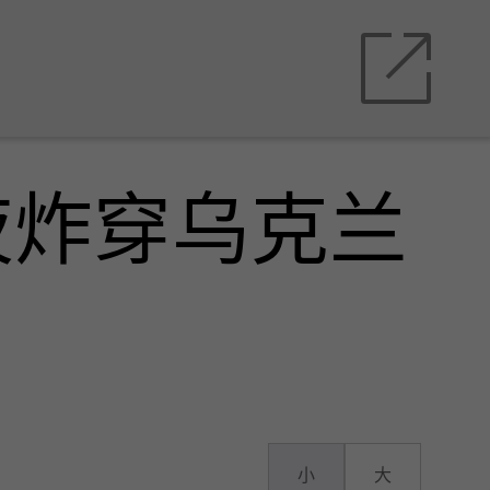
夜炸穿乌克兰
小
大