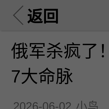
返回
俄军杀疯了
7大命脉
2026-06-02
小鸟