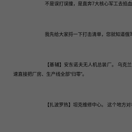
不是误打误撞，是直奔7大核心军工去掐
我先给大家捋一下打击清单，您就知道俄
【基辅】安东诺夫无人机总装厂。 乌克
速直接把厂房、生产线全部“归零”。
【扎波罗热】坦克维修中心。 这个地方对乌