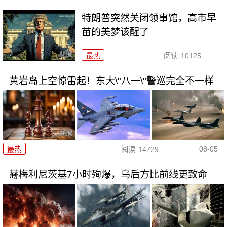
特朗普突然关闭领事馆，高市早
苗的美梦该醒了
最热
阅读
10125
黄岩岛上空惊雷起！东大\"八一\"警巡完全不一样
08-05
最热
阅读
14729
赫梅利尼茨基7小时殉爆，乌后方比前线更致命