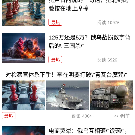
扎卢日内说的一句话，把北约的
脸按在地上摩擦
最热
阅读
10976
125万还是5万？俄乌战损数字背
后的\"三国杀\"
最热
阅读
6926
对检察官体系下手！李在明要打破\"青瓦台魔咒\"
最热
阅读
4964
4小时前
电商哭晕：俄乌互相砸\"饭碗\"，