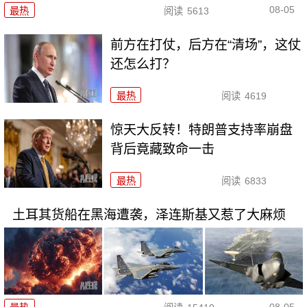
08-05
最热
阅读
5613
前方在打仗，后方在“清场”，这仗
还怎么打？
最热
阅读
4619
惊天大反转！特朗普支持率崩盘
背后竟藏致命一击
最热
阅读
6833
土耳其货船在黑海遭袭，泽连斯基又惹了大麻烦
08-05