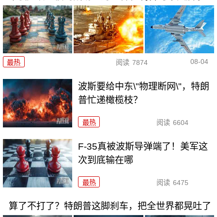
08-04
最热
阅读
7874
波斯要给中东\"物理断网\"，特朗
普忙递橄榄枝？
最热
阅读
6604
F-35真被波斯导弹端了！美军这
次到底输在哪
最热
阅读
6475
算了不打了？特朗普这脚刹车，把全世界都晃吐了