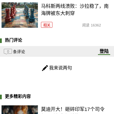
马科斯两线溃败：沙拉稳了，南
海牌被东大刺穿
相关
阅读
16362
热门评论
登陆
0
条评论
我来说两句
更多精彩内容
莫迪开大！砸碎印军17个司令