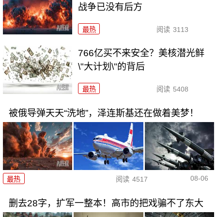
战争已没有后方
最热
阅读
3113
766亿买不来安全？美核潜光鲜
\"大计划\"的背后
最热
阅读
5408
被俄导弹天天“洗地”，泽连斯基还在做着美梦！
08-06
最热
阅读
4517
删去28字，扩军一整本！高市的把戏骗不了东大