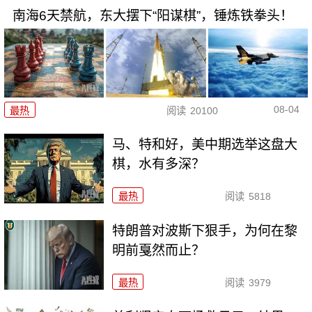
南海6天禁航，东大摆下“阳谋棋”，锤炼铁拳头！
08-04
最热
阅读
20100
马、特和好，美中期选举这盘大
棋，水有多深？
最热
阅读
5818
特朗普对波斯下狠手，为何在黎
明前戛然而止？
最热
阅读
3979