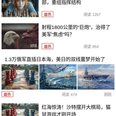
部，重组指挥结构
最热
阅读
1267
射程1800公里的“巨炮”，治得了
美军“焦虑”吗？
最热
阅读
854
1.3万俄军直插日本海，美日的双线噩梦开始了
最热
阅读
479
刚刚
红海惊涛！沙特摆开大棋局，猫
鼠游戏才刚开场