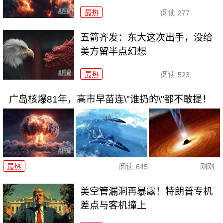
最热
阅读
277
五箭齐发：东大这次出手，没给
美方留半点幻想
最热
阅读
523
广岛核爆81年，高市早苗连\"谁扔的\"都不敢提！
最热
阅读
645
刚刚
美空管漏洞再暴露！特朗普专机
差点与客机撞上