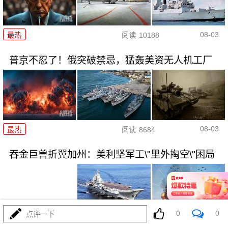
08-03
最热
阅读
10188
普京不忍了！俄突破禁忌，猛轰美资无人机工厂
08-03
最热
阅读
8684
吞金巨兽折翼加州：美利坚军工\"里外掏空\"困局
0
0
点评一下
08-03
最热
阅读
6350