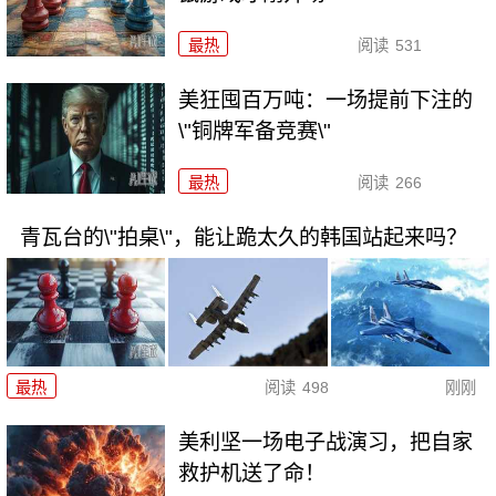
最热
阅读
531
美狂囤百万吨：一场提前下注的
\"铜牌军备竞赛\"
最热
阅读
266
青瓦台的\"拍桌\"，能让跪太久的韩国站起来吗？
最热
阅读
498
刚刚
美利坚一场电子战演习，把自家
救护机送了命！