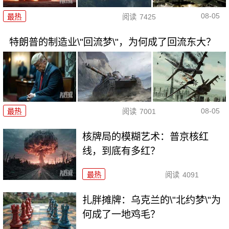
08-05
最热
阅读
7425
特朗普的制造业\"回流梦\"，为何成了回流东大？
08-05
最热
阅读
7001
核牌局的模糊艺术：普京核红
线，到底有多红？
最热
阅读
4091
扎胖摊牌：乌克兰的\"北约梦\"为
何成了一地鸡毛？