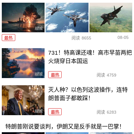
08-05
最热
阅读
8655
731！特高课还魂！高市早苗两把
火烧穿日本国运
最热
阅读
4759
灭人种？以色列这波操作，连特
朗普面子都敢踩！
最热
阅读
6283
特朗普刚说要谈判，伊朗又是反手就是一巴掌！