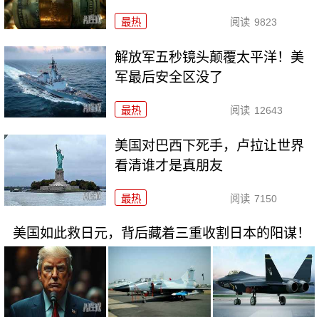
最热
阅读
9823
解放军五秒镜头颠覆太平洋！美
军最后安全区没了
最热
阅读
12643
美国对巴西下死手，卢拉让世界
看清谁才是真朋友
最热
阅读
7150
美国如此救日元，背后藏着三重收割日本的阳谋！