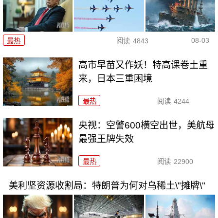
08-03
最热
阅读
4843
高市早苗又作妖！特高课卷土重
来，日本三重困境
最热
阅读
4244
央视：空警600横空出世，美航母
最强王牌失效
最热
阅读
22900
美利坚资源收割局：特朗普为何对乌稀土\"摊牌\"