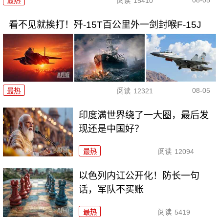
最热
阅读
15410
看不见就挨打！歼-15T百公里外一剑封喉F-15J
08-05
最热
阅读
12321
印度满世界绕了一大圈，最后发
现还是中国好？
最热
阅读
12094
以色列内讧公开化！防长一句
话，军队不买账
最热
阅读
5419