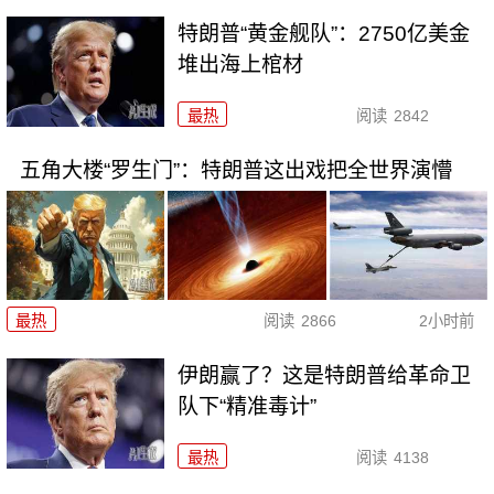
特朗普“黄金舰队”：2750亿美金
堆出海上棺材
最热
阅读
2842
五角大楼“罗生门”：特朗普这出戏把全世界演懵
最热
阅读
2866
2小时前
伊朗赢了？这是特朗普给革命卫
队下“精准毒计”
最热
阅读
4138