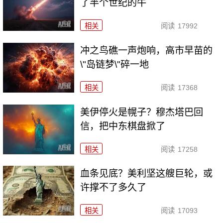
了半个世纪的牛
相关
阅读
17992
冲之鸟礁一声炮响，高市早苗的
\"岛链梦\"碎一地
相关
阅读
17368
美伊停火是幌子？穆杰塔巴回
信，把中东棋盘掀了
相关
阅读
17258
血条见底？美利坚这艘巨轮，或
许撑不了多久了
相关
阅读
17093