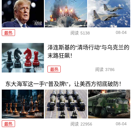
08-04
最热
阅读
5138
泽连斯基的“清场行动”与乌克兰的
末路狂飙！
最热
阅读
3786
东大海军这一手\"普及牌\"，让美西方彻底破防！
08-04
最热
阅读
22956