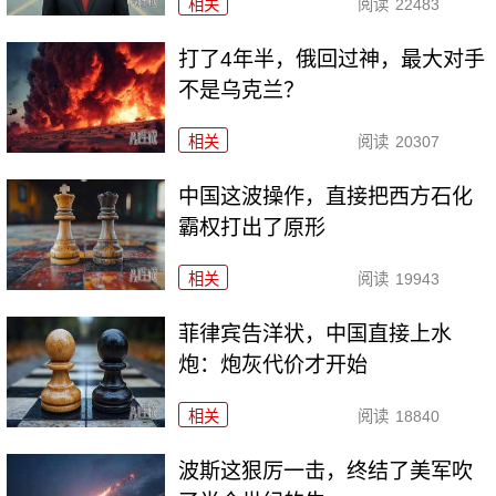
相关
阅读
22483
打了4年半，俄回过神，最大对手
不是乌克兰？
相关
阅读
20307
中国这波操作，直接把西方石化
霸权打出了原形
相关
阅读
19943
菲律宾告洋状，中国直接上水
炮：炮灰代价才开始
相关
阅读
18840
波斯这狠厉一击，终结了美军吹