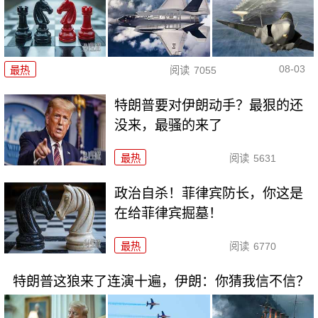
08-03
最热
阅读
7055
特朗普要对伊朗动手？最狠的还
没来，最骚的来了
最热
阅读
5631
政治自杀！菲律宾防长，你这是
在给菲律宾掘墓！
最热
阅读
6770
特朗普这狼来了连演十遍，伊朗：你猜我信不信？