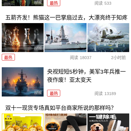
最热
阅读
533
五箭齐发！熊猫这一巴掌扇过去，大漂亮终于知疼
最热
阅读
18037
2小时前
央视短短5秒钟，美军3年兵推一
夜作废！亚太变天
最热
阅读
13189
双十一现货专场真如平台商家所说的那样吗？