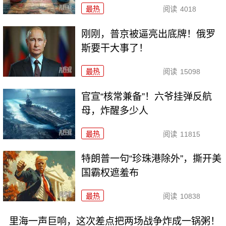
最热
阅读
4018
刚刚，普京被逼亮出底牌！俄罗
斯要干大事了！
最热
阅读
15098
官宣“核常兼备”！六爷挂弹反航
母，炸醒多少人
最热
阅读
11815
特朗普一句“珍珠港除外”，撕开美
国霸权遮羞布
最热
阅读
10838
里海一声巨响，这次差点把两场战争炸成一锅粥！