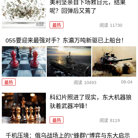
美利坚亲自下场救日元，结果
呢？回弹后又蔫了
最热
阅读
11730
055要迎来最强对手？东瀛万吨新驱已上船台！
08-04
最热
阅读
10493
科幻片照进了现实，东大机器狼
驮着武器冲锋！
最热
阅读
8119
千机压境：俄乌战场上的\"蜂群\"博弈与东大启示