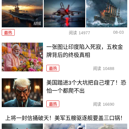
08-03
最热
阅读
14977
一张图让印度陷入死寂，五枚金
牌背后的终极真相
最热
阅读
10488
美国踏进3个大坑把自己埋了！恐
怕一个都爬不出
最热
阅读
16690
上将一封信捅破天！美军五艘驱逐舰要盖三口锅！