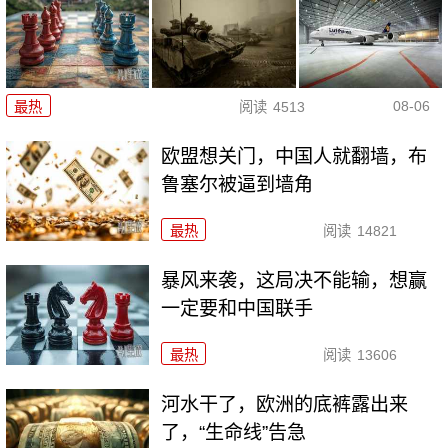
08-06
最热
阅读
4513
欧盟想关门，中国人就翻墙，布
鲁塞尔被逼到墙角
最热
阅读
14821
暴风来袭，这局决不能输，想赢
一定要和中国联手
最热
阅读
13606
河水干了，欧洲的底裤露出来
了，“生命线”告急