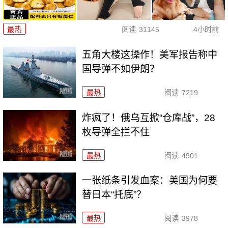
最热
阅读
31145
4小时前
五角大楼这操作！美军报告称中
国导弹不如伊朗？
最热
阅读
7219
炸疯了！俄乌互掀“仓库战”，28
枚导弹全拦不住
最热
阅读
4901
一张纸条引发血案：美国为何要
替日本“托底”？
最热
阅读
3978