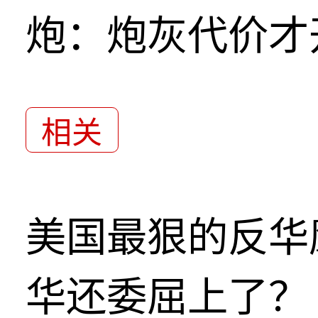
炮：炮灰代价才
相关
美国最狠的反华
华还委屈上了？