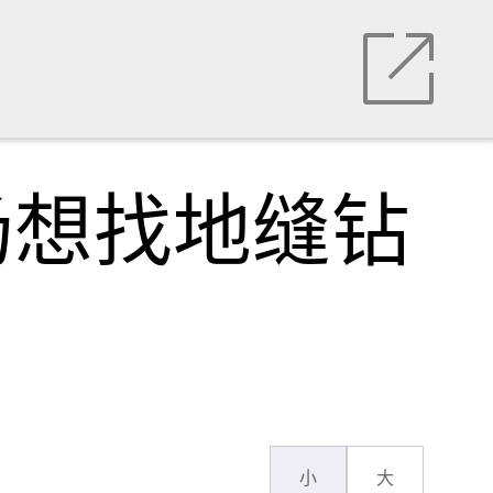
场想找地缝钻
小
大