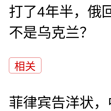
打了4年半，俄
不是乌克兰？
相关
菲律宾告洋状，