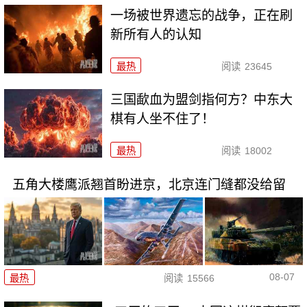
一场被世界遗忘的战争，正在刷
新所有人的认知
最热
阅读
23645
三国歃血为盟剑指何方？中东大
棋有人坐不住了！
最热
阅读
18002
五角大楼鹰派翘首盼进京，北京连门缝都没给留
08-07
最热
阅读
15566