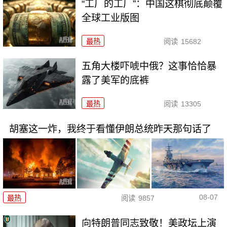
“工厂的工厂”：中国这棋彻底颠覆
全球工业版图
最热
阅读
15682
五角大楼吓唬中俄？这事恰恰暴
露了美军的底裤
最热
阅读
13305
胡塞这一炸，我终于看懂伊朗总统昨天那句话了
08-07
最热
阅读
9857
向特朗普同志致敬！美政坛上演