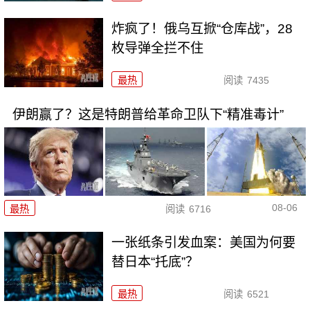
炸疯了！俄乌互掀“仓库战”，28
枚导弹全拦不住
最热
阅读
7435
伊朗赢了？这是特朗普给革命卫队下“精准毒计”
08-06
最热
阅读
6716
一张纸条引发血案：美国为何要
替日本“托底”？
最热
阅读
6521