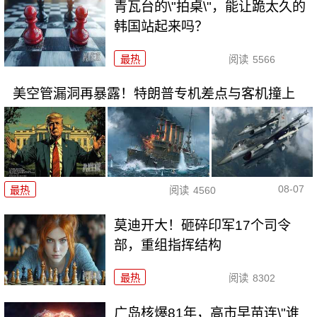
青瓦台的\"拍桌\"，能让跪太久的
韩国站起来吗？
最热
阅读
5566
美空管漏洞再暴露！特朗普专机差点与客机撞上
08-07
最热
阅读
4560
莫迪开大！砸碎印军17个司令
部，重组指挥结构
最热
阅读
8302
广岛核爆81年，高市早苗连\"谁