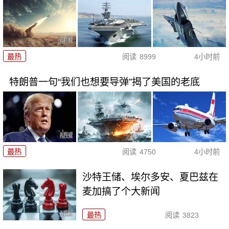
最热
阅读
8999
4小时前
特朗普一句“我们也想要导弹”揭了美国的老底
最热
阅读
4750
4小时前
沙特王储、埃尔多安、夏巴兹在
麦加搞了个大新闻
最热
阅读
3823