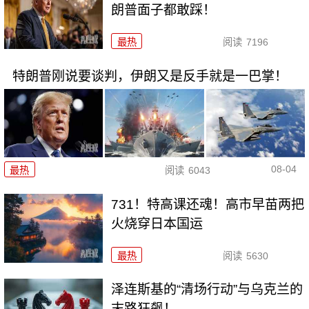
朗普面子都敢踩！
最热
阅读
7196
特朗普刚说要谈判，伊朗又是反手就是一巴掌！
08-04
最热
阅读
6043
731！特高课还魂！高市早苗两把
火烧穿日本国运
最热
阅读
5630
泽连斯基的“清场行动”与乌克兰的
末路狂飙！