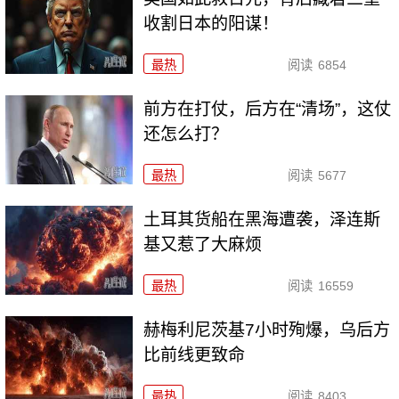
收割日本的阳谋！
最热
阅读
6854
前方在打仗，后方在“清场”，这仗
还怎么打？
最热
阅读
5677
土耳其货船在黑海遭袭，泽连斯
基又惹了大麻烦
最热
阅读
16559
赫梅利尼茨基7小时殉爆，乌后方
比前线更致命
最热
阅读
8403