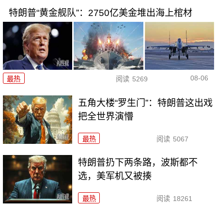
特朗普“黄金舰队”：2750亿美金堆出海上棺材
08-06
最热
阅读
5269
五角大楼“罗生门”：特朗普这出戏
把全世界演懵
最热
阅读
5067
特朗普扔下两条路，波斯都不
选，美军机又被揍
最热
阅读
18261