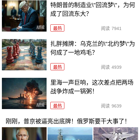
特朗普的制造业\"回流梦\"，为何
成了回流东大？
最热
阅读
7941
扎胖摊牌：乌克兰的\"北约梦\"为
何成了一地鸡毛？
最热
阅读
4939
里海一声巨响，这次差点把两场
战争炸成一锅粥！
最热
阅读
9639
刚刚，普京被逼亮出底牌！俄罗斯要干大事了！