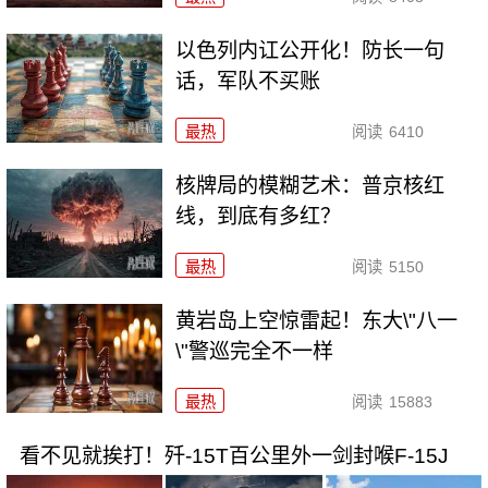
以色列内讧公开化！防长一句
话，军队不买账
最热
阅读
6410
核牌局的模糊艺术：普京核红
线，到底有多红？
最热
阅读
5150
黄岩岛上空惊雷起！东大\"八一
\"警巡完全不一样
最热
阅读
15883
看不见就挨打！歼-15T百公里外一剑封喉F-15J