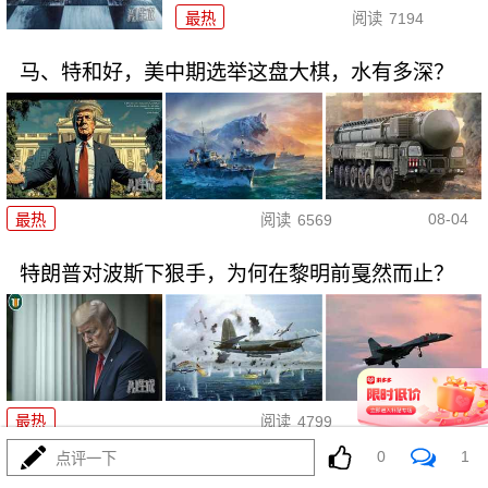
最热
阅读
7194
马、特和好，美中期选举这盘大棋，水有多深？
08-04
最热
阅读
6569
特朗普对波斯下狠手，为何在黎明前戛然而止？
08-04
最热
阅读
4799
0
1
点评一下
055要迎来最强对手？东瀛万吨新驱已上船台！