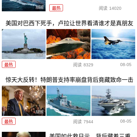
最热
阅读
14020
美国对巴西下死手，卢拉让世界看清谁才是真朋友
08-05
最热
阅读
8329
惊天大反转！特朗普支持率崩盘背后竟藏致命一击
08-05
最热
阅读
7944
美国如此救日元，背后藏着三重