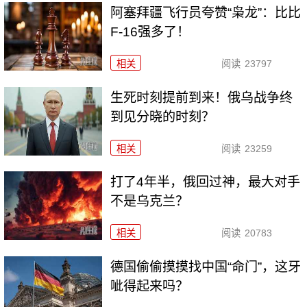
阿塞拜疆飞行员夸赞“枭龙”：比比
F-16强多了！
相关
阅读
23797
生死时刻提前到来！俄乌战争终
到见分晓的时刻？
相关
阅读
23259
打了4年半，俄回过神，最大对手
不是乌克兰？
相关
阅读
20783
德国偷偷摸摸找中国“命门”，这牙
呲得起来吗？