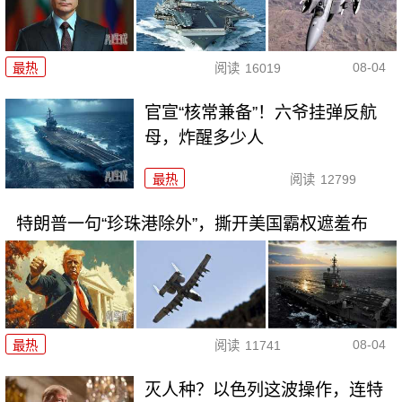
08-04
最热
阅读
16019
官宣“核常兼备”！六爷挂弹反航
母，炸醒多少人
最热
阅读
12799
特朗普一句“珍珠港除外”，撕开美国霸权遮羞布
08-04
最热
阅读
11741
灭人种？以色列这波操作，连特