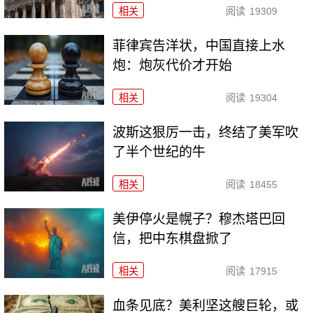
相关
阅读
19309
菲律宾告洋状，中国直接上水
炮：炮灰代价才开始
相关
阅读
19304
波斯这狠厉一击，终结了美军吹
了半个世纪的牛
相关
阅读
18455
美伊停火是幌子？穆杰塔巴回
信，把中东棋盘掀了
相关
阅读
17915
血条见底？美利坚这艘巨轮，或