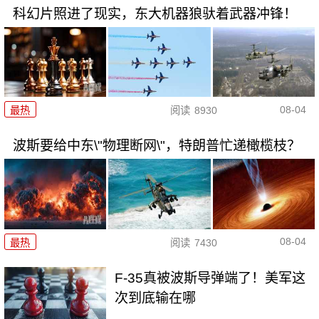
科幻片照进了现实，东大机器狼驮着武器冲锋！
08-04
最热
阅读
8930
波斯要给中东\"物理断网\"，特朗普忙递橄榄枝？
08-04
最热
阅读
7430
F-35真被波斯导弹端了！美军这
次到底输在哪