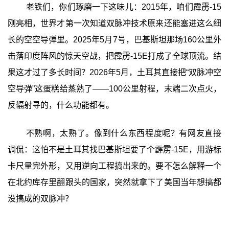
老铁们，你们琢磨一下这味儿：2015年，咱们霹雳-15
刚亮相，世界才第一次知道双脉冲技术原来还能塞进这么细
长的空空导弹里。2025年5月7号，巴基斯坦那场160公里外
击落印度阵风的惊天空战，把霹雳-15E打成了全球顶流。结
果这才过了多长时间？2026年5月，土耳其直接把“双脉冲空
空导弹”这蛋糕给蒸熟了——100公里射程，末端二次点火，
反辐射寻的，什么功能都有。
不熟啊，太熟了。像到什么东西程度呢？有网友直接
调侃：这怕不是土耳其找巴基斯坦要了个霹雳-15E，用游标
卡尺量完外形，又用逆向工程搞出来的。要不怎么解释一个
在北约库存里翻跟头的国家，突然就拿下了美国当年想搞都
没搞成的双脉冲？