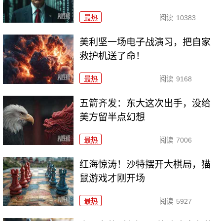
最热
阅读
10383
美利坚一场电子战演习，把自家
救护机送了命！
最热
阅读
9168
五箭齐发：东大这次出手，没给
美方留半点幻想
最热
阅读
7006
红海惊涛！沙特摆开大棋局，猫
鼠游戏才刚开场
最热
阅读
5927