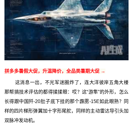
拼多多暑假大促，升温降价，全品类暑期大促 →
这消息一出，不光军迷圈炸了，连大洋彼岸五角大楼
那帮搞技术评估的都得揉揉眼：哎？这“游隼”的外形，怎么
长得跟中国歼-20肚子底下挂的那个霹雳-15E如此眼熟？同
样的四片梯形弹翼加十字形尾舵，同样的主动雷达导引头加
双脉冲发动机。