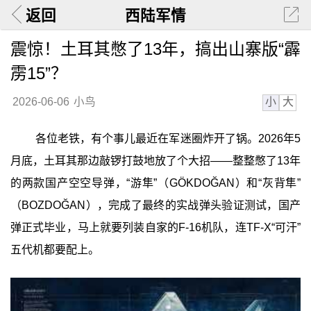
返回
西陆军情
震惊！土耳其憋了13年，搞出山寨版“霹
雳15”？
小
大
2026-06-06
小鸟
各位老铁，有个事儿最近在军迷圈炸开了锅。2026年5
月底，土耳其那边敲锣打鼓地放了个大招——整整憋了13年
的两款国产空空导弹，“游隼”（GÖKDOĞAN）和“灰背隼”
（BOZDOĞAN），完成了最终的实战弹头验证测试，国产
弹正式毕业，马上就要列装自家的F-16机队，连TF-X“可汗”
五代机都要配上。