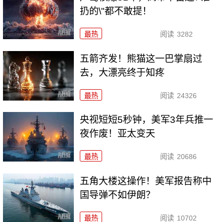
扔的\"都不敢提！
最热
阅读
3282
五箭齐发！熊猫这一巴掌扇过
去，大漂亮终于知疼
最热
阅读
24326
央视短短5秒钟，美军3年兵推一
夜作废！亚太变天
最热
阅读
20686
五角大楼这操作！美军报告称中
国导弹不如伊朗？
最热
阅读
10702