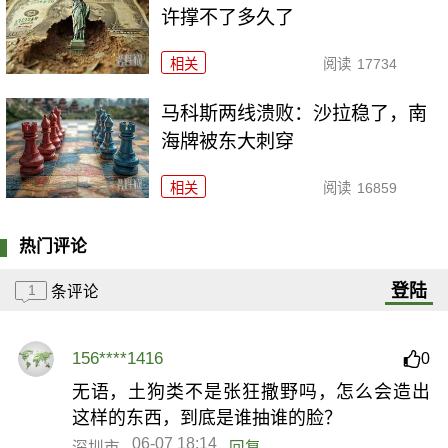
许撑不了多久了
相关
阅读
17734
马科斯两线溃败：沙拉稳了，南
海牌被东大刺穿
相关
阅读
16859
热门评论
登陆
1
条评论
156****1416
0
无语，土狗类不是张狂撒野吗，怎么会造出
这样的东西，到底是谁抽谁的脸？
06-07 18:14
深圳市
回复