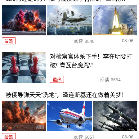
08-06
最热
阅读
8548
对检察官体系下手！李在明要打
破\"青瓦台魔咒\"
最热
阅读
6654
被俄导弹天天“洗地”，泽连斯基还在做着美梦！
08-06
最热
阅读
6057