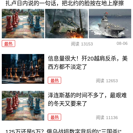
扎卢日内说的一句话，把北约的脸按在地上摩擦
08-06
最热
阅读
13153
信息量很大！歼20越肩反杀，美
西方都不淡定了
最热
阅读
12653
泽连斯基的时间不多了，最艰难
的冬天又要来了
最热
阅读
11136
125万还是5万？俄乌战损数字背后的\"三国杀\"