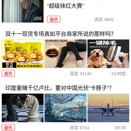
“超级抹红大赛”
最热
阅读
9845
双十一现货专场真如平台商家所说的那样吗？
最热
阅读
31145
4小时前
印度豪赌千亿卢比，要对中国光伏“卡脖子”？
08-08
最热
阅读
8714