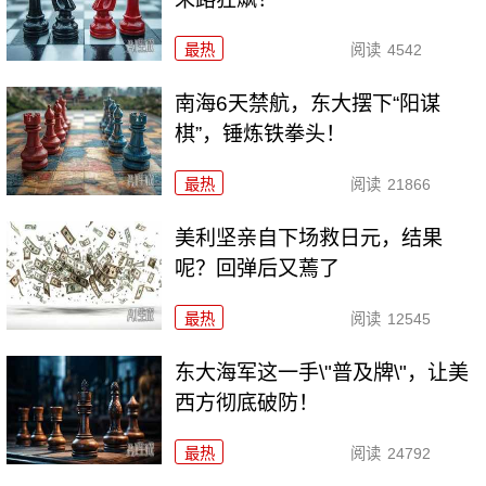
最热
阅读
4542
南海6天禁航，东大摆下“阳谋
棋”，锤炼铁拳头！
最热
阅读
21866
美利坚亲自下场救日元，结果
呢？回弹后又蔫了
最热
阅读
12545
东大海军这一手\"普及牌\"，让美
西方彻底破防！
最热
阅读
24792