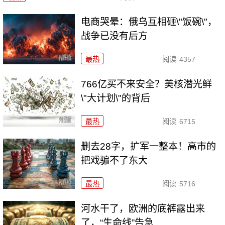
电商哭晕：俄乌互相砸\"饭碗\"，
战争已没有后方
最热
阅读
4357
766亿买不来安全？美核潜光鲜
\"大计划\"的背后
最热
阅读
6715
删去28字，扩军一整本！高市的
把戏骗不了东大
最热
阅读
5716
河水干了，欧洲的底裤露出来
了，“生命线”告急