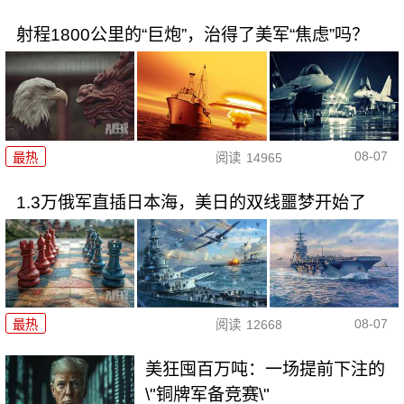
射程1800公里的“巨炮”，治得了美军“焦虑”吗？
08-07
最热
阅读
14965
1.3万俄军直插日本海，美日的双线噩梦开始了
08-07
最热
阅读
12668
美狂囤百万吨：一场提前下注的
\"铜牌军备竞赛\"