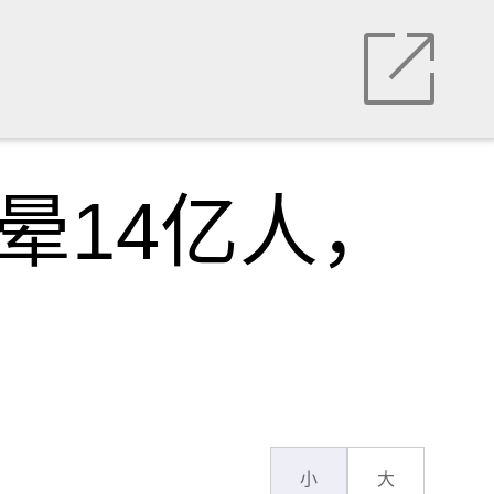
晕14亿人，
小
大