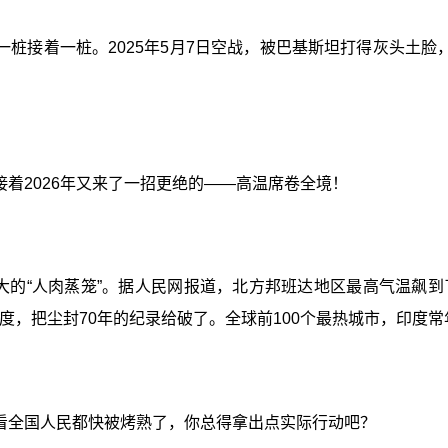
桩接着一桩。2025年5月7日空战，被巴基斯坦打得灰头土脸
着2026年又来了一招更绝的——高温席卷全境！
巨大的“人肉蒸笼”。据人民网报道，北方邦班达地区最高气温飙到
度，把尘封70年的纪录给破了。全球前100个最热城市，印度常
看全国人民都快被烤熟了，你总得拿出点实际行动吧？