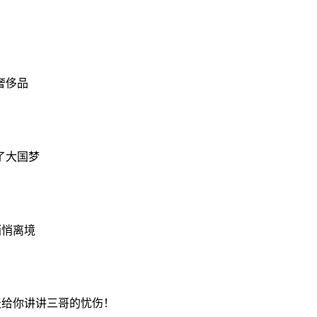
奢侈品
了大国梦
悄悄离境
天给你讲讲三哥的忧伤！