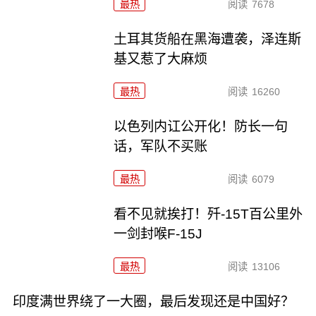
最热
阅读
7678
土耳其货船在黑海遭袭，泽连斯
基又惹了大麻烦
最热
阅读
16260
以色列内讧公开化！防长一句
话，军队不买账
最热
阅读
6079
看不见就挨打！歼-15T百公里外
一剑封喉F-15J
最热
阅读
13106
印度满世界绕了一大圈，最后发现还是中国好？