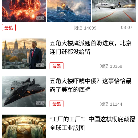
08-07
最热
阅读
14099
五角大楼鹰派翘首盼进京，北京
连门缝都没给留
最热
阅读
13358
五角大楼吓唬中俄？这事恰恰暴
露了美军的底裤
最热
阅读
11144
“工厂的工厂”：中国这棋彻底颠覆
全球工业版图