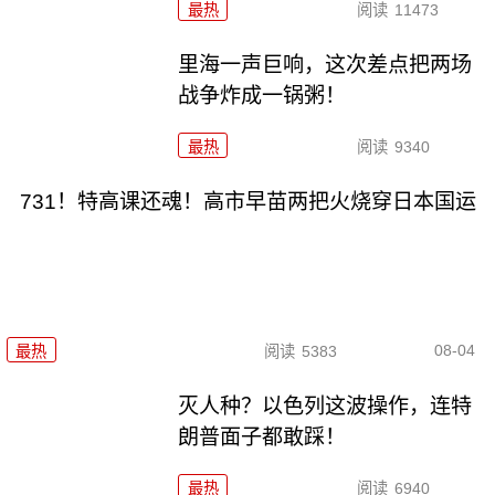
最热
阅读
11473
里海一声巨响，这次差点把两场
战争炸成一锅粥！
最热
阅读
9340
731！特高课还魂！高市早苗两把火烧穿日本国运
08-04
最热
阅读
5383
灭人种？以色列这波操作，连特
朗普面子都敢踩！
最热
阅读
6940