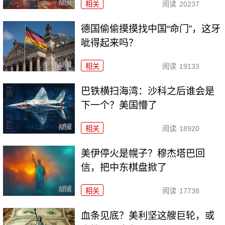
相关
阅读
20237
德国偷偷摸摸找中国“命门”，这牙
呲得起来吗？
相关
阅读
19133
巴铁横扫海湾：沙科之后谁会是
下一个？美国懵了
相关
阅读
18920
美伊停火是幌子？穆杰塔巴回
信，把中东棋盘掀了
相关
阅读
17738
血条见底？美利坚这艘巨轮，或