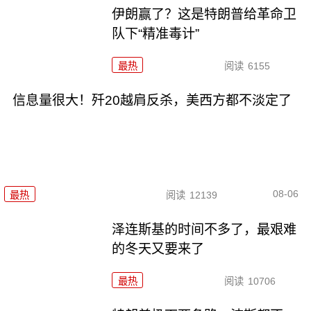
伊朗赢了？这是特朗普给革命卫
队下“精准毒计”
最热
阅读
6155
信息量很大！歼20越肩反杀，美西方都不淡定了
08-06
最热
阅读
12139
泽连斯基的时间不多了，最艰难
的冬天又要来了
最热
阅读
10706