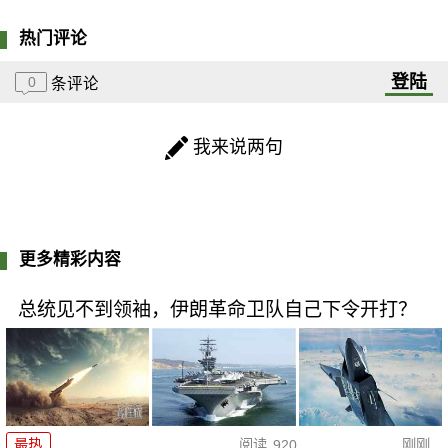
热门评论
登陆
0
条评论
我来说两句
更多精彩内容
总统见不到领袖，伊朗革命卫队自己下令开打？
最热
阅读
920
刚刚