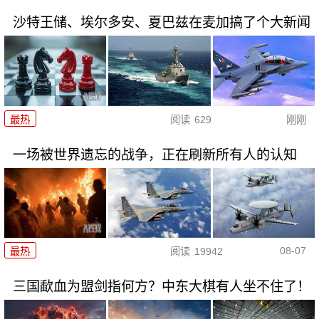
沙特王储、埃尔多安、夏巴兹在麦加搞了个大新闻
最热
阅读
629
刚刚
一场被世界遗忘的战争，正在刷新所有人的认知
08-07
最热
阅读
19942
三国歃血为盟剑指何方？中东大棋有人坐不住了！