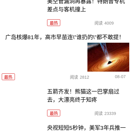
美空管漏洞再暴露！特朗普专机
差点与客机撞上
最热
阅读
4009
广岛核爆81年，高市早苗连\"谁扔的\"都不敢提！
08-07
最热
阅读
2812
五箭齐发！熊猫这一巴掌扇过
去，大漂亮终于知疼
最热
阅读
23339
央视短短5秒钟，美军3年兵推一