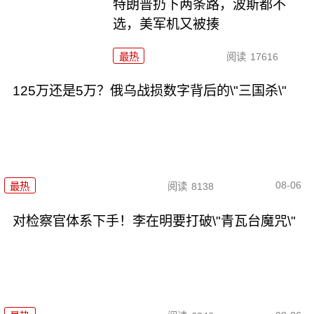
特朗普扔下两条路，波斯都不
选，美军机又被揍
最热
阅读
17616
125万还是5万？俄乌战损数字背后的\"三国杀\"
08-06
最热
阅读
8138
对检察官体系下手！李在明要打破\"青瓦台魔咒\"