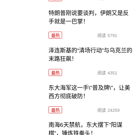
特朗普刚说要谈判，伊朗又是反
手就是一巴掌！
最热
阅读
5791
泽连斯基的“清场行动”与乌克兰的
末路狂飙！
最热
阅读
4351
东大海军这一手\"普及牌\"，让美
西方彻底破防！
最热
阅读
24259
南海6天禁航，东大摆下“阳谋
棋”，锤炼铁拳头！