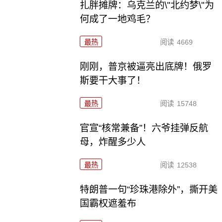
扎胖摊牌：乌克兰的\"北约梦\"为
何成了一地鸡毛？
最热
阅读
4669
刚刚，普京被逼亮出底牌！俄罗
斯要干大事了！
最热
阅读
15748
官宣“核常兼备”！六爷挂弹反航
母，炸醒多少人
最热
阅读
12538
特朗普一句“珍珠港除外”，撕开美
国霸权遮羞布