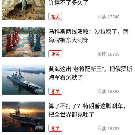
许撑不了多久了
相关
阅读
17546
马科斯两线溃败：沙拉稳了，南
海牌被东大刺穿
相关
阅读
16708
黄海这出“老将配新王”，把俄罗斯
海军看沉默了
相关
阅读
16388
算了不打了？特朗普这脚刹车，
把全世界都晃吐了
相关
阅读
15763