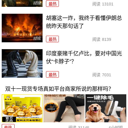
最热
阅读
13101
胡塞这一炸，我终于看懂伊朗总
统昨天那句话了
最热
阅读
8139
印度豪赌千亿卢比，要对中国光
伏“卡脖子”？
最热
阅读
7031
双十一现货专场真如平台商家所说的那样吗？
最热
阅读
31145
4小时前