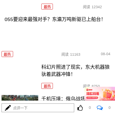
最热
阅读
12342
055要迎来最强对手？东瀛万吨新驱已上船台！
08-04
最热
阅读
11163
科幻片照进了现实，东大机器狼
驮着武器冲锋！
最热
阅读
8750
千机压境：俄乌战场上的\"蜂群
\"博弈与东大启示
0
0
点评一下