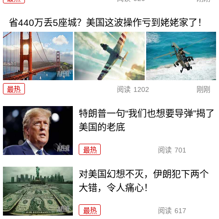
省440万丢5座城？美国这波操作亏到姥姥家了！
最热
阅读
1202
刚刚
特朗普一句“我们也想要导弹”揭了
美国的老底
最热
阅读
701
对美国幻想不灭，伊朗犯下两个
大错，令人痛心！
最热
阅读
617