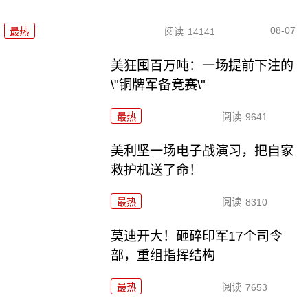
08-07
最热
阅读
14141
美狂囤百万吨：一场提前下注的
\"铜牌军备竞赛\"
最热
阅读
9641
美利坚一场电子战演习，把自家
救护机送了命！
最热
阅读
8310
莫迪开大！砸碎印军17个司令
部，重组指挥结构
最热
阅读
7653