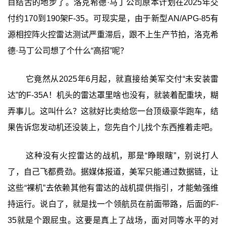
目结舌的地步了。洛克希德·马丁公司原本计划在2025年交
付约170到190架F-35。可现实是，由于新型AN/APG-85有
源相控阵火控雷达测试严重滞后，跟不上生产节拍，洛克希
德·马丁公司想了个什么“高招”呢？
它竟然从2025年6月起，就直接给美军交付“未安装雷
达”的F-35A！机头的雷达罩里啥也没有，就装着配重块，糊
弄事儿。这叫什么？这就好比卖给您一台顶级豪华跑车，结
果告诉您发动机还没装上，您先自个儿找个东西推着走吧。
这种没有火控雷达的战机，那是“睁眼瞎”，别说打人
了，自己飞都费劲。据媒体报道，美军只能通过数据链，让
这些“裸机”去依赖其他有雷达的战机提供指引，才能勉强维
持运行。说白了，就是找一个领航员在前面带路，后面的F-
35就是个跟屁虫。这要是真上了战场，面对同等水平的对