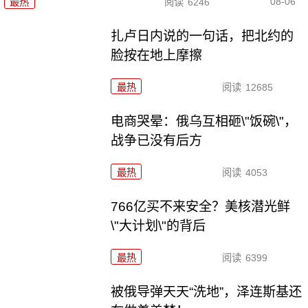
08-06
最热
阅读
6246
扎卢日内说的一句话，把北约的
脸按在地上摩擦
最热
阅读
12685
电商哭晕：俄乌互相砸\"饭碗\"，
战争已没有后方
最热
阅读
4053
766亿买不来安全？美核潜光鲜
\"大计划\"的背后
最热
阅读
6399
被俄导弹天天“洗地”，泽连斯基还