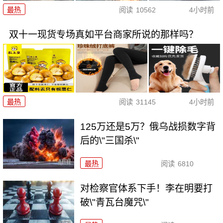
最热
阅读
10562
4小时前
双十一现货专场真如平台商家所说的那样吗？
最热
阅读
31145
4小时前
125万还是5万？俄乌战损数字背
后的\"三国杀\"
最热
阅读
6810
对检察官体系下手！李在明要打
破\"青瓦台魔咒\"