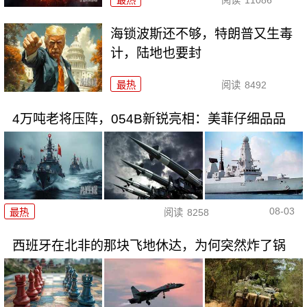
最热
阅读
11086
海锁波斯还不够，特朗普又生毒
计，陆地也要封
最热
阅读
8492
4万吨老将压阵，054B新锐亮相：美菲仔细品品
08-03
最热
阅读
8258
西班牙在北非的那块飞地休达，为何突然炸了锅