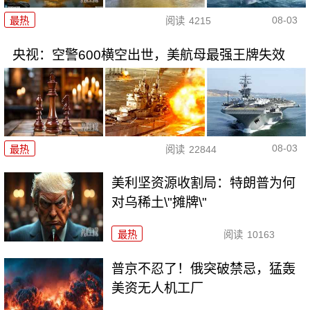
08-03
最热
阅读
4215
央视：空警600横空出世，美航母最强王牌失效
08-03
最热
阅读
22844
美利坚资源收割局：特朗普为何
对乌稀土\"摊牌\"
最热
阅读
10163
普京不忍了！俄突破禁忌，猛轰
美资无人机工厂