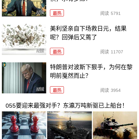
最热
阅读
5791
美利坚亲自下场救日元，结果
呢？回弹后又蔫了
最热
阅读
11707
特朗普对波斯下狠手，为何在黎
明前戛然而止？
最热
阅读
3954
055要迎来最强对手？东瀛万吨新驱已上船台！