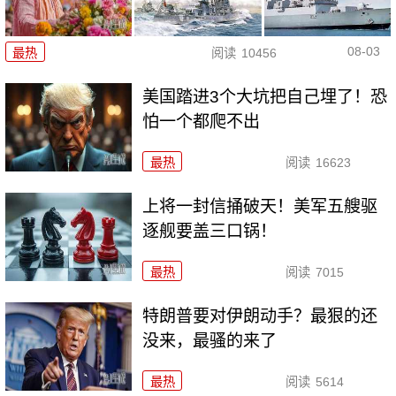
08-03
最热
阅读
10456
美国踏进3个大坑把自己埋了！恐
怕一个都爬不出
最热
阅读
16623
上将一封信捅破天！美军五艘驱
逐舰要盖三口锅！
最热
阅读
7015
特朗普要对伊朗动手？最狠的还
没来，最骚的来了
最热
阅读
5614