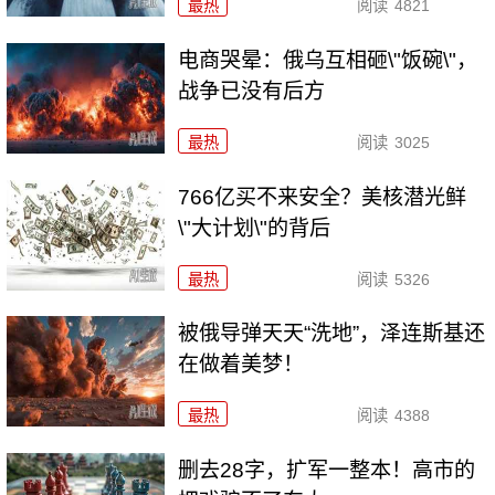
最热
阅读
4821
电商哭晕：俄乌互相砸\"饭碗\"，
战争已没有后方
最热
阅读
3025
766亿买不来安全？美核潜光鲜
\"大计划\"的背后
最热
阅读
5326
被俄导弹天天“洗地”，泽连斯基还
在做着美梦！
最热
阅读
4388
删去28字，扩军一整本！高市的