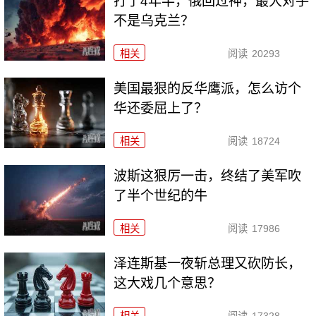
打了4年半，俄回过神，最大对手
不是乌克兰？
相关
阅读
20293
美国最狠的反华鹰派，怎么访个
华还委屈上了？
相关
阅读
18724
波斯这狠厉一击，终结了美军吹
了半个世纪的牛
相关
阅读
17986
泽连斯基一夜斩总理又砍防长，
这大戏几个意思？
相关
阅读
17328