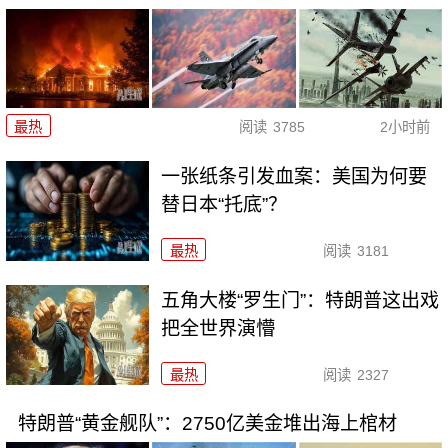
最热
阅读
3785
2小时前
一张纸条引发血案：美国为何要
替日本“托底”？
最热
阅读
3181
五角大楼“罗生门”：特朗普这出戏
把全世界演懵
最热
阅读
2327
特朗普“黄金舰队”：2750亿美金堆出海上棺材