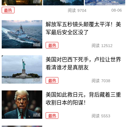
08-06
最热
阅读
9704
解放军五秒镜头颠覆太平洋！美
军最后安全区没了
最热
阅读
12512
美国对巴西下死手，卢拉让世界
看清谁才是真朋友
最热
阅读
7038
美国如此救日元，背后藏着三重
收割日本的阳谋！
最热
阅读
5553