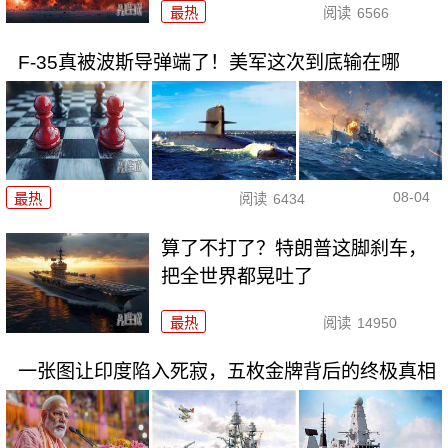
最热
阅读
6566
F-35真被波斯导弹端了！美军这次到底输在哪
08-04
最热
阅读
6434
算了不打了？特朗普这脚刹车，
把全世界都晃吐了
最热
阅读
14950
一张图让印度陷入死寂，五枚金牌背后的终极真相