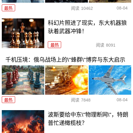
08-04
最热
阅读
10462
科幻片照进了现实，东大机器狼
驮着武器冲锋！
最热
阅读
8091
千机压境：俄乌战场上的\"蜂群\"博弈与东大启示
08-04
最热
阅读
7848
波斯要给中东\"物理断网\"，特朗
普忙递橄榄枝？