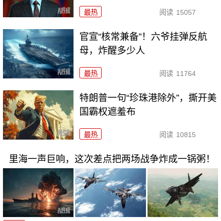
最热
阅读
15057
官宣“核常兼备”！六爷挂弹反航
母，炸醒多少人
最热
阅读
11764
特朗普一句“珍珠港除外”，撕开美
国霸权遮羞布
最热
阅读
10815
里海一声巨响，这次差点把两场战争炸成一锅粥！