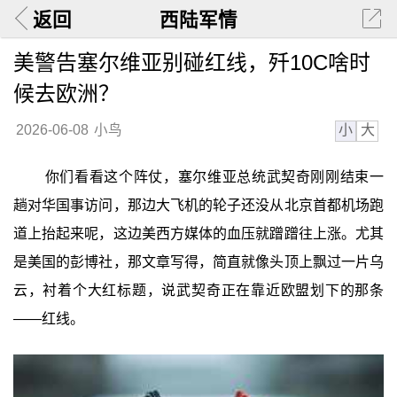
返回
西陆军情
美警告塞尔维亚别碰红线，歼10C啥时
候去欧洲？
小
大
2026-06-08
小鸟
你们看看这个阵仗，塞尔维亚总统武契奇刚刚结束一
趟对华国事访问，那边大飞机的轮子还没从北京首都机场跑
道上抬起来呢，这边美西方媒体的血压就蹭蹭往上涨。尤其
是美国的彭博社，那文章写得，简直就像头顶上飘过一片乌
云，衬着个大红标题，说武契奇正在靠近欧盟划下的那条
——红线。