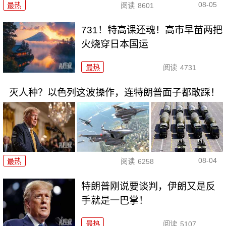
08-05
最热
阅读
8601
731！特高课还魂！高市早苗两把
火烧穿日本国运
最热
阅读
4731
灭人种？以色列这波操作，连特朗普面子都敢踩！
08-04
最热
阅读
6258
特朗普刚说要谈判，伊朗又是反
手就是一巴掌！
最热
阅读
5107