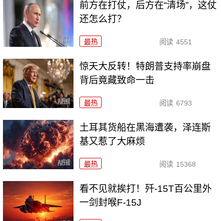
前方在打仗，后方在“清场”，这仗
还怎么打？
最热
阅读
4551
惊天大反转！特朗普支持率崩盘
背后竟藏致命一击
最热
阅读
6793
土耳其货船在黑海遭袭，泽连斯
基又惹了大麻烦
最热
阅读
15368
看不见就挨打！歼-15T百公里外
一剑封喉F-15J