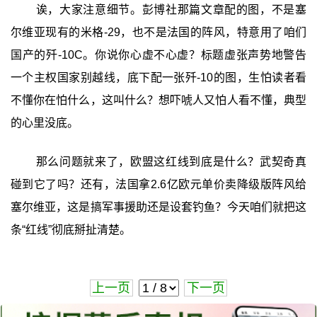
诶，大家注意细节。彭博社那篇文章配的图，不是塞
尔维亚现有的米格-29，也不是法国的阵风，特意用了咱们
国产的歼-10C。你说你心虚不心虚？标题虚张声势地警告
一个主权国家别越线，底下配一张歼-10的图，生怕读者看
不懂你在怕什么，这叫什么？想吓唬人又怕人看不懂，典型
的心里没底。
那么问题就来了，欧盟这红线到底是什么？武契奇真
碰到它了吗？还有，法国拿2.6亿欧元单价卖降级版阵风给
塞尔维亚，这是搞军事援助还是设套钓鱼？今天咱们就把这
条“红线”彻底掰扯清楚。
上一页
下一页