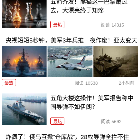
五箭齐发！熊猫这一巴掌扇过
去，大漂亮终于知疼
最热
阅读
14315
央视短短5秒钟，美军3年兵推一夜作废！亚太变天
最热
阅读
10538
2小时前
五角大楼这操作！美军报告称中
国导弹不如伊朗？
最热
阅读
5692
炸疯了！俄乌互掀“仓库战”，28枚导弹全拦不住