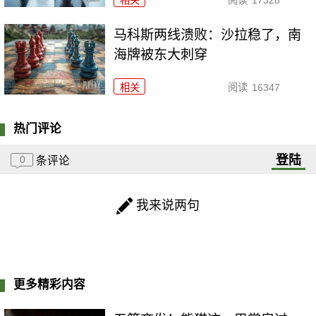
马科斯两线溃败：沙拉稳了，南
海牌被东大刺穿
相关
阅读
16347
热门评论
登陆
0
条评论
我来说两句
更多精彩内容