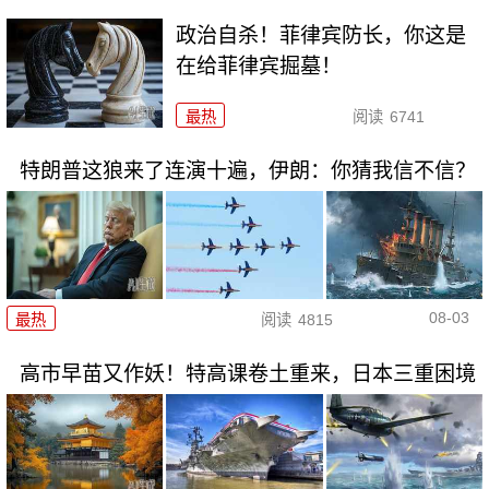
政治自杀！菲律宾防长，你这是
在给菲律宾掘墓！
最热
阅读
6741
特朗普这狼来了连演十遍，伊朗：你猜我信不信？
08-03
最热
阅读
4815
高市早苗又作妖！特高课卷土重来，日本三重困境