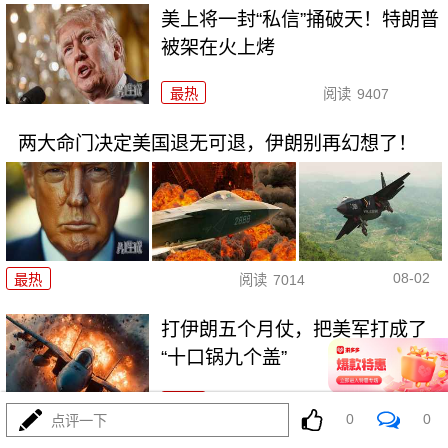
美上将一封“私信”捅破天！特朗普
被架在火上烤
最热
阅读
9407
两大命门决定美国退无可退，伊朗别再幻想了！
08-02
最热
阅读
7014
打伊朗五个月仗，把美军打成了
“十口锅九个盖”
最热
阅读
5486
0
0
点评一下