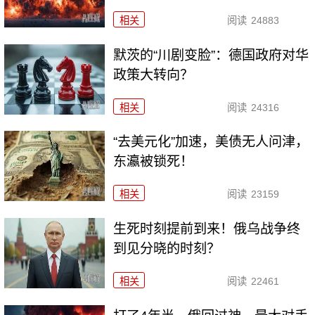
相关
阅读
24883
默茨的“川剧变脸”：德国政府对华
政策大转向？
相关
阅读
24316
“去美元化”加速，美债无人问津，
东瀛被锁死！
相关
阅读
23159
生死时刻提前到来！俄乌战争终
到见分晓的时刻？
相关
阅读
22461