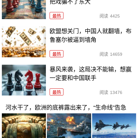
把戏骗不了东大
最热
阅读
4425
欧盟想关门，中国人就翻墙，布
鲁塞尔被逼到墙角
最热
阅读
14659
暴风来袭，这局决不能输，想赢
一定要和中国联手
最热
阅读
13476
河水干了，欧洲的底裤露出来了，“生命线”告急