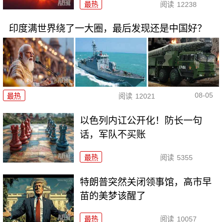
最热
阅读
12238
印度满世界绕了一大圈，最后发现还是中国好？
08-05
最热
阅读
12021
以色列内讧公开化！防长一句
话，军队不买账
最热
阅读
5355
特朗普突然关闭领事馆，高市早
苗的美梦该醒了
最热
阅读
10057