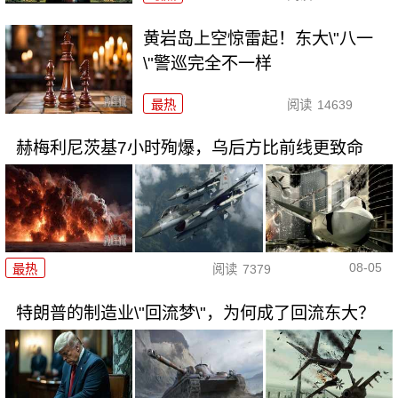
黄岩岛上空惊雷起！东大\"八一
\"警巡完全不一样
最热
阅读
14639
赫梅利尼茨基7小时殉爆，乌后方比前线更致命
08-05
最热
阅读
7379
特朗普的制造业\"回流梦\"，为何成了回流东大？