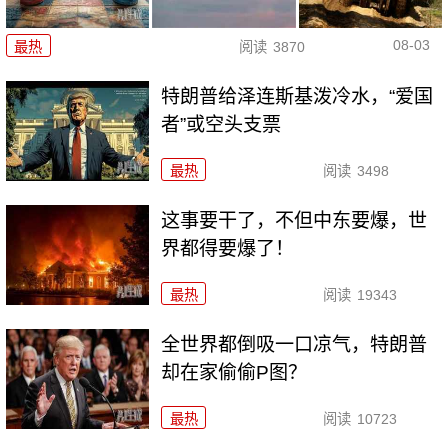
08-03
最热
阅读
3870
特朗普给泽连斯基泼冷水，“爱国
者”或空头支票
最热
阅读
3498
这事要干了，不但中东要爆，世
界都得要爆了！
最热
阅读
19343
全世界都倒吸一口凉气，特朗普
却在家偷偷P图？
最热
阅读
10723