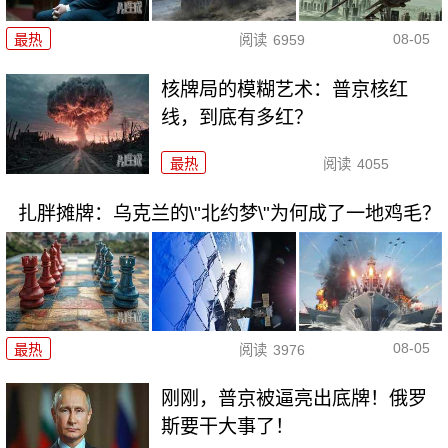
08-05
最热
阅读
6959
核牌局的模糊艺术：普京核红
线，到底有多红？
最热
阅读
4055
扎胖摊牌：乌克兰的\"北约梦\"为何成了一地鸡毛？
08-05
最热
阅读
3976
刚刚，普京被逼亮出底牌！俄罗
斯要干大事了！