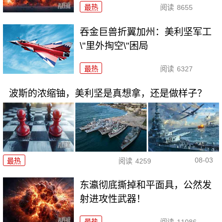
最热
阅读
8655
吞金巨兽折翼加州：美利坚军工
\"里外掏空\"困局
最热
阅读
6327
波斯的浓缩铀，美利坚是真想拿，还是做样子？
08-03
最热
阅读
4259
东瀛彻底撕掉和平面具，公然发
射进攻性武器！