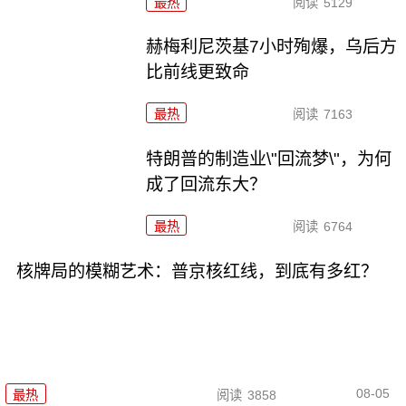
最热
阅读
5129
赫梅利尼茨基7小时殉爆，乌后方
比前线更致命
最热
阅读
7163
特朗普的制造业\"回流梦\"，为何
成了回流东大？
最热
阅读
6764
核牌局的模糊艺术：普京核红线，到底有多红？
08-05
最热
阅读
3858