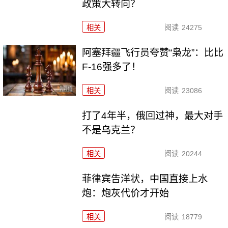
政策大转向？
相关
阅读
24275
阿塞拜疆飞行员夸赞“枭龙”：比比
F-16强多了！
相关
阅读
23086
打了4年半，俄回过神，最大对手
不是乌克兰？
相关
阅读
20244
菲律宾告洋状，中国直接上水
炮：炮灰代价才开始
相关
阅读
18779