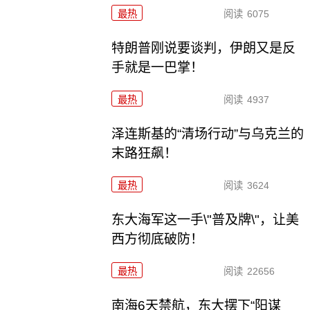
最热
阅读
6075
特朗普刚说要谈判，伊朗又是反
手就是一巴掌！
最热
阅读
4937
泽连斯基的“清场行动”与乌克兰的
末路狂飙！
最热
阅读
3624
东大海军这一手\"普及牌\"，让美
西方彻底破防！
最热
阅读
22656
南海6天禁航，东大摆下“阳谋