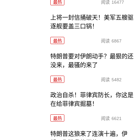
最热
阅读
16477
上将一封信捅破天！美军五艘驱
逐舰要盖三口锅！
最热
阅读
6867
特朗普要对伊朗动手？最狠的还
没来，最骚的来了
最热
阅读
5482
政治自杀！菲律宾防长，你这是
在给菲律宾掘墓！
最热
阅读
6621
特朗普这狼来了连演十遍，伊