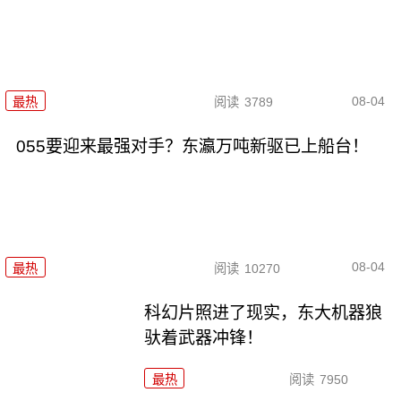
08-04
最热
阅读
3789
055要迎来最强对手？东瀛万吨新驱已上船台！
08-04
最热
阅读
10270
科幻片照进了现实，东大机器狼
驮着武器冲锋！
最热
阅读
7950