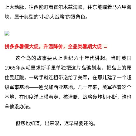
上大动脉，往西能盯着霍尔木兹海峡，往东能瞄着马六甲海
峡，属于典型的“小岛大战略”的狠角色。
拼多多暑假大促，升温降价，全品类暑期大促 →
这个岛的故事要从上世纪六十年代讲起。当时英国
1965年从毛里求斯手里单独把这片岛礁划走，把岛上的原
住民赶跑，一转手就连租带送给了美军，在那儿建了一个超
级军事基地——迪戈加西亚基地。几十年来，美军靠着这个
基地，在印度洋上横着走，核潜艇、战略轰炸机不断，谁也
拿他没办法。
但您也知道，出来混，迟早是要还的。