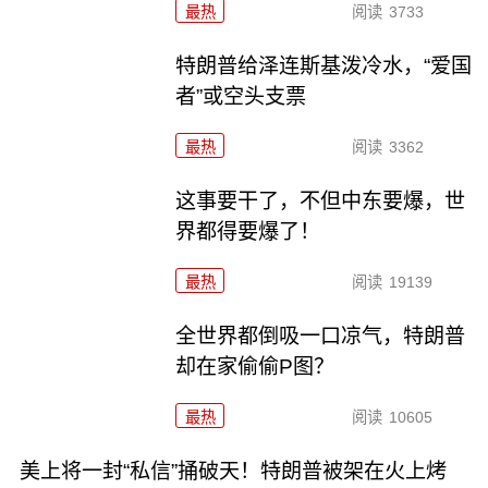
最热
阅读
3733
特朗普给泽连斯基泼冷水，“爱国
者”或空头支票
最热
阅读
3362
这事要干了，不但中东要爆，世
界都得要爆了！
最热
阅读
19139
全世界都倒吸一口凉气，特朗普
却在家偷偷P图？
最热
阅读
10605
美上将一封“私信”捅破天！特朗普被架在火上烤