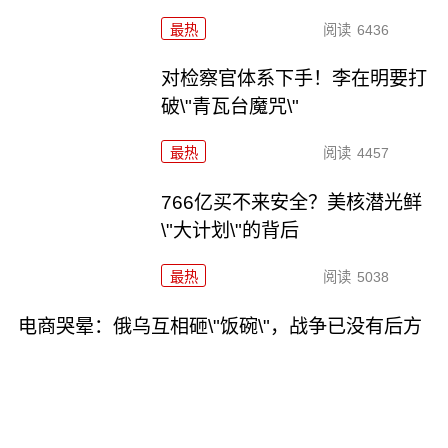
最热
阅读
6436
对检察官体系下手！李在明要打
破\"青瓦台魔咒\"
最热
阅读
4457
766亿买不来安全？美核潜光鲜
\"大计划\"的背后
最热
阅读
5038
电商哭晕：俄乌互相砸\"饭碗\"，战争已没有后方