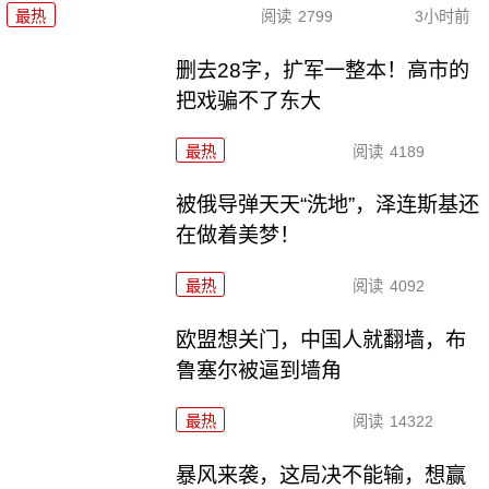
最热
阅读
2799
3小时前
删去28字，扩军一整本！高市的
把戏骗不了东大
最热
阅读
4189
被俄导弹天天“洗地”，泽连斯基还
在做着美梦！
最热
阅读
4092
欧盟想关门，中国人就翻墙，布
鲁塞尔被逼到墙角
最热
阅读
14322
暴风来袭，这局决不能输，想赢