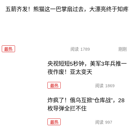
五箭齐发！熊猫这一巴掌扇过去，大漂亮终于知疼
最热
阅读
1789
刚刚
央视短短5秒钟，美军3年兵推一
夜作废！亚太变天
最热
阅读
1869
炸疯了！俄乌互掀“仓库战”，28
枚导弹全拦不住
最热
阅读
997