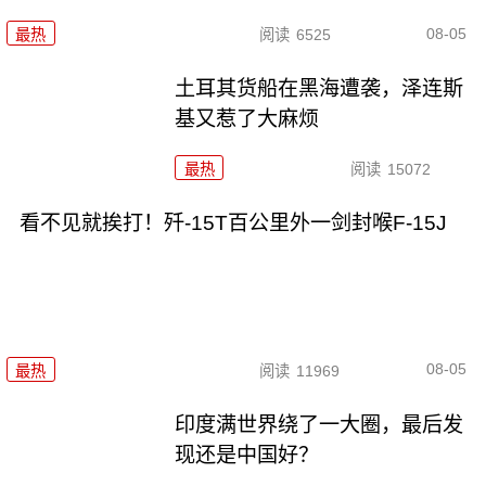
08-05
最热
阅读
6525
土耳其货船在黑海遭袭，泽连斯
基又惹了大麻烦
最热
阅读
15072
看不见就挨打！歼-15T百公里外一剑封喉F-15J
08-05
最热
阅读
11969
印度满世界绕了一大圈，最后发
现还是中国好？