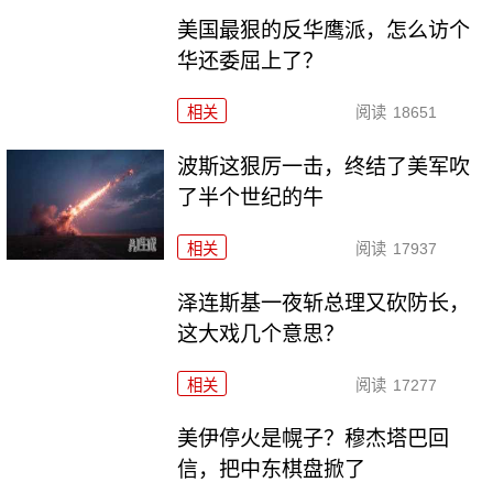
美国最狠的反华鹰派，怎么访个
华还委屈上了？
相关
阅读
18651
波斯这狠厉一击，终结了美军吹
了半个世纪的牛
相关
阅读
17937
泽连斯基一夜斩总理又砍防长，
这大戏几个意思？
相关
阅读
17277
美伊停火是幌子？穆杰塔巴回
信，把中东棋盘掀了