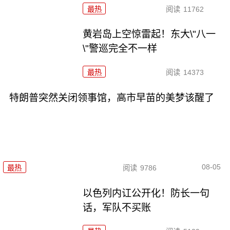
最热
阅读
11762
黄岩岛上空惊雷起！东大\"八一
\"警巡完全不一样
最热
阅读
14373
特朗普突然关闭领事馆，高市早苗的美梦该醒了
08-05
最热
阅读
9786
以色列内讧公开化！防长一句
话，军队不买账