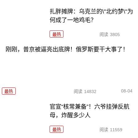
扎胖摊牌：乌克兰的\"北约梦\"为
何成了一地鸡毛？
最热
阅读
3805
刚刚，普京被逼亮出底牌！俄罗斯要干大事了！
08-04
最热
阅读
14832
官宣“核常兼备”！六爷挂弹反航
母，炸醒多少人
最热
阅读
11559