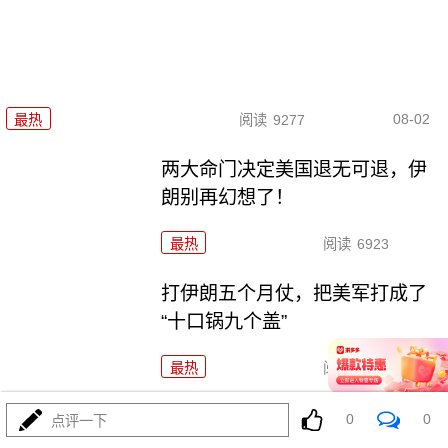
08-02
最热
阅读
9277
两大命门决定美国退无可退，伊
朗别再幻想了！
最热
阅读
6923
打伊朗五个月仗，把美军打成了
“十口锅九个盖”
最热
阅读
5370
特朗普要对伊朗“断气断电”？这豪
0
0
点评一下
赌让全球买单