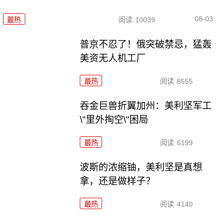
08-03
最热
阅读
10039
普京不忍了！俄突破禁忌，猛轰
美资无人机工厂
最热
阅读
8555
吞金巨兽折翼加州：美利坚军工
\"里外掏空\"困局
最热
阅读
6199
波斯的浓缩铀，美利坚是真想
拿，还是做样子？
最热
阅读
4140