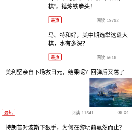
棋”，锤炼铁拳头！
最热
阅读
19792
马、特和好，美中期选举这盘大
棋，水有多深？
最热
阅读
5618
美利坚亲自下场救日元，结果呢？回弹后又蔫了
08-04
最热
阅读
11541
特朗普对波斯下狠手，为何在黎明前戛然而止？