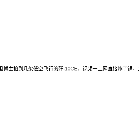
博主拍到几架低空飞行的歼-10CE，视频一上网直接炸了锅。大