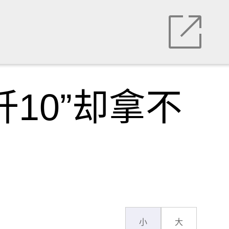
10”却拿不
小
大