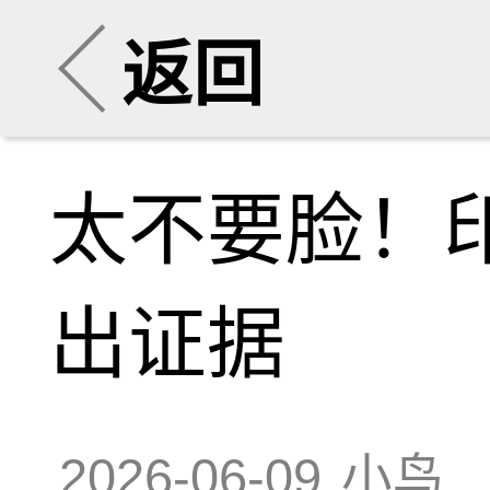
返回
太不要脸！印
出证据
2026-06-09
小鸟