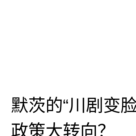
默茨的“川剧变
政策大转向？