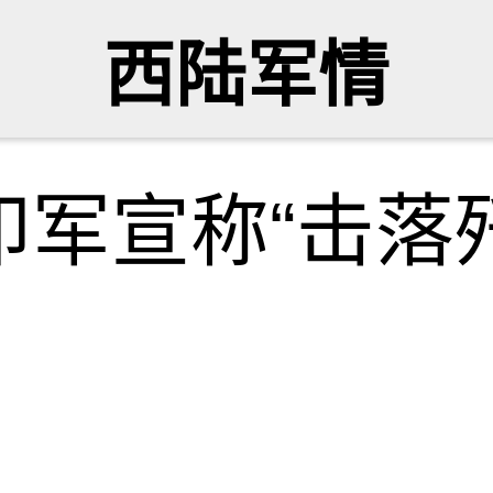
西陆军情
军宣称“击落歼