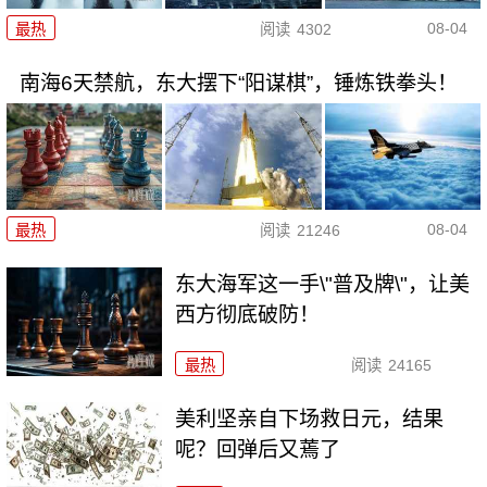
08-04
最热
阅读
4302
南海6天禁航，东大摆下“阳谋棋”，锤炼铁拳头！
08-04
最热
阅读
21246
东大海军这一手\"普及牌\"，让美
西方彻底破防！
最热
阅读
24165
美利坚亲自下场救日元，结果
呢？回弹后又蔫了