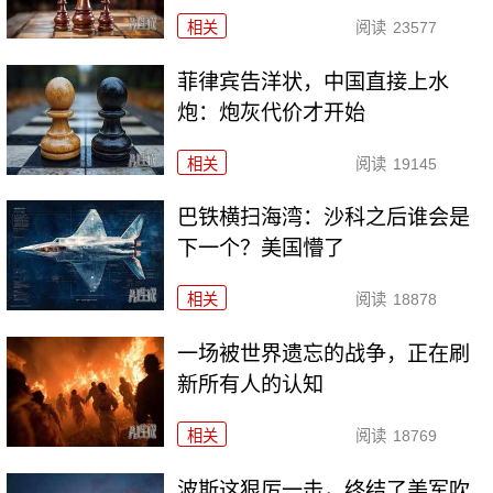
相关
阅读
23577
菲律宾告洋状，中国直接上水
炮：炮灰代价才开始
相关
阅读
19145
巴铁横扫海湾：沙科之后谁会是
下一个？美国懵了
相关
阅读
18878
一场被世界遗忘的战争，正在刷
新所有人的认知
相关
阅读
18769
波斯这狠厉一击，终结了美军吹