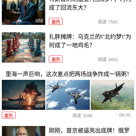
成了回流东大？
最热
阅读
7581
扎胖摊牌：乌克兰的\"北约梦\"为
何成了一地鸡毛？
最热
阅读
4601
里海一声巨响，这次差点把两场战争炸成一锅粥！
08-05
最热
阅读
9286
刚刚，普京被逼亮出底牌！俄罗