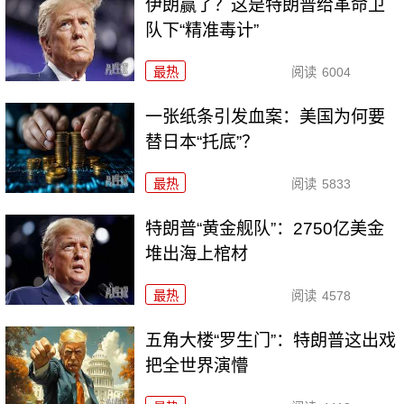
伊朗赢了？这是特朗普给革命卫
队下“精准毒计”
最热
阅读
6004
一张纸条引发血案：美国为何要
替日本“托底”？
最热
阅读
5833
特朗普“黄金舰队”：2750亿美金
堆出海上棺材
最热
阅读
4578
五角大楼“罗生门”：特朗普这出戏
把全世界演懵