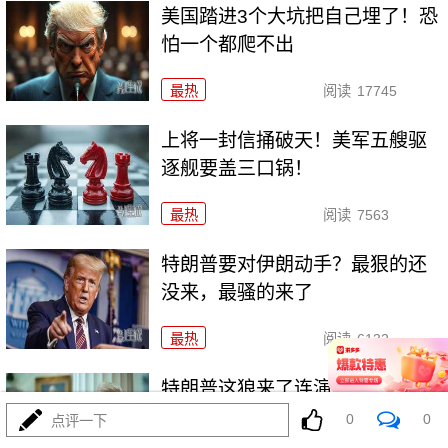
美国踏进3个大坑把自己埋了！恐
怕一个都爬不出
最热
阅读
17745
上将一封信捅破天！美军五艘驱
逐舰要盖三口锅！
最热
阅读
7563
特朗普要对伊朗动手？最狠的还
没来，最骚的来了
最热
阅读
6132
特朗普这狼来了连演十遍，伊
朗：你猜我信不信？
0
0
点评一下