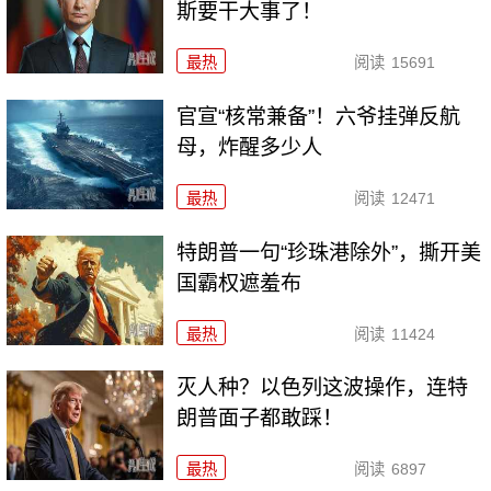
斯要干大事了！
最热
阅读
15691
官宣“核常兼备”！六爷挂弹反航
母，炸醒多少人
最热
阅读
12471
特朗普一句“珍珠港除外”，撕开美
国霸权遮羞布
最热
阅读
11424
灭人种？以色列这波操作，连特
朗普面子都敢踩！
最热
阅读
6897