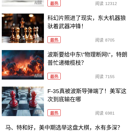
最热
阅读
12312
科幻片照进了现实，东大机器狼
驮着武器冲锋！
最热
阅读
8705
波斯要给中东\"物理断网\"，特朗
普忙递橄榄枝？
最热
阅读
7155
F-35真被波斯导弹端了！美军这
次到底输在哪
最热
阅读
6981
马、特和好，美中期选举这盘大棋，水有多深？