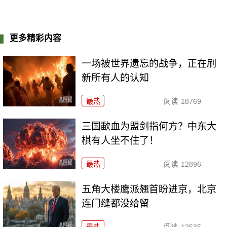
更多精彩内容
一场被世界遗忘的战争，正在刷
新所有人的认知
最热
阅读
18769
三国歃血为盟剑指何方？中东大
棋有人坐不住了！
最热
阅读
12896
五角大楼鹰派翘首盼进京，北京
连门缝都没给留
最热
阅读
12535