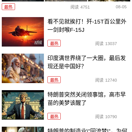
08-05
最热
阅读
4751
看不见就挨打！歼-15T百公里外
一剑封喉F-15J
最热
阅读
13037
印度满世界绕了一大圈，最后发
现还是中国好？
最热
阅读
12740
特朗普突然关闭领事馆，高市早
苗的美梦该醒了
最热
阅读
10790
特朗普的制造业\"回流梦\"，为何