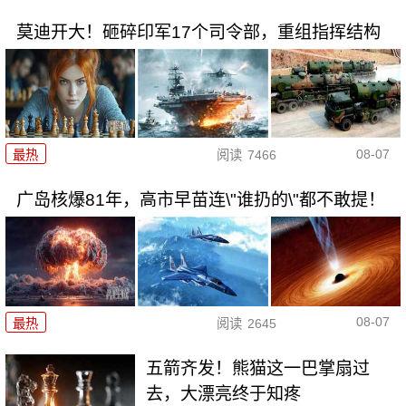
莫迪开大！砸碎印军17个司令部，重组指挥结构
08-07
最热
阅读
7466
广岛核爆81年，高市早苗连\"谁扔的\"都不敢提！
08-07
最热
阅读
2645
五箭齐发！熊猫这一巴掌扇过
去，大漂亮终于知疼