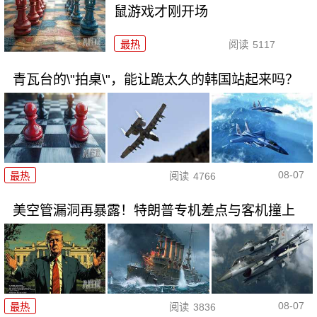
鼠游戏才刚开场
最热
阅读
5117
青瓦台的\"拍桌\"，能让跪太久的韩国站起来吗？
08-07
最热
阅读
4766
美空管漏洞再暴露！特朗普专机差点与客机撞上
08-07
最热
阅读
3836