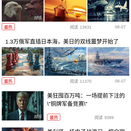
08-07
最热
阅读
13831
1.3万俄军直插日本海，美日的双线噩梦开始了
08-07
最热
阅读
11370
美狂囤百万吨：一场提前下注的
\"铜牌军备竞赛\"
最热
阅读
9389