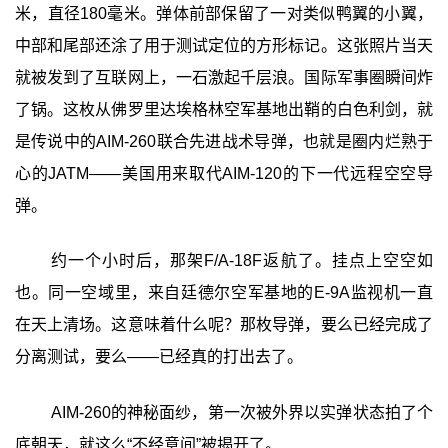
米，直径180毫米。弹体前部保留了一对类似鸭翼的小翼，
中部和尾部还涂了用于测试定位的方形标记。这张照片当天
就被发到了互联网上，一石激起千层浪。国际军事圈瞬间炸
了锅。这枚从佛罗里达埃格林空军基地出鞘的白色利剑，就
是传说中的AIM-260联合先进战术导弹，也就是圈内烂熟于
心的JATM——美国用来取代AIM-120的下一代远程空空导
弹。
约一个小时后，那架F/A-18F返航了。挂点上空空如
也。同一空域里，来自廷德尔空军基地的E-9A监视机一直
在天上清场。这意味着什么呢？那枚导弹，要么已经完成了
分离测试，要么——已经真的打出去了。
AIM-260的神秘面纱，第一次被外界以实弹状态拍了个
底朝天，就这么“不经意间”被揭开了。