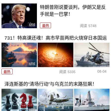
特朗普刚说要谈判，伊朗又是反
手就是一巴掌！
最热
阅读
5748
731！特高课还魂！高市早苗两把火烧穿日本国运
08-04
最热
阅读
5335
泽连斯基的“清场行动”与乌克兰的末路狂飙！