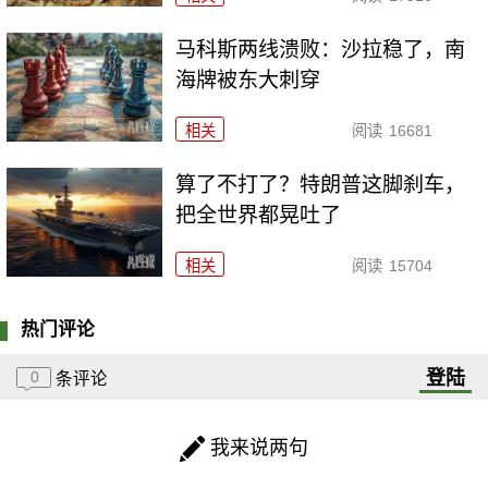
马科斯两线溃败：沙拉稳了，南
海牌被东大刺穿
相关
阅读
16681
算了不打了？特朗普这脚刹车，
把全世界都晃吐了
相关
阅读
15704
热门评论
登陆
0
条评论
我来说两句