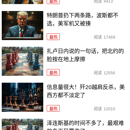
最热
阅读
4413
特朗普扔下两条路，波斯都不
选，美军机又被揍
最热
阅读
17469
扎卢日内说的一句话，把北约的
脸按在地上摩擦
最热
阅读
12556
信息量很大！歼20越肩反杀，美
西方都不淡定了
最热
阅读
12010
泽连斯基的时间不多了，最艰难