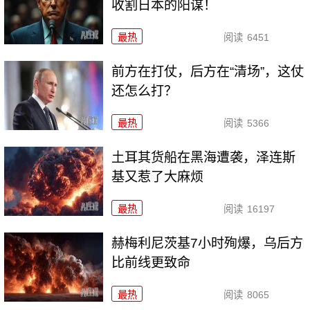
收割日本的阳谋！
最热
阅读
6451
前方在打仗，后方在“清场”，这仗
还怎么打？
最热
阅读
5366
土耳其货船在黑海遭袭，泽连斯
基又惹了大麻烦
最热
阅读
16197
赫梅利尼茨基7小时殉爆，乌后方
比前线更致命
最热
阅读
8065