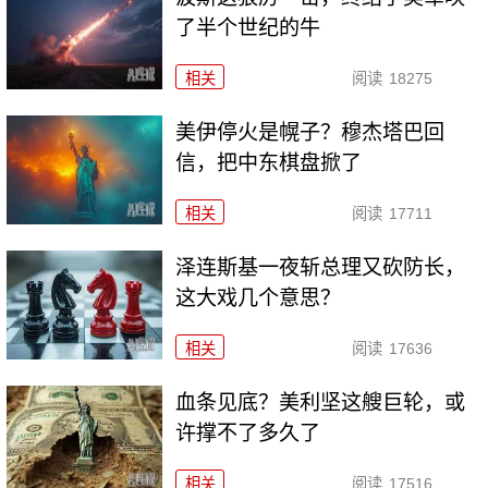
了半个世纪的牛
相关
阅读
18275
美伊停火是幌子？穆杰塔巴回
信，把中东棋盘掀了
相关
阅读
17711
泽连斯基一夜斩总理又砍防长，
这大戏几个意思？
相关
阅读
17636
血条见底？美利坚这艘巨轮，或
许撑不了多久了
相关
阅读
17516