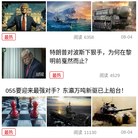
08-04
最热
阅读
6358
特朗普对波斯下狠手，为何在黎
明前戛然而止？
最热
阅读
4529
055要迎来最强对手？东瀛万吨新驱已上船台！
08-04
最热
阅读
11130