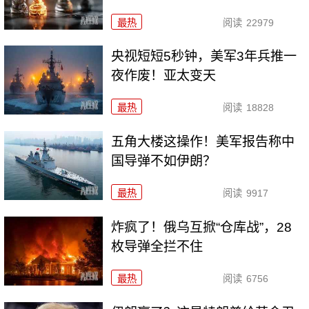
最热
阅读
22979
央视短短5秒钟，美军3年兵推一
夜作废！亚太变天
最热
阅读
18828
五角大楼这操作！美军报告称中
国导弹不如伊朗？
最热
阅读
9917
炸疯了！俄乌互掀“仓库战”，28
枚导弹全拦不住
最热
阅读
6756