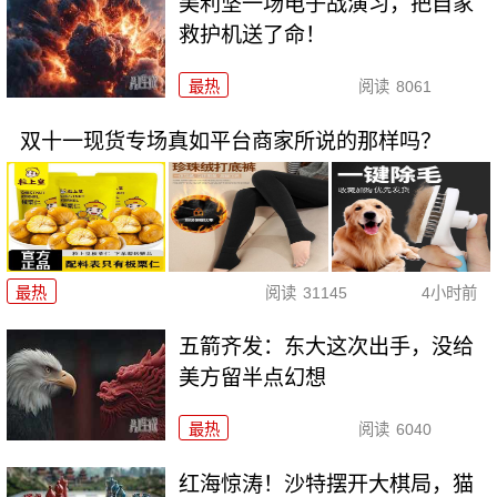
美利坚一场电子战演习，把自家
救护机送了命！
最热
阅读
8061
双十一现货专场真如平台商家所说的那样吗？
最热
阅读
31145
4小时前
五箭齐发：东大这次出手，没给
美方留半点幻想
最热
阅读
6040
红海惊涛！沙特摆开大棋局，猫