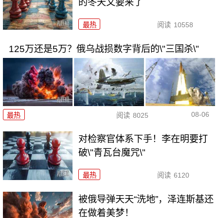
的冬天又要来了
最热
阅读
10558
125万还是5万？俄乌战损数字背后的\"三国杀\"
08-06
最热
阅读
8025
对检察官体系下手！李在明要打
破\"青瓦台魔咒\"
最热
阅读
6120
被俄导弹天天“洗地”，泽连斯基还
在做着美梦！