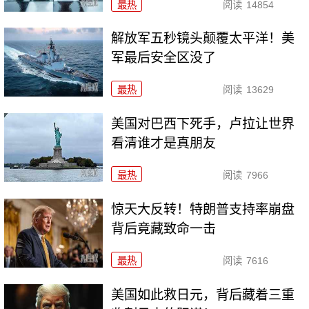
最热
阅读
14854
解放军五秒镜头颠覆太平洋！美
军最后安全区没了
最热
阅读
13629
美国对巴西下死手，卢拉让世界
看清谁才是真朋友
最热
阅读
7966
惊天大反转！特朗普支持率崩盘
背后竟藏致命一击
最热
阅读
7616
美国如此救日元，背后藏着三重