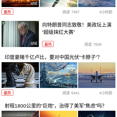
最热
阅读
7487
4小时前
向特朗普同志致敬！美政坛上演
“超级抹红大赛”
最热
阅读
7658
印度豪赌千亿卢比，要对中国光伏“卡脖子”？
最热
阅读
6441
4小时前
射程1800公里的“巨炮”，治得了美军“焦虑”吗？