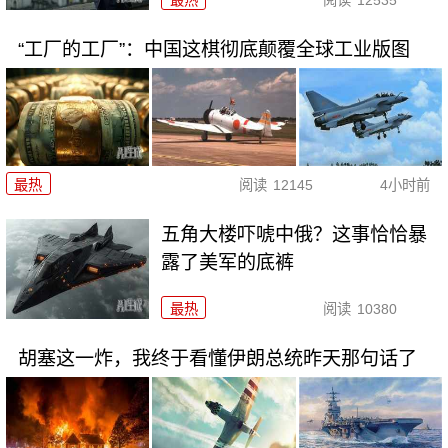
“工厂的工厂”：中国这棋彻底颠覆全球工业版图
最热
阅读
12145
4小时前
五角大楼吓唬中俄？这事恰恰暴
露了美军的底裤
最热
阅读
10380
胡塞这一炸，我终于看懂伊朗总统昨天那句话了