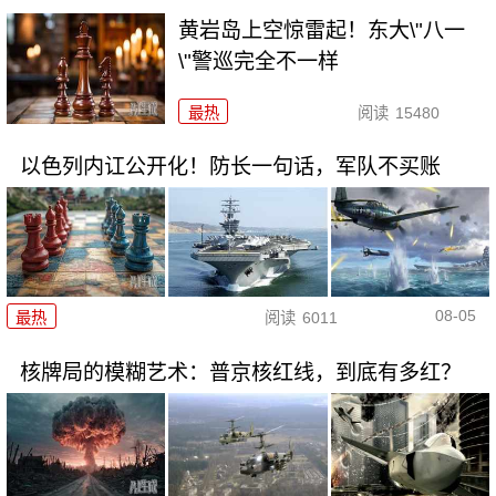
黄岩岛上空惊雷起！东大\"八一
\"警巡完全不一样
最热
阅读
15480
以色列内讧公开化！防长一句话，军队不买账
08-05
最热
阅读
6011
核牌局的模糊艺术：普京核红线，到底有多红？