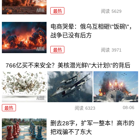
最热
阅读
5629
电商哭晕：俄乌互相砸\"饭碗\"，
战争已没有后方
最热
阅读
3971
766亿买不来安全？美核潜光鲜\"大计划\"的背后
08-06
最热
阅读
6323
删去28字，扩军一整本！高市的
把戏骗不了东大