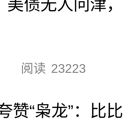
速，美债无人问津，
阅读
23223
夸赞“枭龙”：比比