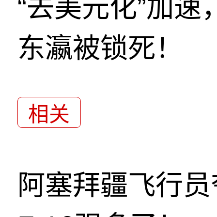
“去美元化”加
东瀛被锁死！
相关
阿塞拜疆飞行员