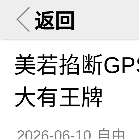
返回
美若掐断G
大有王牌
2026-06-10
自由