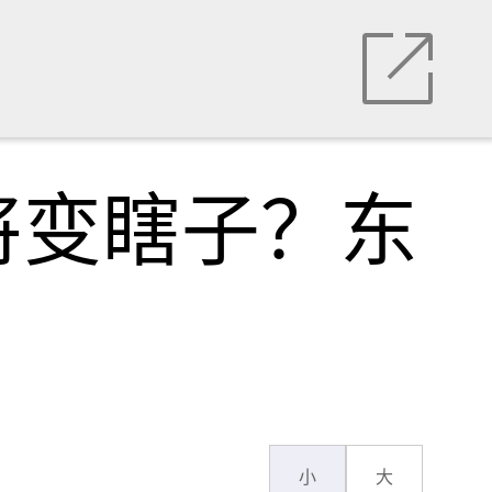
将变瞎子？东
小
大