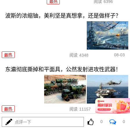
最热
阅读
6396
波斯的浓缩铀，美利坚是真想拿，还是做样子？
08-03
最热
阅读
4348
东瀛彻底撕掉和平面具，公然发射进攻性武器！
08-03
最热
阅读
11157
0
0
点评一下
海锁波斯还不够，特朗普又生毒