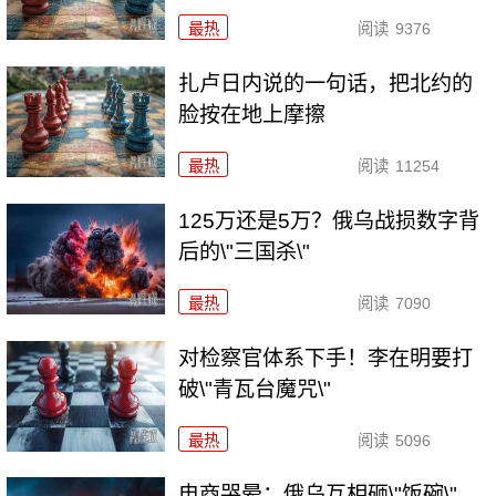
最热
阅读
9376
扎卢日内说的一句话，把北约的
脸按在地上摩擦
最热
阅读
11254
125万还是5万？俄乌战损数字背
后的\"三国杀\"
最热
阅读
7090
对检察官体系下手！李在明要打
破\"青瓦台魔咒\"
最热
阅读
5096
电商哭晕：俄乌互相砸\"饭碗\"，