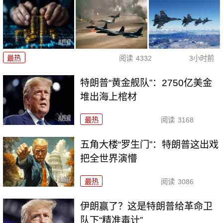
最热
阅读
4332
3小时前
特朗普“黄金舰队”：2750亿美金
堆出海上棺材
最热
阅读
3168
五角大楼“罗生门”：特朗普这出戏
把全世界演懵
最热
阅读
3086
伊朗赢了？这是特朗普给革命卫
队下“精准毒计”