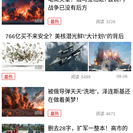
战争已没有后方
最热
阅读
3226
766亿买不来安全？美核潜光鲜\"大计划\"的背后
08-06
最热
阅读
5499
被俄导弹天天“洗地”，泽连斯基还
在做着美梦！
最热
阅读
4671
删去28字，扩军一整本！高市的