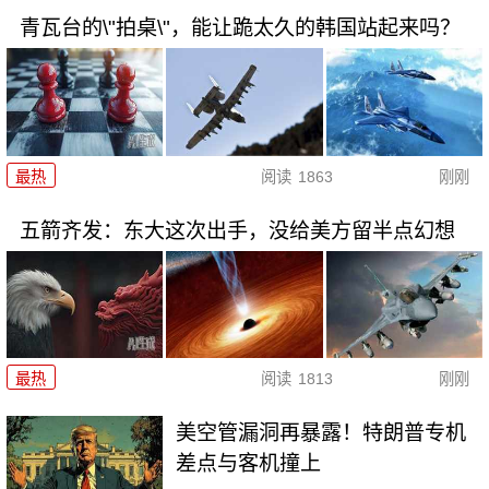
青瓦台的\"拍桌\"，能让跪太久的韩国站起来吗？
最热
阅读
1863
刚刚
五箭齐发：东大这次出手，没给美方留半点幻想
最热
阅读
1813
刚刚
美空管漏洞再暴露！特朗普专机
差点与客机撞上