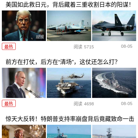
美国如此救日元，背后藏着三重收割日本的阳谋！
08-05
最热
阅读
5715
前方在打仗，后方在“清场”，这仗还怎么打？
08-05
最热
阅读
4698
惊天大反转！特朗普支持率崩盘背后竟藏致命一击