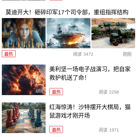
莫迪开大！砸碎印军17个司令部，重组指挥结构
最热
阅读
3472
刚刚
美利坚一场电子战演习，把自家
救护机送了命！
最热
阅读
2298
红海惊涛！沙特摆开大棋局，猫
鼠游戏才刚开场
最热
阅读
1971