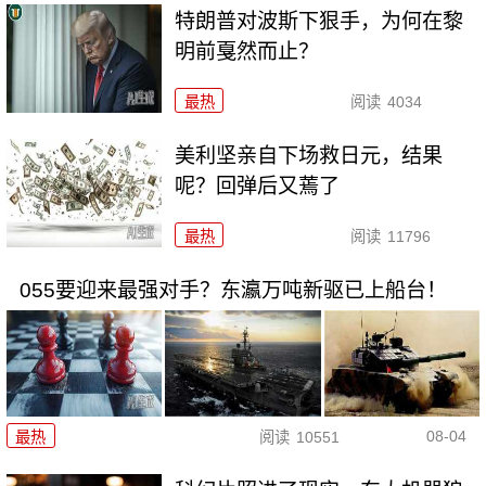
特朗普对波斯下狠手，为何在黎
明前戛然而止？
最热
阅读
4034
美利坚亲自下场救日元，结果
呢？回弹后又蔫了
最热
阅读
11796
055要迎来最强对手？东瀛万吨新驱已上船台！
08-04
最热
阅读
10551