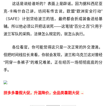
这话是说给谁听的？表面上是辟谣。因为据科西尼亚
克-卡梅什自己讲，坊间有传言说，欧盟“欧洲安全行动”
（SAFE）计划贷给波兰的钱，最终都会折成装备送给基
辅。所以他必须公开把话说死——这笔钱“百分之百”只用于
波兰军队的采购，法律怎么规定的，就怎么执行。
各位看官，你可能觉得这只是一次正常的外交澄清。
但把时间线拉长来看，你就会发现，波兰和乌克兰这对曾经
“同穿一条裤子”的难兄难弟，正在经历一场彻彻底底的分
手。
拼多多暑假大促，升温降价，全品类暑期大促 →