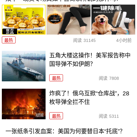
最热
阅读
31145
4小时前
五角大楼这操作！美军报告称中
国导弹不如伊朗？
最热
阅读
7808
炸疯了！俄乌互掀“仓库战”，28
枚导弹全拦不住
最热
阅读
5311
一张纸条引发血案：美国为何要替日本“托底”？