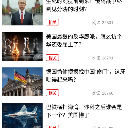
生死时刻提前到来！俄乌战争终
到见分晓的时刻？
相关
阅读
22531
美国最狠的反华鹰派，怎么访个
华还委屈上了？
相关
阅读
18791
德国偷偷摸摸找中国“命门”，这牙
呲得起来吗？
相关
阅读
18766
巴铁横扫海湾：沙科之后谁会是
下一个？美国懵了