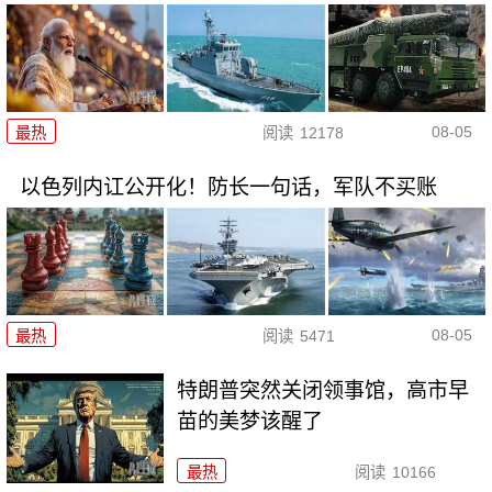
08-05
最热
阅读
12178
以色列内讧公开化！防长一句话，军队不买账
08-05
最热
阅读
5471
特朗普突然关闭领事馆，高市早
苗的美梦该醒了
最热
阅读
10166