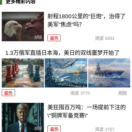
更多精彩内容
射程1800公里的“巨炮”，治得了
美军“焦虑”吗？
最热
阅读
5031
1.3万俄军直插日本海，美日的双线噩梦开始了
最热
阅读
3770
刚刚
美狂囤百万吨：一场提前下注的
\"铜牌军备竞赛\"
最热
阅读
2757