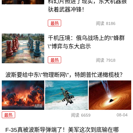
科幻片照进了现实，东大机器狼
驮着武器冲锋！
最热
阅读
8186
千机压境：俄乌战场上的\"蜂群
\"博弈与东大启示
最热
阅读
7918
波斯要给中东\"物理断网\"，特朗普忙递橄榄枝？
08-04
最热
阅读
6659
F-35真被波斯导弹端了！美军这次到底输在哪