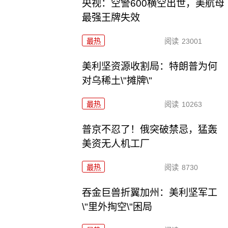
央视：空警600横空出世，美航母
最强王牌失效
最热
阅读
23001
美利坚资源收割局：特朗普为何
对乌稀土\"摊牌\"
最热
阅读
10263
普京不忍了！俄突破禁忌，猛轰
美资无人机工厂
最热
阅读
8730
吞金巨兽折翼加州：美利坚军工
\"里外掏空\"困局