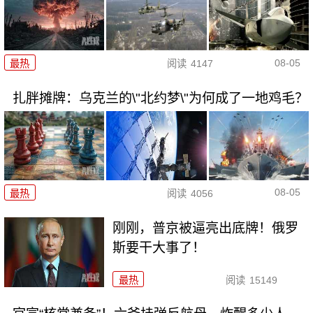
08-05
最热
阅读
4147
扎胖摊牌：乌克兰的\"北约梦\"为何成了一地鸡毛？
08-05
最热
阅读
4056
刚刚，普京被逼亮出底牌！俄罗
斯要干大事了！
最热
阅读
15149