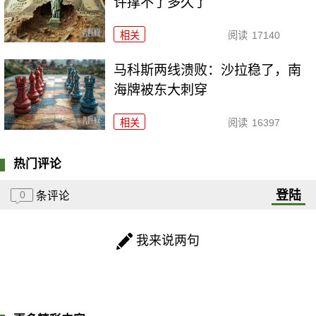
许撑不了多久了
相关
阅读
17140
马科斯两线溃败：沙拉稳了，南
海牌被东大刺穿
相关
阅读
16397
热门评论
登陆
0
条评论
我来说两句