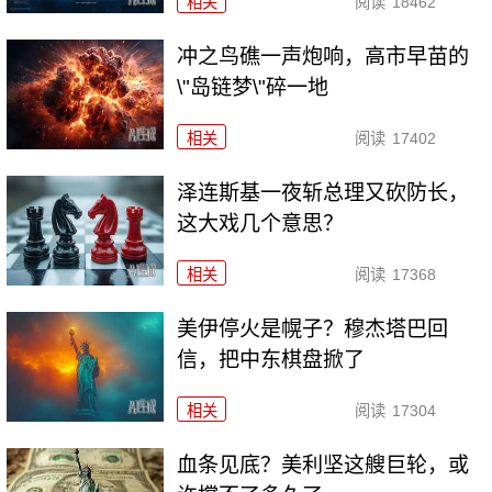
相关
阅读
18462
冲之鸟礁一声炮响，高市早苗的
\"岛链梦\"碎一地
相关
阅读
17402
泽连斯基一夜斩总理又砍防长，
这大戏几个意思？
相关
阅读
17368
美伊停火是幌子？穆杰塔巴回
信，把中东棋盘掀了
相关
阅读
17304
血条见底？美利坚这艘巨轮，或