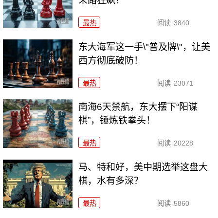
末路狂飙！
最热
阅读
3840
东大海军这一手\"普及牌\"，让美
西方彻底破防！
最热
阅读
23071
南海6天禁航，东大摆下“阳谋
棋”，锤炼铁拳头！
最热
阅读
20228
马、特和好，美中期选举这盘大
棋，水有多深？
最热
阅读
5860