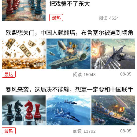
把戏骗不了东大
最热
阅读
4624
欧盟想关门，中国人就翻墙，布鲁塞尔被逼到墙角
08-05
最热
阅读
15048
暴风来袭，这局决不能输，想赢一定要和中国联手
08-05
最热
阅读
13792