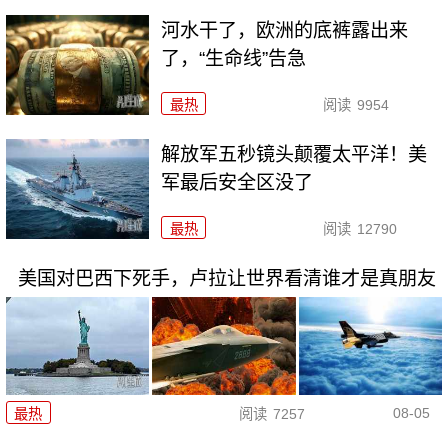
河水干了，欧洲的底裤露出来
了，“生命线”告急
最热
阅读
9954
解放军五秒镜头颠覆太平洋！美
军最后安全区没了
最热
阅读
12790
美国对巴西下死手，卢拉让世界看清谁才是真朋友
08-05
最热
阅读
7257