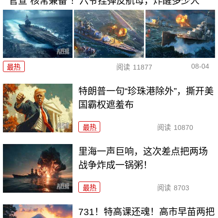
官宣“核常兼备”！六爷挂弹反航母，炸醒多少人
08-04
最热
阅读
11877
特朗普一句“珍珠港除外”，撕开美
国霸权遮羞布
最热
阅读
10870
里海一声巨响，这次差点把两场
战争炸成一锅粥！
最热
阅读
8703
731！特高课还魂！高市早苗两把