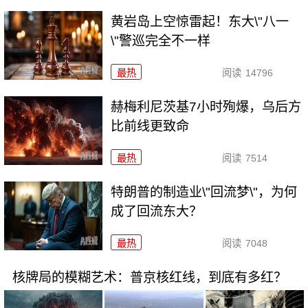
黄岩岛上空惊雷起！东大\"八一
\"警巡完全不一样
最热
阅读
14796
赫梅利尼茨基7小时殉爆，乌后方
比前线更致命
最热
阅读
7514
特朗普的制造业\"回流梦\"，为何
成了回流东大？
最热
阅读
7048
核牌局的模糊艺术：普京核红线，到底有多红？