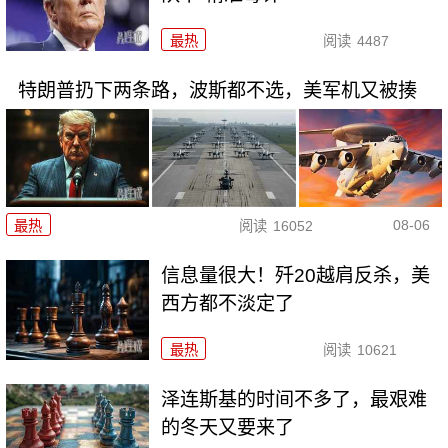
最热
阅读
4487
特朗普扔下两条路，波斯都不选，美军机又被揍
08-06
最热
阅读
16052
信息量很大！歼20越肩反杀，美
西方都不淡定了
最热
阅读
10621
泽连斯基的时间不多了，最艰难
的冬天又要来了