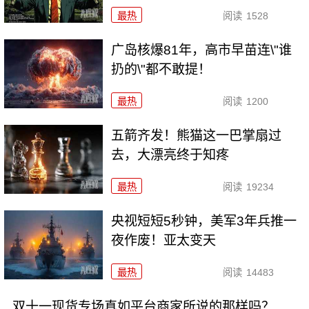
最热
阅读
1528
广岛核爆81年，高市早苗连\"谁
扔的\"都不敢提！
最热
阅读
1200
五箭齐发！熊猫这一巴掌扇过
去，大漂亮终于知疼
最热
阅读
19234
央视短短5秒钟，美军3年兵推一
夜作废！亚太变天
最热
阅读
14483
双十一现货专场真如平台商家所说的那样吗？