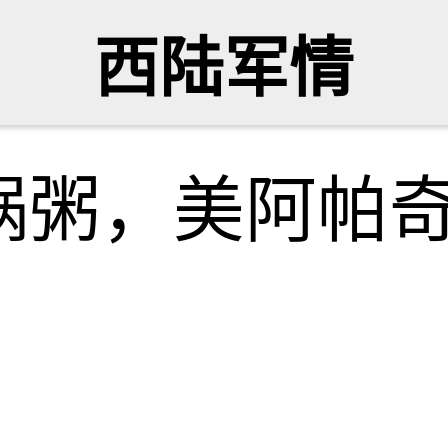
西陆军情
锅粥，美阿帕