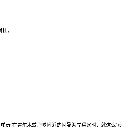
掰扯。
“阿帕奇”在霍尔木兹海峡附近的阿曼海岸巡逻时，就这么“没