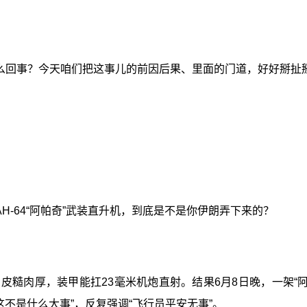
么回事？今天咱们把这事儿的前因后果、里面的门道，好好掰扯
H-64“阿帕奇”武装直升机，到底是不是你伊朗弄下来的？
”，皮糙肉厚，装甲能扛23毫米机炮直射。结果6月8日晚，一架
不是什么大事”，反复强调“飞行员平安无事”。