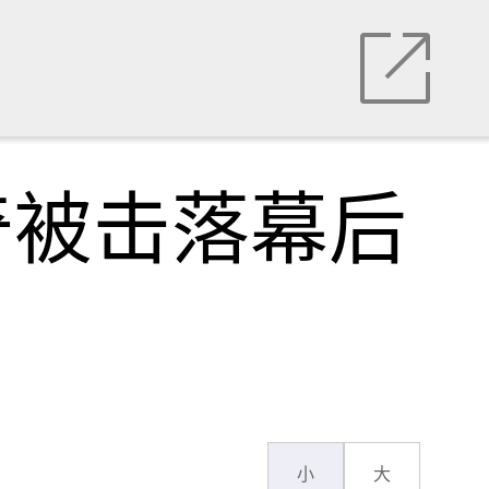
奇被击落幕后
小
大