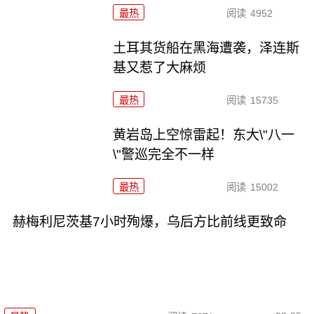
最热
阅读
4952
土耳其货船在黑海遭袭，泽连斯
基又惹了大麻烦
最热
阅读
15735
黄岩岛上空惊雷起！东大\"八一
\"警巡完全不一样
最热
阅读
15002
赫梅利尼茨基7小时殉爆，乌后方比前线更致命