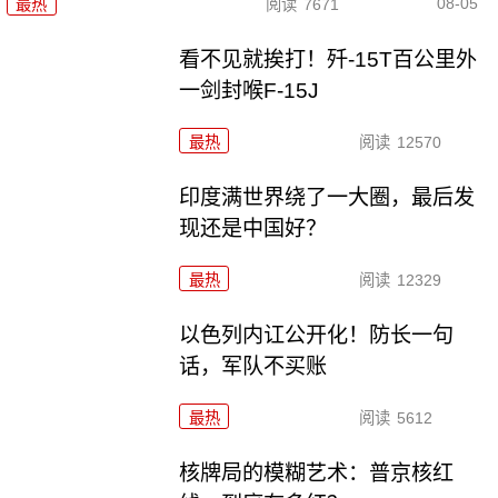
08-05
最热
阅读
7671
看不见就挨打！歼-15T百公里外
一剑封喉F-15J
最热
阅读
12570
印度满世界绕了一大圈，最后发
现还是中国好？
最热
阅读
12329
以色列内讧公开化！防长一句
话，军队不买账
最热
阅读
5612
核牌局的模糊艺术：普京核红