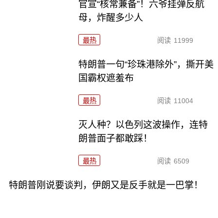
官宣“核常兼备”！六爷挂弹反航
母，炸醒多少人
最热
阅读
11999
特朗普一句“珍珠港除外”，撕开美
国霸权遮羞布
最热
阅读
11004
灭人种？以色列这波操作，连特
朗普面子都敢踩！
最热
阅读
6509
特朗普刚说要谈判，伊朗又是反手就是一巴掌！