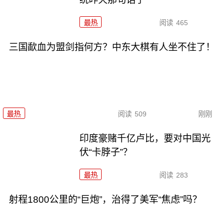
最热
阅读
465
三国歃血为盟剑指何方？中东大棋有人坐不住了！
最热
阅读
509
刚刚
印度豪赌千亿卢比，要对中国光
伏“卡脖子”？
最热
阅读
283
射程1800公里的“巨炮”，治得了美军“焦虑”吗？