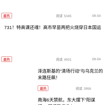
08-04
最热
阅读
5345
731！特高课还魂！高市早苗两把火烧穿日本国运
08-04
最热
阅读
4931
泽连斯基的“清场行动”与乌克兰的
末路狂飙！
最热
阅读
3956
南海6天禁航，东大摆下“阳谋