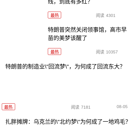
线，到底有多红？
最热
阅读
4301
特朗普突然关闭领事馆，高市早
苗的美梦该醒了
最热
阅读
10357
特朗普的制造业\"回流梦\"，为何成了回流东大？
08-05
最热
阅读
7181
扎胖摊牌：乌克兰的\"北约梦\"为何成了一地鸡毛？