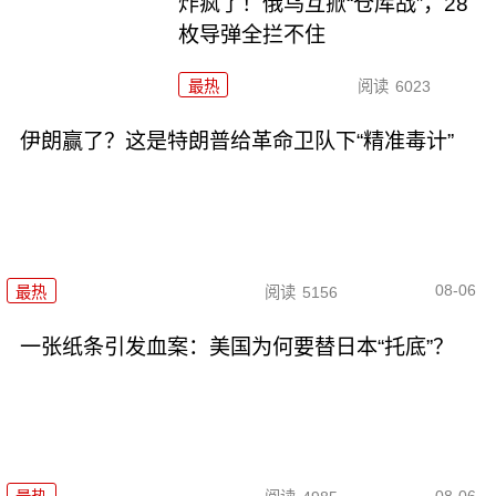
炸疯了！俄乌互掀“仓库战”，28
枚导弹全拦不住
最热
阅读
6023
伊朗赢了？这是特朗普给革命卫队下“精准毒计”
08-06
最热
阅读
5156
一张纸条引发血案：美国为何要替日本“托底”？
08-06