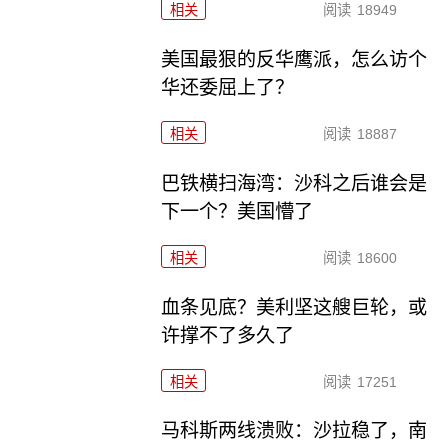
相关
阅读
18949
美国最狠的反华鹰派，怎么访个
华还委屈上了？
相关
阅读
18887
巴铁横扫海湾：沙科之后谁会是
下一个？美国懵了
相关
阅读
18600
血条见底？美利坚这艘巨轮，或
许撑不了多久了
相关
阅读
17251
马科斯两线溃败：沙拉稳了，南