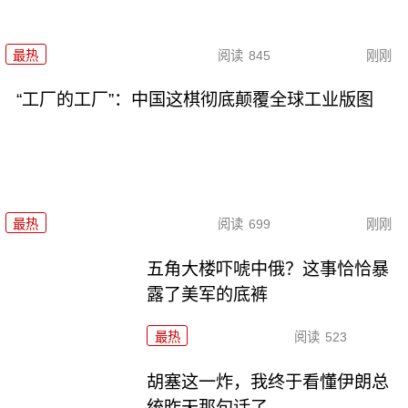
最热
阅读
845
刚刚
“工厂的工厂”：中国这棋彻底颠覆全球工业版图
最热
阅读
699
刚刚
五角大楼吓唬中俄？这事恰恰暴
露了美军的底裤
最热
阅读
523
胡塞这一炸，我终于看懂伊朗总
统昨天那句话了