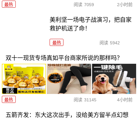
最热
阅读
7059
2小时前
美利坚一场电子战演习，把自家
救护机送了命！
最热
阅读
5942
双十一现货专场真如平台商家所说的那样吗？
最热
阅读
31145
4小时前
五箭齐发：东大这次出手，没给美方留半点幻想