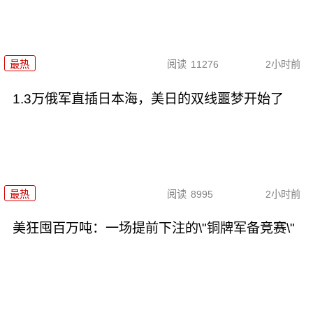
最热
阅读
11276
2小时前
1.3万俄军直插日本海，美日的双线噩梦开始了
最热
阅读
8995
2小时前
美狂囤百万吨：一场提前下注的\"铜牌军备竞赛\"