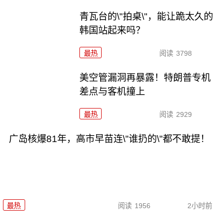
青瓦台的\"拍桌\"，能让跪太久的
韩国站起来吗？
最热
阅读
3798
美空管漏洞再暴露！特朗普专机
差点与客机撞上
最热
阅读
2929
广岛核爆81年，高市早苗连\"谁扔的\"都不敢提！
最热
阅读
1956
2小时前