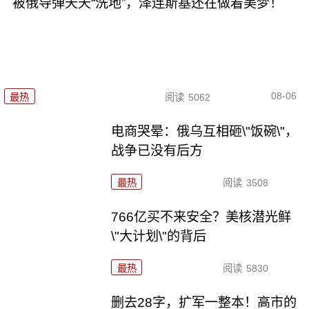
被俄导弹天天“洗地”，泽连斯基还在做着美梦！
08-06
最热
阅读
5062
电商哭晕：俄乌互相砸\"饭碗\"，
战争已没有后方
最热
阅读
3508
766亿买不来安全？美核潜光鲜
\"大计划\"的背后
最热
阅读
5830
删去28字，扩军一整本！高市的