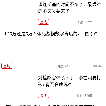
泽连斯基的时间不多了，最艰难
的冬天又要来了
最热
阅读
9822
125万还是5万？俄乌战损数字背后的\"三国杀\"
08-06
最热
阅读
7471
对检察官体系下手！李在明要打
破\"青瓦台魔咒\"
最热
阅读
5465