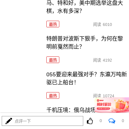
马、特和好，美中期选举这盘大
棋，水有多深？
最热
阅读
6010
特朗普对波斯下狠手，为何在黎
明前戛然而止？
最热
阅读
4192
055要迎来最强对手？东瀛万吨新
驱已上船台！
最热
阅读
10724
千机压境：俄乌战场上的\"蜂群
\"博弈与东大启示
0
0
点评一下