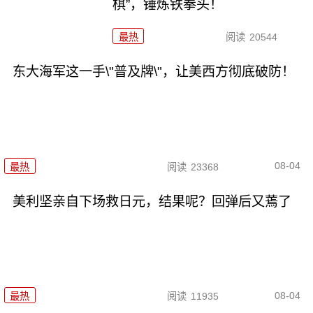
棋”，锤炼铁拳头！
最热
阅读
20544
东大海军这一手\"普及牌\"，让美西方彻底破防！
08-04
最热
阅读
23368
美利坚亲自下场救日元，结果呢？回弹后又蔫了
08-04
最热
阅读
11935