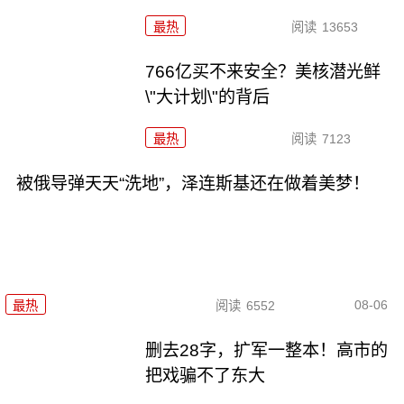
最热
阅读
13653
766亿买不来安全？美核潜光鲜
\"大计划\"的背后
最热
阅读
7123
被俄导弹天天“洗地”，泽连斯基还在做着美梦！
08-06
最热
阅读
6552
删去28字，扩军一整本！高市的
把戏骗不了东大