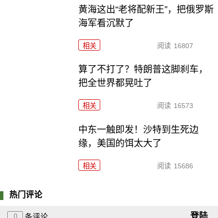
黄海这出“老将配新王”，把俄罗斯
海军看沉默了
相关
阅读
16807
算了不打了？特朗普这脚刹车，
把全世界都晃吐了
相关
阅读
16573
中东一触即发！沙特到生死边
缘，美国的饵太大了
相关
阅读
15686
热门评论
登陆
0
条评论