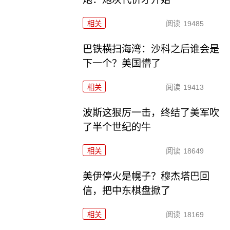
相关
阅读
19485
巴铁横扫海湾：沙科之后谁会是
下一个？美国懵了
相关
阅读
19413
波斯这狠厉一击，终结了美军吹
了半个世纪的牛
相关
阅读
18649
美伊停火是幌子？穆杰塔巴回
信，把中东棋盘掀了
相关
阅读
18169