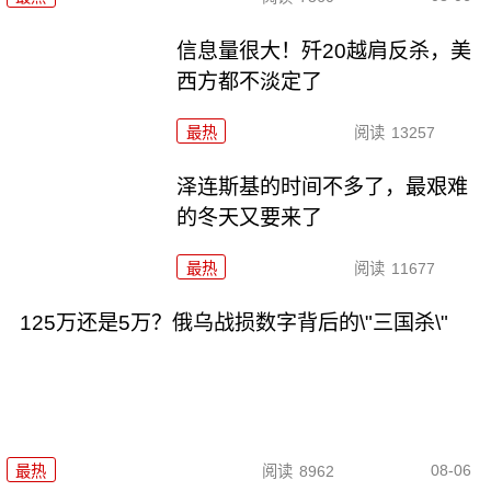
信息量很大！歼20越肩反杀，美
西方都不淡定了
最热
阅读
13257
泽连斯基的时间不多了，最艰难
的冬天又要来了
最热
阅读
11677
125万还是5万？俄乌战损数字背后的\"三国杀\"
08-06
最热
阅读
8962