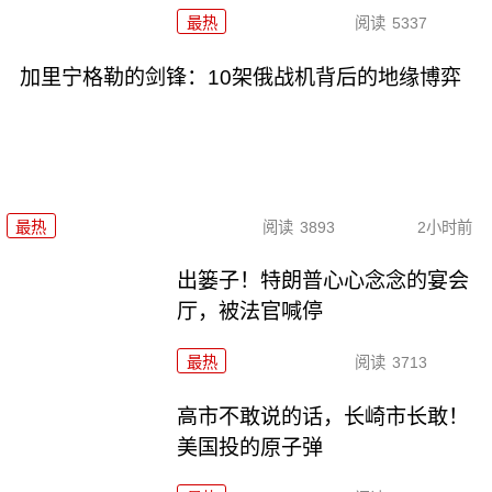
最热
阅读
5337
加里宁格勒的剑锋：10架俄战机背后的地缘博弈
最热
阅读
3893
2小时前
出篓子！特朗普心心念念的宴会
厅，被法官喊停
最热
阅读
3713
高市不敢说的话，长崎市长敢！
美国投的原子弹