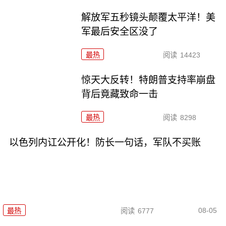
解放军五秒镜头颠覆太平洋！美
军最后安全区没了
最热
阅读
14423
惊天大反转！特朗普支持率崩盘
背后竟藏致命一击
最热
阅读
8298
以色列内讧公开化！防长一句话，军队不买账
08-05
最热
阅读
6777