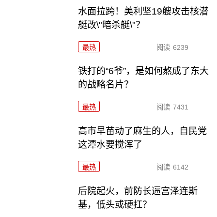
水面拉跨！美利坚19艘攻击核潜
艇改\"暗杀艇\"？
最热
阅读
6239
铁打的“6爷”，是如何熬成了东大
的战略名片？
最热
阅读
7431
高市早苗动了麻生的人，自民党
这潭水要搅浑了
最热
阅读
6142
后院起火，前防长逼宫泽连斯
基，低头或硬扛？