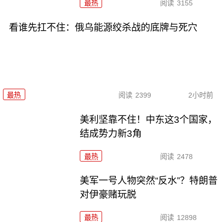
最热
阅读
3155
看谁先扛不住：俄乌能源绞杀战的底牌与死穴
最热
阅读
2399
2小时前
美利坚靠不住！中东这3个国家，
结成势力新3角
最热
阅读
2478
美军一号人物突然“反水”？特朗普
对伊豪赌玩脱
最热
阅读
12898