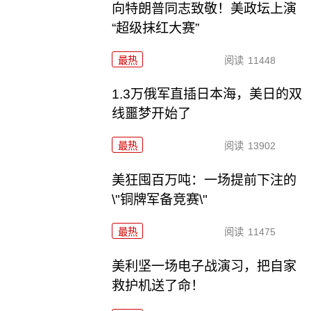
向特朗普同志致敬！美政坛上演
“超级抹红大赛”
最热
阅读
11448
1.3万俄军直插日本海，美日的双
线噩梦开始了
最热
阅读
13902
美狂囤百万吨：一场提前下注的
\"铜牌军备竞赛\"
最热
阅读
11475
美利坚一场电子战演习，把自家
救护机送了命！