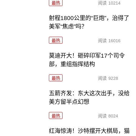
最热
阅读
10214
射程1800公里的“巨炮”，治得了
美军“焦虑”吗？
最热
阅读
16016
莫迪开大！砸碎印军17个司令
部，重组指挥结构
最热
阅读
9228
五箭齐发：东大这次出手，没给
美方留半点幻想
最热
阅读
8024
红海惊涛！沙特摆开大棋局，猫