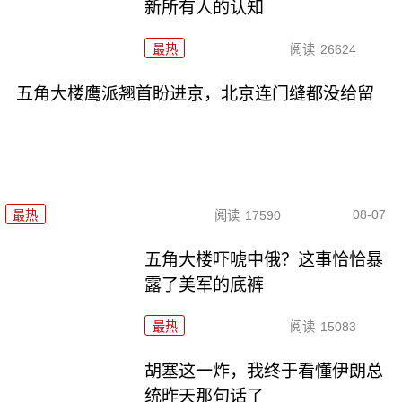
新所有人的认知
最热
阅读
26624
五角大楼鹰派翘首盼进京，北京连门缝都没给留
08-07
最热
阅读
17590
五角大楼吓唬中俄？这事恰恰暴
露了美军的底裤
最热
阅读
15083
胡塞这一炸，我终于看懂伊朗总
统昨天那句话了