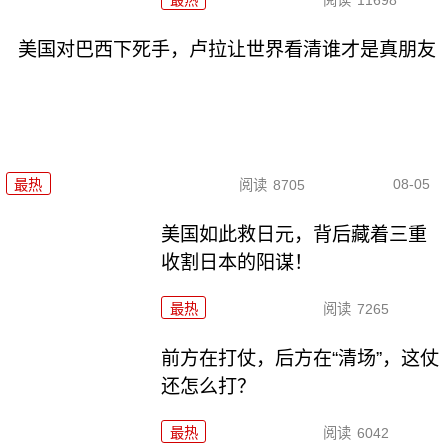
最热
阅读
11698
美国对巴西下死手，卢拉让世界看清谁才是真朋友
08-05
最热
阅读
8705
美国如此救日元，背后藏着三重
收割日本的阳谋！
最热
阅读
7265
前方在打仗，后方在“清场”，这仗
还怎么打？
最热
阅读
6042