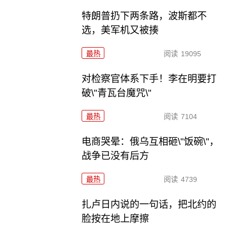
特朗普扔下两条路，波斯都不
选，美军机又被揍
最热
阅读
19095
对检察官体系下手！李在明要打
破\"青瓦台魔咒\"
最热
阅读
7104
电商哭晕：俄乌互相砸\"饭碗\"，
战争已没有后方
最热
阅读
4739
扎卢日内说的一句话，把北约的
脸按在地上摩擦