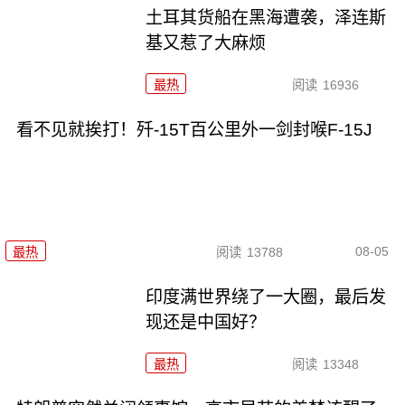
土耳其货船在黑海遭袭，泽连斯
基又惹了大麻烦
最热
阅读
16936
看不见就挨打！歼-15T百公里外一剑封喉F-15J
08-05
最热
阅读
13788
印度满世界绕了一大圈，最后发
现还是中国好？
最热
阅读
13348