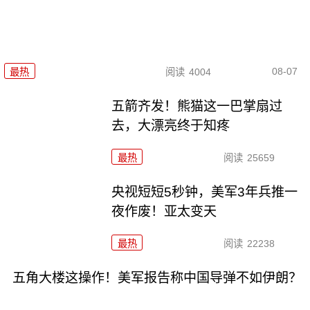
08-07
最热
阅读
4004
五箭齐发！熊猫这一巴掌扇过
去，大漂亮终于知疼
最热
阅读
25659
央视短短5秒钟，美军3年兵推一
夜作废！亚太变天
最热
阅读
22238
五角大楼这操作！美军报告称中国导弹不如伊朗？