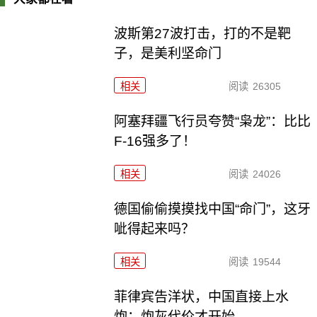
波斯第27波打击，打的不是靶
子，是美利坚命门
相关
阅读
26305
阿塞拜疆飞行员夸赞“枭龙”：比比
F-16强多了！
相关
阅读
24026
德国偷偷摸摸找中国“命门”，这牙
呲得起来吗？
相关
阅读
19544
菲律宾告洋状，中国直接上水
炮：炮灰代价才开始