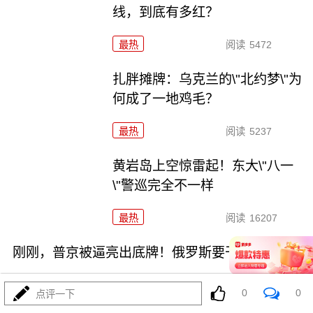
线，到底有多红？
最热
阅读
5472
扎胖摊牌：乌克兰的\"北约梦\"为
何成了一地鸡毛？
最热
阅读
5237
黄岩岛上空惊雷起！东大\"八一
\"警巡完全不一样
最热
阅读
16207
刚刚，普京被逼亮出底牌！俄罗斯要干大事了！
0
0
点评一下