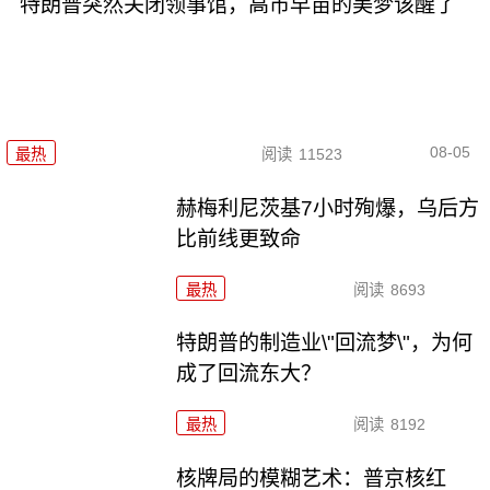
特朗普突然关闭领事馆，高市早苗的美梦该醒了
08-05
最热
阅读
11523
赫梅利尼茨基7小时殉爆，乌后方
比前线更致命
最热
阅读
8693
特朗普的制造业\"回流梦\"，为何
成了回流东大？
最热
阅读
8192
核牌局的模糊艺术：普京核红