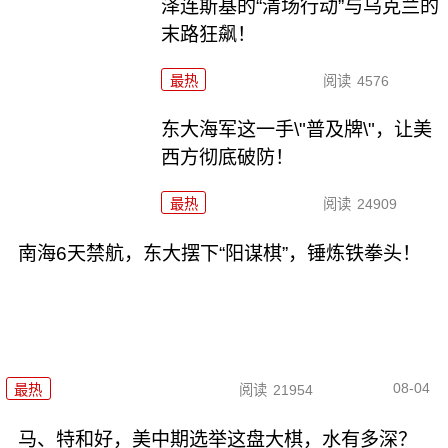
泽连斯基的“清场行动”与乌克兰的
末路狂飙！
最热
阅读
4576
东大海军这一手\"普及牌\"，让美
西方彻底破防！
最热
阅读
24909
南海6天禁航，东大摆下“阳谋棋”，锤炼铁拳头！
08-04
最热
阅读
21954
马、特和好，美中期选举这盘大棋，水有多深？