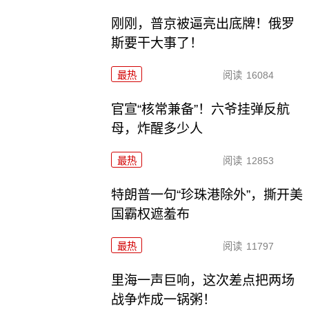
刚刚，普京被逼亮出底牌！俄罗
斯要干大事了！
最热
阅读
16084
官宣“核常兼备”！六爷挂弹反航
母，炸醒多少人
最热
阅读
12853
特朗普一句“珍珠港除外”，撕开美
国霸权遮羞布
最热
阅读
11797
里海一声巨响，这次差点把两场
战争炸成一锅粥！