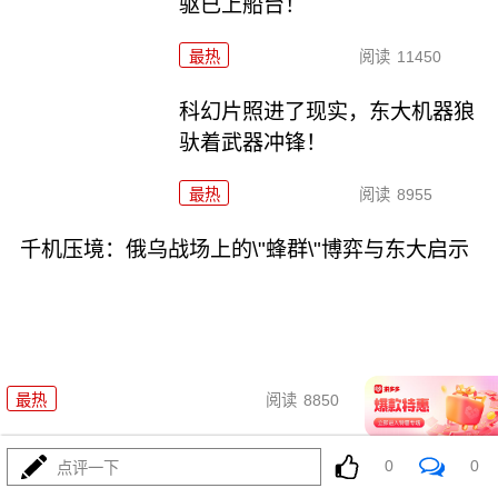
驱已上船台！
最热
阅读
11450
科幻片照进了现实，东大机器狼
驮着武器冲锋！
最热
阅读
8955
千机压境：俄乌战场上的\"蜂群\"博弈与东大启示
08-04
最热
阅读
8850
波斯要给中东\"物理断网\"，特朗
0
0
点评一下
普忙递橄榄枝？