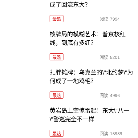
成了回流东大？
最热
阅读
7994
核牌局的模糊艺术：普京核红
线，到底有多红？
最热
阅读
5201
扎胖摊牌：乌克兰的\"北约梦\"为
何成了一地鸡毛？
最热
阅读
4996
黄岩岛上空惊雷起！东大\"八一
\"警巡完全不一样
最热
阅读
15939