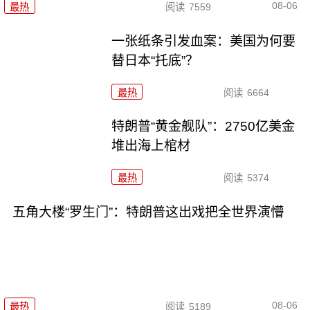
08-06
最热
阅读
7559
一张纸条引发血案：美国为何要
替日本“托底”？
最热
阅读
6664
特朗普“黄金舰队”：2750亿美金
堆出海上棺材
最热
阅读
5374
五角大楼“罗生门”：特朗普这出戏把全世界演懵
08-06
最热
阅读
5189