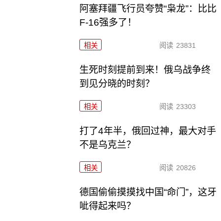
阿塞拜疆飞行员夸赞“枭龙”：比比
F-16强多了！
相关
阅读
23831
生死时刻提前到来！俄乌战争终
到见分晓的时刻？
相关
阅读
23303
打了4年半，俄回过神，最大对手
不是乌克兰？
相关
阅读
20826
德国偷偷摸摸找中国“命门”，这牙
呲得起来吗？