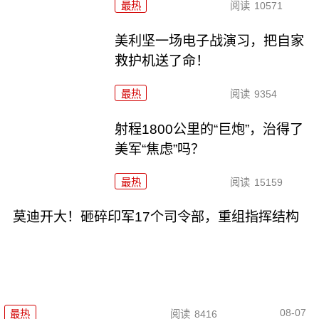
最热
阅读
10571
美利坚一场电子战演习，把自家
救护机送了命！
最热
阅读
9354
射程1800公里的“巨炮”，治得了
美军“焦虑”吗？
最热
阅读
15159
莫迪开大！砸碎印军17个司令部，重组指挥结构
08-07
最热
阅读
8416