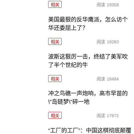
相关
阅读
19358
美国最狠的反华鹰派，怎么访个
华还委屈上了？
相关
阅读
19283
波斯这狠厉一击，终结了美军吹
了半个世纪的牛
相关
阅读
18484
冲之鸟礁一声炮响，高市早苗的
\"岛链梦\"碎一地
相关
阅读
17872
“工厂的工厂”：中国这棋彻底颠覆