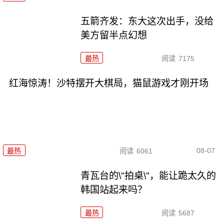
五箭齐发：东大这次出手，没给
美方留半点幻想
最热
阅读
7175
红海惊涛！沙特摆开大棋局，猫鼠游戏才刚开场
08-07
最热
阅读
6061
青瓦台的\"拍桌\"，能让跪太久的
韩国站起来吗？
最热
阅读
5687