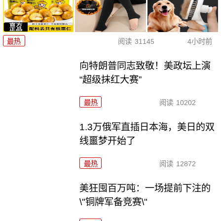
最热
阅读
31145
4小时前
向特朗普同志致敬！美政坛上演
“超级抹红大赛”
最热
阅读
10202
1.3万俄军直插日本海，美日的双
线噩梦开始了
最热
阅读
12872
美狂囤百万吨：一场提前下注的
\"铜牌军备竞赛\"