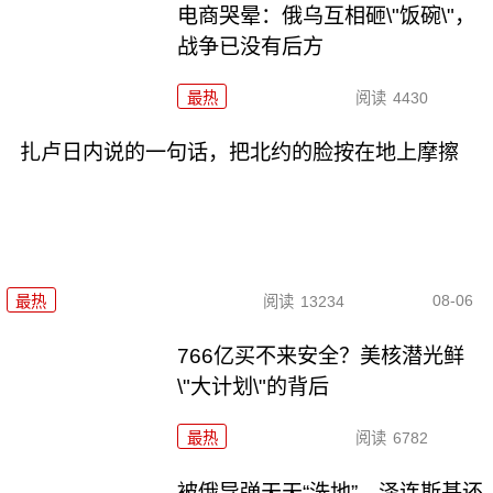
电商哭晕：俄乌互相砸\"饭碗\"，
战争已没有后方
最热
阅读
4430
扎卢日内说的一句话，把北约的脸按在地上摩擦
08-06
最热
阅读
13234
766亿买不来安全？美核潜光鲜
\"大计划\"的背后
最热
阅读
6782
被俄导弹天天“洗地”，泽连斯基还