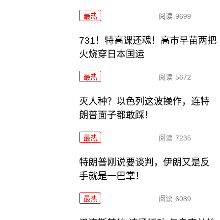
最热
阅读
9699
731！特高课还魂！高市早苗两把
火烧穿日本国运
最热
阅读
5672
灭人种？以色列这波操作，连特
朗普面子都敢踩！
最热
阅读
7235
特朗普刚说要谈判，伊朗又是反
手就是一巴掌！
最热
阅读
6089