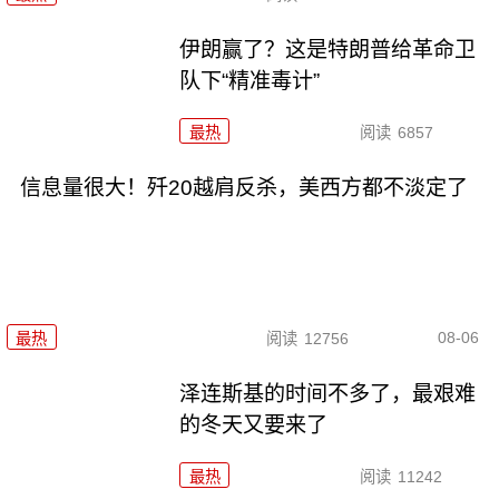
伊朗赢了？这是特朗普给革命卫
队下“精准毒计”
最热
阅读
6857
信息量很大！歼20越肩反杀，美西方都不淡定了
08-06
最热
阅读
12756
泽连斯基的时间不多了，最艰难
的冬天又要来了
最热
阅读
11242