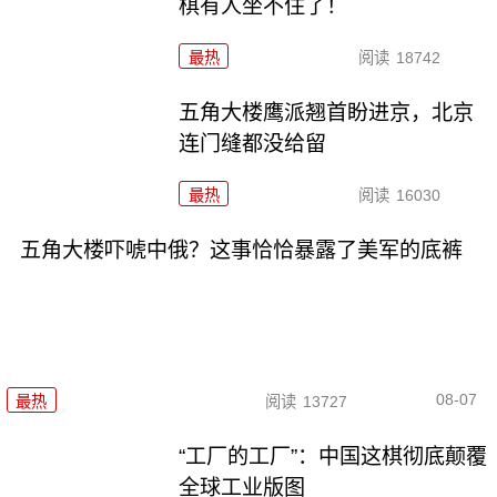
棋有人坐不住了！
最热
阅读
18742
五角大楼鹰派翘首盼进京，北京
连门缝都没给留
最热
阅读
16030
五角大楼吓唬中俄？这事恰恰暴露了美军的底裤
08-07
最热
阅读
13727
“工厂的工厂”：中国这棋彻底颠覆
全球工业版图