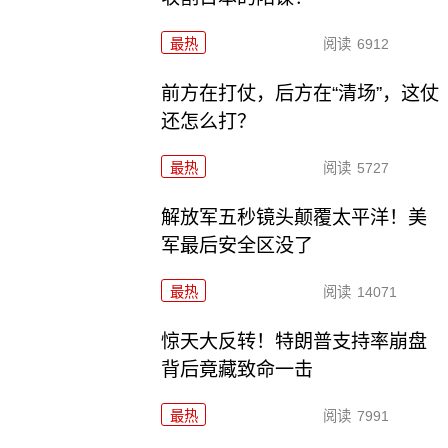
最热
阅读
6912
前方在打仗，后方在“清场”，这仗
还怎么打？
最热
阅读
5727
解放军五秒镜头颠覆太平洋！美
军最后安全区没了
最热
阅读
14071
惊天大反转！特朗普支持率崩盘
背后竟藏致命一击
最热
阅读
7991