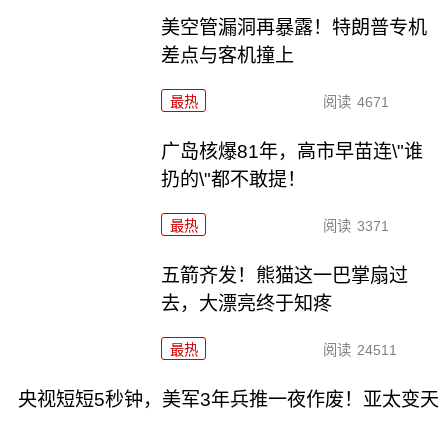
美空管漏洞再暴露！特朗普专机
差点与客机撞上
最热
阅读
4671
广岛核爆81年，高市早苗连\"谁
扔的\"都不敢提！
最热
阅读
3371
五箭齐发！熊猫这一巴掌扇过
去，大漂亮终于知疼
最热
阅读
24511
央视短短5秒钟，美军3年兵推一夜作废！亚太变天