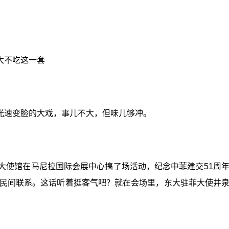
大不吃这一套
光速变脸的大戏，事儿不大，但味儿够冲。
宾大使馆在马尼拉国际会展中心搞了场活动，纪念中菲建交51周
民间联系。这话听着挺客气吧？就在会场里，东大驻菲大使井