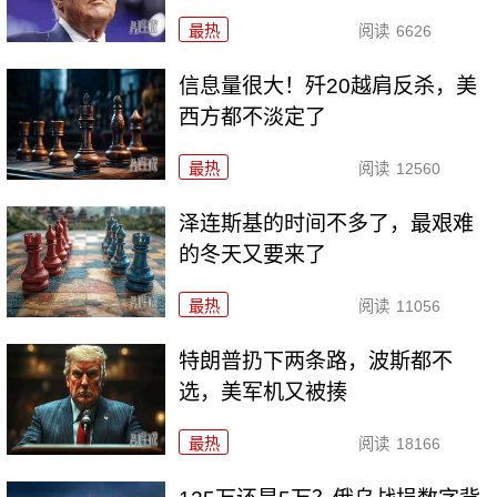
最热
阅读
6626
信息量很大！歼20越肩反杀，美
西方都不淡定了
最热
阅读
12560
泽连斯基的时间不多了，最艰难
的冬天又要来了
最热
阅读
11056
特朗普扔下两条路，波斯都不
选，美军机又被揍
最热
阅读
18166