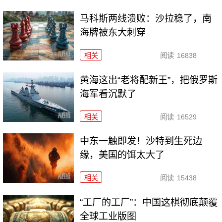
马科斯两线溃败：沙拉稳了，南
海牌被东大刺穿
相关
阅读
16838
黄海这出“老将配新王”，把俄罗斯
海军看沉默了
相关
阅读
16529
中东一触即发！沙特到生死边
缘，美国的饵太大了
相关
阅读
15438
“工厂的工厂”：中国这棋彻底颠覆
全球工业版图