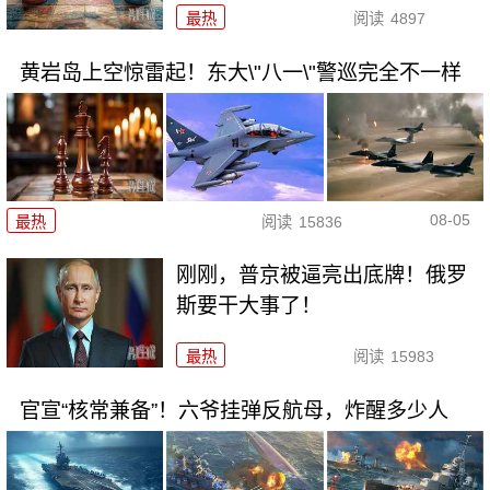
最热
阅读
4897
黄岩岛上空惊雷起！东大\"八一\"警巡完全不一样
08-05
最热
阅读
15836
刚刚，普京被逼亮出底牌！俄罗
斯要干大事了！
最热
阅读
15983
官宣“核常兼备”！六爷挂弹反航母，炸醒多少人