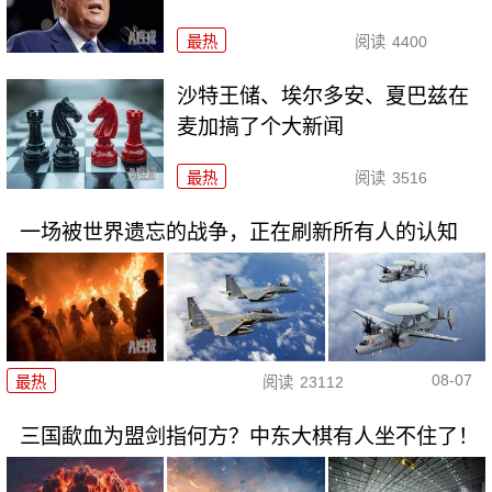
最热
阅读
4400
沙特王储、埃尔多安、夏巴兹在
麦加搞了个大新闻
最热
阅读
3516
一场被世界遗忘的战争，正在刷新所有人的认知
08-07
最热
阅读
23112
三国歃血为盟剑指何方？中东大棋有人坐不住了！