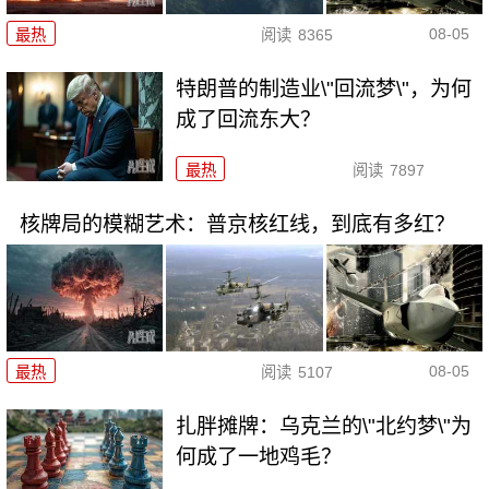
08-05
最热
阅读
8365
特朗普的制造业\"回流梦\"，为何
成了回流东大？
最热
阅读
7897
核牌局的模糊艺术：普京核红线，到底有多红？
08-05
最热
阅读
5107
扎胖摊牌：乌克兰的\"北约梦\"为
何成了一地鸡毛？