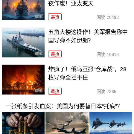
夜作废！亚太变天
最热
阅读
20498
五角大楼这操作！美军报告称中
国导弹不如伊朗？
最热
阅读
10613
炸疯了！俄乌互掀“仓库战”，28
枚导弹全拦不住
最热
阅读
7365
一张纸条引发血案：美国为何要替日本“托底”？