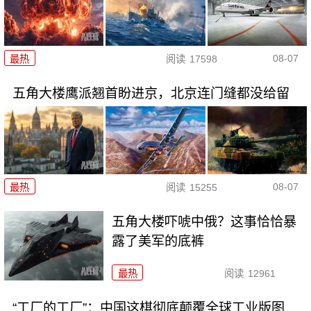
08-07
最热
阅读
17598
五角大楼鹰派翘首盼进京，北京连门缝都没给留
08-07
最热
阅读
15255
五角大楼吓唬中俄？这事恰恰暴
露了美军的底裤
最热
阅读
12961
“工厂的工厂”：中国这棋彻底颠覆全球工业版图