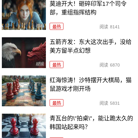
莫迪开大！砸碎印军17个司令
部，重组指挥结构
最热
阅读
8141
五箭齐发：东大这次出手，没给
美方留半点幻想
最热
阅读
6870
红海惊涛！沙特摆开大棋局，猫
鼠游戏才刚开场
最热
阅读
5831
青瓦台的\"拍桌\"，能让跪太久的
韩国站起来吗？