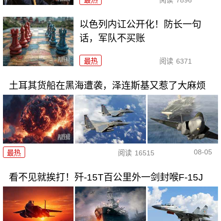
最热
阅读
7896
以色列内讧公开化！防长一句
话，军队不买账
最热
阅读
6371
土耳其货船在黑海遭袭，泽连斯基又惹了大麻烦
08-05
最热
阅读
16515
看不见就挨打！歼-15T百公里外一剑封喉F-15J