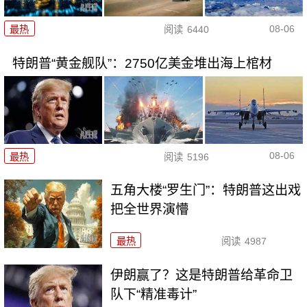
08-06
最热
阅读
6440
特朗普“黄金舰队”：2750亿美金堆出海上棺材
08-06
最热
阅读
5196
五角大楼“罗生门”：特朗普这出戏
把全世界演懵
最热
阅读
4987
伊朗赢了？这是特朗普给革命卫
队下“精准毒计”