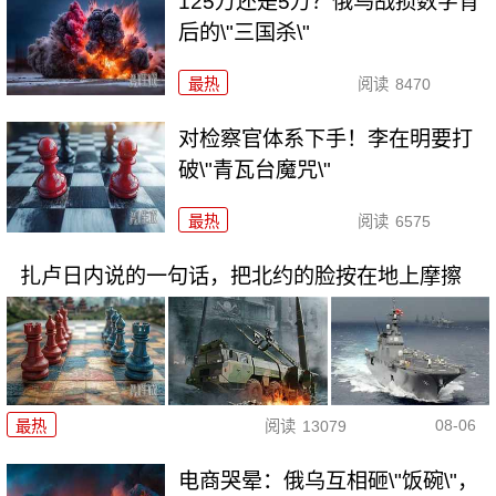
125万还是5万？俄乌战损数字背
后的\"三国杀\"
最热
阅读
8470
对检察官体系下手！李在明要打
破\"青瓦台魔咒\"
最热
阅读
6575
扎卢日内说的一句话，把北约的脸按在地上摩擦
08-06
最热
阅读
13079
电商哭晕：俄乌互相砸\"饭碗\"，