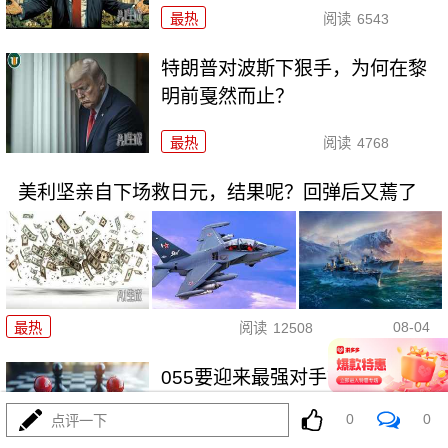
最热
阅读
6543
特朗普对波斯下狠手，为何在黎
明前戛然而止？
最热
阅读
4768
美利坚亲自下场救日元，结果呢？回弹后又蔫了
08-04
最热
阅读
12508
055要迎来最强对手？东瀛万吨新
驱已上船台！
0
0
点评一下