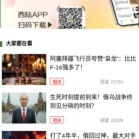
大家都在看
阿塞拜疆飞行员夸赞“枭龙”：比比
F-16强多了！
相关
阅读
23780
生死时刻提前到来！俄乌战争终
到见分晓的时刻？
相关
阅读
23209
打了4年半，俄回过神，最大对手