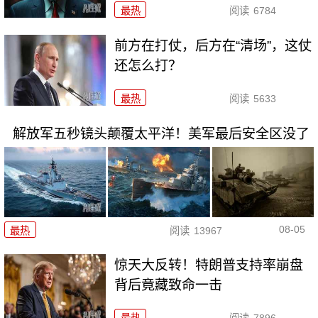
最热
阅读
6784
前方在打仗，后方在“清场”，这仗
还怎么打？
最热
阅读
5633
解放军五秒镜头颠覆太平洋！美军最后安全区没了
08-05
最热
阅读
13967
惊天大反转！特朗普支持率崩盘
背后竟藏致命一击