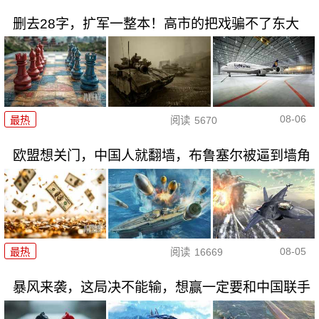
删去28字，扩军一整本！高市的把戏骗不了东大
08-06
最热
阅读
5670
欧盟想关门，中国人就翻墙，布鲁塞尔被逼到墙角
08-05
最热
阅读
16669
暴风来袭，这局决不能输，想赢一定要和中国联手