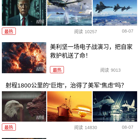
08-07
最热
阅读
10257
美利坚一场电子战演习，把自家
救护机送了命！
最热
阅读
9013
射程1800公里的“巨炮”，治得了美军“焦虑”吗？
08-07
最热
阅读
14830