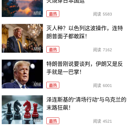
火烧穿日本国运
最热
阅读
5583
灭人种？以色列这波操作，连特
朗普面子都敢踩！
最热
阅读
7162
特朗普刚说要谈判，伊朗又是反
手就是一巴掌！
最热
阅读
6001
泽连斯基的“清场行动”与乌克兰的
末路狂飙！
最热
阅读
4521