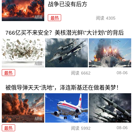
战争已没有后方
最热
阅读
4305
766亿买不来安全？美核潜光鲜\"大计划\"的背后
08-06
最热
阅读
6662
被俄导弹天天“洗地”，泽连斯基还在做着美梦！
08-06
最热
阅读
5992