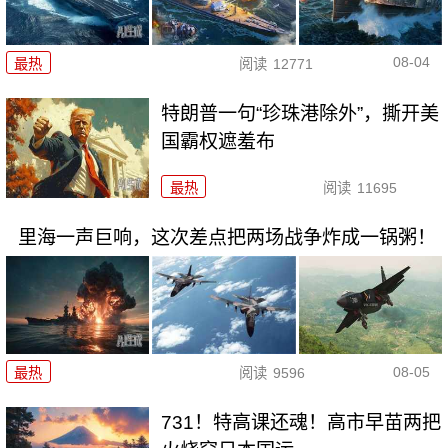
08-04
最热
阅读
12771
特朗普一句“珍珠港除外”，撕开美
国霸权遮羞布
最热
阅读
11695
里海一声巨响，这次差点把两场战争炸成一锅粥！
08-05
最热
阅读
9596
731！特高课还魂！高市早苗两把