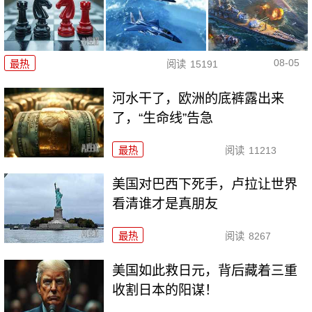
08-05
最热
阅读
15191
河水干了，欧洲的底裤露出来
了，“生命线”告急
最热
阅读
11213
美国对巴西下死手，卢拉让世界
看清谁才是真朋友
最热
阅读
8267
美国如此救日元，背后藏着三重
收割日本的阳谋！