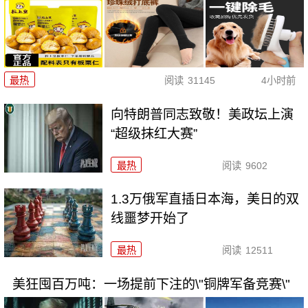
最热
阅读
31145
4小时前
向特朗普同志致敬！美政坛上演
“超级抹红大赛”
最热
阅读
9602
1.3万俄军直插日本海，美日的双
线噩梦开始了
最热
阅读
12511
美狂囤百万吨：一场提前下注的\"铜牌军备竞赛\"