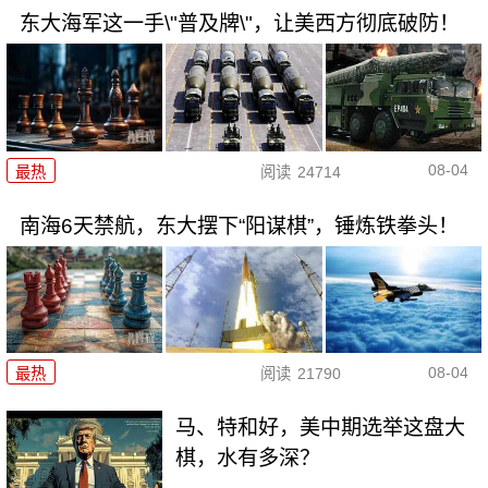
东大海军这一手\"普及牌\"，让美西方彻底破防！
08-04
最热
阅读
24714
南海6天禁航，东大摆下“阳谋棋”，锤炼铁拳头！
08-04
最热
阅读
21790
马、特和好，美中期选举这盘大
棋，水有多深？