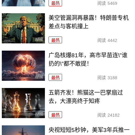
最热
阅读
5469
美空管漏洞再暴露！特朗普专机
差点与客机撞上
最热
阅读
4442
广岛核爆81年，高市早苗连\"谁
扔的\"都不敢提！
最热
阅读
3188
五箭齐发！熊猫这一巴掌扇过
去，大漂亮终于知疼
最热
阅读
24182
央视短短5秒钟，美军3年兵推一