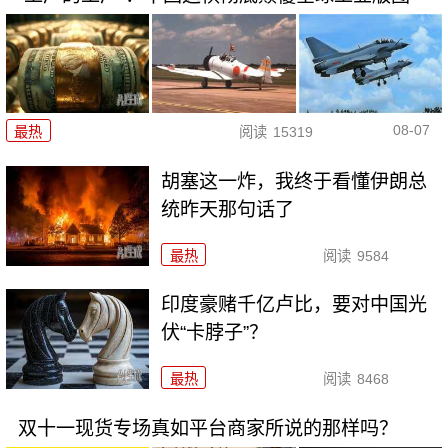
08-07
最热
阅读
15319
胡塞这一炸，我终于看懂伊朗总
统昨天那句话了
最热
阅读
9584
印度豪赌千亿卢比，要对中国光
伏“卡脖子”？
最热
阅读
8468
双十一现货专场真如平台商家所说的那样吗？