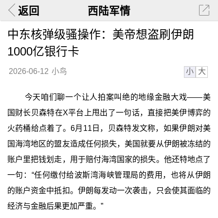
返回
西陆军情
中东核弹级骚操作：美帝想盗刷伊朗
1000亿银行卡
小
大
2026-06-12
小鸟
今天咱们聊一个让人拍案叫绝的地缘金融大戏——美
国财长贝森特在X平台上甩出了一句话，直接把美伊博弈的
火药桶给点着了。6月11日，贝森特发文称，如果伊朗对美
国海湾地区的盟友造成任何损失，美国就要从伊朗被冻结的
账户里把钱划走，用于赔付海湾国家的损失。他还特地点了
一句：“任何缴付给波斯湾海峡管理局的费用，也将从伊朗
的账户资金中抵扣。伊朗每发动一次袭击，只会使其面临的
经济与金融后果更加严重。”