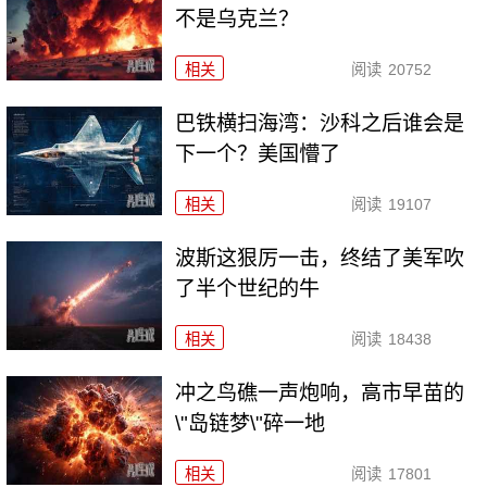
不是乌克兰？
相关
阅读
20752
巴铁横扫海湾：沙科之后谁会是
下一个？美国懵了
相关
阅读
19107
波斯这狠厉一击，终结了美军吹
了半个世纪的牛
相关
阅读
18438
冲之鸟礁一声炮响，高市早苗的
\"岛链梦\"碎一地
相关
阅读
17801