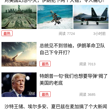
对美国幻想不灭，伊朗犯下两个大错，令人痛心！
最热
阅读
7724
3小时前
总统见不到领袖，伊朗革命卫队
自己下令开打？
最热
阅读
7013
特朗普一句“我们也想要导弹”揭了
美国的老底
最热
阅读
3685
沙特王储、埃尔多安、夏巴兹在麦加搞了个大新闻