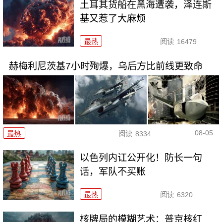
土耳其货船在黑海遭袭，泽连斯
基又惹了大麻烦
最热
阅读
16479
赫梅利尼茨基7小时殉爆，乌后方比前线更致命
08-05
最热
阅读
8334
以色列内讧公开化！防长一句
话，军队不买账
最热
阅读
6320
核牌局的模糊艺术：普京核红