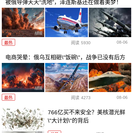
被俄导弹天天“洗地”，泽连斯基还在做着美梦！
08-06
最热
阅读
5930
电商哭晕：俄乌互相砸\"饭碗\"，战争已没有后方
08-06
最热
阅读
4273
766亿买不来安全？美核潜光鲜
\"大计划\"的背后