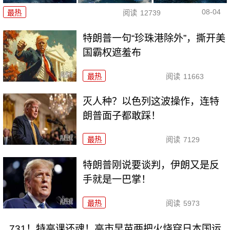
08-04
最热
阅读
12739
特朗普一句“珍珠港除外”，撕开美
国霸权遮羞布
最热
阅读
11663
灭人种？以色列这波操作，连特
朗普面子都敢踩！
最热
阅读
7129
特朗普刚说要谈判，伊朗又是反
手就是一巴掌！
最热
阅读
5973
731！特高课还魂！高市早苗两把火烧穿日本国运