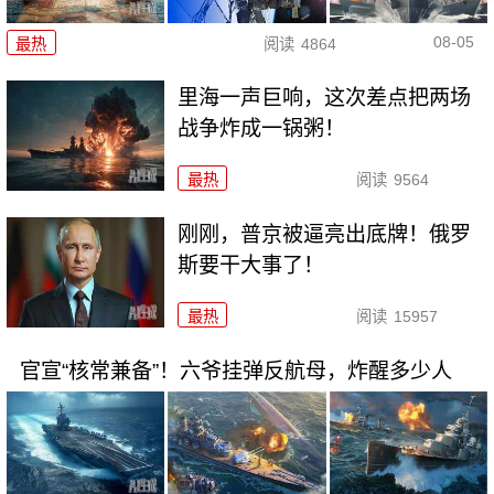
08-05
最热
阅读
4864
里海一声巨响，这次差点把两场
战争炸成一锅粥！
最热
阅读
9564
刚刚，普京被逼亮出底牌！俄罗
斯要干大事了！
最热
阅读
15957
官宣“核常兼备”！六爷挂弹反航母，炸醒多少人