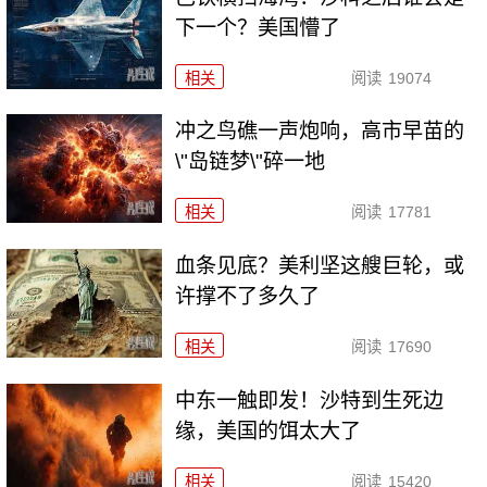
下一个？美国懵了
相关
阅读
19074
冲之鸟礁一声炮响，高市早苗的
\"岛链梦\"碎一地
相关
阅读
17781
血条见底？美利坚这艘巨轮，或
许撑不了多久了
相关
阅读
17690
中东一触即发！沙特到生死边
缘，美国的饵太大了
相关
阅读
15420