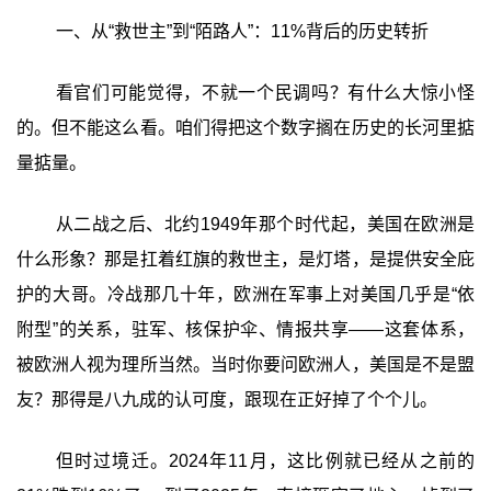
一、从“救世主”到“陌路人”：11%背后的历史转折
看官们可能觉得，不就一个民调吗？有什么大惊小怪
的。但不能这么看。咱们得把这个数字搁在历史的长河里掂
量掂量。
从二战之后、北约1949年那个时代起，美国在欧洲是
什么形象？那是扛着红旗的救世主，是灯塔，是提供安全庇
护的大哥。冷战那几十年，欧洲在军事上对美国几乎是“依
附型”的关系，驻军、核保护伞、情报共享——这套体系，
被欧洲人视为理所当然。当时你要问欧洲人，美国是不是盟
友？那得是八九成的认可度，跟现在正好掉了个个儿。
但时过境迁。2024年11月，这比例就已经从之前的