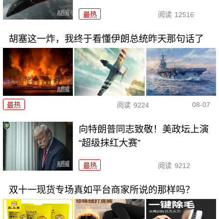
最热
阅读
12516
胡塞这一炸，我终于看懂伊朗总统昨天那句话了
08-07
最热
阅读
9224
向特朗普同志致敬！美政坛上演
“超级抹红大赛”
最热
阅读
9212
双十一现货专场真如平台商家所说的那样吗？