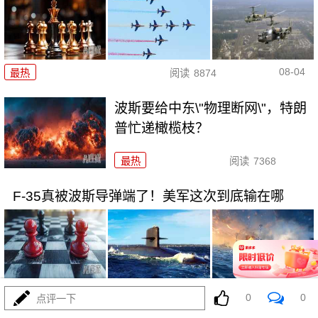
08-04
最热
阅读
8874
波斯要给中东\"物理断网\"，特朗
普忙递橄榄枝？
最热
阅读
7368
F-35真被波斯导弹端了！美军这次到底输在哪
08-04
最热
阅读
7153
0
0
点评一下