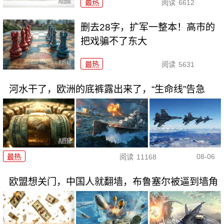
最热
阅读
6612
删去28字，扩军一整本！高市的
把戏骗不了东大
最热
阅读
5631
河水干了，欧洲的底裤露出来了，“生命线”告急
08-06
最热
阅读
11168
欧盟想关门，中国人就翻墙，布鲁塞尔被逼到墙角