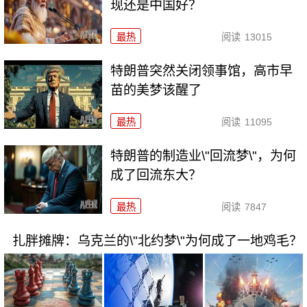
现还是中国好？
最热
阅读
13015
特朗普突然关闭领事馆，高市早
苗的美梦该醒了
最热
阅读
11095
特朗普的制造业\"回流梦\"，为何
成了回流东大？
最热
阅读
7847
扎胖摊牌：乌克兰的\"北约梦\"为何成了一地鸡毛？