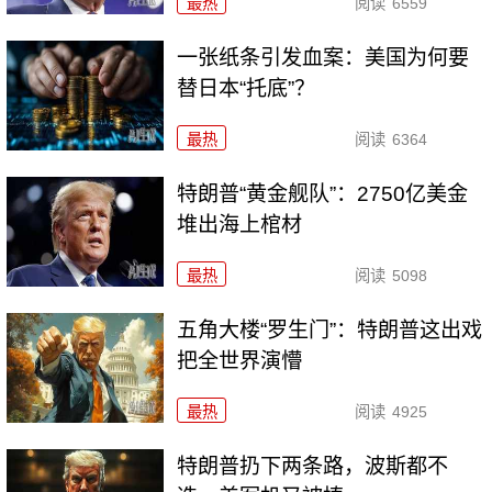
最热
阅读
6559
一张纸条引发血案：美国为何要
替日本“托底”？
最热
阅读
6364
特朗普“黄金舰队”：2750亿美金
堆出海上棺材
最热
阅读
5098
五角大楼“罗生门”：特朗普这出戏
把全世界演懵
最热
阅读
4925
特朗普扔下两条路，波斯都不