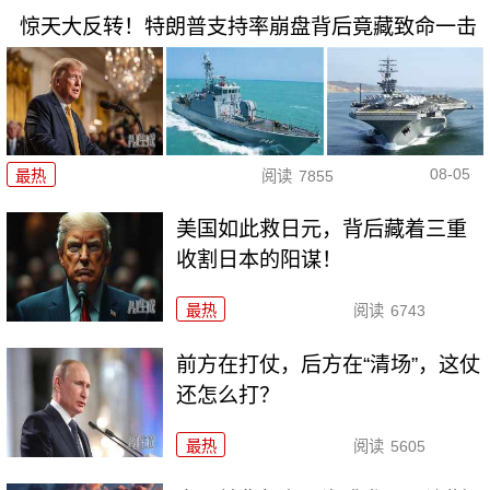
惊天大反转！特朗普支持率崩盘背后竟藏致命一击
08-05
最热
阅读
7855
美国如此救日元，背后藏着三重
收割日本的阳谋！
最热
阅读
6743
前方在打仗，后方在“清场”，这仗
还怎么打？
最热
阅读
5605