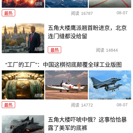
08-07
最热
阅读
16787
五角大楼鹰派翘首盼进京，北京
连门缝都没给留
最热
阅读
14844
“工厂的工厂”：中国这棋彻底颠覆全球工业版图
08-07
最热
阅读
14772
五角大楼吓唬中俄？这事恰恰暴
露了美军的底裤