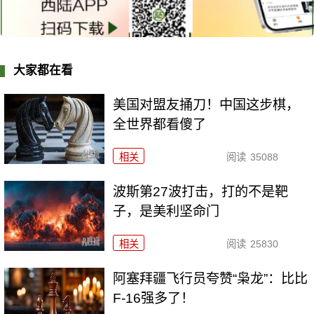
大家都在看
美国对盟友捅刀！中国这步棋，
全世界都看傻了
相关
阅读
35088
波斯第27波打击，打的不是靶
子，是美利坚命门
相关
阅读
25830
阿塞拜疆飞行员夸赞“枭龙”：比比
F-16强多了！