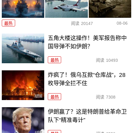
08-06
最热
阅读
20147
五角大楼这操作！美军报告称中
国导弹不如伊朗？
最热
阅读
10493
炸疯了！俄乌互掀“仓库战”，28
枚导弹全拦不住
最热
阅读
7308
伊朗赢了？这是特朗普给革命卫
队下“精准毒计”