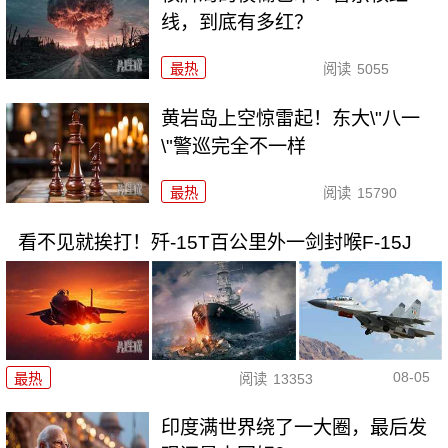
线，到底有多红？
最热
阅读
5055
黄岩岛上空惊雷起！东大\"八一
\"警巡完全不一样
最热
阅读
15790
看不见就挨打！歼-15T百公里外一剑封喉F-15J
08-05
最热
阅读
13353
印度满世界绕了一大圈，最后发