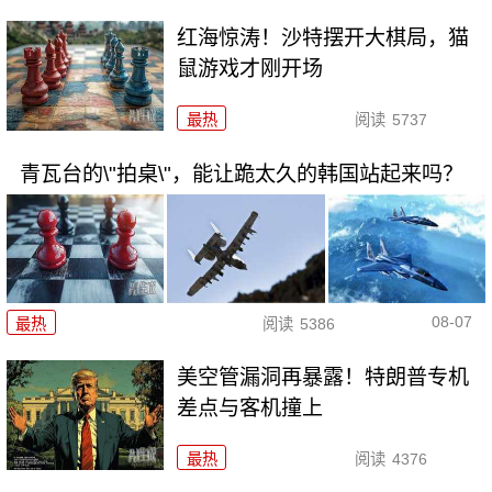
红海惊涛！沙特摆开大棋局，猫
鼠游戏才刚开场
最热
阅读
5737
青瓦台的\"拍桌\"，能让跪太久的韩国站起来吗？
08-07
最热
阅读
5386
美空管漏洞再暴露！特朗普专机
差点与客机撞上
最热
阅读
4376