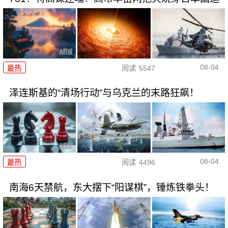
08-04
最热
阅读
5547
泽连斯基的“清场行动”与乌克兰的末路狂飙！
08-04
最热
阅读
4496
南海6天禁航，东大摆下“阳谋棋”，锤炼铁拳头！