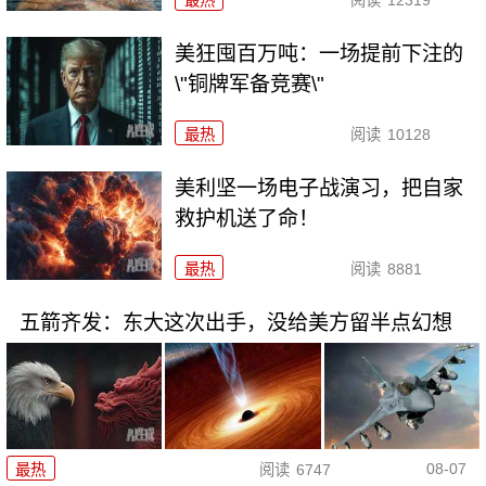
最热
阅读
12319
美狂囤百万吨：一场提前下注的
\"铜牌军备竞赛\"
最热
阅读
10128
美利坚一场电子战演习，把自家
救护机送了命！
最热
阅读
8881
五箭齐发：东大这次出手，没给美方留半点幻想
08-07
最热
阅读
6747