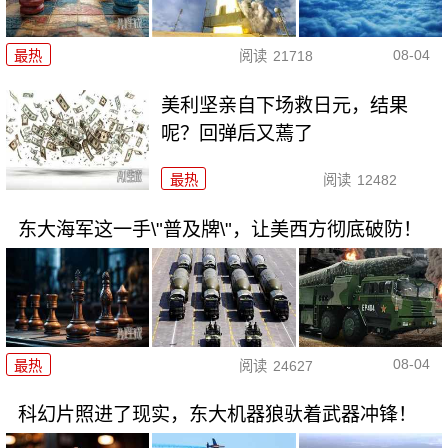
08-04
最热
阅读
21718
美利坚亲自下场救日元，结果
呢？回弹后又蔫了
最热
阅读
12482
东大海军这一手\"普及牌\"，让美西方彻底破防！
08-04
最热
阅读
24627
科幻片照进了现实，东大机器狼驮着武器冲锋！