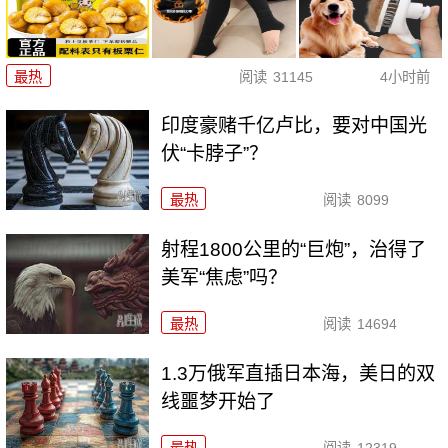
最热
阅读
31145
4小时前
印度豪赌千亿卢比，要对中国光
伏“卡脖子”？
最热
阅读
8099
射程1800公里的“巨炮”，治得了
美军“焦虑”吗？
最热
阅读
14694
1.3万俄军直插日本海，美日的双
线噩梦开始了