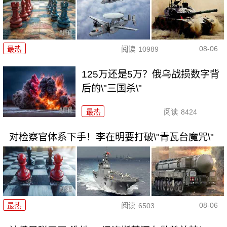
08-06
最热
阅读
10989
125万还是5万？俄乌战损数字背
后的\"三国杀\"
最热
阅读
8424
对检察官体系下手！李在明要打破\"青瓦台魔咒\"
08-06
最热
阅读
6503