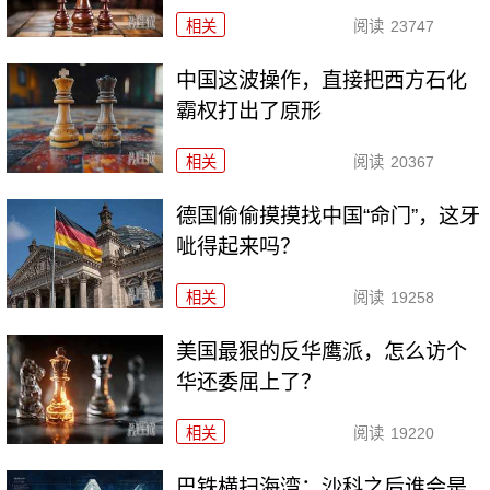
相关
阅读
23747
中国这波操作，直接把西方石化
霸权打出了原形
相关
阅读
20367
德国偷偷摸摸找中国“命门”，这牙
呲得起来吗？
相关
阅读
19258
美国最狠的反华鹰派，怎么访个
华还委屈上了？
相关
阅读
19220
巴铁横扫海湾：沙科之后谁会是