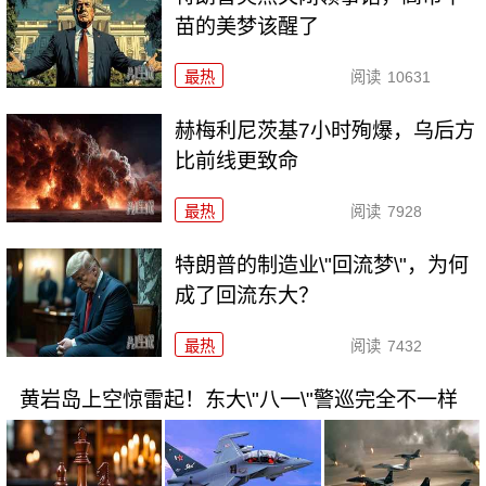
苗的美梦该醒了
最热
阅读
10631
赫梅利尼茨基7小时殉爆，乌后方
比前线更致命
最热
阅读
7928
特朗普的制造业\"回流梦\"，为何
成了回流东大？
最热
阅读
7432
黄岩岛上空惊雷起！东大\"八一\"警巡完全不一样