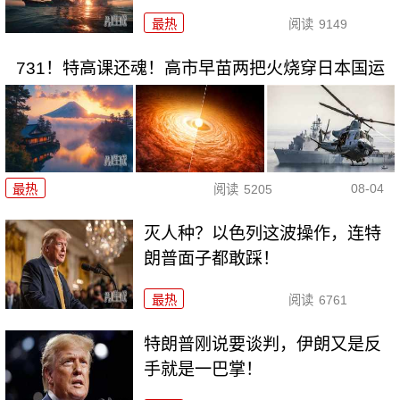
最热
阅读
9149
731！特高课还魂！高市早苗两把火烧穿日本国运
08-04
最热
阅读
5205
灭人种？以色列这波操作，连特
朗普面子都敢踩！
最热
阅读
6761
特朗普刚说要谈判，伊朗又是反
手就是一巴掌！