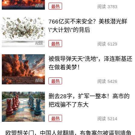
最热
阅读
3783
766亿买不来安全？美核潜光鲜
\"大计划\"的背后
最热
阅读
6129
被俄导弹天天“洗地”，泽连斯基还
在做着美梦！
最热
阅读
5426
删去28字，扩军一整本！高市的
把戏骗不了东大
最热
阅读
5214
欧盟想关门，中国人就翻墙，布鲁塞尔被逼到墙角