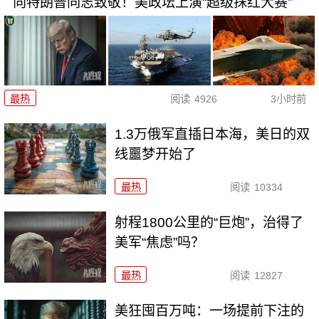
向特朗普同志致敬！美政坛上演“超级抹红大赛”
最热
阅读
4926
3小时前
1.3万俄军直插日本海，美日的双
线噩梦开始了
最热
阅读
10334
射程1800公里的“巨炮”，治得了
美军“焦虑”吗？
最热
阅读
12827
美狂囤百万吨：一场提前下注的