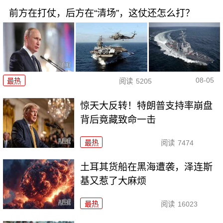
前方在打仗，后方在“清场”，这仗还怎么打？
08-05
最热
阅读
5205
惊天大反转！特朗普支持率崩盘
背后竟藏致命一击
最热
阅读
7474
土耳其货船在黑海遭袭，泽连斯
基又惹了大麻烦
最热
阅读
16023