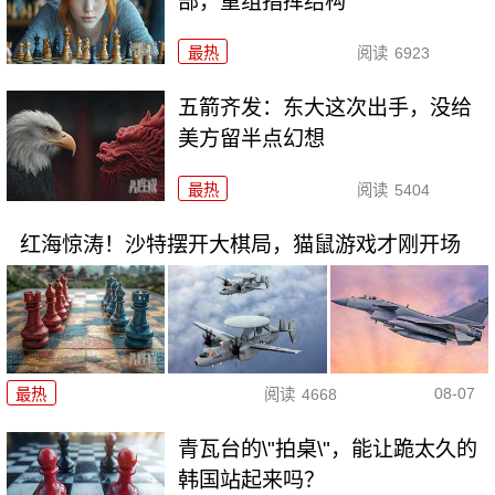
部，重组指挥结构
最热
阅读
6923
五箭齐发：东大这次出手，没给
美方留半点幻想
最热
阅读
5404
红海惊涛！沙特摆开大棋局，猫鼠游戏才刚开场
08-07
最热
阅读
4668
青瓦台的\"拍桌\"，能让跪太久的
韩国站起来吗？