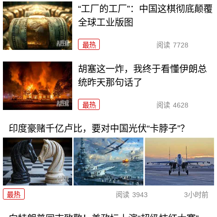
“工厂的工厂”：中国这棋彻底颠覆
全球工业版图
最热
阅读
7728
胡塞这一炸，我终于看懂伊朗总
统昨天那句话了
最热
阅读
4628
印度豪赌千亿卢比，要对中国光伏“卡脖子”？
最热
阅读
3943
3小时前