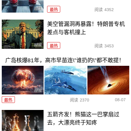
最热
阅读
4352
美空管漏洞再暴露！特朗普专机
差点与客机撞上
最热
阅读
3453
广岛核爆81年，高市早苗连\"谁扔的\"都不敢提！
08-07
最热
阅读
2370
五箭齐发！熊猫这一巴掌扇过
去，大漂亮终于知疼