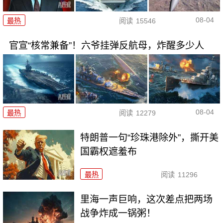
08-04
最热
阅读
15546
官宣“核常兼备”！六爷挂弹反航母，炸醒多少人
08-04
最热
阅读
12279
特朗普一句“珍珠港除外”，撕开美
国霸权遮羞布
最热
阅读
11296
里海一声巨响，这次差点把两场
战争炸成一锅粥！