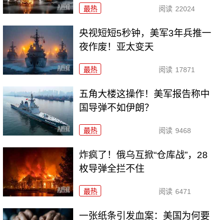
最热
阅读
22024
央视短短5秒钟，美军3年兵推一
夜作废！亚太变天
最热
阅读
17871
五角大楼这操作！美军报告称中
国导弹不如伊朗？
最热
阅读
9468
炸疯了！俄乌互掀“仓库战”，28
枚导弹全拦不住
最热
阅读
6471
一张纸条引发血案：美国为何要