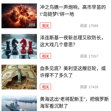
冲之鸟礁一声炮响，高市早苗的
\"岛链梦\"碎一地
相关
阅读
17585
泽连斯基一夜斩总理又砍防长，
这大戏几个意思？
相关
阅读
17557
血条见底？美利坚这艘巨轮，或
许撑不了多久了
相关
阅读
17426
黄海这出“老将配新王”，把俄罗斯
海军看沉默了