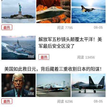
08-05
最热
阅读
7795
解放军五秒镜头颠覆太平洋！美
军最后安全区没了
最热
阅读
13456
美国如此救日元，背后藏着三重收割日本的阳谋！
08-05
最热
阅读
6296