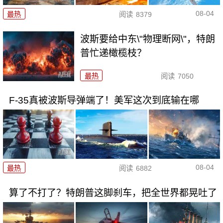
08-04
最热
阅读
8379
波斯要给中东\"物理断网\"，特朗
普忙递橄榄枝？
最热
阅读
7050
F-35真被波斯导弹端了！美军这次到底输在哪
08-04
最热
阅读
6882
算了不打了？特朗普这脚刹车，把全世界都晃吐了