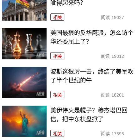
呲得起来吗？
相关
阅读
19027
美国最狠的反华鹰派，怎么访个
华还委屈上了？
相关
阅读
19012
波斯这狠厉一击，终结了美军吹
了半个世纪的牛
相关
阅读
18201
美伊停火是幌子？穆杰塔巴回
信，把中东棋盘掀了
相关
阅读
17595