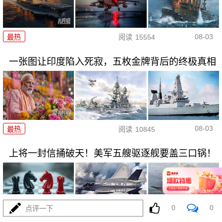
08-03
最热
阅读
15554
一张图让印度陷入死寂，五枚金牌背后的终极真相
08-03
最热
阅读
10845
上将一封信捅破天！美军五艘驱逐舰要盖三口锅！
0
0
点评一下
08-03
最热
阅读
7455