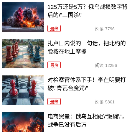
125万还是5万？俄乌战损数字背
后的\"三国杀\"
最热
阅读
7796
扎卢日内说的一句话，把北约的
脸按在地上摩擦
最热
阅读
12256
对检察官体系下手！李在明要打
破\"青瓦台魔咒\"
最热
阅读
5861
电商哭晕：俄乌互相砸\"饭碗\"，
战争已没有后方