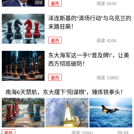
最热
阅读
5628
泽连斯基的“清场行动”与乌克兰的
末路狂飙！
最热
阅读
4206
东大海军这一手\"普及牌\"，让美
西方彻底破防！
最热
阅读
23882
南海6天禁航，东大摆下“阳谋棋”，锤炼铁拳头！
08-04
最热
阅读
20991