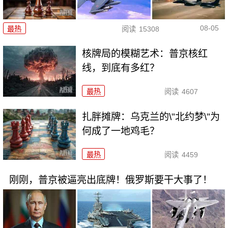
08-05
最热
阅读
15308
核牌局的模糊艺术：普京核红
线，到底有多红？
最热
阅读
4607
扎胖摊牌：乌克兰的\"北约梦\"为
何成了一地鸡毛？
最热
阅读
4459
刚刚，普京被逼亮出底牌！俄罗斯要干大事了！