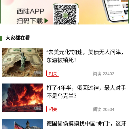
大家都在看
“去美元化”加速，美债无人问津，
东瀛被锁死！
相关
阅读
23402
打了4年半，俄回过神，最大对手
不是乌克兰？
相关
阅读
20534
德国偷偷摸摸找中国“命门”，这牙