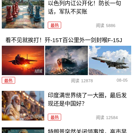
以色列内讧公开化！防长一句
话，军队不买账
最热
阅读
5886
看不见就挨打！歼-15T百公里外一剑封喉F-15J
08-05
最热
阅读
12878
印度满世界绕了一大圈，最后发
现还是中国好？
最热
阅读
12584
特朗普突然关闭领事馆，高市早