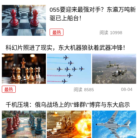
055要迎来最强对手？东瀛万吨新
驱已上船台！
最热
阅读
10998
科幻片照进了现实，东大机器狼驮着武器冲锋！
08-04
最热
阅读
8585
千机压境：俄乌战场上的\"蜂群\"博弈与东大启示