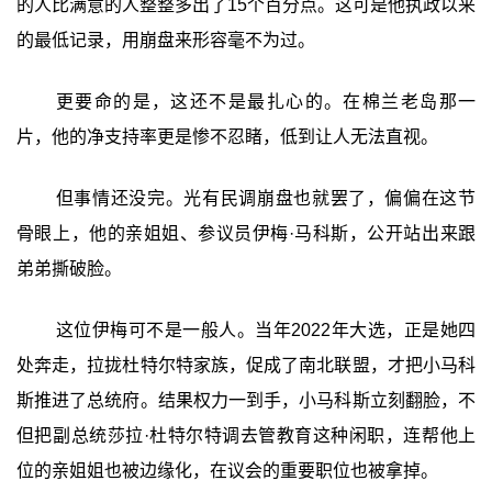
的人比满意的人整整多出了15个百分点。这可是他执政以来
的最低记录，用崩盘来形容毫不为过。
更要命的是，这还不是最扎心的。在棉兰老岛那一
片，他的净支持率更是惨不忍睹，低到让人无法直视。
但事情还没完。光有民调崩盘也就罢了，偏偏在这节
骨眼上，他的亲姐姐、参议员伊梅·马科斯，公开站出来跟
弟弟撕破脸。
这位伊梅可不是一般人。当年2022年大选，正是她四
处奔走，拉拢杜特尔特家族，促成了南北联盟，才把小马科
斯推进了总统府。结果权力一到手，小马科斯立刻翻脸，不
但把副总统莎拉·杜特尔特调去管教育这种闲职，连帮他上
位的亲姐姐也被边缘化，在议会的重要职位也被拿掉。