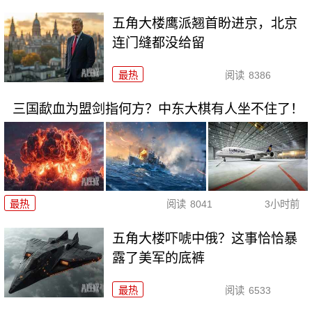
五角大楼鹰派翘首盼进京，北京
连门缝都没给留
最热
阅读
8386
三国歃血为盟剑指何方？中东大棋有人坐不住了！
最热
阅读
8041
3小时前
五角大楼吓唬中俄？这事恰恰暴
露了美军的底裤
最热
阅读
6533