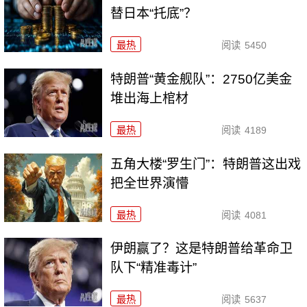
替日本“托底”？
最热
阅读
5450
特朗普“黄金舰队”：2750亿美金
堆出海上棺材
最热
阅读
4189
五角大楼“罗生门”：特朗普这出戏
把全世界演懵
最热
阅读
4081
伊朗赢了？这是特朗普给革命卫
队下“精准毒计”
最热
阅读
5637