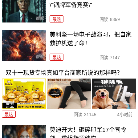
\"铜牌军备竞赛\"
最热
阅读
8359
美利坚一场电子战演习，把自家
救护机送了命！
最热
阅读
7147
双十一现货专场真如平台商家所说的那样吗？
最热
阅读
31145
4小时前
莫迪开大！砸碎印军17个司令