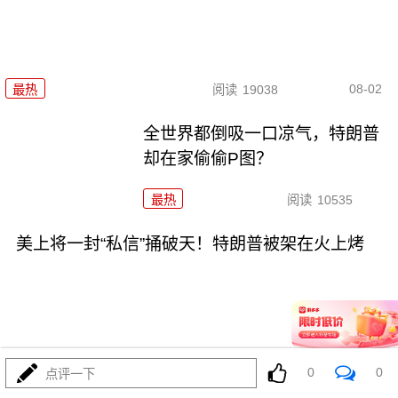
08-02
最热
阅读
19038
全世界都倒吸一口凉气，特朗普
却在家偷偷P图？
最热
阅读
10535
美上将一封“私信”捅破天！特朗普被架在火上烤
08-02
最热
阅读
9200
0
0
点评一下