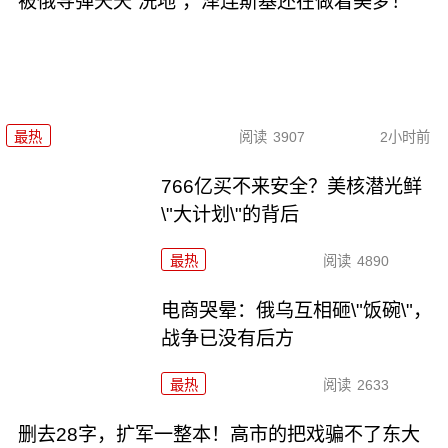
被俄导弹天天“洗地”，泽连斯基还在做着美梦！
最热
阅读
3907
2小时前
766亿买不来安全？美核潜光鲜
\"大计划\"的背后
最热
阅读
4890
电商哭晕：俄乌互相砸\"饭碗\"，
战争已没有后方
最热
阅读
2633
删去28字，扩军一整本！高市的把戏骗不了东大