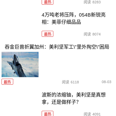
最热
阅读
8283
4万吨老将压阵，054B新锐亮
相：美菲仔细品品
最热
阅读
8074
吞金巨兽折翼加州：美利坚军工\"里外掏空\"困局
08-03
最热
阅读
6118
波斯的浓缩铀，美利坚是真想
拿，还是做样子？
最热
阅读
4091