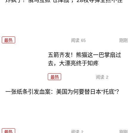
炸疯了！俄乌互掀“仓库战”，28枚导弹全拦不住
最热
阅读
65
刚刚
五箭齐发！熊猫这一巴掌扇过
去，大漂亮终于知疼
最热
阅读
2
一张纸条引发血案：美国为何要替日本“托底”？
最热
阅读
2
刚刚