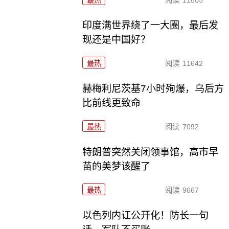
最热
阅读
11805
印度满世界绕了一大圈，最后发
现还是中国好？
最热
阅读
11642
赫梅利尼茨基7小时殉爆，乌后方
比前线更致命
最热
阅读
7092
特朗普突然关闭领事馆，高市早
苗的美梦该醒了
最热
阅读
9667
以色列内讧公开化！防长一句