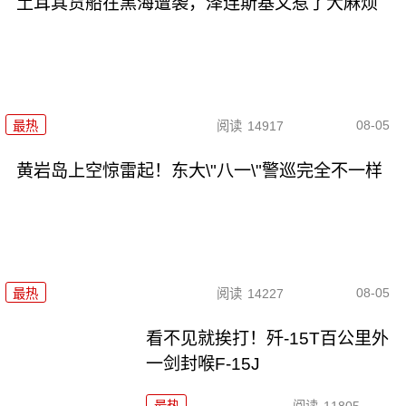
土耳其货船在黑海遭袭，泽连斯基又惹了大麻烦
08-05
最热
阅读
14917
黄岩岛上空惊雷起！东大\"八一\"警巡完全不一样
08-05
最热
阅读
14227
看不见就挨打！歼-15T百公里外
一剑封喉F-15J