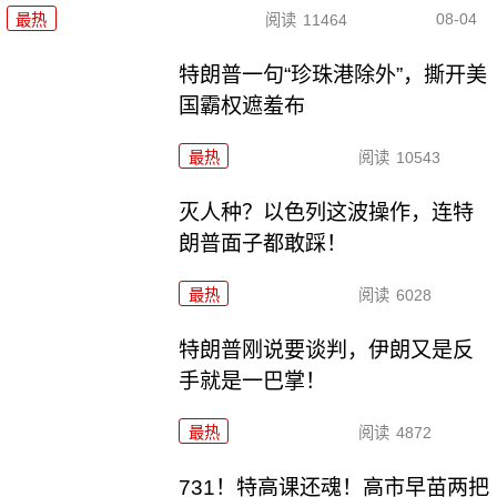
08-04
最热
阅读
11464
特朗普一句“珍珠港除外”，撕开美
国霸权遮羞布
最热
阅读
10543
灭人种？以色列这波操作，连特
朗普面子都敢踩！
最热
阅读
6028
特朗普刚说要谈判，伊朗又是反
手就是一巴掌！
最热
阅读
4872
731！特高课还魂！高市早苗两把