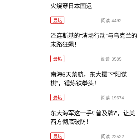
火烧穿日本国运
最热
阅读
4492
泽连斯基的“清场行动”与乌克兰的
末路狂飙！
最热
阅读
3585
南海6天禁航，东大摆下“阳谋
棋”，锤炼铁拳头！
最热
阅读
19674
东大海军这一手\"普及牌\"，让美
西方彻底破防！
最热
阅读
22522