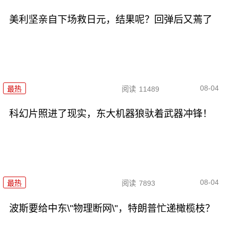
美利坚亲自下场救日元，结果呢？回弹后又蔫了
08-04
最热
阅读
11489
科幻片照进了现实，东大机器狼驮着武器冲锋！
08-04
最热
阅读
7893
波斯要给中东\"物理断网\"，特朗普忙递橄榄枝？