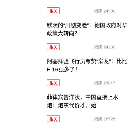
相关
阅读
24596
默茨的“川剧变脸”：德国政府对华
政策大转向？
相关
阅读
24236
阿塞拜疆飞行员夸赞“枭龙”：比比
F-16强多了！
相关
阅读
23047
菲律宾告洋状，中国直接上水
炮：炮灰代价才开始
相关
阅读
18728