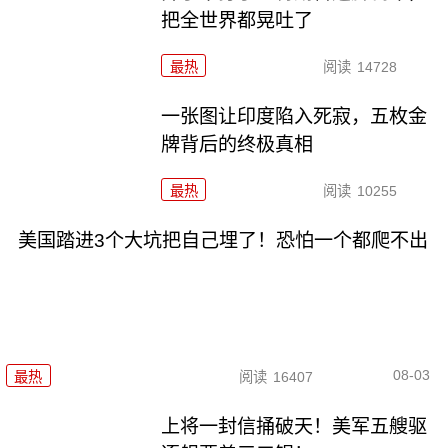
把全世界都晃吐了
最热
阅读
14728
一张图让印度陷入死寂，五枚金
牌背后的终极真相
最热
阅读
10255
美国踏进3个大坑把自己埋了！恐怕一个都爬不出
08-03
最热
阅读
16407
上将一封信捅破天！美军五艘驱