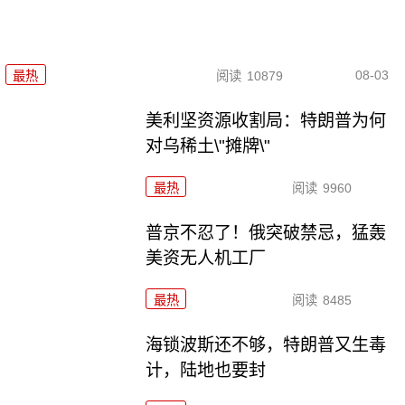
08-03
最热
阅读
10879
美利坚资源收割局：特朗普为何
对乌稀土\"摊牌\"
最热
阅读
9960
普京不忍了！俄突破禁忌，猛轰
美资无人机工厂
最热
阅读
8485
海锁波斯还不够，特朗普又生毒
计，陆地也要封