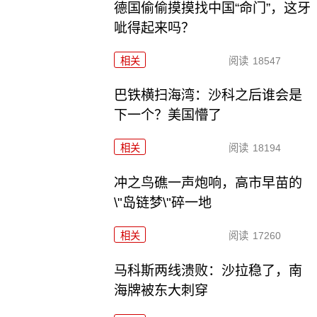
德国偷偷摸摸找中国“命门”，这牙
呲得起来吗？
相关
阅读
18547
巴铁横扫海湾：沙科之后谁会是
下一个？美国懵了
相关
阅读
18194
冲之鸟礁一声炮响，高市早苗的
\"岛链梦\"碎一地
相关
阅读
17260
马科斯两线溃败：沙拉稳了，南
海牌被东大刺穿