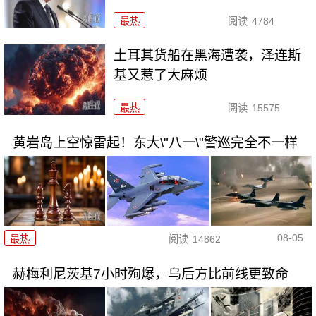
最热
阅读
4784
土耳其货船在黑海遭袭，泽连斯
基又惹了大麻烦
最热
阅读
15575
黄岩岛上空惊雷起！东大\"八一\"警巡完全不一样
08-05
最热
阅读
14862
赫梅利尼茨基7小时殉爆，乌后方比前线更致命