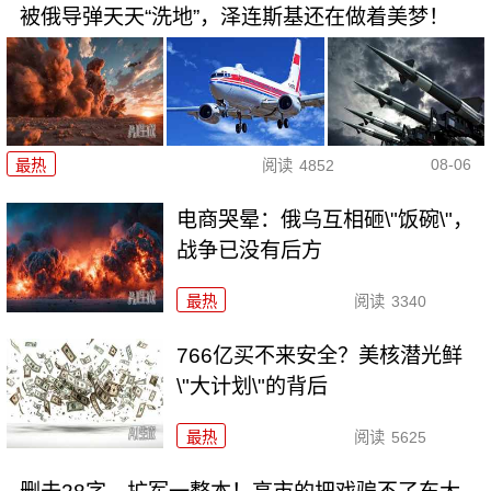
被俄导弹天天“洗地”，泽连斯基还在做着美梦！
08-06
最热
阅读
4852
电商哭晕：俄乌互相砸\"饭碗\"，
战争已没有后方
最热
阅读
3340
766亿买不来安全？美核潜光鲜
\"大计划\"的背后
最热
阅读
5625