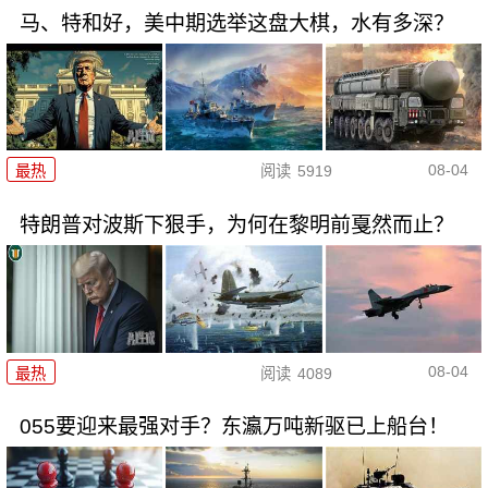
马、特和好，美中期选举这盘大棋，水有多深？
08-04
最热
阅读
5919
特朗普对波斯下狠手，为何在黎明前戛然而止？
08-04
最热
阅读
4089
055要迎来最强对手？东瀛万吨新驱已上船台！