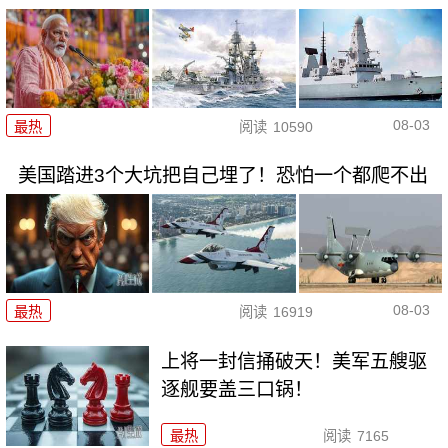
08-03
最热
阅读
10590
美国踏进3个大坑把自己埋了！恐怕一个都爬不出
08-03
最热
阅读
16919
上将一封信捅破天！美军五艘驱
逐舰要盖三口锅！
最热
阅读
7165