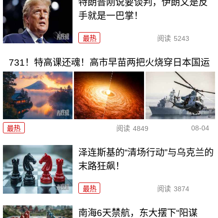
特朗普刚说要谈判，伊朗又是反
手就是一巴掌！
最热
阅读
5243
731！特高课还魂！高市早苗两把火烧穿日本国运
08-04
最热
阅读
4849
泽连斯基的“清场行动”与乌克兰的
末路狂飙！
最热
阅读
3874
南海6天禁航，东大摆下“阳谋