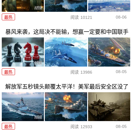
08-06
最热
阅读
10121
暴风来袭，这局决不能输，想赢一定要和中国联手
08-05
最热
阅读
13986
解放军五秒镜头颠覆太平洋！美军最后安全区没了
08-05
最热
阅读
12933