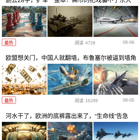
删去28字，扩军一整本！高市的把戏骗不了东大
08-06
最热
阅读
4728
欧盟想关门，中国人就翻墙，布鲁塞尔被逼到墙角
08-05
最热
阅读
15299
河水干了，欧洲的底裤露出来了，“生命线”告急