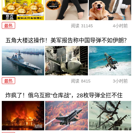
最热
阅读
31145
4小时前
五角大楼这操作！美军报告称中国导弹不如伊朗？
最热
阅读
8415
3小时前
炸疯了！俄乌互掀“仓库战”，28枚导弹全拦不住