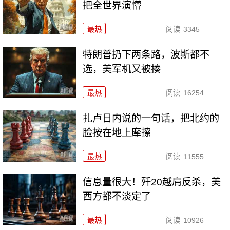
把全世界演懵
最热
阅读
3345
特朗普扔下两条路，波斯都不
选，美军机又被揍
最热
阅读
16254
扎卢日内说的一句话，把北约的
脸按在地上摩擦
最热
阅读
11555
信息量很大！歼20越肩反杀，美
西方都不淡定了
最热
阅读
10926