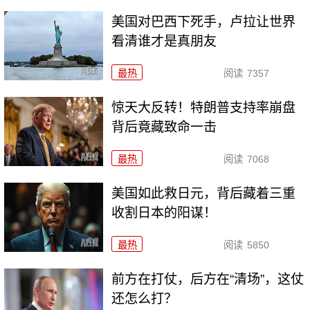
美国对巴西下死手，卢拉让世界
看清谁才是真朋友
最热
阅读
7357
惊天大反转！特朗普支持率崩盘
背后竟藏致命一击
最热
阅读
7068
美国如此救日元，背后藏着三重
收割日本的阳谋！
最热
阅读
5850
前方在打仗，后方在“清场”，这仗
还怎么打？