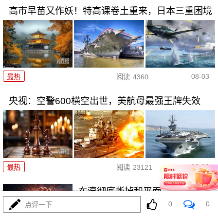
高市早苗又作妖！特高课卷土重来，日本三重困境
08-03
最热
阅读
4360
央视：空警600横空出世，美航母最强王牌失效
08-03
最热
阅读
23121
东瀛彻底撕掉和平面具，公然发
射进攻性武器！
0
0
点评一下