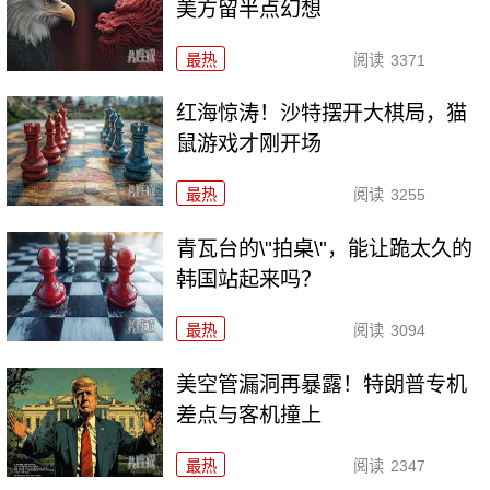
美方留半点幻想
最热
阅读
3371
红海惊涛！沙特摆开大棋局，猫
鼠游戏才刚开场
最热
阅读
3255
青瓦台的\"拍桌\"，能让跪太久的
韩国站起来吗？
最热
阅读
3094
美空管漏洞再暴露！特朗普专机
差点与客机撞上
最热
阅读
2347