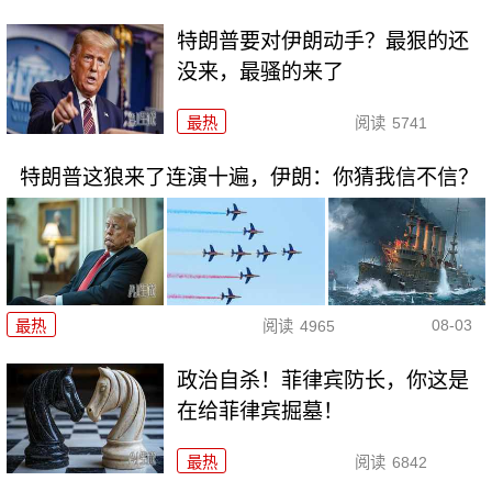
特朗普要对伊朗动手？最狠的还
没来，最骚的来了
最热
阅读
5741
特朗普这狼来了连演十遍，伊朗：你猜我信不信？
08-03
最热
阅读
4965
政治自杀！菲律宾防长，你这是
在给菲律宾掘墓！
最热
阅读
6842