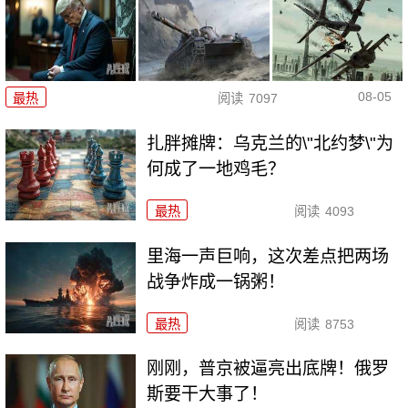
08-05
最热
阅读
7097
扎胖摊牌：乌克兰的\"北约梦\"为
何成了一地鸡毛？
最热
阅读
4093
里海一声巨响，这次差点把两场
战争炸成一锅粥！
最热
阅读
8753
刚刚，普京被逼亮出底牌！俄罗
斯要干大事了！