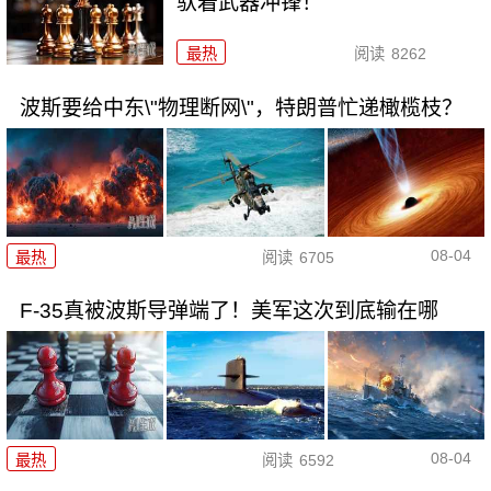
驮着武器冲锋！
最热
阅读
8262
波斯要给中东\"物理断网\"，特朗普忙递橄榄枝？
08-04
最热
阅读
6705
F-35真被波斯导弹端了！美军这次到底输在哪
08-04
最热
阅读
6592