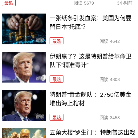
最热
阅读
5679
3小时前
一张纸条引发血案：美国为何要
替日本“托底”？
最热
阅读
4642
伊朗赢了？这是特朗普给革命卫
队下“精准毒计”
最热
阅读
4803
特朗普“黄金舰队”：2750亿美金
堆出海上棺材
最热
阅读
3458
五角大楼“罗生门”：特朗普这出戏