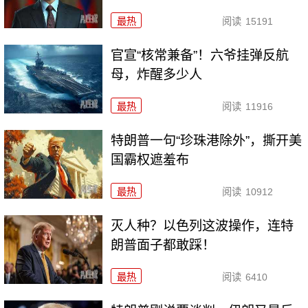
最热
阅读
15191
官宣“核常兼备”！六爷挂弹反航
母，炸醒多少人
最热
阅读
11916
特朗普一句“珍珠港除外”，撕开美
国霸权遮羞布
最热
阅读
10912
灭人种？以色列这波操作，连特
朗普面子都敢踩！
最热
阅读
6410