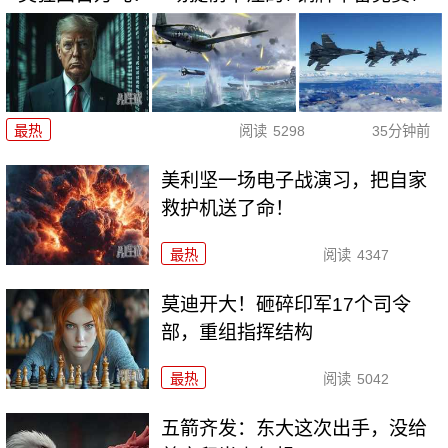
最热
阅读
5298
35分钟前
美利坚一场电子战演习，把自家
救护机送了命！
最热
阅读
4347
莫迪开大！砸碎印军17个司令
部，重组指挥结构
最热
阅读
5042
五箭齐发：东大这次出手，没给