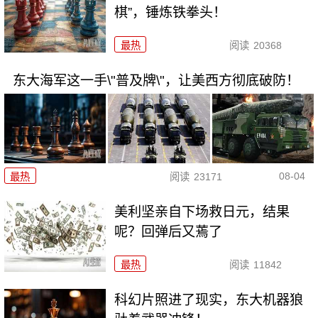
棋”，锤炼铁拳头！
最热
阅读
20368
东大海军这一手\"普及牌\"，让美西方彻底破防！
08-04
最热
阅读
23171
美利坚亲自下场救日元，结果
呢？回弹后又蔫了
最热
阅读
11842
科幻片照进了现实，东大机器狼