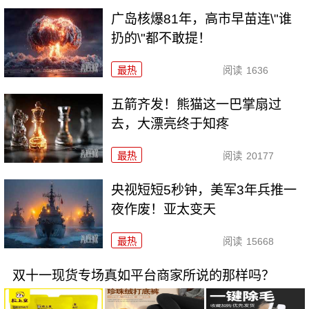
广岛核爆81年，高市早苗连\"谁
扔的\"都不敢提！
最热
阅读
1636
五箭齐发！熊猫这一巴掌扇过
去，大漂亮终于知疼
最热
阅读
20177
央视短短5秒钟，美军3年兵推一
夜作废！亚太变天
最热
阅读
15668
双十一现货专场真如平台商家所说的那样吗？