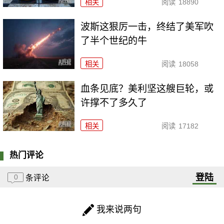
相关
阅读
18890
波斯这狠厉一击，终结了美军吹
了半个世纪的牛
相关
阅读
18058
血条见底？美利坚这艘巨轮，或
许撑不了多久了
相关
阅读
17182
热门评论
登陆
0
条评论
我来说两句