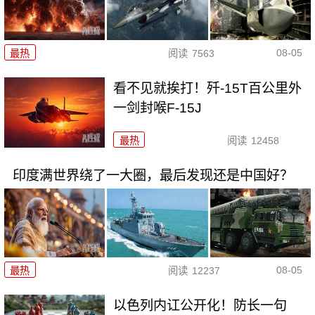
08-05
最热
阅读
7563
看不见就挨打！歼-15T百公里外
一剑封喉F-15J
最热
阅读
12458
印度满世界绕了一大圈，最后发现还是中国好？
08-05
最热
阅读
12237
以色列内讧公开化！防长一句