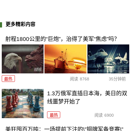
更多精彩内容
射程1800公里的“巨炮”，治得了美军“焦虑”吗？
最热
阅读
8768
35分钟前
1.3万俄军直插日本海，美日的双
线噩梦开始了
最热
阅读
6900
美狂囤百万吨：一场提前下注的\"铜牌军备竞赛\"