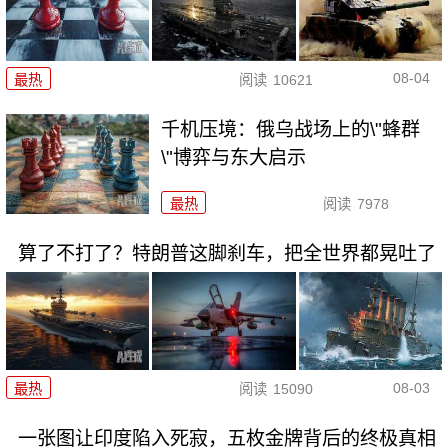
08-04
最热
阅读
10621
千机压境：俄乌战场上的\"蜂群
\"博弈与东大启示
最热
阅读
7978
算了不打了？特朗普这脚刹车，把全世界都晃吐了
08-03
最热
阅读
15090
一张图让印度陷入死寂，五枚金牌背后的终极真相