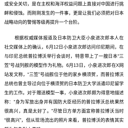
或安全关切，是在主权和海洋权益问题上直接对中国进行挑
衅和侵蚀。而刚刚发生的一件事，更是让我们必须把对日本
战略动向的警惕等级再提升一个台阶。
根据权威媒体报道及日本防卫大臣小泉进次郎本人在
社交媒体上的确认，6月12日小泉进次郎访问印尼期间，在
与印尼总统普拉博沃举行会谈时，特意带上了一艘日本“三
笠”号战列舰的模型作为礼物。6月13日，小泉进次郎在X网
站发文称，“三笠”号战舰位于他的家乡横须贺，而普拉博沃
总统也曾主导过向位于横须贺的日本防卫大学派遣印尼留学
生的工作。对于赠送模型一事，小泉进次郎颇为得意地描述
称：“身为军旅出身并有国防大臣经历的普拉博沃总统果然
很高兴，真是太好了。”尽管日方单方面宣称普拉博沃当时
“很高兴”，但从现场流出的照片来看，普拉博沃的表情其实