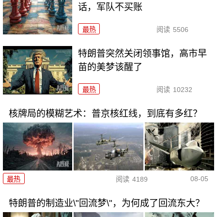
话，军队不买账
最热
阅读
5506
特朗普突然关闭领事馆，高市早
苗的美梦该醒了
最热
阅读
10232
核牌局的模糊艺术：普京核红线，到底有多红？
08-05
最热
阅读
4189
特朗普的制造业\"回流梦\"，为何成了回流东大？