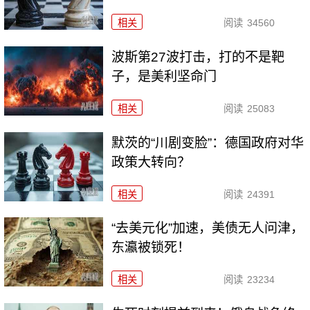
相关
阅读
34560
波斯第27波打击，打的不是靶
子，是美利坚命门
相关
阅读
25083
默茨的“川剧变脸”：德国政府对华
政策大转向？
相关
阅读
24391
“去美元化”加速，美债无人问津，
东瀛被锁死！
相关
阅读
23234