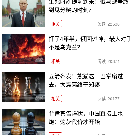
生死时刻提前到来！俄乌战争终
到见分晓的时刻？
相关
阅读
22580
打了4年半，俄回过神，最大对手
不是乌克兰？
相关
阅读
20374
五箭齐发！熊猫这一巴掌扇过
去，大漂亮终于知疼
相关
阅读
20177
菲律宾告洋状，中国直接上水
炮：炮灰代价才开始