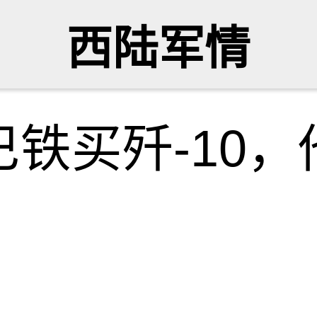
西陆军情
铁买歼-10