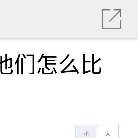
，他们怎么比
小
大