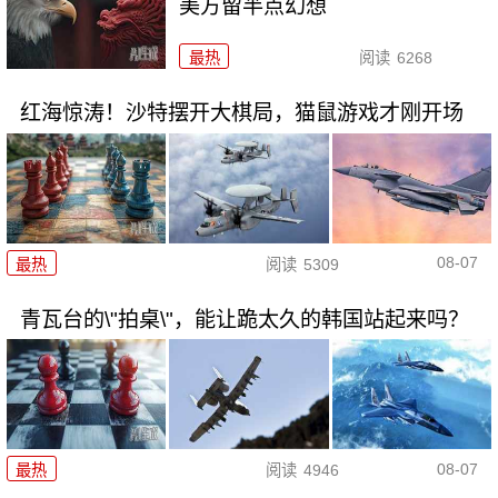
美方留半点幻想
最热
阅读
6268
红海惊涛！沙特摆开大棋局，猫鼠游戏才刚开场
08-07
最热
阅读
5309
青瓦台的\"拍桌\"，能让跪太久的韩国站起来吗？
08-07
最热
阅读
4946