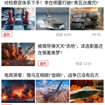
对检察官体系下手！李在明要打破\"青瓦台魔咒\"
08-06
最热
阅读
6255
被俄导弹天天“洗地”，泽连斯基还
在做着美梦！
最热
阅读
5729
电商哭晕：俄乌互相砸\"饭碗\"，战争已没有后方