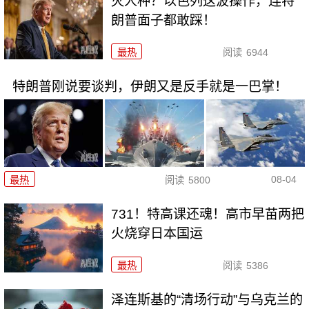
灭人种？以色列这波操作，连特
朗普面子都敢踩！
最热
阅读
6944
特朗普刚说要谈判，伊朗又是反手就是一巴掌！
08-04
最热
阅读
5800
731！特高课还魂！高市早苗两把
火烧穿日本国运
最热
阅读
5386
泽连斯基的“清场行动”与乌克兰的