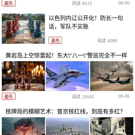
08-05
最热
阅读
8113
以色列内讧公开化！防长一句
话，军队不买账
最热
阅读
6086
黄岩岛上空惊雷起！东大\"八一\"警巡完全不一样
08-05
最热
阅读
15542
核牌局的模糊艺术：普京核红线，到底有多红？