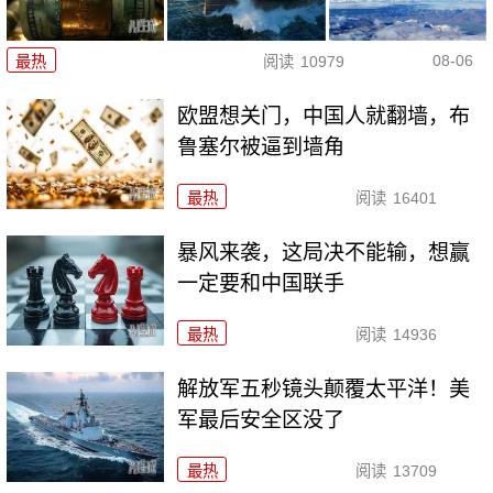
08-06
最热
阅读
10979
欧盟想关门，中国人就翻墙，布
鲁塞尔被逼到墙角
最热
阅读
16401
暴风来袭，这局决不能输，想赢
一定要和中国联手
最热
阅读
14936
解放军五秒镜头颠覆太平洋！美
军最后安全区没了
最热
阅读
13709