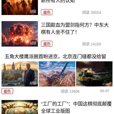
新所有人的认知
最热
阅读
20014
三国歃血为盟剑指何方？中东大
棋有人坐不住了！
最热
阅读
14150
五角大楼鹰派翘首盼进京，北京连门缝都没给留
08-07
最热
阅读
13406
“工厂的工厂”：中国这棋彻底颠覆
全球工业版图