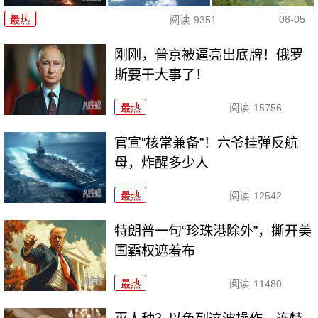
08-05
最热
阅读
9351
刚刚，普京被逼亮出底牌！俄罗
斯要干大事了！
最热
阅读
15756
官宣“核常兼备”！六爷挂弹反航
母，炸醒多少人
最热
阅读
12542
特朗普一句“珍珠港除外”，撕开美
国霸权遮羞布
最热
阅读
11480