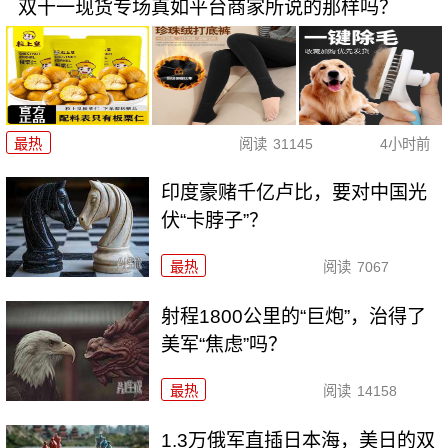
双十一现货专场真如平台商家所说的那样吗？
最热
阅读
31145
4小时前
印度豪赌千亿卢比，要对中国光
伏“卡脖子”？
最热
阅读
7067
射程1800公里的“巨炮”，治得了
美军“焦虑”吗？
最热
阅读
14158
1.3万俄军直插日本海，美日的双