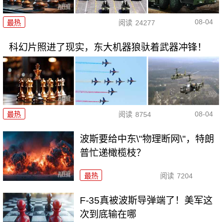
08-04
最热
阅读
24277
科幻片照进了现实，东大机器狼驮着武器冲锋！
08-04
最热
阅读
8754
波斯要给中东\"物理断网\"，特朗
普忙递橄榄枝？
最热
阅读
7204
F-35真被波斯导弹端了！美军这
次到底输在哪