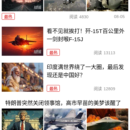
08-05
最热
阅读
4830
看不见就挨打！歼-15T百公里外
一剑封喉F-15J
最热
阅读
13113
印度满世界绕了一大圈，最后发
现还是中国好？
最热
阅读
12809
特朗普突然关闭领事馆，高市早苗的美梦该醒了