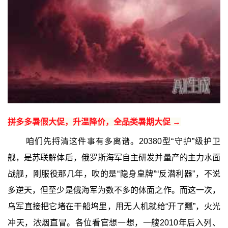
拼多多暑假大促，升温降价，全品类暑期大促 →
咱们先捋清这件事有多离谱。20380型“守护”级护卫
舰，是苏联解体后，俄罗斯海军自主研发并量产的主力水面
战舰，刚服役那几年，吹的是“隐身皇牌”“反潜利器”，不说
多逆天，但至少是俄海军为数不多的体面之作。而这一次，
乌军直接把它堵在干船坞里，用无人机就给“开了瓢”，火光
冲天，浓烟直冒。各位看官想一想，一艘2010年后入列、