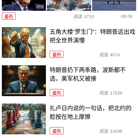
08-06
最热
阅读
4719
五角大楼“罗生门”：特朗普这出戏
把全世界演懵
最热
阅读
4574
特朗普扔下两条路，波斯都不
选，美军机又被揍
最热
阅读
17639
扎卢日内说的一句话，把北约的
脸按在地上摩擦
最热
阅读
12698