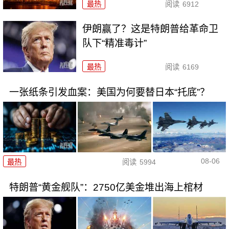
最热
阅读
6912
伊朗赢了？这是特朗普给革命卫
队下“精准毒计”
最热
阅读
6169
一张纸条引发血案：美国为何要替日本“托底”？
08-06
最热
阅读
5994
特朗普“黄金舰队”：2750亿美金堆出海上棺材