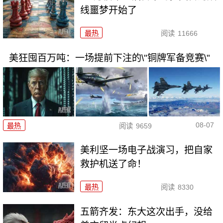
线噩梦开始了
最热
阅读
11666
美狂囤百万吨：一场提前下注的\"铜牌军备竞赛\"
08-07
最热
阅读
9659
美利坚一场电子战演习，把自家
救护机送了命！
最热
阅读
8330
五箭齐发：东大这次出手，没给