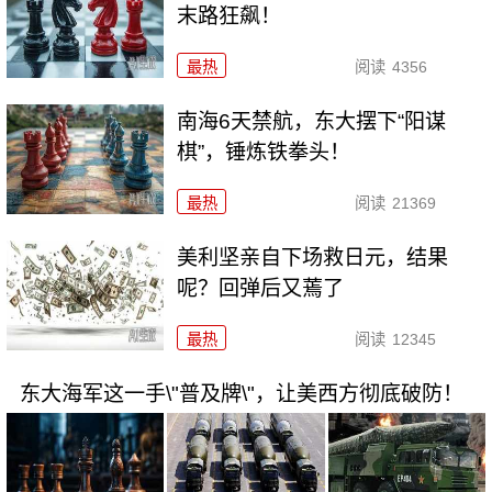
末路狂飙！
最热
阅读
4356
南海6天禁航，东大摆下“阳谋
棋”，锤炼铁拳头！
最热
阅读
21369
美利坚亲自下场救日元，结果
呢？回弹后又蔫了
最热
阅读
12345
东大海军这一手\"普及牌\"，让美西方彻底破防！