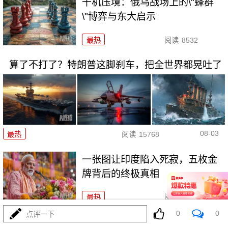
千机压境：俄乌战场上的\"蜂群
\"博弈与东大启示
最热
阅读
8532
算了不打了？特朗普这脚刹车，把全世界都晃吐了
08-03
最热
阅读
15768
一张图让印度陷入死寂，五枚金
牌背后的终极真相
最热
阅读
10966
0
0
点评一下
美国踏进3个大坑把自己埋了！恐怕一个都爬不出