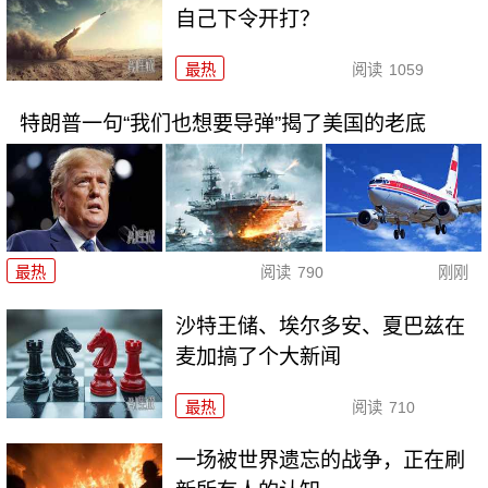
自己下令开打？
最热
阅读
1059
特朗普一句“我们也想要导弹”揭了美国的老底
最热
阅读
790
刚刚
沙特王储、埃尔多安、夏巴兹在
麦加搞了个大新闻
最热
阅读
710
一场被世界遗忘的战争，正在刷