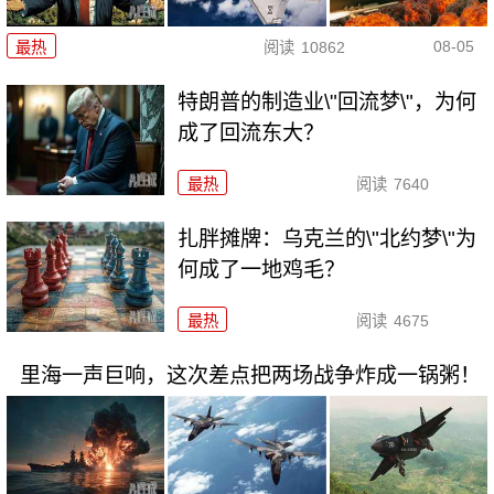
08-05
最热
阅读
10862
特朗普的制造业\"回流梦\"，为何
成了回流东大？
最热
阅读
7640
扎胖摊牌：乌克兰的\"北约梦\"为
何成了一地鸡毛？
最热
阅读
4675
里海一声巨响，这次差点把两场战争炸成一锅粥！