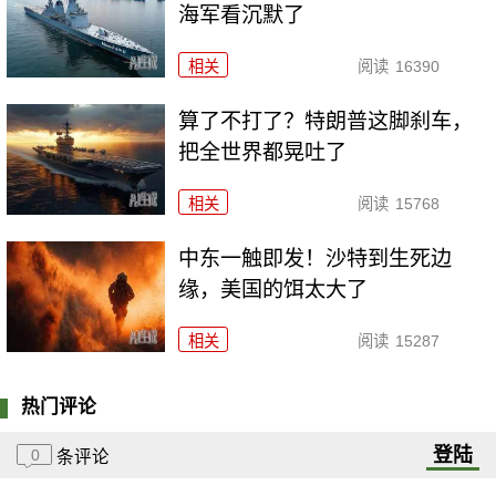
海军看沉默了
相关
阅读
16390
算了不打了？特朗普这脚刹车，
把全世界都晃吐了
相关
阅读
15768
中东一触即发！沙特到生死边
缘，美国的饵太大了
相关
阅读
15287
热门评论
登陆
0
条评论