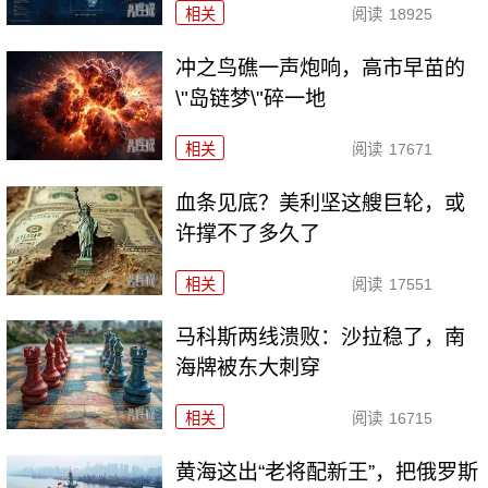
相关
阅读
18925
冲之鸟礁一声炮响，高市早苗的
\"岛链梦\"碎一地
相关
阅读
17671
血条见底？美利坚这艘巨轮，或
许撑不了多久了
相关
阅读
17551
马科斯两线溃败：沙拉稳了，南
海牌被东大刺穿
相关
阅读
16715
黄海这出“老将配新王”，把俄罗斯