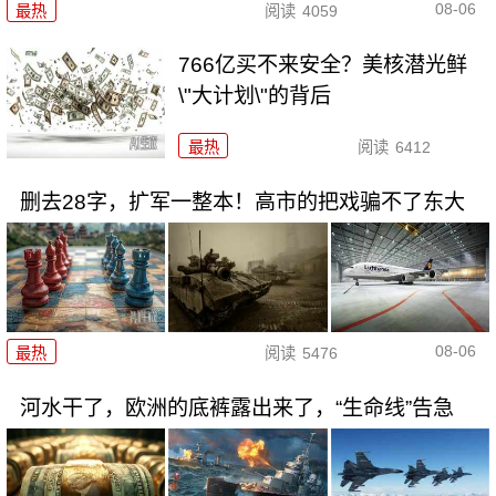
08-06
最热
阅读
4059
766亿买不来安全？美核潜光鲜
\"大计划\"的背后
最热
阅读
6412
删去28字，扩军一整本！高市的把戏骗不了东大
08-06
最热
阅读
5476
河水干了，欧洲的底裤露出来了，“生命线”告急