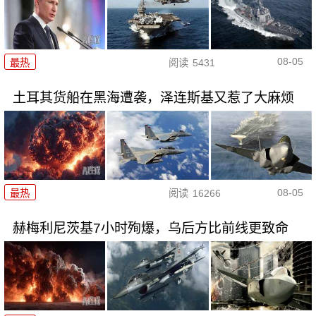
08-05
最热
阅读
5431
土耳其货船在黑海遭袭，泽连斯基又惹了大麻烦
08-05
最热
阅读
16266
赫梅利尼茨基7小时殉爆，乌后方比前线更致命