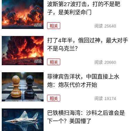
波斯第27波打击，打的不是靶
子，是美利坚命门
相关
阅读
25640
打了4年半，俄回过神，最大对手
不是乌克兰？
相关
阅读
20660
菲律宾告洋状，中国直接上水
炮：炮灰代价才开始
相关
阅读
19174
巴铁横扫海湾：沙科之后谁会是
下一个？美国懵了