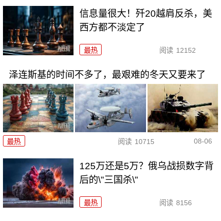
信息量很大！歼20越肩反杀，美
西方都不淡定了
最热
阅读
12152
泽连斯基的时间不多了，最艰难的冬天又要来了
08-06
最热
阅读
10715
125万还是5万？俄乌战损数字背
后的\"三国杀\"
最热
阅读
8156