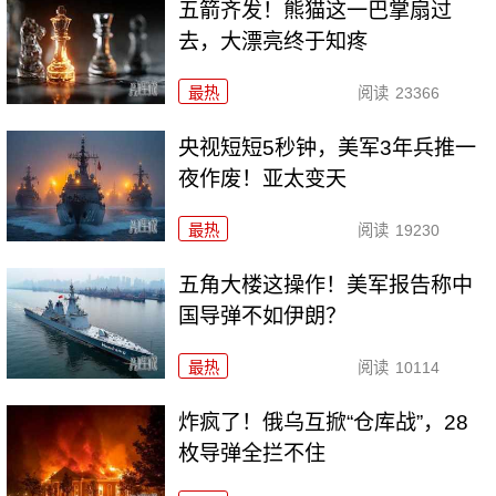
五箭齐发！熊猫这一巴掌扇过
去，大漂亮终于知疼
最热
阅读
23366
央视短短5秒钟，美军3年兵推一
夜作废！亚太变天
最热
阅读
19230
五角大楼这操作！美军报告称中
国导弹不如伊朗？
最热
阅读
10114
炸疯了！俄乌互掀“仓库战”，28
枚导弹全拦不住