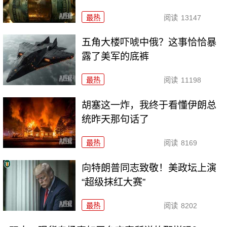
最热
阅读
13147
五角大楼吓唬中俄？这事恰恰暴
露了美军的底裤
最热
阅读
11198
胡塞这一炸，我终于看懂伊朗总
统昨天那句话了
最热
阅读
8169
向特朗普同志致敬！美政坛上演
“超级抹红大赛”
最热
阅读
8202