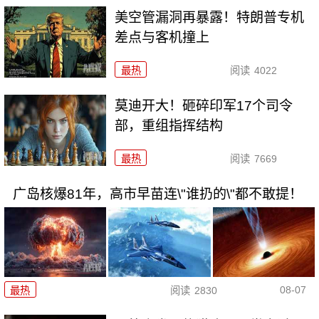
美空管漏洞再暴露！特朗普专机
差点与客机撞上
最热
阅读
4022
莫迪开大！砸碎印军17个司令
部，重组指挥结构
最热
阅读
7669
广岛核爆81年，高市早苗连\"谁扔的\"都不敢提！
08-07
最热
阅读
2830