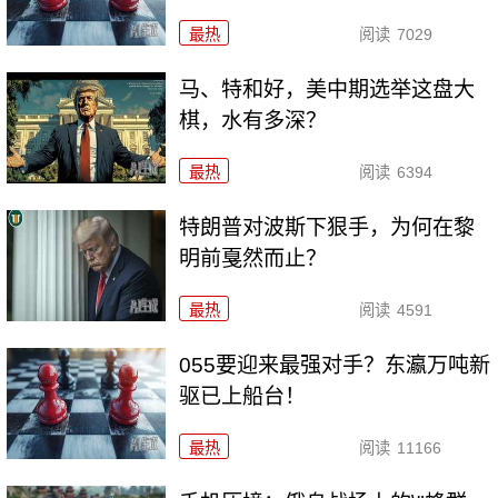
最热
阅读
7029
马、特和好，美中期选举这盘大
棋，水有多深？
最热
阅读
6394
特朗普对波斯下狠手，为何在黎
明前戛然而止？
最热
阅读
4591
055要迎来最强对手？东瀛万吨新
驱已上船台！
最热
阅读
11166