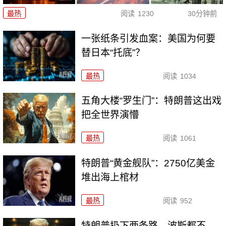
最热
阅读
1230
30分钟前
一张纸条引发血案：美国为何要
替日本“托底”？
最热
阅读
1034
五角大楼“罗生门”：特朗普这出戏
把全世界演懵
最热
阅读
1061
特朗普“黄金舰队”：2750亿美金
堆出海上棺材
最热
阅读
952
特朗普扔下两条路，波斯都不