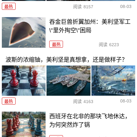
08-03
最热
阅读
8157
吞金巨兽折翼加州：美利坚军工
\"里外掏空\"困局
最热
阅读
6223
波斯的浓缩铀，美利坚是真想拿，还是做样子？
08-03
最热
阅读
4163
西班牙在北非的那块飞地休达，
为何突然炸了锅