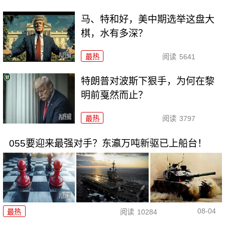
马、特和好，美中期选举这盘大
棋，水有多深？
最热
阅读
5641
特朗普对波斯下狠手，为何在黎
明前戛然而止？
最热
阅读
3797
055要迎来最强对手？东瀛万吨新驱已上船台！
08-04
最热
阅读
10284