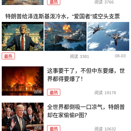
最热
阅读
3766
特朗普给泽连斯基泼冷水，“爱国者”或空头支票
08-03
最热
阅读
3381
这事要干了，不但中东要爆，世
界都得要爆了！
最热
阅读
19178
全世界都倒吸一口凉气，特朗普
却在家偷偷P图？
最热
阅读
10632