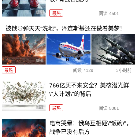
最热
阅读
4501
被俄导弹天天“洗地”，泽连斯基还在做着美梦！
最热
阅读
4129
3小时前
766亿买不来安全？美核潜光鲜
\"大计划\"的背后
最热
阅读
5081
电商哭晕：俄乌互相砸\"饭碗\"，
战争已没有后方