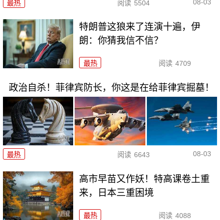
08-03
最热
阅读
5504
特朗普这狼来了连演十遍，伊
朗：你猜我信不信？
最热
阅读
4709
政治自杀！菲律宾防长，你这是在给菲律宾掘墓！
08-03
最热
阅读
6643
高市早苗又作妖！特高课卷土重
来，日本三重困境
最热
阅读
4088