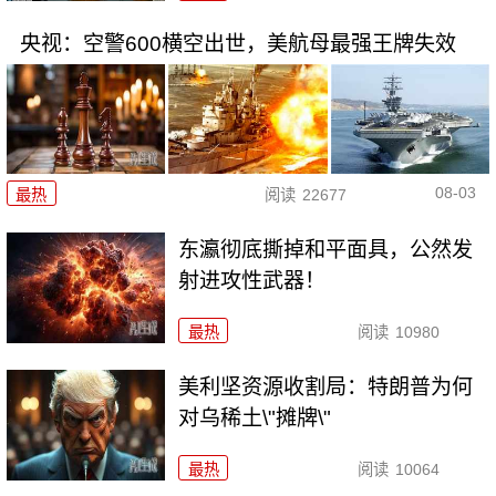
央视：空警600横空出世，美航母最强王牌失效
08-03
最热
阅读
22677
东瀛彻底撕掉和平面具，公然发
射进攻性武器！
最热
阅读
10980
美利坚资源收割局：特朗普为何
对乌稀土\"摊牌\"
最热
阅读
10064