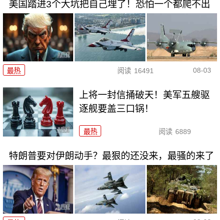
美国踏进3个大坑把自己埋了！恐怕一个都爬不出
08-03
最热
阅读
16491
上将一封信捅破天！美军五艘驱
逐舰要盖三口锅！
最热
阅读
6889
特朗普要对伊朗动手？最狠的还没来，最骚的来了