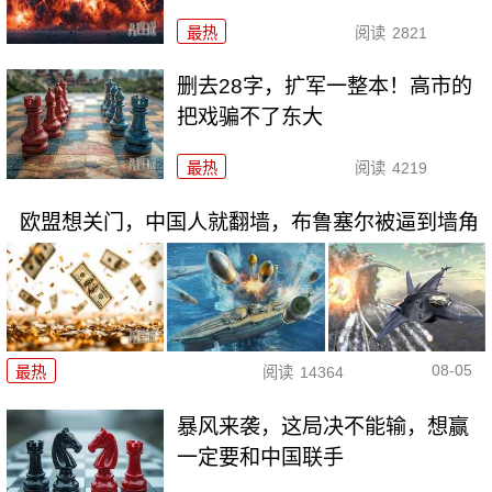
最热
阅读
2821
删去28字，扩军一整本！高市的
把戏骗不了东大
最热
阅读
4219
欧盟想关门，中国人就翻墙，布鲁塞尔被逼到墙角
08-05
最热
阅读
14364
暴风来袭，这局决不能输，想赢
一定要和中国联手