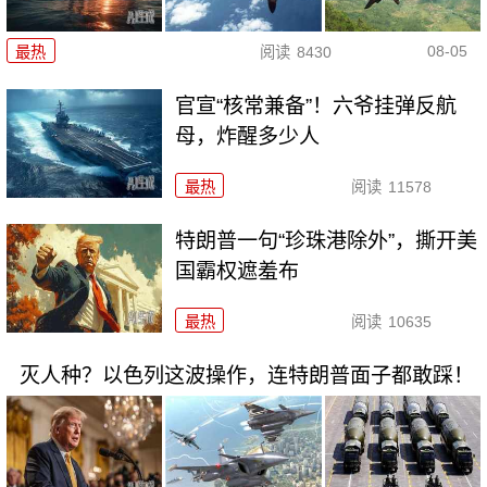
08-05
最热
阅读
8430
官宣“核常兼备”！六爷挂弹反航
母，炸醒多少人
最热
阅读
11578
特朗普一句“珍珠港除外”，撕开美
国霸权遮羞布
最热
阅读
10635
灭人种？以色列这波操作，连特朗普面子都敢踩！