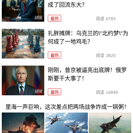
成了回流东大？
最热
阅读
6783
扎胖摊牌：乌克兰的\"北约梦\"为
何成了一地鸡毛？
最热
阅读
3820
刚刚，普京被逼亮出底牌！俄罗
斯要干大事了！
最热
阅读
14848
里海一声巨响，这次差点把两场战争炸成一锅粥！