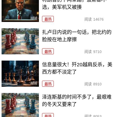
选，美军机又被揍
最热
阅读
14676
扎卢日内说的一句话，把北约的
脸按在地上摩擦
最热
阅读
9710
信息量很大！歼20越肩反杀，美
西方都不淡定了
最热
阅读
8910
泽连斯基的时间不多了，最艰难
的冬天又要来了
最热
阅读
8053