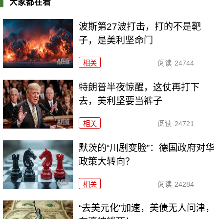
大家都在看
波斯第27波打击，打的不是靶
子，是美利坚命门
相关
阅读
24744
特朗普半夜惊醒，这仗再打下
去，美利坚要当裤子
相关
阅读
24721
默茨的“川剧变脸”：德国政府对华
政策大转向？
相关
阅读
24284
“去美元化”加速，美债无人问津，