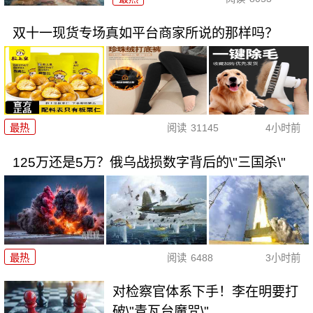
双十一现货专场真如平台商家所说的那样吗？
最热
阅读
31145
4小时前
125万还是5万？俄乌战损数字背后的\"三国杀\"
最热
阅读
6488
3小时前
对检察官体系下手！李在明要打
破\"青瓦台魔咒\"