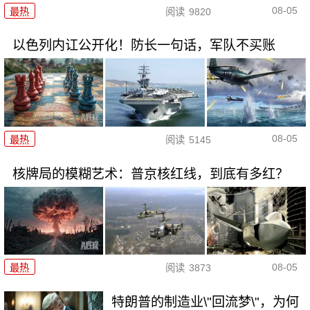
08-05
最热
阅读
9820
以色列内讧公开化！防长一句话，军队不买账
08-05
最热
阅读
5145
核牌局的模糊艺术：普京核红线，到底有多红？
08-05
最热
阅读
3873
特朗普的制造业\"回流梦\"，为何