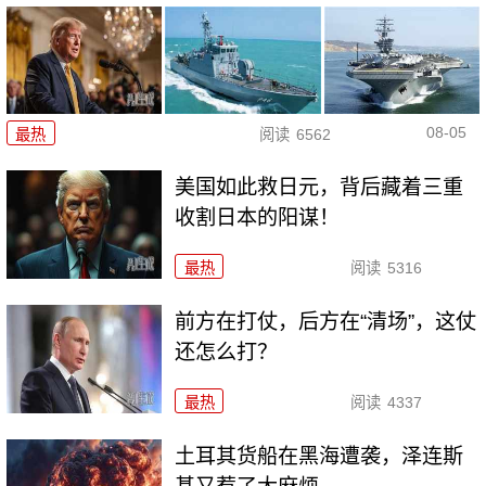
08-05
最热
阅读
6562
美国如此救日元，背后藏着三重
收割日本的阳谋！
最热
阅读
5316
前方在打仗，后方在“清场”，这仗
还怎么打？
最热
阅读
4337
土耳其货船在黑海遭袭，泽连斯