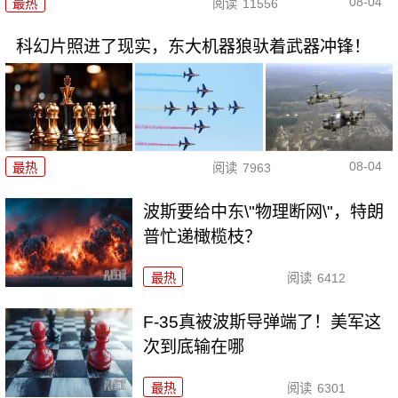
08-04
最热
阅读
11556
科幻片照进了现实，东大机器狼驮着武器冲锋！
08-04
最热
阅读
7963
波斯要给中东\"物理断网\"，特朗
普忙递橄榄枝？
最热
阅读
6412
F-35真被波斯导弹端了！美军这
次到底输在哪
最热
阅读
6301