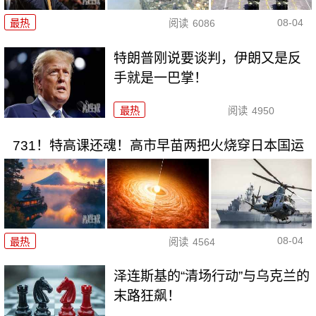
08-04
最热
阅读
6086
特朗普刚说要谈判，伊朗又是反
手就是一巴掌！
最热
阅读
4950
731！特高课还魂！高市早苗两把火烧穿日本国运
08-04
最热
阅读
4564
泽连斯基的“清场行动”与乌克兰的
末路狂飙！