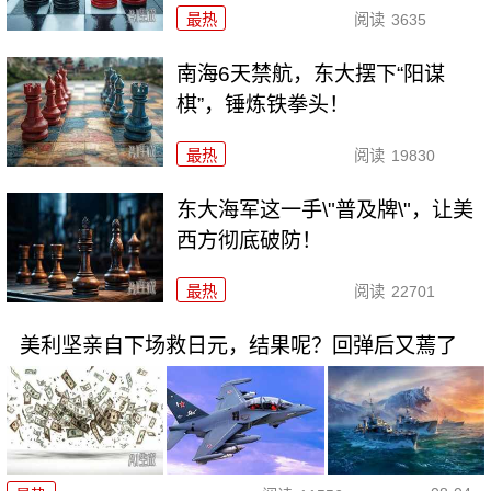
最热
阅读
3635
南海6天禁航，东大摆下“阳谋
棋”，锤炼铁拳头！
最热
阅读
19830
东大海军这一手\"普及牌\"，让美
西方彻底破防！
最热
阅读
22701
美利坚亲自下场救日元，结果呢？回弹后又蔫了