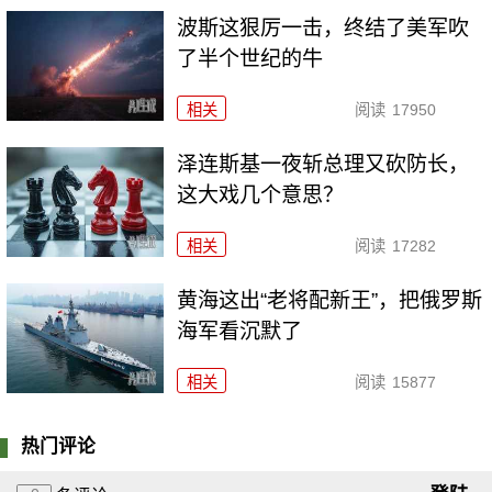
波斯这狠厉一击，终结了美军吹
了半个世纪的牛
相关
阅读
17950
泽连斯基一夜斩总理又砍防长，
这大戏几个意思？
相关
阅读
17282
黄海这出“老将配新王”，把俄罗斯
海军看沉默了
相关
阅读
15877
热门评论