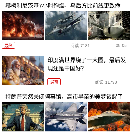
赫梅利尼茨基7小时殉爆，乌后方比前线更致命
08-05
最热
阅读
7181
印度满世界绕了一大圈，最后发
现还是中国好？
最热
阅读
11798
特朗普突然关闭领事馆，高市早苗的美梦该醒了