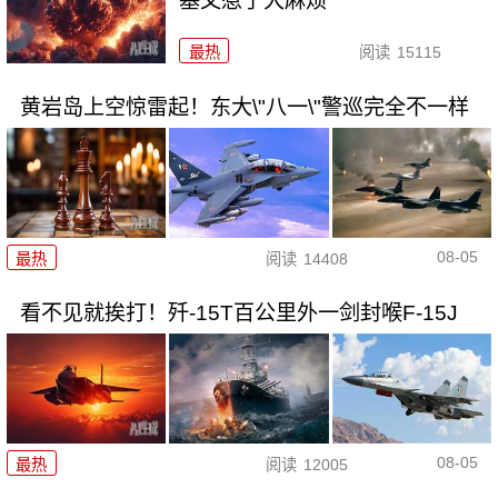
基又惹了大麻烦
最热
阅读
15115
黄岩岛上空惊雷起！东大\"八一\"警巡完全不一样
08-05
最热
阅读
14408
看不见就挨打！歼-15T百公里外一剑封喉F-15J
08-05
最热
阅读
12005