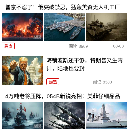
普京不忍了！俄突破禁忌，猛轰美资无人机工厂
08-03
最热
阅读
8569
海锁波斯还不够，特朗普又生毒
计，陆地也要封
最热
阅读
8380
4万吨老将压阵，054B新锐亮相：美菲仔细品品