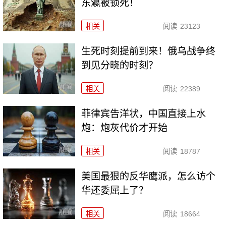
东瀛被锁死！
相关
阅读
23123
生死时刻提前到来！俄乌战争终
到见分晓的时刻？
相关
阅读
22389
菲律宾告洋状，中国直接上水
炮：炮灰代价才开始
相关
阅读
18787
美国最狠的反华鹰派，怎么访个
华还委屈上了？
相关
阅读
18664