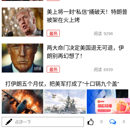
美上将一封“私信”捅破天！特朗普
被架在火上烤
最热
阅读
9298
两大命门决定美国退无可退，伊
朗别再幻想了！
最热
阅读
6939
打伊朗五个月仗，把美军打成了“十口锅九个盖”
0
0
点评一下
08-02
最热
阅读
5386