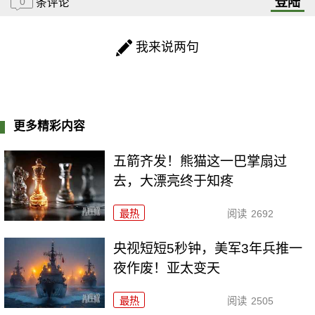
登陆
0
条评论
我来说两句
更多精彩内容
五箭齐发！熊猫这一巴掌扇过
去，大漂亮终于知疼
最热
阅读
2692
央视短短5秒钟，美军3年兵推一
夜作废！亚太变天
最热
阅读
2505