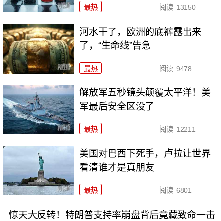
最热
阅读
13150
河水干了，欧洲的底裤露出来
了，“生命线”告急
最热
阅读
9478
解放军五秒镜头颠覆太平洋！美
军最后安全区没了
最热
阅读
12211
美国对巴西下死手，卢拉让世界
看清谁才是真朋友
最热
阅读
6801
惊天大反转！特朗普支持率崩盘背后竟藏致命一击