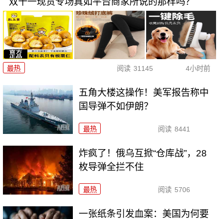
双十一现货专场真如平台商家所说的那样吗？
最热
阅读
31145
4小时前
五角大楼这操作！美军报告称中
国导弹不如伊朗？
最热
阅读
8441
炸疯了！俄乌互掀“仓库战”，28
枚导弹全拦不住
最热
阅读
5706
一张纸条引发血案：美国为何要