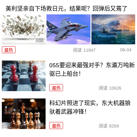
美利坚亲自下场救日元，结果呢？回弹后又蔫了
08-04
最热
阅读
11847
055要迎来最强对手？东瀛万吨新
驱已上船台！
最热
阅读
10626
科幻片照进了现实，东大机器狼
驮着武器冲锋！
最热
阅读
8269