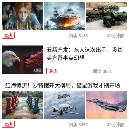
最热
阅读
5185
40分钟前
五箭齐发：东大这次出手，没给
美方留半点幻想
最热
阅读
3551
红海惊涛！沙特摆开大棋局，猫鼠游戏才刚开场
最热
阅读
3357
40分钟前