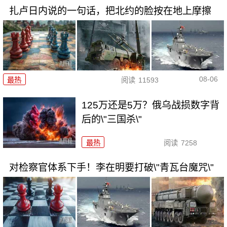
扎卢日内说的一句话，把北约的脸按在地上摩擦
08-06
最热
阅读
11593
125万还是5万？俄乌战损数字背
后的\"三国杀\"
最热
阅读
7258
对检察官体系下手！李在明要打破\"青瓦台魔咒\"