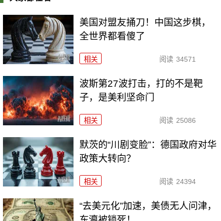
美国对盟友捅刀！中国这步棋，
全世界都看傻了
相关
阅读
34571
波斯第27波打击，打的不是靶
子，是美利坚命门
相关
阅读
25086
默茨的“川剧变脸”：德国政府对华
政策大转向？
相关
阅读
24394
“去美元化”加速，美债无人问津，
东瀛被锁死！