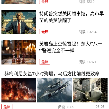
最热
阅读
5512
特朗普突然关闭领事馆，高市早
苗的美梦该醒了
最热
阅读
10254
黄岩岛上空惊雷起！东大\"八一
\"警巡完全不一样
最热
阅读
14871
赫梅利尼茨基7小时殉爆，乌后方比前线更致命
08-05
最热
阅读
7565