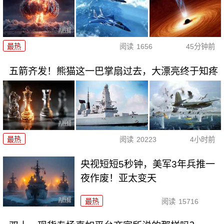
最热
阅读
1656
45分钟前
五箭齐发！熊猫这一巴掌扇过去，大漂亮终于知疼
最热
阅读
20223
4小时前
央视短短5秒钟，美军3年兵推一
夜作废！亚太变天
最热
阅读
15716