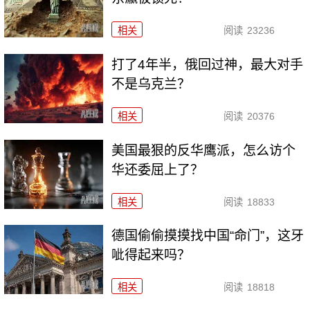
相关
阅读
23236
打了4年半，俄回过神，最大对手
不是乌克兰？
相关
阅读
20376
美国最狠的反华鹰派，怎么访个
华还委屈上了？
相关
阅读
18833
德国偷偷摸摸找中国“命门”，这牙
呲得起来吗？
相关
阅读
18818