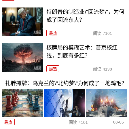
特朗普的制造业\"回流梦\"，为何
成了回流东大？
最热
阅读
7101
核牌局的模糊艺术：普京核红
线，到底有多红？
最热
阅读
4198
扎胖摊牌：乌克兰的\"北约梦\"为何成了一地鸡毛？
08-05
最热
阅读
4101