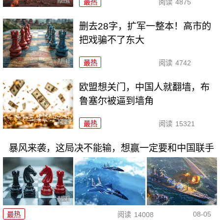
最热
阅读
4875
删去28字，扩军一整本！高市的
把戏骗不了东大
最热
阅读
4742
欧盟想关门，中国人就翻墙，布
鲁塞尔被逼到墙角
最热
阅读
15321
暴风来袭，这局决不能输，想赢一定要和中国联手
08-05
最热
阅读
14008