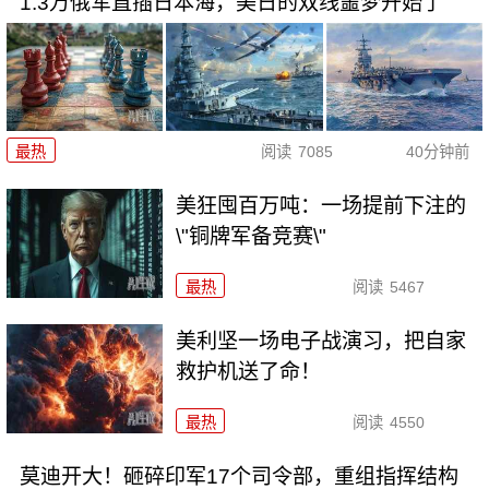
1.3万俄军直插日本海，美日的双线噩梦开始了
最热
阅读
7085
40分钟前
美狂囤百万吨：一场提前下注的
\"铜牌军备竞赛\"
最热
阅读
5467
美利坚一场电子战演习，把自家
救护机送了命！
最热
阅读
4550
莫迪开大！砸碎印军17个司令部，重组指挥结构