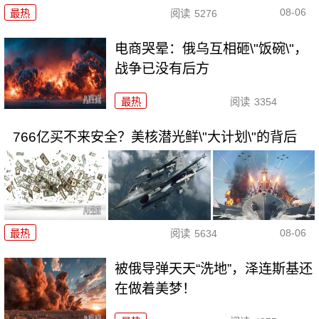
08-06
最热
阅读
5276
电商哭晕：俄乌互相砸\"饭碗\"，
战争已没有后方
最热
阅读
3354
766亿买不来安全？美核潜光鲜\"大计划\"的背后
08-06
最热
阅读
5634
被俄导弹天天“洗地”，泽连斯基还
在做着美梦！