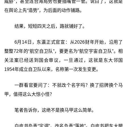
威胁”，甚至连台海局势也要插嘴管一管。说白了，这就是
在舆论上先“造势”，为后面的动作铺路。
结果，短短四天之后，路就铺好了。
6月14日，东瀛正式官宣：从2026财年开始，沿用了
整整72年的“航空自卫队”，要更名为“航空宇宙自卫队”。相
关法案已经送到国会审议，一旦通过，这就是东大邻国
1954年成立自卫队以来，名称第一次发生变更。
一群看官要问了：不就改个名字吗？换了招牌换个马
甲，值得这么大惊小怪？
笔者告诉你，这绝不是换马甲这么简单。
白皮书负责“定调”，改名负责“落地”。白皮书把东大塑