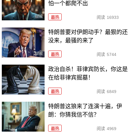
怕一个都爬不出
最热
阅读
16933
特朗普要对伊朗动手？最狠的还
没来，最骚的来了
最热
阅读
5744
政治自杀！菲律宾防长，你这是
在给菲律宾掘墓！
最热
阅读
6849
特朗普这狼来了连演十遍，伊
朗：你猜我信不信？
最热
阅读
4969