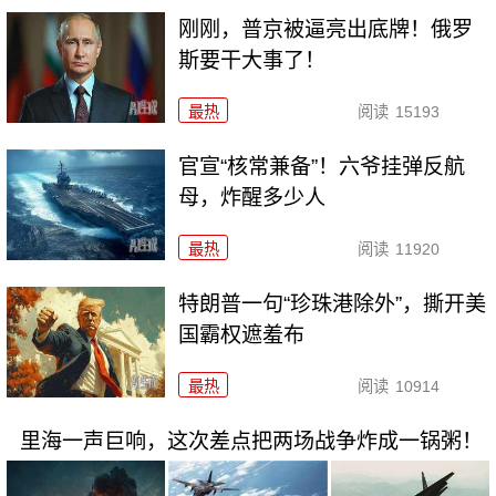
刚刚，普京被逼亮出底牌！俄罗
斯要干大事了！
最热
阅读
15193
官宣“核常兼备”！六爷挂弹反航
母，炸醒多少人
最热
阅读
11920
特朗普一句“珍珠港除外”，撕开美
国霸权遮羞布
最热
阅读
10914
里海一声巨响，这次差点把两场战争炸成一锅粥！