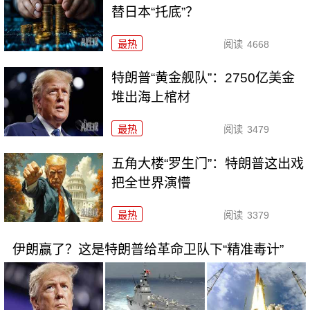
替日本“托底”？
最热
阅读
4668
特朗普“黄金舰队”：2750亿美金
堆出海上棺材
最热
阅读
3479
五角大楼“罗生门”：特朗普这出戏
把全世界演懵
最热
阅读
3379
伊朗赢了？这是特朗普给革命卫队下“精准毒计”