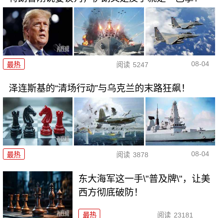
08-04
最热
阅读
5247
泽连斯基的“清场行动”与乌克兰的末路狂飙！
08-04
最热
阅读
3878
东大海军这一手\"普及牌\"，让美
西方彻底破防！
最热
阅读
23181