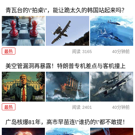
青瓦台的\"拍桌\"，能让跪太久的韩国站起来吗？
最热
阅读
3165
40分钟前
美空管漏洞再暴露！特朗普专机差点与客机撞上
最热
阅读
2401
40分钟前
广岛核爆81年，高市早苗连\"谁扔的\"都不敢提！