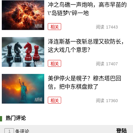
冲之鸟礁一声炮响，高市早苗的
\"岛链梦\"碎一地
相关
阅读
17443
泽连斯基一夜斩总理又砍防长，
这大戏几个意思？
相关
阅读
17407
美伊停火是幌子？穆杰塔巴回
信，把中东棋盘掀了
相关
阅读
17360
热门评论
登陆
1
条评论