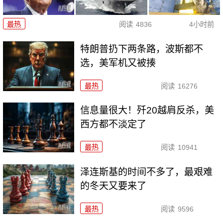
最热
阅读
4836
4小时前
特朗普扔下两条路，波斯都不
选，美军机又被揍
最热
阅读
16276
信息量很大！歼20越肩反杀，美
西方都不淡定了
最热
阅读
10941
泽连斯基的时间不多了，最艰难
的冬天又要来了
最热
阅读
9596