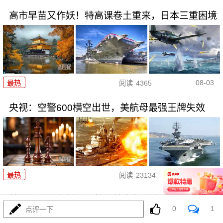
高市早苗又作妖！特高课卷土重来，日本三重困境
08-03
最热
阅读
4365
央视：空警600横空出世，美航母最强王牌失效
08-03
最热
阅读
23134
美利坚资源收割局：特朗普为何对乌稀土\"摊牌\"
0
1
点评一下