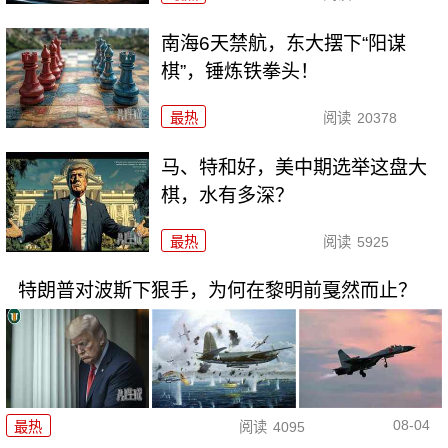
南海6天禁航，东大摆下“阳谋
棋”，锤炼铁拳头！
最热
阅读
20378
马、特和好，美中期选举这盘大
棋，水有多深？
最热
阅读
5925
特朗普对波斯下狠手，为何在黎明前戛然而止？
08-04
最热
阅读
4095