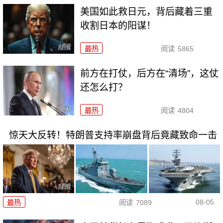
美国如此救日元，背后藏着三重
收割日本的阳谋！
最热
阅读
5865
前方在打仗，后方在“清场”，这仗
还怎么打？
最热
阅读
4804
惊天大反转！特朗普支持率崩盘背后竟藏致命一击
08-05
最热
阅读
7089