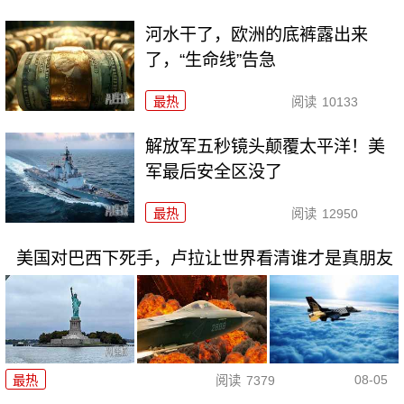
河水干了，欧洲的底裤露出来
了，“生命线”告急
最热
阅读
10133
解放军五秒镜头颠覆太平洋！美
军最后安全区没了
最热
阅读
12950
美国对巴西下死手，卢拉让世界看清谁才是真朋友
08-05
最热
阅读
7379