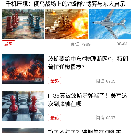
千机压境：俄乌战场上的\"蜂群\"博弈与东大启示
08-04
最热
阅读
7989
波斯要给中东\"物理断网\"，特朗
普忙递橄榄枝？
最热
阅读
6709
F-35真被波斯导弹端了！美军这
次到底输在哪
最热
阅读
6597
算了不打了？特朗普这脚刹车，