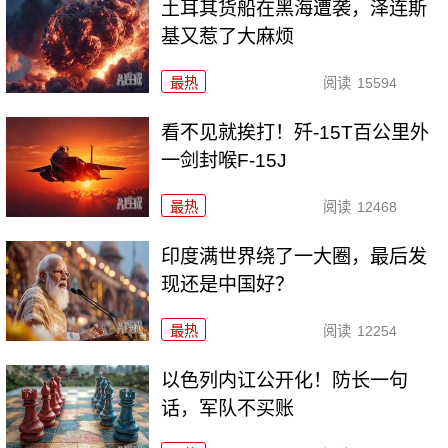
土耳其货船在黑海遭袭，泽连斯
基又惹了大麻烦
最热
阅读
15594
看不见就挨打！歼-15T百公里外
一剑封喉F-15J
最热
阅读
12468
印度满世界绕了一大圈，最后发
现还是中国好？
最热
阅读
12254
以色列内讧公开化！防长一句
话，军队不买账