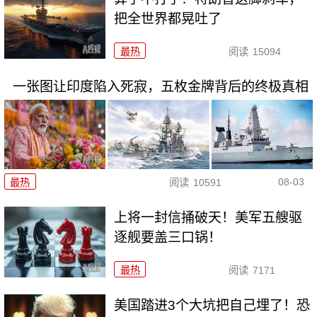
把全世界都晃吐了
最热
阅读
15094
一张图让印度陷入死寂，五枚金牌背后的终极真相
08-03
最热
阅读
10591
上将一封信捅破天！美军五艘驱
逐舰要盖三口锅！
最热
阅读
7171
美国踏进3个大坑把自己埋了！恐