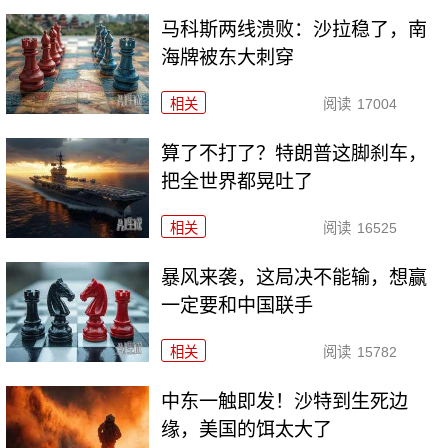
马科斯两线溃败：沙拉稳了，南
海牌被东大刺穿
相关
阅读
17004
算了不打了？特朗普这脚刹车，
把全世界都晃吐了
相关
阅读
16525
暴风来袭，这局决不能输，想赢
一定要和中国联手
相关
阅读
15782
中东一触即发！沙特到生死边
缘，美国的饵太大了