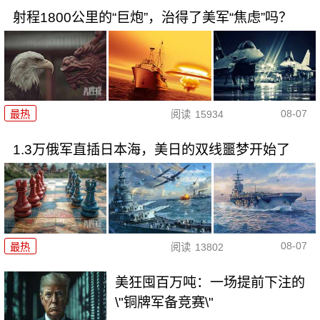
射程1800公里的“巨炮”，治得了美军“焦虑”吗？
08-07
最热
阅读
15934
1.3万俄军直插日本海，美日的双线噩梦开始了
08-07
最热
阅读
13802
美狂囤百万吨：一场提前下注的
\"铜牌军备竞赛\"