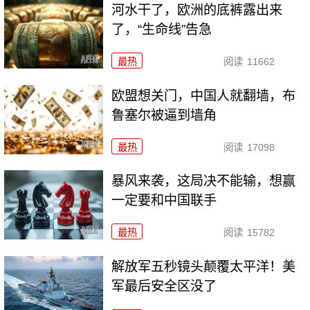
河水干了，欧洲的底裤露出来
了，“生命线”告急
最热
阅读
11662
欧盟想关门，中国人就翻墙，布
鲁塞尔被逼到墙角
最热
阅读
17098
暴风来袭，这局决不能输，想赢
一定要和中国联手
最热
阅读
15782
解放军五秒镜头颠覆太平洋！美
军最后安全区没了