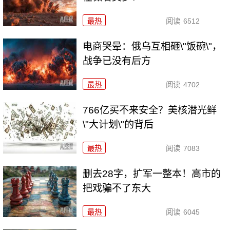
最热
阅读
6512
电商哭晕：俄乌互相砸\"饭碗\"，
战争已没有后方
最热
阅读
4702
766亿买不来安全？美核潜光鲜
\"大计划\"的背后
最热
阅读
7083
删去28字，扩军一整本！高市的
把戏骗不了东大
最热
阅读
6045