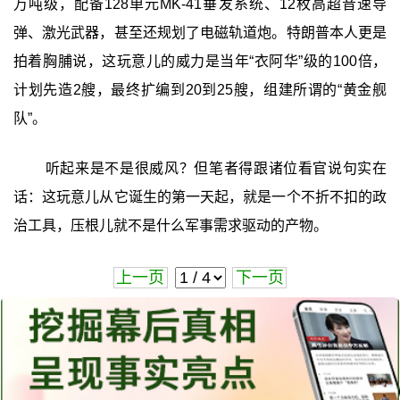
万吨级，配备128单元MK-41垂发系统、12枚高超音速导
弹、激光武器，甚至还规划了电磁轨道炮。特朗普本人更是
拍着胸脯说，这玩意儿的威力是当年“衣阿华”级的100倍，
计划先造2艘，最终扩编到20到25艘，组建所谓的“黄金舰
队”。
听起来是不是很威风？但笔者得跟诸位看官说句实在
话：这玩意儿从它诞生的第一天起，就是一个不折不扣的政
治工具，压根儿就不是什么军事需求驱动的产物。
上一页
下一页