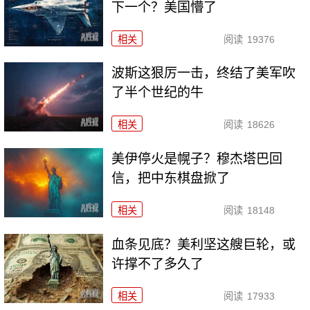
下一个？美国懵了
相关
阅读
19376
波斯这狠厉一击，终结了美军吹
了半个世纪的牛
相关
阅读
18626
美伊停火是幌子？穆杰塔巴回
信，把中东棋盘掀了
相关
阅读
18148
血条见底？美利坚这艘巨轮，或
许撑不了多久了
相关
阅读
17933