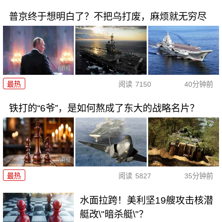
普京终于想明白了？不把乌打废，麻烦就无穷尽
最热
阅读
7150
40分钟前
铁打的“6爷”，是如何熬成了东大的战略名片？
最热
阅读
5827
35分钟前
水面拉跨！美利坚19艘攻击核潜
艇改\"暗杀艇\"？