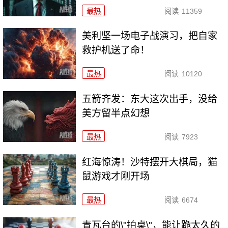
最热
阅读
11359
美利坚一场电子战演习，把自家
救护机送了命！
最热
阅读
10120
五箭齐发：东大这次出手，没给
美方留半点幻想
最热
阅读
7923
红海惊涛！沙特摆开大棋局，猫
鼠游戏才刚开场
最热
阅读
6674
青瓦台的\"拍桌\"，能让跪太久的