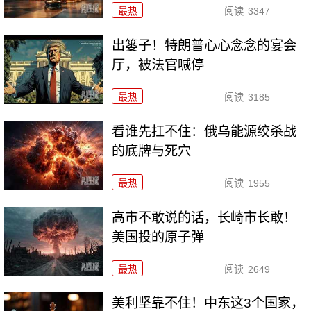
最热
阅读
3347
出篓子！特朗普心心念念的宴会
厅，被法官喊停
最热
阅读
3185
看谁先扛不住：俄乌能源绞杀战
的底牌与死穴
最热
阅读
1955
高市不敢说的话，长崎市长敢！
美国投的原子弹
最热
阅读
2649
美利坚靠不住！中东这3个国家，