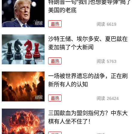
特朗普一句“我们也想要导弹”揭了
美国的老底
最热
阅读
6619
沙特王储、埃尔多安、夏巴兹在
麦加搞了个大新闻
最热
阅读
5763
一场被世界遗忘的战争，正在刷
新所有人的认知
最热
阅读
26424
三国歃血为盟剑指何方？中东大
棋有人坐不住了！