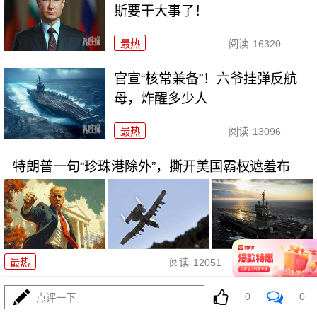
斯要干大事了！
最热
阅读
16320
官宣“核常兼备”！六爷挂弹反航
母，炸醒多少人
最热
阅读
13096
特朗普一句“珍珠港除外”，撕开美国霸权遮羞布
08-04
最热
阅读
12051
灭人种？以色列这波操作，连特朗普面子都敢踩！
0
0
点评一下