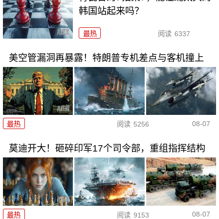
韩国站起来吗？
最热
阅读
6337
美空管漏洞再暴露！特朗普专机差点与客机撞上
08-07
最热
阅读
5256
莫迪开大！砸碎印军17个司令部，重组指挥结构
08-07
最热
阅读
9153