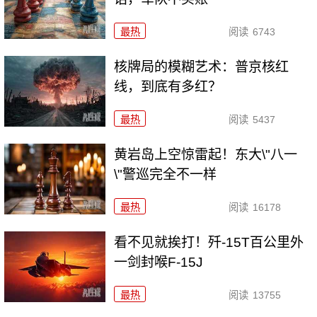
最热
阅读
6743
核牌局的模糊艺术：普京核红
线，到底有多红？
最热
阅读
5437
黄岩岛上空惊雷起！东大\"八一
\"警巡完全不一样
最热
阅读
16178
看不见就挨打！歼-15T百公里外
一剑封喉F-15J
最热
阅读
13755