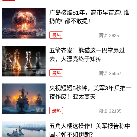
广岛核爆81年，高市早苗连\"谁
扔的\"都不敢提！
最热
阅读
3925
五箭齐发！熊猫这一巴掌扇过
去，大漂亮终于知疼
最热
阅读
25557
央视短短5秒钟，美军3年兵推一
夜作废！亚太变天
最热
阅读
22135
五角大楼这操作！美军报告称中
国导弹不如伊朗？