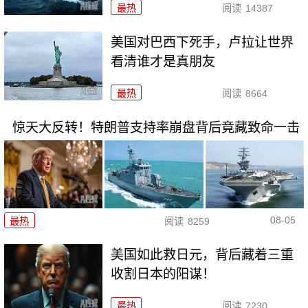
最热
阅读
14387
美国对巴西下死手，卢拉让世界
看清谁才是真朋友
最热
阅读
8664
惊天大反转！特朗普支持率崩盘背后竟藏致命一击
08-05
最热
阅读
8259
美国如此救日元，背后藏着三重
收割日本的阳谋！
最热
阅读
7230