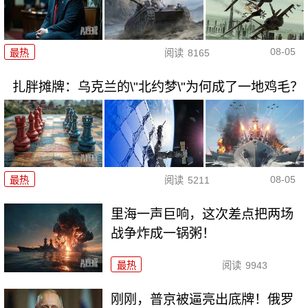
08-05
最热
阅读
8165
扎胖摊牌：乌克兰的\"北约梦\"为何成了一地鸡毛？
08-05
最热
阅读
5211
里海一声巨响，这次差点把两场
战争炸成一锅粥！
最热
阅读
9943
刚刚，普京被逼亮出底牌！俄罗