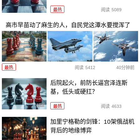
最热
阅读
5089
高市早苗动了麻生的人，自民党这潭水要搅浑了
最热
阅读
5412
40分钟前
后院起火，前防长逼宫泽连斯
基，低头或硬扛？
最热
阅读
4633
加里宁格勒的剑锋：10架俄战机
背后的地缘博弈