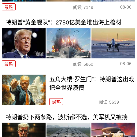
08-06
最热
阅读
7149
特朗普“黄金舰队”：2750亿美金堆出海上棺材
08-06
最热
阅读
5860
五角大楼“罗生门”：特朗普这出戏
把全世界演懵
最热
阅读
5639
特朗普扔下两条路，波斯都不选，美军机又被揍