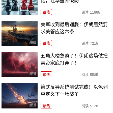
话，让华盛顿破防
最热
阅读
11885
美军收到最后通牒：伊朗居然要
求美答应这六条
最热
阅读
7215
五角大楼急疯了！伊朗这场仗把
美帝家底打穿了！
最热
阅读
5585
箭式反导系统测试完成！以色列
重定义下一场战争
最热
阅读
5128