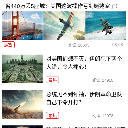
省440万丢5座城？美国这波操作亏到姥姥家了！
08-08
最热
阅读
20593
对美国幻想不灭，伊朗犯下两个
大错，令人痛心！
最热
阅读
14915
总统见不到领袖，伊朗革命卫队
自己下令开打？
最热
阅读
12078