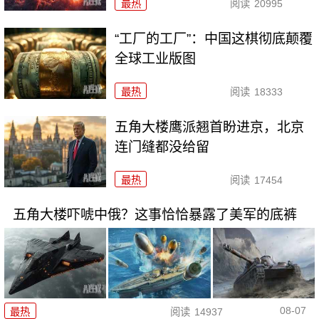
最热
阅读
20995
“工厂的工厂”：中国这棋彻底颠覆
全球工业版图
最热
阅读
18333
五角大楼鹰派翘首盼进京，北京
连门缝都没给留
最热
阅读
17454
五角大楼吓唬中俄？这事恰恰暴露了美军的底裤
08-07
最热
阅读
14937