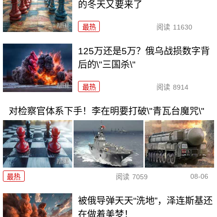
的冬天又要来了
最热
阅读
11630
125万还是5万？俄乌战损数字背
后的\"三国杀\"
最热
阅读
8914
对检察官体系下手！李在明要打破\"青瓦台魔咒\"
08-06
最热
阅读
7059
被俄导弹天天“洗地”，泽连斯基还
在做着美梦！