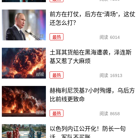
前方在打仗，后方在“清场”，这仗
还怎么打？
最热
阅读
6014
土耳其货船在黑海遭袭，泽连斯
基又惹了大麻烦
最热
阅读
16913
赫梅利尼茨基7小时殉爆，乌后方
比前线更致命
最热
阅读
8658
以色列内讧公开化！防长一句
话，军队不买账