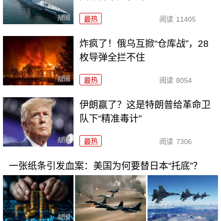
最热
阅读
11405
炸疯了！俄乌互掀“仓库战”，28
枚导弹全拦不住
最热
阅读
8054
伊朗赢了？这是特朗普给革命卫
队下“精准毒计”
最热
阅读
7306
一张纸条引发血案：美国为何要替日本“托底”？