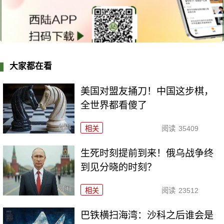
大家都在看
美国对盟友捅刀！中国这步棋，
全世界都看傻了
相关
阅读
35409
生死时刻提前到来！俄乌战争终
到见分晓的时刻？
相关
阅读
23512
巴铁横扫海湾：沙科之后谁会是