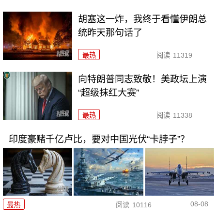
胡塞这一炸，我终于看懂伊朗总
统昨天那句话了
最热
阅读
11319
向特朗普同志致敬！美政坛上演
“超级抹红大赛”
最热
阅读
11338
印度豪赌千亿卢比，要对中国光伏“卡脖子”？
08-08
最热
阅读
10116