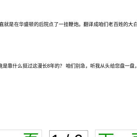
直就是在华盛顿的后院点了一挂鞭炮。翻译成咱们老百姓的大白
是靠什么挺过这漫长8年的？ 咱们别急，听我从头给您盘一盘