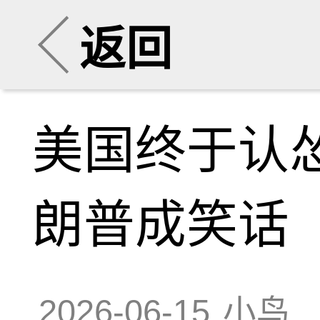
返回
美国终于认
朗普成笑话
2026-06-15
小鸟