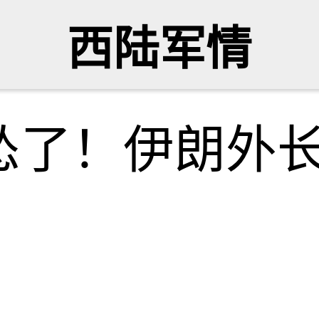
西陆军情
怂了！伊朗外