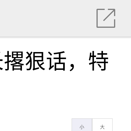
长撂狠话，特
小
大