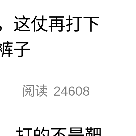
，这仗再打下
裤子
阅读
24608
击，打的不是靶